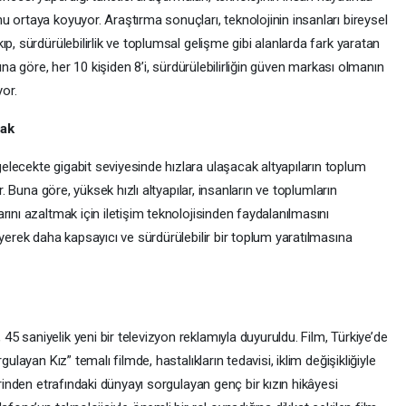
 ortaya koyuyor. Araştırma sonuçları, teknolojinin insanları bireysel
p, sürdürülebilirlik ve toplumsal gelişme gibi alanlarda fark yaratan
Buna göre, her 10 kişiden 8’i, sürdürülebilirliğin güven markası olmanın
yor.
cak
lecekte gigabit seviyesinde hızlara ulaşacak altyapıların toplum
r. Buna göre, yüksek hızlı altyapılar, insanların ve toplumların
rını azaltmak için iletişim teknolojisinden faydalanılmasını
eyerek daha kapsayıcı ve sürdürülebilir bir toplum yaratılmasına
 saniyelik yeni bir televizyon reklamıyla duyuruldu. Film, Türkiye’de
ulayan Kız” temalı filmde, hastalıkların tedavisi, iklim değişikliğiyle
erinden etrafındaki dünyayı sorgulayan genç bir kızın hikâyesi