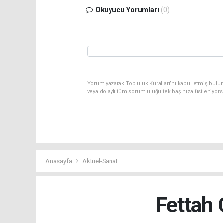
Okuyucu Yorumları
(0)
Yorum yazarak Topluluk Kuralları’nı kabul etmiş bulu
veya dolaylı tüm sorumluluğu tek başınıza üstleniyor
Anasayfa
Aktüel-Sanat
Fettah 