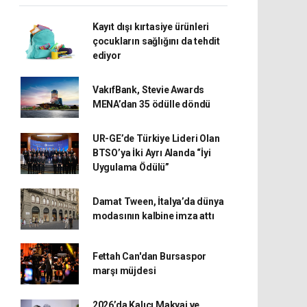
Kayıt dışı kırtasiye ürünleri
çocukların sağlığını da tehdit
ediyor
VakıfBank, Stevie Awards
MENA’dan 35 ödülle döndü
UR-GE’de Türkiye Lideri Olan
BTSO’ya İki Ayrı Alanda “İyi
Uygulama Ödülü”
Damat Tween, İtalya’da dünya
modasının kalbine imza attı
Fettah Can'dan Bursaspor
marşı müjdesi
2026’da Kalıcı Makyaj ve