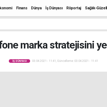
konomi
Finans
Dünya
İş Dünyası
Röportaj
Sağlık-Güzell
one marka stratejisini ye
03.04.2021 - 11:41, Güncelleme: 03.04.2021 - 11:41
İŞ DÜNYASI