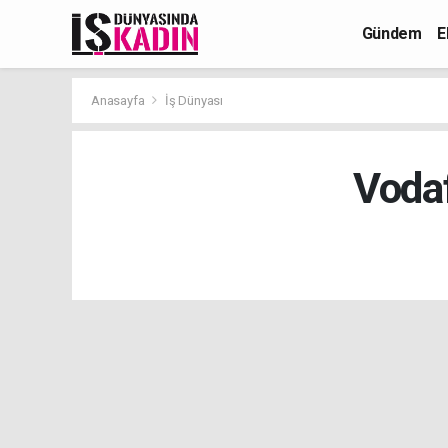
Gündem
E
Anasayfa
İş Dünyası
Vodaf