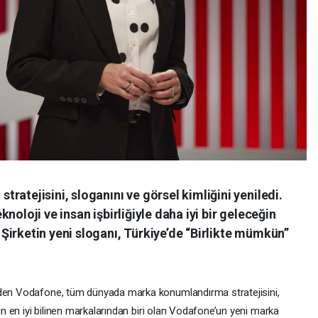
ratejisini, sloganını ve görsel kimliğini yeniledi.
noloji ve insan işbirliğiyle daha iyi bir geleceğin
irketin yeni sloganı, Türkiye’de “Birlikte mümkün”
nden Vodafone, tüm dünyada marka konumlandırma stratejisini,
nın en iyi bilinen markalarından biri olan Vodafone’un yeni marka