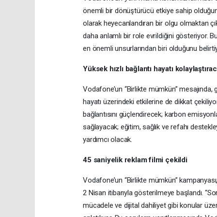
önemli bir dönüştürücü etkiye sahip olduğunu
olarak heyecanlandıran bir olgu olmaktan çıkı
daha anlamlı bir role evrildiğini gösteriyor. 
en önemli unsurlarından biri olduğunu belirti
Yüksek hızlı bağlantı hayatı kolaylaştıra
Vodafone’un “Birlikte mümkün” mesajında, ge
hayatı üzerindeki etkilerine de dikkat çekiliyo
bağlantısını güçlendirecek; karbon emisyonla
sağlayacak; eğitim, sağlık ve refahı destekl
yardımcı olacak.
45 saniyelik reklam filmi çekildi
Vodafone’un “Birlikte mümkün” kampanyası, 45
2 Nisan itibarıyla gösterilmeye başlandı. “Sorg
mücadele ve dijital dahiliyet gibi konular üz