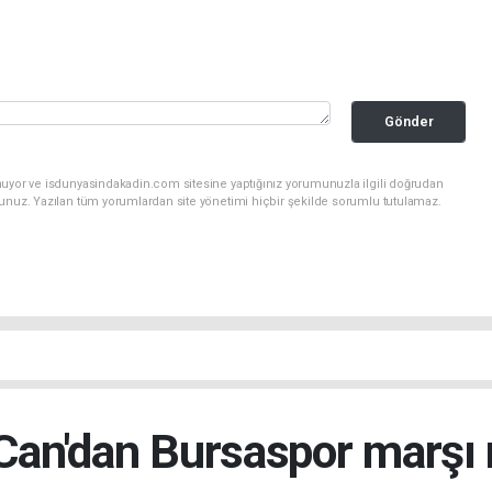
Gönder
nuyor ve isdunyasindakadin.com sitesine yaptığınız yorumunuzla ilgili doğrudan
sunuz. Yazılan tüm yorumlardan site yönetimi hiçbir şekilde sorumlu tutulamaz.
Can'dan Bursaspor marşı