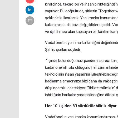
kimliğinde,
teknoloji
ve insan birlikteliğin
yapılıyor. Bu doğrultuda, şirketin “Together 
şeklinde kullanılacak. Yeni marka konumlan
kullanımında da bazı değişikliklere gidildi. 
ve dijital mecraları kapsayan bir tanıtım kam
Vodafone’un yeni marka kimliğini değerlend
Şahin, şunları söyledi:
“İçinde bulunduğumuz pandemi süreci, bireyl
kadar önemli rolü olduğunu her zamankinden 
teknolojinin insan yaşamını iyileştirebilece
bağlanma amacımıza bizi daha da yaklaştırırk
düşüncemizi destekliyor. ‘Birlikte mümkün’ 
işbirliğinin harikalar yaratabileceğine dikkat
Her 10 kişiden 8’i sürdürülebilirlik diyor
Vodafone’un yeni marka konumlandırması önce