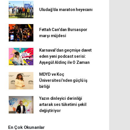
Uludağ'da maraton heyecanı
Fettah Can'dan Bursaspor
marşı müjdesi
Karnaval’dan geçmişe davet
eden yeni podcast serisi:
Ayşegül Aldinç ile O Zaman
MDYD ve Koç
Üniversitesi’nden güçlü iş
birliği
Yazın dinleyici derinliği
artarak ses tüketimi şekil
değiştiriyor
En Çok Okunanlar