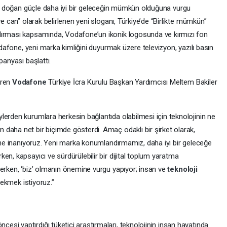
den doğan güçle daha iyi bir geleceğin mümkün olduğuna vurgu
we can” olarak belirlenen yeni sloganı, Türkiye’de “Birlikte mümkün”
dırması kapsamında, Vodafone’un ikonik logosunda ve kırmızı fon
Vodafone, yeni marka kimliğini duyurmak üzere televizyon, yazılı basın
panyası başlattı.
iren
Vodafone
Türkiye İcra Kurulu Başkan Yardımcısı Meltem Bakiler
erden kurumlara herkesin bağlantıda olabilmesi için teknolojinin ne
daha net bir biçimde gösterdi. Amaç odaklı bir şirket olarak,
ğine inanıyoruz. Yeni marka konumlandırmamız, daha iyi bir geleceğe
en, kapsayıcı ve sürdürülebilir bir dijital toplum yaratma
derken, ‘biz’ olmanın önemine vurgu yapıyor; insan ve
teknoloji
 çekmek istiyoruz.”
si yaptırdığı tüketici araştırmaları, teknolojinin insan hayatında