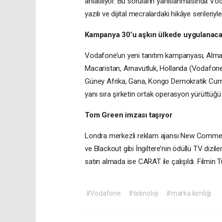
anlatılıyor. Bu soruların yanıtlanmasında Vod
yazılı ve dijital mecralardaki hikâye serileriy
Kampanya 30’u aşkın ülkede uygulanac
Vodafone’un yeni tanıtım kampanyası, Almany
Macaristan, Arnavutluk, Hollanda (Vodafone-
Güney Afrika, Gana, Kongo Demokratik Cumh
yanı sıra şirketin ortak operasyon yürüttüğü
Tom Green imzası taşıyor
Londra merkezli reklam ajansı New Commercia
ve Blackout gibi İngiltere’nin ödüllü TV dizi
satın almada ise CARAT ile çalışıldı. Filmin
#Vodafone
#teknoloji
#marka kimliği