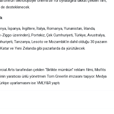
afone’un teknolojisiyle önemli bir rol oynadığına dikkat çekilen film,
le de desteklenecek.
ak
a, İspanya, İngiltere, İtalya, Romanya, Yunanistan, İrlanda,
Ziggo üzerinden), Portekiz, Çek Cumhuriyeti, Türkiye, Avustralya,
uriyeti, Tanzanya, Lesoto ve Mozambik’in dahil olduğu 30 pazarın
 Katar ve Yeni Zelanda gibi pazarlarda da yürütülecek.
l Arts tarafından çekilen “Birlikte mümkün” reklam filmi, Misfits
lerinin yaratıcısı ünlü yönetmen Tom Green’in imzasını taşıyor. Medya
 Türkiye uyarlamasını ise VMLY&R yaptı.