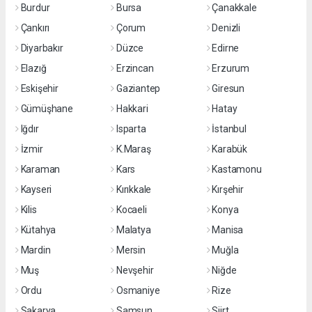
Burdur
Bursa
Çanakkale
Çankırı
Çorum
Denizli
Diyarbakır
Düzce
Edirne
Elazığ
Erzincan
Erzurum
Eskişehir
Gaziantep
Giresun
Gümüşhane
Hakkari
Hatay
Iğdır
Isparta
İstanbul
İzmir
K.Maraş
Karabük
Karaman
Kars
Kastamonu
Kayseri
Kırıkkale
Kırşehir
Kilis
Kocaeli
Konya
Kütahya
Malatya
Manisa
Mardin
Mersin
Muğla
Muş
Nevşehir
Niğde
Ordu
Osmaniye
Rize
Sakarya
Samsun
Siirt