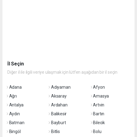
İl Seçin
Diğer il ile ilgili veriye ulaşmak için lütfen aşağıdan bir il seçin
Adana
Adıyaman
Afyon
Ağrı
Aksaray
Amasya
Antalya
Ardahan
Artvin
Aydın
Balıkesir
Bartın
Batman
Bayburt
Bilecik
Bingöl
Bitlis
Bolu