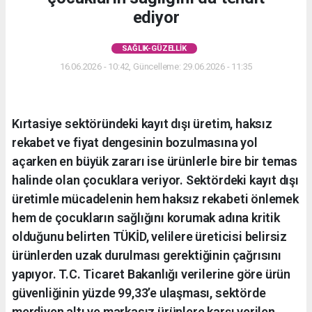
ediyor
SAĞLIK-GÜZELLIK
16.06.2026 - 10:42, Güncelleme: 29.06.2026 - 11:35
Kırtasiye sektöründeki kayıt dışı üretim, haksız
rekabet ve fiyat dengesinin bozulmasına yol
açarken en büyük zararı ise ürünlerle bire bir temas
halinde olan çocuklara veriyor. Sektördeki kayıt dışı
üretimle mücadelenin hem haksız rekabeti önlemek
hem de çocukların sağlığını korumak adına kritik
olduğunu belirten TÜKİD, velilere üreticisi belirsiz
ürünlerden uzak durulması gerektiğinin çağrısını
yapıyor. T.C. Ticaret Bakanlığı verilerine göre ürün
güvenliğinin yüzde 99,33’e ulaşması, sektörde
merdiven altı ve markasız ürünlere karşı verilen