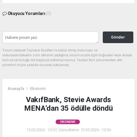
Okuyucu Yorumları
(0)
Gönder
Yorum yazarak Topluluk Kuralları’nı kabul etmiş bulunuyor ve
isdunyasindakadin.com sitesine yaptığınız yorumunuzla ilgili doğrudan veya dolaylı
tüm sorumluluğu tek başınıza üstleniyorsunuz. Yazılan tüm yorumlardan site
yönetimi hiçbir şekilde sorumlu tutulamaz.
Anasayfa
Ekonomi
VakıfBank, Stevie Awards
MENA’dan 35 ödülle döndü
EKONOMI
15.05.2026 - 10:07, Güncelleme: 15.05.2026 - 10:34