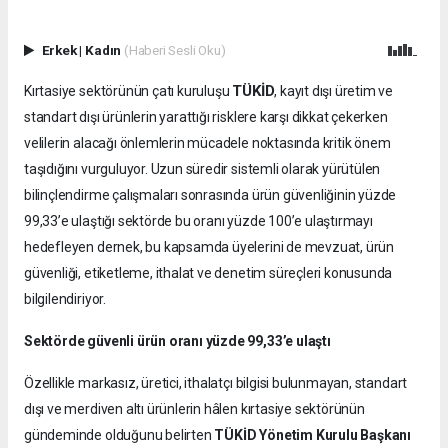
Erkek
|
Kadın
(Haberi Sesli Oku)
TÜKİD
Kırtasiye sektörünün çatı kuruluşu
, kayıt dışı üretim ve
standart dışı ürünlerin yarattığı risklere karşı dikkat çekerken
velilerin alacağı önlemlerin mücadele noktasında kritik önem
taşıdığını vurguluyor. Uzun süredir sistemli olarak yürütülen
bilinçlendirme çalışmaları sonrasında ürün güvenliğinin yüzde
99,33’e ulaştığı sektörde bu oranı yüzde 100’e ulaştırmayı
hedefleyen dernek, bu kapsamda üyelerini de mevzuat, ürün
güvenliği, etiketleme, ithalat ve denetim süreçleri konusunda
bilgilendiriyor.
Sektörde güvenli ürün oranı yüzde 99,33’e ulaştı
Özellikle markasız, üretici, ithalatçı bilgisi bulunmayan, standart
dışı ve merdiven altı ürünlerin hâlen kırtasiye sektörünün
gündeminde olduğunu belirten
TÜKİD Yönetim Kurulu Başkanı