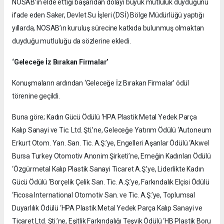
NOSAB’ın elde ettiği başarıdan dolayı büyük mutluluk duyduğunu
ifade eden Saker, Devlet Su İşleri (DSİ) Bölge Müdürlüğü yaptığı
yıllarda, NOSAB’ın kuruluş sürecine katkıda bulunmuş olmaktan
duyduğu mutluluğu da sözlerine ekledi.
‘Geleceğe İz Bırakan Firmalar’
Konuşmaların ardından ‘Geleceğe İz Bırakan Firmalar’ ödül
törenine geçildi.
Buna göre; Kadın Gücü Ödülü ‘HPA Plastik Metal Yedek Parça
Kalıp Sanayi ve Tic. Ltd. Şti.’ne, Geleceğe Yatırım Ödülü ‘Autoneum
Erkurt Otom. Yan. San. Tic. A.Ş.’ye, Engelleri Aşanlar Ödülü ‘Akwel
Bursa Turkey Otomotiv Anonim Şirketi’ne, Emeğin Kadınları Ödülü
‘Özgürmetal Kalıp Plastik Sanayi Ticaret A.Ş.’ye, Liderlikte Kadın
Gücü Ödülü ‘Borçelik Çelik San. Tic. A.Ş.’ye, Farkındalık Elçisi Ödülü
‘Ficosa International Otomotiv San. ve Tic. A.Ş.’ye, Toplumsal
Duyarlılık Ödülü ‘HPA Plastik Metal Yedek Parça Kalıp Sanayi ve
Ticaret Ltd. Şti.’ne, Eşitlik Farkındalığı Teşvik Ödülü ‘HB Plastik Boru