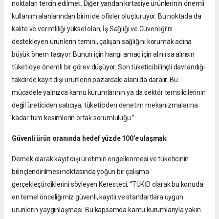
noktaları tercih edilmeli. Diğer yandan kırtasiye ürünlerinin önemli
kullanım alanlarından birini de ofisler oluşturuyor. Bu noktada da
kalite ve verimliliği yüksel olan, İş Sağlığı ve Güvenliği’ni
destekleyen ürünlerin temini, çalışan sağlığını korumak adına
büyük önem taşıyor. Bunun için hangi amaç için alınırsa alınsın
tüketiciye önemli bir görev düşüyor. Son tüketici bilinçli davrandığı
takdirde kayıt dışı ürünlerin pazardaki alanı da daralır. Bu
mücadele yalnızca kamu kurumlarının ya da sektör temsilcilerinin
değil üreticiden satıcıya, tüketiciden denetim mekanizmalarına
kadar tüm kesimlerin ortak sorumluluğu.”
Güvenli ürün oranında hedef yüzde 100’e ulaşmak
Dernek olarak kayıt dışı üretimin engellenmesi ve tüketicinin
bilinçlendirilmesi noktasında yoğun bir çalışma
gerçekleştirdiklerini söyleyen Keresteci, “TÜKİD olarak bu konuda
en temel önceliğimiz güvenli, kayıtlı ve standartlara uygun
ürünlerin yaygınlaşması. Bu kapsamda kamu kurumlarıyla yakın