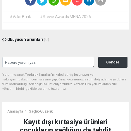
#VakıfBank
#Stevie Awards MENA 2026
Okuyucu Yorumları
(0)
Gönder
Yorum yazarak Topluluk Kuralları’nı kabul etmiş bulunuyor ve
isdunyasindakadin.com sitesine yaptığınız yorumunuzla ilgili doğrudan veya dolaylı
tüm sorumluluğu tek başınıza üstleniyorsunuz. Yazılan tüm yorumlardan site
yönetimi hiçbir şekilde sorumlu tutulamaz.
Anasayfa
Sağlık-Güzellik
Kayıt dışı kırtasiye ürünleri
çocukların sağlığını da tehdit