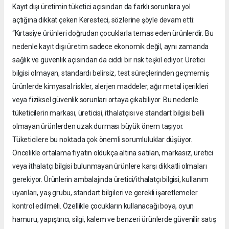
Kayıt dışı üretimin tüketici açısından da farklı sorunlara yol
açtığına dikkat çeken Keresteci, sözlerine şöyle devam etti:
“Kırtasiye ürünleri doğrudan çocuklarla temas eden ürünlerdir. Bu
nedenle kayıt dışı üretim sadece ekonomik değil, aynı zamanda
sağlık ve güvenlik açısından da ciddi bir risk teşkil ediyor. Üretici
bilgisi olmayan, standardı belirsiz, test süreçlerinden geçmemiş
ürünlerde kimyasal riskler, alerjen maddeler, ağır metal içerikleri
veya fiziksel güvenlik sorunları ortaya çıkabiliyor. Bu nedenle
tüketicilerin markası, üreticisi, ithalatçısı ve standart bilgisi belli
olmayan ürünlerden uzak durması büyük önem taşıyor.
Tüketicilere bu noktada çok önemli sorumluluklar düşüyor.
Öncelikle ortalama fiyatın oldukça altına satılan, markasız, üretici
veya ithalatçı bilgisi bulunmayan ürünlere karşı dikkatli olmaları
gerekiyor. Ürünlerin ambalajında üretici/ithalatçı bilgisi, kullanım
uyarıları, yaş grubu, standart bilgileri ve gerekli işaretlemeler
kontrol edilmeli. Özellikle çocukların kullanacağı boya, oyun
hamuru, yapıştırıcı, silgi, kalem ve benzeri ürünlerde güvenilir satış