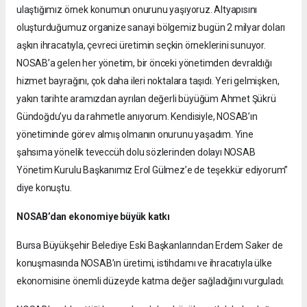
ulaştığımız örnek konumun onurunu yaşıyoruz. Altyapısını
oluşturduğumuz organize sanayi bölgemiz bugün 2 milyar doları
aşkın ihracatıyla, çevreci üretimin seçkin örneklerini sunuyor.
NOSAB’a gelen her yönetim, bir önceki yönetimden devraldığı
hizmet bayrağını, çok daha ileri noktalara taşıdı. Yeri gelmişken,
yakın tarihte aramızdan ayrılan değerli büyüğüm Ahmet Şükrü
Gündoğdu’yu da rahmetle anıyorum. Kendisiyle, NOSAB’ın
yönetiminde görev almış olmanın onurunu yaşadım. Yine
şahsıma yönelik teveccüh dolu sözlerinden dolayı NOSAB
Yönetim Kurulu Başkanımız Erol Gülmez’e de teşekkür ediyorum”
diye konuştu.
NOSAB’dan ekonomiye büyük katkı
Bursa Büyükşehir Belediye Eski Başkanlarından Erdem Saker de
konuşmasında NOSAB’ın üretimi, istihdamı ve ihracatıyla ülke
ekonomisine önemli düzeyde katma değer sağladığını vurguladı.