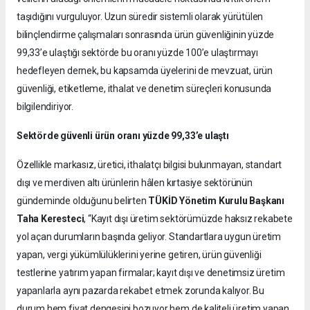
taşıdığını vurguluyor. Uzun süredir sistemli olarak yürütülen
bilinçlendirme çalışmaları sonrasında ürün güvenliğinin yüzde
99,33’e ulaştığı sektörde bu oranı yüzde 100’e ulaştırmayı
hedefleyen dernek, bu kapsamda üyelerini de mevzuat, ürün
güvenliği, etiketleme, ithalat ve denetim süreçleri konusunda
bilgilendiriyor.
Sektörde güvenli ürün oranı yüzde 99,33’e ulaştı
Özellikle markasız, üretici, ithalatçı bilgisi bulunmayan, standart
dışı ve merdiven altı ürünlerin hâlen kırtasiye sektörünün
gündeminde olduğunu belirten
TÜKİD Yönetim Kurulu Başkanı
Taha Keresteci
, “Kayıt dışı üretim sektörümüzde haksız rekabete
yol açan durumların başında geliyor. Standartlara uygun üretim
yapan, vergi yükümlülüklerini yerine getiren, ürün güvenliği
testlerine yatırım yapan firmalar; kayıt dışı ve denetimsiz üretim
yapanlarla aynı pazarda rekabet etmek zorunda kalıyor. Bu
durum hem fiyat dengesini bozuyor hem de kaliteli üretim yapan