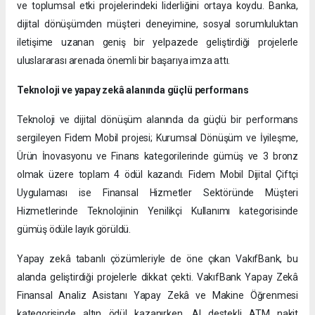
ve toplumsal etki projelerindeki liderliğini ortaya koydu. Banka,
dijital dönüşümden müşteri deneyimine, sosyal sorumluluktan
iletişime uzanan geniş bir yelpazede geliştirdiği projelerle
uluslararası arenada önemli bir başarıya imza attı.
Teknoloji ve yapay zekâ alanında güçlü performans
Teknoloji ve dijital dönüşüm alanında da güçlü bir performans
sergileyen Fidem Mobil projesi; Kurumsal Dönüşüm ve İyileşme,
Ürün İnovasyonu ve Finans kategorilerinde gümüş ve 3 bronz
olmak üzere toplam 4 ödül kazandı. Fidem Mobil Dijital Çiftçi
Uygulaması ise Finansal Hizmetler Sektöründe Müşteri
Hizmetlerinde Teknolojinin Yenilikçi Kullanımı kategorisinde
gümüş ödüle layık görüldü.
Yapay zekâ tabanlı çözümleriyle de öne çıkan VakıfBank, bu
alanda geliştirdiği projelerle dikkat çekti. VakıfBank Yapay Zekâ
Finansal Analiz Asistanı Yapay Zekâ ve Makine Öğrenmesi
kategorisinde altın ödül kazanırken, AI destekli ATM nakit