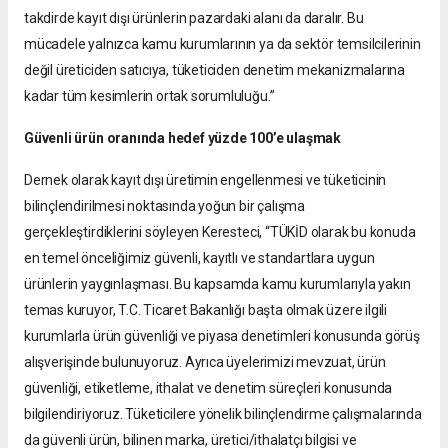
takdirde kayıt dışı ürünlerin pazardaki alanı da daralır. Bu
mücadele yalnızca kamu kurumlarının ya da sektör temsilcilerinin
değil üreticiden satıcıya, tüketiciden denetim mekanizmalarına
kadar tüm kesimlerin ortak sorumluluğu.”
Güvenli ürün oranında hedef yüzde 100’e ulaşmak
Dernek olarak kayıt dışı üretimin engellenmesi ve tüketicinin
bilinçlendirilmesi noktasında yoğun bir çalışma
gerçekleştirdiklerini söyleyen Keresteci, “TÜKİD olarak bu konuda
en temel önceliğimiz güvenli, kayıtlı ve standartlara uygun
ürünlerin yaygınlaşması. Bu kapsamda kamu kurumlarıyla yakın
temas kuruyor, T.C. Ticaret Bakanlığı başta olmak üzere ilgili
kurumlarla ürün güvenliği ve piyasa denetimleri konusunda görüş
alışverişinde bulunuyoruz. Ayrıca üyelerimizi mevzuat, ürün
güvenliği, etiketleme, ithalat ve denetim süreçleri konusunda
bilgilendiriyoruz. Tüketicilere yönelik bilinçlendirme çalışmalarında
da güvenli ürün, bilinen marka, üretici/ithalatçı bilgisi ve