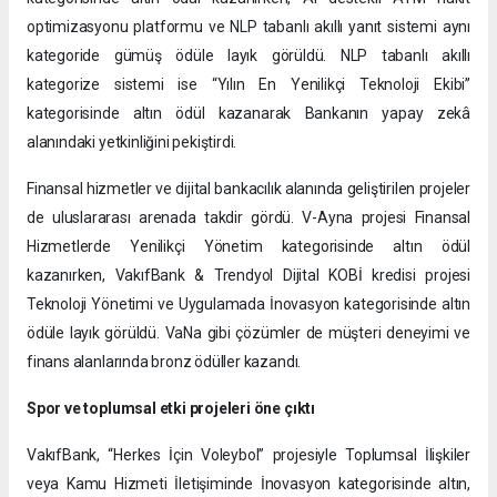
optimizasyonu platformu ve NLP tabanlı akıllı yanıt sistemi aynı
kategoride gümüş ödüle layık görüldü. NLP tabanlı akıllı
kategorize sistemi ise “Yılın En Yenilikçi Teknoloji Ekibi”
kategorisinde altın ödül kazanarak Bankanın yapay zekâ
alanındaki yetkinliğini pekiştirdi.
Finansal hizmetler ve dijital bankacılık alanında geliştirilen projeler
de uluslararası arenada takdir gördü. V-Ayna projesi Finansal
Hizmetlerde Yenilikçi Yönetim kategorisinde altın ödül
kazanırken, VakıfBank & Trendyol Dijital KOBİ kredisi projesi
Teknoloji Yönetimi ve Uygulamada İnovasyon kategorisinde altın
ödüle layık görüldü. VaNa gibi çözümler de müşteri deneyimi ve
finans alanlarında bronz ödüller kazandı.
Spor ve toplumsal etki projeleri öne çıktı
VakıfBank, “Herkes İçin Voleybol” projesiyle Toplumsal İlişkiler
veya Kamu Hizmeti İletişiminde İnovasyon kategorisinde altın,