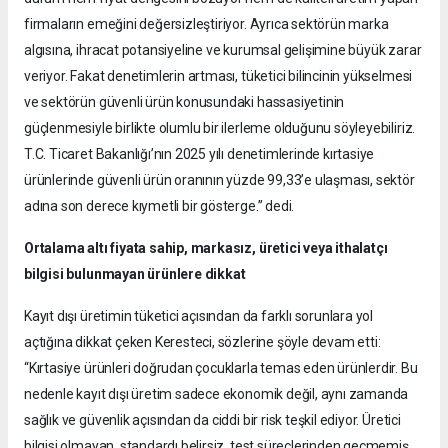
firmaların emeğini değersizleştiriyor. Ayrıca sektörün marka
algısına, ihracat potansiyeline ve kurumsal gelişimine büyük zarar
veriyor. Fakat denetimlerin artması, tüketici bilincinin yükselmesi
ve sektörün güvenli ürün konusundaki hassasiyetinin
güçlenmesiyle birlikte olumlu bir ilerleme olduğunu söyleyebiliriz.
T.C. Ticaret Bakanlığı’nın 2025 yılı denetimlerinde kırtasiye
ürünlerinde güvenli ürün oranının yüzde 99,33’e ulaşması, sektör
adına son derece kıymetli bir gösterge.” dedi.
Ortalama altı fiyata sahip, markasız, üretici veya ithalatçı
bilgisi bulunmayan ürünlere dikkat
Kayıt dışı üretimin tüketici açısından da farklı sorunlara yol
açtığına dikkat çeken Keresteci, sözlerine şöyle devam etti:
“Kırtasiye ürünleri doğrudan çocuklarla temas eden ürünlerdir. Bu
nedenle kayıt dışı üretim sadece ekonomik değil, aynı zamanda
sağlık ve güvenlik açısından da ciddi bir risk teşkil ediyor. Üretici
bilgisi olmayan, standardı belirsiz, test süreçlerinden geçmemiş