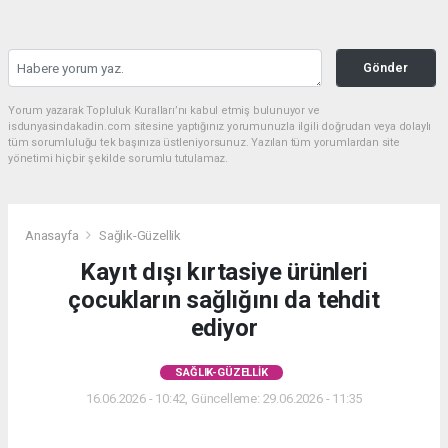
Gönder
Yorum yazarak Topluluk Kuralları’nı kabul etmiş bulunuyor ve
isdunyasindakadin.com sitesine yaptığınız yorumunuzla ilgili doğrudan veya dolaylı
tüm sorumluluğu tek başınıza üstleniyorsunuz. Yazılan tüm yorumlardan site
yönetimi hiçbir şekilde sorumlu tutulamaz.
Anasayfa
Sağlık-Güzellik
Kayıt dışı kırtasiye ürünleri
çocukların sağlığını da tehdit
ediyor
SAĞLIK-GÜZELLIK
16.06.2026 - 10:42, Güncelleme: 29.06.2026 - 11:35