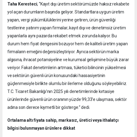
Taha Keresteci
, “Kayıt dışı üretim sektörümüzde haksız rekabete
yol açan durumların başında geliyor. Standartlara uygun üretim
yapan, vergi yükümlülüklerini yerine getiren, ürün güvenliği
testlerine yatırım yapan firmalar; kayıt dışı ve denetimsiz üretim
yapanlarla aynı pazarda rekabet etmek zorunda kalıyor. Bu
durum hem fiyat dengesini bozuyor hem de kaliteli üretim yapan
firmaların emeğini değersizleştiriyor. Ayrıca sektörün marka
algısına, ihracat potansiyeline ve kurumsal gelişimine büyük zarar
veriyor. Fakat denetimlerin artması, tüketici bilincinin yükselmesi
ve sektörün güvenli ürün konusundaki hassasiyetinin
güçlenmesiyle birlikte olumlu bir ilerleme olduğunu söyleyebiliriz.
T.C. Ticaret Bakanlığı’nın 2025 yılı denetimlerinde kırtasiye
ürünlerinde güvenli ürün oranının yüzde 99,33’e ulaşması, sektör
adına son derece kıymetli bir gösterge.” dedi.
Ortalama altı fiyata sahip, markasız, üretici veya ithalatçı
bilgisi bulunmayan ürünlere dikkat