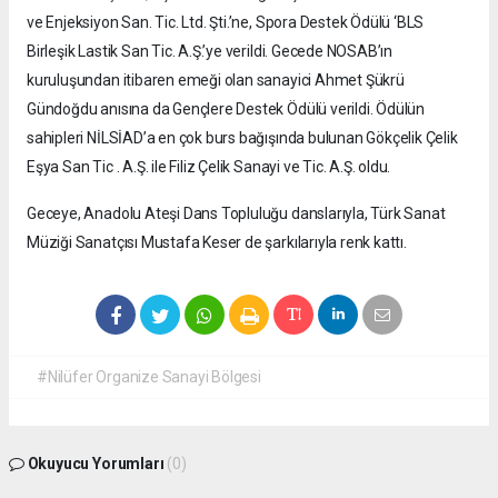
ve Enjeksiyon San. Tic. Ltd. Şti.’ne, Spora Destek Ödülü ‘BLS
Birleşik Lastik San Tic. A.Ş.’ye verildi. Gecede NOSAB’ın
kuruluşundan itibaren emeği olan sanayici Ahmet Şükrü
Gündoğdu anısına da Gençlere Destek Ödülü verildi. Ödülün
sahipleri NİLSİAD’a en çok burs bağışında bulunan Gökçelik Çelik
Eşya San Tic . A.Ş. ile Filiz Çelik Sanayi ve Tic. A.Ş. oldu.
Geceye, Anadolu Ateşi Dans Topluluğu danslarıyla, Türk Sanat
Müziği Sanatçısı Mustafa Keser de şarkılarıyla renk kattı.
#Nilüfer Organize Sanayi Bölgesi
Okuyucu Yorumları
(0)