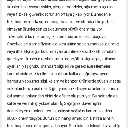
ürünlerde kimyasal riskler, alerjen maddeler, ağır metal içerikleri
veya fiziksel güvenlik sorunları ortaya çıkabiliyor. Bu nedenle
tüketicilerin markası, üreticisi, ithalatçısı ve standart bilgisi belli
olmayan ürünlerden uzak durması büyük önem taşıyor.
Tüketicilere bu noktada çok önemli sorumluluklar düşüyor.
Öncelikle ortalama fiyatın oldukça altına satılan, markasız, üretici
veya ithalatçı bilgisi bulunmayan ürünlere karşı dikkatli olmaları
gerekiyor. Ürünlerin ambalajında üretici/ithalatçı bilgisi, kullanım
uyarıları, yaş grubu, standart bilgileri ve gerekli işaretlemeler
kontrol edilmeli. Özellikle çocukların kullanacağı boya, oyun
hamuru, yapıştırıcı, silgi, kalem ve benzeri ürünlerde güvenilir satış
noktaları tercih edilmeli. Diğer yandan kırtasiye ürünlerinin önemli
kullanım alanlarından birini de ofisler oluşturuyor. Bu noktada da
kalite ve verimliliği yüksel olan, İş Sağlığı ve Güvenliği’ni
destekleyen ürünlerin temini, çalışan sağlığını korumak adına
büyük önem taşıyor. Bunun için hangi amaç için alınırsa alınsın
tüketiciye önemli bir görev düşüyor. Son tüketici bilinçli davrandığı