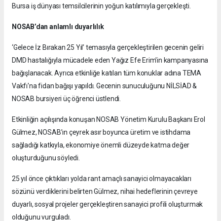
Bursa iş dünyası temsilcilerinin yoğun katılımıyla gerçekleşti.
NOSAB’dan anlamlı duyarlılık
‘Gelece İz Bırakan 25 Yıl’ temasıyla gerçekleştirilen gecenin geliri
DMD hastalığıyla mücadele eden Yağız Efe Erim'in kampanyasına
bağışlanacak. Ayrıca etkinliğe katılan tüm konuklar adına TEMA
Vakfı'na fidan bağışı yapıldı. Gecenin sunuculuğunu NİLSİAD &
NOSAB bursiyeri üç öğrenci üstlendi.
Etkinliğin açılışında konuşan NOSAB Yönetim Kurulu Başkanı Erol
Gülmez, NOSAB’ın çeyrek asır boyunca üretim ve istihdama
sağladığı katkıyla, ekonomiye önemli düzeyde katma değer
oluşturduğunu söyledi.
25 yıl önce çıktıkları yolda rant amaçlı sanayici olmayacakları
sözünü verdiklerini belirten Gülmez, nihai hedeflerinin çevreye
duyarlı, sosyal projeler gerçekleştiren sanayici profili oluşturmak
olduğunu vurguladı.