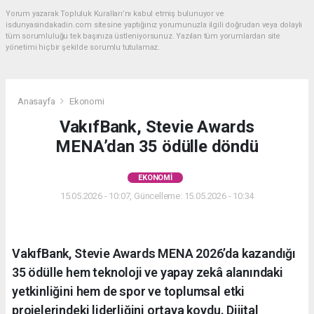
Yorum yazarak Topluluk Kuralları’nı kabul etmiş bulunuyor ve
isdunyasindakadin.com sitesine yaptığınız yorumunuzla ilgili doğrudan veya dolaylı
tüm sorumluluğu tek başınıza üstleniyorsunuz. Yazılan tüm yorumlardan site
yönetimi hiçbir şekilde sorumlu tutulamaz.
Anasayfa
Ekonomi
VakıfBank, Stevie Awards
MENA’dan 35 ödülle döndü
EKONOMI
15.05.2026 - 10:07, Güncelleme: 15.05.2026 - 10:34
VakıfBank, Stevie Awards MENA 2026’da kazandığı
35 ödülle hem teknoloji ve yapay zekâ alanındaki
yetkinliğini hem de spor ve toplumsal etki
projelerindeki liderliğini ortaya koydu. Dijital