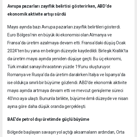
Avrupa pazarları zayıflık belirtisi gösterirken, ABD’de
ekonomik aktivite artışı sürdü
Mayıs ayında bazı Avrupa pazarları zayıflık belirtileri gösterdi.
Euro Bölgesi’nin en büyük iki ekonomisi olan Almanya ve
Fransa’da üretim azalmaya devam etti. Fransa’daki düşüş Ocak
2024’ten bu yana en belirgin düzeyde kaydedildi. Birleşik Krallık’ta
da üretim mayıs ayında yeniden düşüşe geçti. Bu üç ekonomi,
Türk imalat sanayi ihracatının yüzde 19’unu oluşturuyor.
Romanya ve Rusya’da da üretim daralırken İtalya ve İspanya’da
ise oldukça sınırlı bir büyüme gözlendi. ABD’de ekonomik aktivite
mayıs ayında artmaya devam etti ve mevcut genişleme süreci
40’ıncı aya ulaştı. Bununla birlikte, büyüme ılımlı düzeyde ve nisan
ayına göre daha düşük oranda gerçekleşti.
BAE’de petrol dışı üretimde güçlü büyüme
Bölgede başlayan savaşın yol açtığı aksamaların ardından, Orta