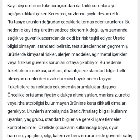
Kayıt dışı üretimin tüketici açısından da farklı sorunlara yol
açtığına dikkat çeken Keresteci, sözlerine şöyle devam etti:
“Kırtasiye ürünleri doğrudan çocuklarla temas eden ürünlerdir. Bu
nedenle kayıt dışı üretim sadece ekonomik değil, aynı zamanda
sağlık ve güvenlik açısından da ciddi bir risk teşkil ediyor. Üretici
bilgisi olmayan, standardı belirsiz, test süreçlerinden geçmemiş
ürünlerde kimyasal riskler, alerjen maddeler, ağır metal içerikleri
veya fiziksel güvenlik sorunları ortaya çıkabiliyor. Bu nedenle
tüketicilerin markası, üreticisi, ithalatçısı ve standart bilgisi belli
olmayan ürünlerden uzak durması büyük önem taşıyor.
Tüketicilere bu noktada çok önemli sorumluluklar düşüyor.
Öncelikle ortalama fiyatın oldukça altına satılan, markasız, üretici
veya ithalatçı bilgisi bulunmayan ürünlere karşı dikkatli olmaları
gerekiyor. Ürünlerin ambalajında üretici/ithalatçı bilgisi, kullanım
uyarıları, yaş grubu, standart bilgileri ve gerekli işaretlemeler
kontrol edilmeli. Özellikle çocukların kullanacağı boya, oyun
hamuru, yapıştırıcı, silgi, kalem ve benzeri ürünlerde güvenilir satış