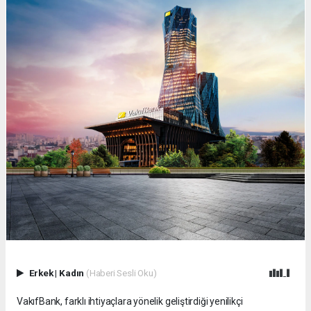
Erkek
|
Kadın
(Haberi Sesli Oku)
VakıfBank, farklı ihtiyaçlara yönelik geliştirdiği yenilikçi