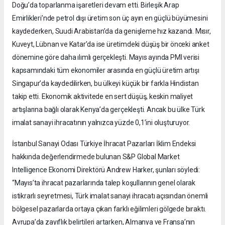
Doğu’da toparlanma işaretleri devam etti. Birleşik Arap
Emirlikleri’nde petrol dışı üretim son üç ayın en güçlü büyümesini
kaydederken, Suudi Arabistan’da da genişleme hız kazandı. Mısır,
Kuveyt, Lübnan ve Katar’da ise üretimdeki düşüş bir önceki anket
dönemine göre daha ılımlı gerçekleşti. Mayıs ayında PMI verisi
kapsamındaki tüm ekonomiler arasında en güçlü üretim artışı
Singapur’da kaydedilirken, bu ülkeyi küçük bir farkla Hindistan
takip etti. Ekonomik aktivitede en sert düşüş, keskin maliyet
artışlarına bağlı olarak Kenya’da gerçekleşti. Ancak bu ülke Türk
imalat sanayi ihracatının yalnızca yüzde 0,1’ini oluşturuyor.
İstanbul Sanayi Odası Türkiye İhracat Pazarları İklim Endeksi
hakkında değerlendirmede bulunan S&P Global Market
Intelligence Ekonomi Direktörü Andrew Harker, şunları söyledi:
“Mayıs’ta ihracat pazarlarında talep koşullarının genel olarak
istikrarlı seyretmesi, Türk imalat sanayi ihracatı açısından önemli
bölgesel pazarlarda ortaya çıkan farklı eğilimleri gölgede bıraktı.
Avrupa’da zayıflık belirtileri artarken, Almanya ve Fransa’nın