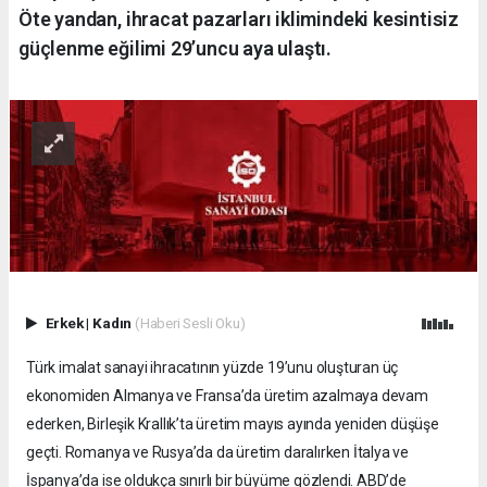
Öte yandan, ihracat pazarları iklimindeki kesintisiz
güçlenme eğilimi 29’uncu aya ulaştı.
Erkek
|
Kadın
(Haberi Sesli Oku)
Türk imalat sanayi ihracatının yüzde 19’unu oluşturan üç
ekonomiden Almanya ve Fransa’da üretim azalmaya devam
ederken, Birleşik Krallık’ta üretim mayıs ayında yeniden düşüşe
geçti. Romanya ve Rusya’da da üretim daralırken İtalya ve
İspanya’da ise oldukça sınırlı bir büyüme gözlendi. ABD’de