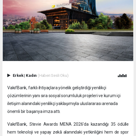
Erkek
|
Kadın
(Haberi Sesli Oku)
VakıfBank, farklı ihtiyaçlara yönelik geliştirdiği yenilikçi
çözümlerinin yanı sıra sosyal sorumluluk projeleri ve kurum içi
iletişim alanındaki yenilikçi yaklaşımıyla uluslararası arenada
önemli bir başarıya imza attı.
VakıfBank, Stevie Awards MENA 2026’da kazandığı 35 ödülle
hem teknoloji ve yapay zekâ alanındaki yetkinliğini hem de spor