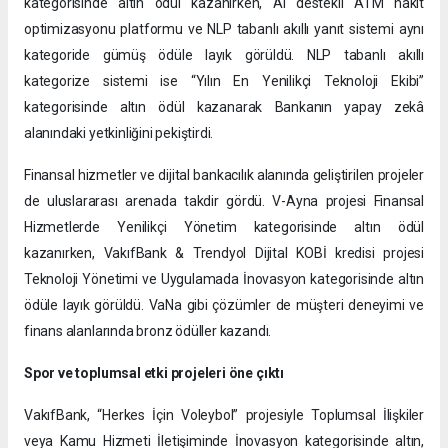
kategorisinde altın ödül kazanırken, AI destekli ATM nakit
optimizasyonu platformu ve NLP tabanlı akıllı yanıt sistemi aynı
kategoride gümüş ödüle layık görüldü. NLP tabanlı akıllı
kategorize sistemi ise “Yılın En Yenilikçi Teknoloji Ekibi”
kategorisinde altın ödül kazanarak Bankanın yapay zekâ
alanındaki yetkinliğini pekiştirdi.
Finansal hizmetler ve dijital bankacılık alanında geliştirilen projeler
de uluslararası arenada takdir gördü. V-Ayna projesi Finansal
Hizmetlerde Yenilikçi Yönetim kategorisinde altın ödül
kazanırken, VakıfBank & Trendyol Dijital KOBİ kredisi projesi
Teknoloji Yönetimi ve Uygulamada İnovasyon kategorisinde altın
ödüle layık görüldü. VaNa gibi çözümler de müşteri deneyimi ve
finans alanlarında bronz ödüller kazandı.
Spor ve toplumsal etki projeleri öne çıktı
VakıfBank, “Herkes İçin Voleybol” projesiyle Toplumsal İlişkiler
veya Kamu Hizmeti İletişiminde İnovasyon kategorisinde altın,