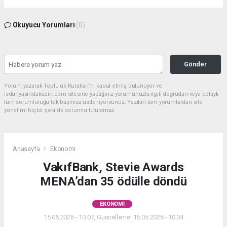
Okuyucu Yorumları
(0)
Gönder
Yorum yazarak Topluluk Kuralları’nı kabul etmiş bulunuyor ve
isdunyasindakadin.com sitesine yaptığınız yorumunuzla ilgili doğrudan veya dolaylı
tüm sorumluluğu tek başınıza üstleniyorsunuz. Yazılan tüm yorumlardan site
yönetimi hiçbir şekilde sorumlu tutulamaz.
Anasayfa
Ekonomi
VakıfBank, Stevie Awards
MENA’dan 35 ödülle döndü
EKONOMI
15.05.2026 - 10:07, Güncelleme: 15.05.2026 - 10:34