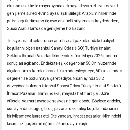
ekonomik aktivite mayıs ayında artmaya devam etti ve mevcut
genişleme süreci 40’ıncı aya ulaştı. Birleşik Arap Emirlikleri’nde
petrol dışı üretim son üç ayın en güçlü büyümesini kaydederken,
Suudi Arabistan’da da genişleme hız kazandı.
Türkiye imalat sektörünün ana ihracat pazarlarındaki faaliyet
koşullarını ölçen İstanbul Sanayi Odası (İSO) Türkiye İmalat
Sektörü İhracat Pazarları İklim Endeksi’nin Mayıs 2026 dönemi
sonuçları açıklandı. Endekste eşik değer olan 50,0’nin üzerinde
ölçülen tüm rakamlar ihracat ikliminde iyileşmeye, 50’nin altındaki
değerler ise bozulmaya işaret ediyor. Nisan ayında 50,2
düzeyinde bulunan İstanbul Sanayi Odası Türkiye İmalat Sektörü
İhracat Pazarları İklim Endeksi, mayısta hafif artışla 50,3’e
yükseldi ve mart ayındaki seviyesine geri döndü. Böylece endeks,
son aylarda olduğu gibi dış pazarlardaki talep koşullarında sınırlı
bir iyileşmeye işaret etti. Öte yandan, ihracat pazarları iklimindeki
kesintisiz güçlenme eğilimi 29’uncu aya ulaştı.