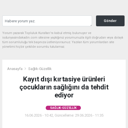
Gönder
Yorum yazarak Topluluk Kuralları’nı kabul etmiş bulunuyor ve
isdunyasindakadin.com sitesine yaptığınız yorumunuzla ilgili doğrudan veya dolaylı
tüm sorumluluğu tek başınıza üstleniyorsunuz. Yazılan tüm yorumlardan site
yönetimi hiçbir şekilde sorumlu tutulamaz.
Anasayfa
Sağlık-Güzellik
Kayıt dışı kırtasiye ürünleri
çocukların sağlığını da tehdit
ediyor
SAĞLIK-GÜZELLIK
16.06.2026 - 10:42, Güncelleme: 29.06.2026 - 11:35