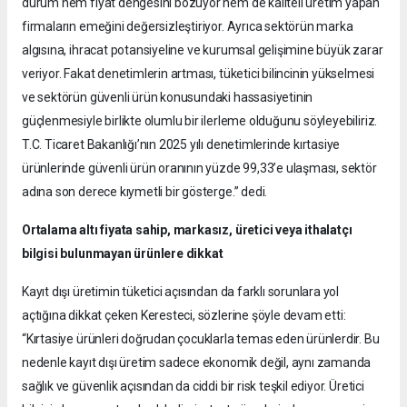
durum hem fiyat dengesini bozuyor hem de kaliteli üretim yapan
firmaların emeğini değersizleştiriyor. Ayrıca sektörün marka
algısına, ihracat potansiyeline ve kurumsal gelişimine büyük zarar
veriyor. Fakat denetimlerin artması, tüketici bilincinin yükselmesi
ve sektörün güvenli ürün konusundaki hassasiyetinin
güçlenmesiyle birlikte olumlu bir ilerleme olduğunu söyleyebiliriz.
T.C. Ticaret Bakanlığı’nın 2025 yılı denetimlerinde kırtasiye
ürünlerinde güvenli ürün oranının yüzde 99,33’e ulaşması, sektör
adına son derece kıymetli bir gösterge.” dedi.
Ortalama altı fiyata sahip, markasız, üretici veya ithalatçı
bilgisi bulunmayan ürünlere dikkat
Kayıt dışı üretimin tüketici açısından da farklı sorunlara yol
açtığına dikkat çeken Keresteci, sözlerine şöyle devam etti:
“Kırtasiye ürünleri doğrudan çocuklarla temas eden ürünlerdir. Bu
nedenle kayıt dışı üretim sadece ekonomik değil, aynı zamanda
sağlık ve güvenlik açısından da ciddi bir risk teşkil ediyor. Üretici