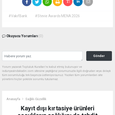
#VakıfBank
#Stevie Awards MENA 2026
Okuyucu Yorumları
(0)
Gönder
Yorum yazarak Topluluk Kuralları’nı kabul etmiş bulunuyor ve
isdunyasindakadin.com sitesine yaptığınız yorumunuzla ilgili doğrudan veya dolaylı
tüm sorumluluğu tek başınıza üstleniyorsunuz. Yazılan tüm yorumlardan site
yönetimi hiçbir şekilde sorumlu tutulamaz.
Anasayfa
Sağlık-Güzellik
Kayıt dışı kırtasiye ürünleri