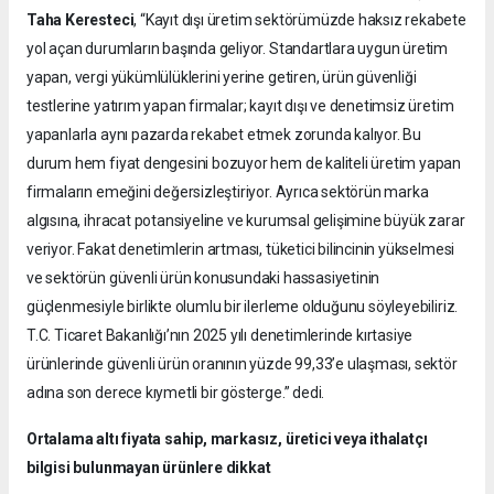
Taha Keresteci
, “Kayıt dışı üretim sektörümüzde haksız rekabete
yol açan durumların başında geliyor. Standartlara uygun üretim
yapan, vergi yükümlülüklerini yerine getiren, ürün güvenliği
testlerine yatırım yapan firmalar; kayıt dışı ve denetimsiz üretim
yapanlarla aynı pazarda rekabet etmek zorunda kalıyor. Bu
durum hem fiyat dengesini bozuyor hem de kaliteli üretim yapan
firmaların emeğini değersizleştiriyor. Ayrıca sektörün marka
algısına, ihracat potansiyeline ve kurumsal gelişimine büyük zarar
veriyor. Fakat denetimlerin artması, tüketici bilincinin yükselmesi
ve sektörün güvenli ürün konusundaki hassasiyetinin
güçlenmesiyle birlikte olumlu bir ilerleme olduğunu söyleyebiliriz.
T.C. Ticaret Bakanlığı’nın 2025 yılı denetimlerinde kırtasiye
ürünlerinde güvenli ürün oranının yüzde 99,33’e ulaşması, sektör
adına son derece kıymetli bir gösterge.” dedi.
Ortalama altı fiyata sahip, markasız, üretici veya ithalatçı
bilgisi bulunmayan ürünlere dikkat