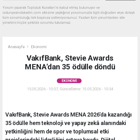
Yorum yazarak Topluluk Kuralları’nı kabul etmiş bulunuyor ve
isdunyasindakadin.com sitesine yaptığınız yorumunuzla ilgili doğrudan veya dolaylı
tüm sorumluluğu tek başınıza üstleniyorsunuz. Yazılan tüm yorumlardan site
yönetimi hiçbir şekilde sorumlu tutulamaz.
Anasayfa
Ekonomi
VakıfBank, Stevie Awards
MENA’dan 35 ödülle döndü
EKONOMI
15.05.2026 - 10:07, Güncelleme: 15.05.2026 - 10:34
VakıfBank, Stevie Awards MENA 2026’da kazandığı
35 ödülle hem teknoloji ve yapay zekâ alanındaki
yetkinliğini hem de spor ve toplumsal etki
projelerindeki liderliğini ortaya koydu. Dijital