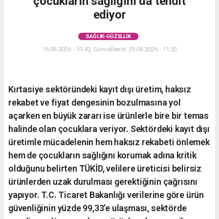
çocukların sağlığını da tehdit
ediyor
SAĞLIK-GÜZELLIK
16.06.2026 - 10:42, Güncelleme: 29.06.2026 - 11:35
Kırtasiye sektöründeki kayıt dışı üretim, haksız
rekabet ve fiyat dengesinin bozulmasına yol
açarken en büyük zararı ise ürünlerle bire bir temas
halinde olan çocuklara veriyor. Sektördeki kayıt dışı
üretimle mücadelenin hem haksız rekabeti önlemek
hem de çocukların sağlığını korumak adına kritik
olduğunu belirten TÜKİD, velilere üreticisi belirsiz
ürünlerden uzak durulması gerektiğinin çağrısını
yapıyor. T.C. Ticaret Bakanlığı verilerine göre ürün
güvenliğinin yüzde 99,33’e ulaşması, sektörde