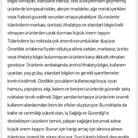
bilgisi olmayan, standardı belirsiz, test süreçlerinden geçmemiş
ürünlerde kimyasal riskler, alerjen maddeler, ağır metal içerikleri
veya fiziksel güvenlik sorunları ortaya çıkabiliyor. Bu nedenle
tüketicilerin markası, üreticisi, ithalatçısı ve standart bilgisi belli
olmayan ürünlerden uzak durması büyük önem taşıyor.
Tüketicilere bu noktada çok önemli sorumluluklar düşüyor.
Öncelikle ortalama fiyatın oldukça altına satılan, markasız, üretici
veya ithalatçı bilgisi bulunmayan ürünlere karşı dikkatli olmaları
gerekiyor. Ürünlerin ambalajında üretici/ithalatçı bilgisi, kullanım
uyarıları, yaş grubu, standart bilgileri ve gerekli işaretlemeler
kontrol edilmeli. Özellikle çocukların kullanacağı boya, oyun
hamuru, yapıştırıcı, silgi, kalem ve benzeri ürünlerde güvenilir satış
noktaları tercih edilmeli. Diğer yandan kırtasiye ürünlerinin önemli
kullanım alanlarından birini de ofisler oluşturuyor. Bu noktada da
kalite ve verimliliği yüksel olan, İş Sağlığı ve Güvenliği’ni
destekleyen ürünlerin temini, çalışan sağlığını korumak adına
büyük önem taşıyor. Bunun için hangi amaç için alınırsa alınsın
tüketiciye önemli bir görev düşüyor. Son tüketici bilinçli davrandığı