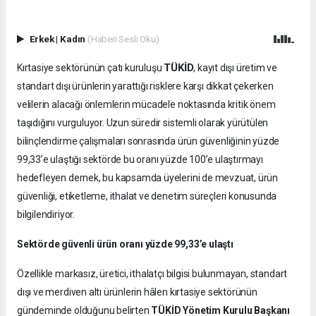
Erkek
|
Kadın
(Haberi Sesli Oku)
TÜKİD
Kırtasiye sektörünün çatı kuruluşu
, kayıt dışı üretim ve
standart dışı ürünlerin yarattığı risklere karşı dikkat çekerken
velilerin alacağı önlemlerin mücadele noktasında kritik önem
taşıdığını vurguluyor. Uzun süredir sistemli olarak yürütülen
bilinçlendirme çalışmaları sonrasında ürün güvenliğinin yüzde
99,33’e ulaştığı sektörde bu oranı yüzde 100’e ulaştırmayı
hedefleyen dernek, bu kapsamda üyelerini de mevzuat, ürün
güvenliği, etiketleme, ithalat ve denetim süreçleri konusunda
bilgilendiriyor.
Sektörde güvenli ürün oranı yüzde 99,33’e ulaştı
Özellikle markasız, üretici, ithalatçı bilgisi bulunmayan, standart
dışı ve merdiven altı ürünlerin hâlen kırtasiye sektörünün
gündeminde olduğunu belirten
TÜKİD Yönetim Kurulu Başkanı