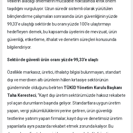
velilerin alacağı önlemlerin mücadele noktasında kritik önem
taşıdığını vurguluyor. Uzun süredir sistemli olarak yürütülen
bilinçlendirme çalışmaları sonrasında ürün güvenliğinin yüzde
99,33’e ulaştığı sektörde bu oranı yüzde 100’e ulaştırmayı
hedefleyen dernek, bu kapsamda üyelerini de mevzuat, ürün
güvenliği, etiketleme, ithalat ve denetim süreçleri konusunda
bilgilendiriyor.
Sektörde güvenli ürün oranı yüzde 99,33’e ulaştı
Özellikle markasız, üretici, ithalatçı bilgisi bulunmayan, standart
dışı ve merdiven altı ürünlerin hâlen kırtasiye sektörünün
gündeminde olduğunu belirten
TÜKİD Yönetim Kurulu Başkanı
Taha Keresteci
, “Kayıt dışı üretim sektörümüzde haksız rekabete
yol açan durumların başında geliyor. Standartlara uygun üretim
yapan, vergi yükümlülüklerini yerine getiren, ürün güvenliği
testlerine yatırım yapan firmalar; kayıt dışı ve denetimsiz üretim
yapanlarla aynı pazarda rekabet etmek zorunda kalıyor. Bu