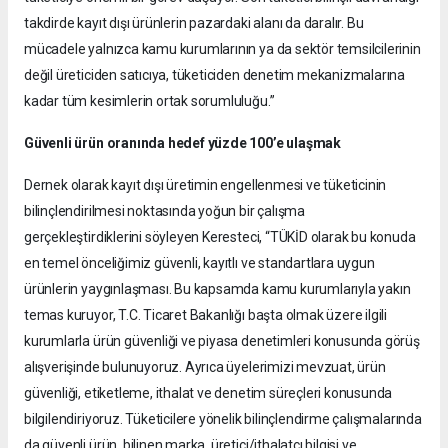
takdirde kayıt dışı ürünlerin pazardaki alanı da daralır. Bu
mücadele yalnızca kamu kurumlarının ya da sektör temsilcilerinin
değil üreticiden satıcıya, tüketiciden denetim mekanizmalarına
kadar tüm kesimlerin ortak sorumluluğu.”
Güvenli ürün oranında hedef yüzde 100’e ulaşmak
Dernek olarak kayıt dışı üretimin engellenmesi ve tüketicinin
bilinçlendirilmesi noktasında yoğun bir çalışma
gerçekleştirdiklerini söyleyen Keresteci, “TÜKİD olarak bu konuda
en temel önceliğimiz güvenli, kayıtlı ve standartlara uygun
ürünlerin yaygınlaşması. Bu kapsamda kamu kurumlarıyla yakın
temas kuruyor, T.C. Ticaret Bakanlığı başta olmak üzere ilgili
kurumlarla ürün güvenliği ve piyasa denetimleri konusunda görüş
alışverişinde bulunuyoruz. Ayrıca üyelerimizi mevzuat, ürün
güvenliği, etiketleme, ithalat ve denetim süreçleri konusunda
bilgilendiriyoruz. Tüketicilere yönelik bilinçlendirme çalışmalarında
da güvenli ürün, bilinen marka, üretici/ithalatçı bilgisi ve