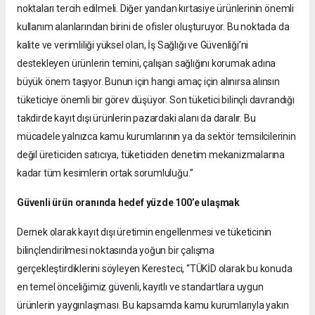
noktaları tercih edilmeli. Diğer yandan kırtasiye ürünlerinin önemli
kullanım alanlarından birini de ofisler oluşturuyor. Bu noktada da
kalite ve verimliliği yüksel olan, İş Sağlığı ve Güvenliği’ni
destekleyen ürünlerin temini, çalışan sağlığını korumak adına
büyük önem taşıyor. Bunun için hangi amaç için alınırsa alınsın
tüketiciye önemli bir görev düşüyor. Son tüketici bilinçli davrandığı
takdirde kayıt dışı ürünlerin pazardaki alanı da daralır. Bu
mücadele yalnızca kamu kurumlarının ya da sektör temsilcilerinin
değil üreticiden satıcıya, tüketiciden denetim mekanizmalarına
kadar tüm kesimlerin ortak sorumluluğu.”
Güvenli ürün oranında hedef yüzde 100’e ulaşmak
Dernek olarak kayıt dışı üretimin engellenmesi ve tüketicinin
bilinçlendirilmesi noktasında yoğun bir çalışma
gerçekleştirdiklerini söyleyen Keresteci, “TÜKİD olarak bu konuda
en temel önceliğimiz güvenli, kayıtlı ve standartlara uygun
ürünlerin yaygınlaşması. Bu kapsamda kamu kurumlarıyla yakın