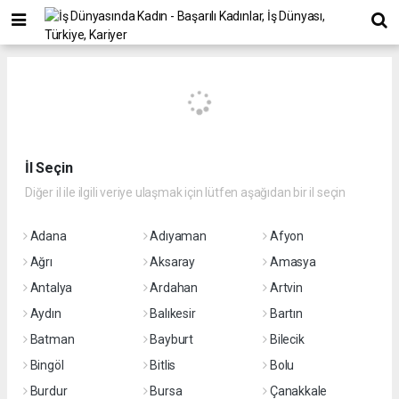
İl Seçin
Diğer il ile ilgili veriye ulaşmak için lütfen aşağıdan bir il seçin
Adana
Adıyaman
Afyon
Ağrı
Aksaray
Amasya
Antalya
Ardahan
Artvin
Aydın
Balıkesir
Bartın
Batman
Bayburt
Bilecik
Bingöl
Bitlis
Bolu
Burdur
Bursa
Çanakkale