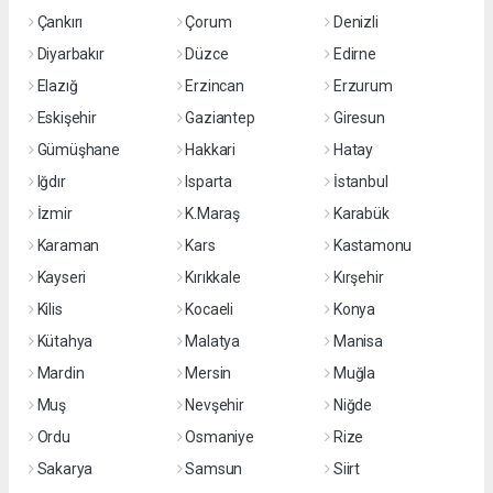
Çankırı
Çorum
Denizli
Diyarbakır
Düzce
Edirne
Elazığ
Erzincan
Erzurum
Eskişehir
Gaziantep
Giresun
Gümüşhane
Hakkari
Hatay
Iğdır
Isparta
İstanbul
İzmir
K.Maraş
Karabük
Karaman
Kars
Kastamonu
Kayseri
Kırıkkale
Kırşehir
Kilis
Kocaeli
Konya
Kütahya
Malatya
Manisa
Mardin
Mersin
Muğla
Muş
Nevşehir
Niğde
Ordu
Osmaniye
Rize
Sakarya
Samsun
Siirt