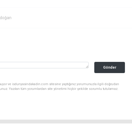
rdoğan
Gönder
nuyor ve isdunyasindakadin.com sitesine yaptığınız yorumunuzla ilgili doğrudan
sunuz. Yazılan tüm yorumlardan site yönetimi hiçbir şekilde sorumlu tutulamaz.