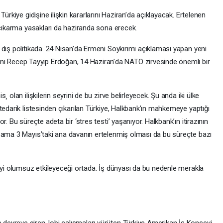
ürkiye gidişine ilişkin kararlarını Haziran’da açıklayacak. Ertelenen
 çıkarma yasakları da haziranda sona erecek.
dış politikada. 24 Nisan’da Ermeni Soykırımı açıklaması yapan yeni
 Recep Tayyip Erdoğan, 14 Haziran’da NATO zirvesinde önemli bir
 olan ilişkilerin seyrini de bu zirve belirleyecek. Şu anda iki ülke
tedarik listesinden çıkarılan Türkiye, Halkbank’ın mahkemeye yaptığı
. Bu süreçte adeta bir ‘stres testi’ yaşanıyor. Halkbank’ın itirazının
r ama 3 Mayıs’taki ana davanın ertelenmiş olması da bu süreçte bazı
miyi olumsuz etkileyeceği ortada. İş dünyası da bu nedenle merakla
evreye giren, lobi çalışmaları yürüten Türkiye Amerikan İş Konseyi