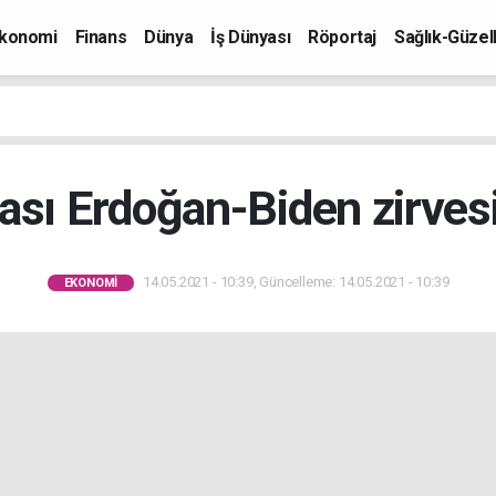
konomi
Finans
Dünya
İş Dünyası
Röportaj
Sağlık-Güzell
ası Erdoğan-Biden zirvesin
14.05.2021 - 10:39, Güncelleme: 14.05.2021 - 10:39
EKONOMI