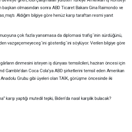
den’ın başkan olmasından sonra ABD Ticaret Bakanı Gina Raimondo ve
as¸mıştı. Aldığım bilgiye göre henüz karşı taraftan resmi yanıt
amuoyuna çok fazla yansımasa da diplomasi trafigˆinin sürdüğünü,
rinden vazgeçemeyecegˆini gösterdigˆini söylüyor. Verilen bilgiye göre
ların dinmesini isteyen iş dünyası temsilcileri, haziran öncesi için
 and Gamble’dan Coca Cola’ya ABD şirketlerini temsil eden Amerikan
 Anadolu Grubu gibi üyeleri olan TAİK, görüşme öncesinde iki
 karşı yaptığı mutedil tepki, Biden’da nasıl karşılık bulacak?