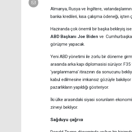
Almanya, Rusya ve İngiltere, vatandaşlarının T
banka kredileri, kısa çalışma ödeneği, işten
Haziranda çok önemli bir başka bekleyiş ise 
ABD Başkanı Joe Biden
ve Cumhurbaşkanı
görüşme yapacak.
Yeni ABD yönetimi ile zorlu bir döneme girmis¸
arasında arka kapı diplomasisi sürüyor. F35 
‘yargılanmama’ itirazının da sonucunu bekliyor
kabul edilmesine imkansız gözüyle bakılıyo
pazarlıkların yapıldığı gösteriyor.
İki ülke arasındaki siyasi sorunların ekono
zirveyi bekliyor.
Sağduyu çağrısı
Donald Trump döneminde yoğun bir biçimde d