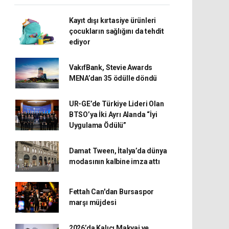
Kayıt dışı kırtasiye ürünleri
çocukların sağlığını da tehdit
ediyor
VakıfBank, Stevie Awards
MENA’dan 35 ödülle döndü
UR-GE’de Türkiye Lideri Olan
BTSO’ya İki Ayrı Alanda “İyi
Uygulama Ödülü”
Damat Tween, İtalya’da dünya
modasının kalbine imza attı
Fettah Can'dan Bursaspor
marşı müjdesi
2026’da Kalıcı Makyaj ve