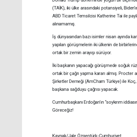
(TAİK), iki ülke arasındaki potansiyeli, Bi
ABD Ticaret Temsilcisi Katherine Tai ile payl
alınamamış.
İş dünyasından bazı isimler nisan ayında k
yapılan görüşmelerin iki ülkenin de birbirle
ortak bir zemin arayışı sürüyor.
İki başkanın yapacağı görüşmede soğuk rüzgâr
ortak bir çağrı yapma kararı almış. Procter
Şirketler Derneği (AmCham Türkiye) ile Koç,
başkana sağduyu çağrısı yapacak.
Cumhurbaşkanı Erdoğan’ın “soykırım iddiasına”
Göreceğiz!
Kaynak/Jale Özgentürk-Cumhuriyet