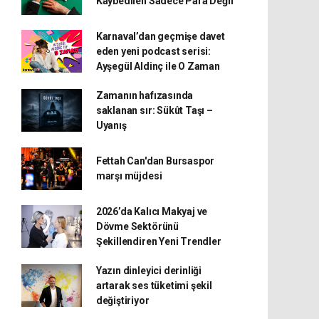
Kaybedilen Sadece Para Değil
Karnaval’dan geçmişe davet
eden yeni podcast serisi:
Ayşegül Aldinç ile O Zaman
Zamanın hafızasında
saklanan sır: Sükût Taşı –
Uyanış
Fettah Can'dan Bursaspor
marşı müjdesi
2026’da Kalıcı Makyaj ve
Dövme Sektörünü
Şekillendiren Yeni Trendler
Yazın dinleyici derinliği
artarak ses tüketimi şekil
değiştiriyor