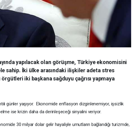
ayında yapılacak olan görüşme, Türkiye ekonomisini
 sahip. İki ülke arasındaki ilişkiler adeta stres
ı örgütleri iki başkana sağduyu çağrısı yapmaya
ılı günler yaşıyor. Ekonomide enflasyon dizginlenemiyor, işsizlik
lme ise krizin daha da derinleşeceği sinyalini veriyor.
onomide 30 milyar dolar gelir hayaliyle umutların bağlandığı turizmde,