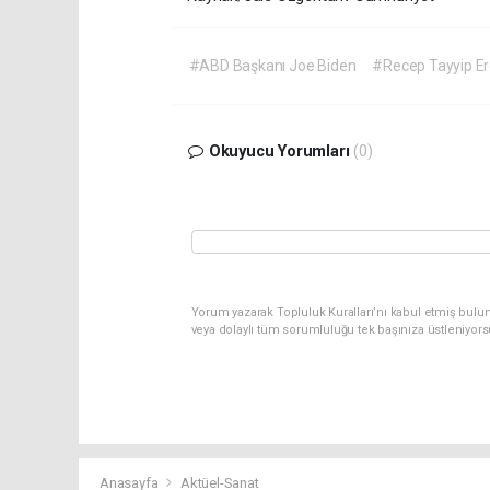
#ABD Başkanı Joe Biden
#Recep Tayyip E
Okuyucu Yorumları
(0)
Yorum yazarak Topluluk Kuralları’nı kabul etmiş bulu
veya dolaylı tüm sorumluluğu tek başınıza üstleniyor
Anasayfa
Aktüel-Sanat