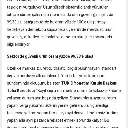
taşıdığını vurguluyor. Uzun süredir sistemli olarak yürütülen
bilinçlendirme çalışmaları sonrasında ürün güvenliğinin yüzde
99,33’e ulaştığı sektörde bu oranı yüzde 100’e ulaştırmayı
hedefleyen dernek, bu kapsamda üyelerini de mevzuat, ürün
güvenliği, etiketleme, ithalat ve denetim süreçleri konusunda
bilgilendiriyor.
Sektörde güvenli ürün oranı yüzde 99,33’e ulaştı
Özellikle markasız, üretici, ithalatçı bilgisi bulunmayan, standart
dışı ve merdiven altı ürünlerin hâlen kırtasiye sektörünün
gündeminde olduğunu belirten
TÜKİD Yönetim Kurulu Başkanı
Taha Keresteci
, “Kayıt dışı üretim sektörümüzde haksız rekabete
yol açan durumların başında geliyor. Standartlara uygun üretim
yapan, vergi yükümlülüklerini yerine getiren, ürün güvenliği
testlerine yatırım yapan firmalar; kayıt dışı ve denetimsiz üretim
yapanlarla aynı pazarda rekabet etmek zorunda kalıyor. Bu
durum hem fiyat dengesini bozuyor hem de kaliteli üretim yapan