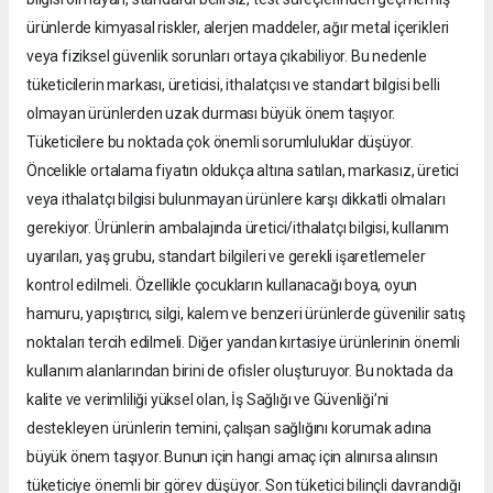
ürünlerde kimyasal riskler, alerjen maddeler, ağır metal içerikleri
veya fiziksel güvenlik sorunları ortaya çıkabiliyor. Bu nedenle
tüketicilerin markası, üreticisi, ithalatçısı ve standart bilgisi belli
olmayan ürünlerden uzak durması büyük önem taşıyor.
Tüketicilere bu noktada çok önemli sorumluluklar düşüyor.
Öncelikle ortalama fiyatın oldukça altına satılan, markasız, üretici
veya ithalatçı bilgisi bulunmayan ürünlere karşı dikkatli olmaları
gerekiyor. Ürünlerin ambalajında üretici/ithalatçı bilgisi, kullanım
uyarıları, yaş grubu, standart bilgileri ve gerekli işaretlemeler
kontrol edilmeli. Özellikle çocukların kullanacağı boya, oyun
hamuru, yapıştırıcı, silgi, kalem ve benzeri ürünlerde güvenilir satış
noktaları tercih edilmeli. Diğer yandan kırtasiye ürünlerinin önemli
kullanım alanlarından birini de ofisler oluşturuyor. Bu noktada da
kalite ve verimliliği yüksel olan, İş Sağlığı ve Güvenliği’ni
destekleyen ürünlerin temini, çalışan sağlığını korumak adına
büyük önem taşıyor. Bunun için hangi amaç için alınırsa alınsın
tüketiciye önemli bir görev düşüyor. Son tüketici bilinçli davrandığı