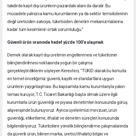
takdirde kayıt dışı ürünlerin pazardaki alanı da daralır. Bu
mücadele yalnızca kamu kurumlarının ya da sektör temsilcilerinin
değil üreticiden satıcıya, tüketiciden denetim mekanizmalarına
kadar tüm kesimlerin ortak sorumluluğu.”
Güvenli ürün oranında hedef yüzde 100’e ulaşmak
Dernek olarak kayıt dışı üretimin engellenmesi ve tüketicinin
bilinçlendirilmesi noktasında yoğun bir çalışma
gerçekleştirdiklerini söyleyen Keresteci, “TÜKİD olarak bu konuda
en temel önceliğimiz güvenli, kayıtlı ve standartlara uygun
ürünlerin yaygınlaşması. Bu kapsamda kamu kurumlarıyla yakın
temas kuruyor, T.C. Ticaret Bakanlığı başta olmak üzere ilgili
kurumlarla ürün güvenliği ve piyasa denetimleri konusunda görüş
alışverişinde bulunuyoruz. Ayrıca üyelerimizi mevzuat, ürün
güvenliği, etiketleme, ithalat ve denetim süreçleri konusunda
bilgilendiriyoruz. Tüketicilere yönelik bilinçlendirme çalışmalarında
da güvenli ürün, bilinen marka, üretici/ithalatçı bilgisi ve