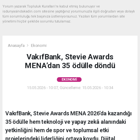
Yorum yazarak Topluluk Kuralları’nı kabul etmiş bulunuyor ve
isdunyasindakadin.com sitesine yaptığınız yorumunuzla ilgili doğrudan veya dolaylı
tüm sorumluluğu tek başınıza üstleniyorsunuz. Yazılan tüm yorumlardan site
yönetimi hiçbir şekilde sorumlu tutulamaz.
Anasayfa
Ekonomi
VakıfBank, Stevie Awards
MENA’dan 35 ödülle döndü
EKONOMI
15.05.2026 - 10:07, Güncelleme: 15.05.2026 - 10:34
VakıfBank, Stevie Awards MENA 2026’da kazandığı
35 ödülle hem teknoloji ve yapay zekâ alanındaki
yetkinliğini hem de spor ve toplumsal etki
projelerindeki liderliğini ortaya koydu. Dijital