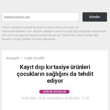
Gönder
Yorum yazarak Topluluk Kuralları’nı kabul etmiş bulunuyor ve
isdunyasindakadin.com sitesine yaptığınız yorumunuzla ilgili doğrudan veya dolaylı
tüm sorumluluğu tek başınıza üstleniyorsunuz. Yazılan tüm yorumlardan site
yönetimi hiçbir şekilde sorumlu tutulamaz.
Anasayfa
Sağlık-Güzellik
Kayıt dışı kırtasiye ürünleri
çocukların sağlığını da tehdit
ediyor
SAĞLIK-GÜZELLIK
16.06.2026 - 10:42, Güncelleme: 29.06.2026 - 11:35