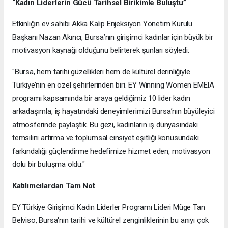
“Kadın Liderlerin Gücü Tarihsel Birikimle Buluştu”
Etkinliğin ev sahibi Akka Kalıp Enjeksiyon Yönetim Kurulu
Başkanı Nazan Akıncı, Bursa’nın girişimci kadınlar için büyük bir
motivasyon kaynağı olduğunu belirterek şunları söyledi:
"Bursa, hem tarihi güzellikleri hem de kültürel derinliğiyle
Türkiye’nin en özel şehirlerinden biri. EY Winning Women EMEIA
programı kapsamında bir araya geldiğimiz 10 lider kadın
arkadaşımla, iş hayatındaki deneyimlerimizi Bursa’nın büyüleyici
atmosferinde paylaştık. Bu gezi, kadınların iş dünyasındaki
temsilini artırma ve toplumsal cinsiyet eşitliği konusundaki
farkındalığı güçlendirme hedefimize hizmet eden, motivasyon
dolu bir buluşma oldu."
Katılımcılardan Tam Not
EY Türkiye Girişimci Kadın Liderler Programı Lideri Müge Tan
Belviso, Bursa'nın tarihi ve kültürel zenginliklerinin bu anıyı çok