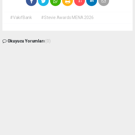
#VakıfBank
#Stevie Awards MENA 2026
Okuyucu Yorumları
(0)
Gönder
Yorum yazarak Topluluk Kuralları’nı kabul etmiş bulunuyor ve
isdunyasindakadin.com sitesine yaptığınız yorumunuzla ilgili doğrudan veya dolaylı
tüm sorumluluğu tek başınıza üstleniyorsunuz. Yazılan tüm yorumlardan site
yönetimi hiçbir şekilde sorumlu tutulamaz.
haber paketi
haber scripti
haber yazılımı
Tüm hakları saklı tutulmaktadır.Copyright 2026©