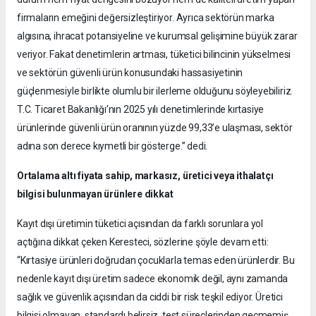
firmaların emeğini değersizleştiriyor. Ayrıca sektörün marka
algısına, ihracat potansiyeline ve kurumsal gelişimine büyük zarar
veriyor. Fakat denetimlerin artması, tüketici bilincinin yükselmesi
ve sektörün güvenli ürün konusundaki hassasiyetinin
güçlenmesiyle birlikte olumlu bir ilerleme olduğunu söyleyebiliriz.
T.C. Ticaret Bakanlığı’nın 2025 yılı denetimlerinde kırtasiye
ürünlerinde güvenli ürün oranının yüzde 99,33’e ulaşması, sektör
adına son derece kıymetli bir gösterge.” dedi.
Ortalama altı fiyata sahip, markasız, üretici veya ithalatçı
bilgisi bulunmayan ürünlere dikkat
Kayıt dışı üretimin tüketici açısından da farklı sorunlara yol
açtığına dikkat çeken Keresteci, sözlerine şöyle devam etti:
“Kırtasiye ürünleri doğrudan çocuklarla temas eden ürünlerdir. Bu
nedenle kayıt dışı üretim sadece ekonomik değil, aynı zamanda
sağlık ve güvenlik açısından da ciddi bir risk teşkil ediyor. Üretici
bilgisi olmayan, standardı belirsiz, test süreçlerinden geçmemiş