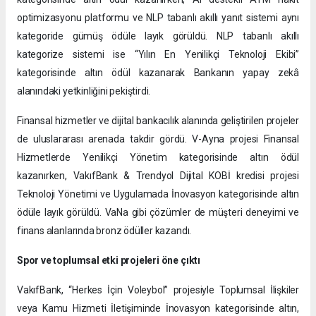
optimizasyonu platformu ve NLP tabanlı akıllı yanıt sistemi aynı
kategoride gümüş ödüle layık görüldü. NLP tabanlı akıllı
kategorize sistemi ise “Yılın En Yenilikçi Teknoloji Ekibi”
kategorisinde altın ödül kazanarak Bankanın yapay zekâ
alanındaki yetkinliğini pekiştirdi.
Finansal hizmetler ve dijital bankacılık alanında geliştirilen projeler
de uluslararası arenada takdir gördü. V-Ayna projesi Finansal
Hizmetlerde Yenilikçi Yönetim kategorisinde altın ödül
kazanırken, VakıfBank & Trendyol Dijital KOBİ kredisi projesi
Teknoloji Yönetimi ve Uygulamada İnovasyon kategorisinde altın
ödüle layık görüldü. VaNa gibi çözümler de müşteri deneyimi ve
finans alanlarında bronz ödüller kazandı.
Spor ve toplumsal etki projeleri öne çıktı
VakıfBank, “Herkes İçin Voleybol” projesiyle Toplumsal İlişkiler
veya Kamu Hizmeti İletişiminde İnovasyon kategorisinde altın,