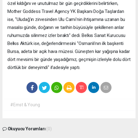
özel kıldığını ve unutulmaz bir gün geçirdiklerini belirtirken,
Mother Goddess Travel Agency YK Başkanı Doğa Taşlardan
ise, "Uludağ'ın zirvesinden Ulu Cami'nin ihtişamına uzanan bu
masalsı günde, doğanın ve tarihin büyüsüyle şekillenen anlar
ruhumuzda silinmez izler bıraktı" dedi. Belkıs Sanat Kurucusu
Belkıs Aktürk ise, değerlendirmesini "Osmanlı'nın ilk başkenti
Bursa, adeta bir açık hava müzesi. Güneşten kar yağışına kadar
dört mevsimi bir günde yaşadığımız, geçmişin izleriyle dolu dört
dörtlük bir deneyimdi" ifadesiyle yaptı.
#Ernst & Young
Okuyucu Yorumları
(0)