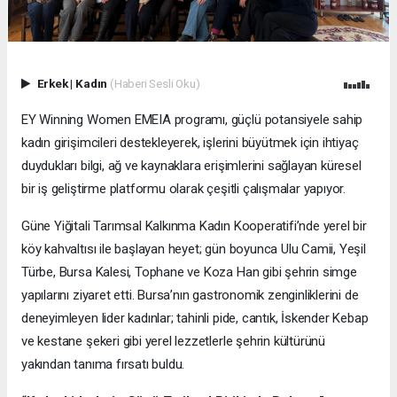
Erkek
|
Kadın
(Haberi Sesli Oku)
EY Winning Women EMEIA programı, güçlü potansiyele sahip
kadın girişimcileri destekleyerek, işlerini büyütmek için ihtiyaç
duydukları bilgi, ağ ve kaynaklara erişimlerini sağlayan küresel
bir iş geliştirme platformu olarak çeşitli çalışmalar yapıyor.
Güne Yiğitali Tarımsal Kalkınma Kadın Kooperatifi’nde yerel bir
köy kahvaltısı ile başlayan heyet; gün boyunca Ulu Camii, Yeşil
Türbe, Bursa Kalesi, Tophane ve Koza Han gibi şehrin simge
yapılarını ziyaret etti. Bursa’nın gastronomik zenginliklerini de
deneyimleyen lider kadınlar; tahinli pide, cantık, İskender Kebap
ve kestane şekeri gibi yerel lezzetlerle şehrin kültürünü
yakından tanıma fırsatı buldu.