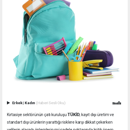
Erkek
|
Kadın
(Haberi Sesli Oku)
TÜKİD
Kırtasiye sektörünün çatı kuruluşu
, kayıt dışı üretim ve
standart dışı ürünlerin yarattığı risklere karşı dikkat çekerken
velilerin alacağı önlemlerin mücadele noktasında kritik önem