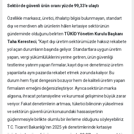
Sektörde güvenli ürün oranı yüzde 99,33’e ulaştı
Özellikle markasız, üretici, ithalatçı bilgisi bulunmayan, standart
dışı ve merdiven altı ürünlerin hâlen kırtasiye sektörünün
gündeminde olduğunu belirten
TÜKİD Yönetim Kurulu Başkanı
Taha Keresteci
, “Kayıt dışı üretim sektörümüzde haksız rekabete
yol açan durumların başında geliyor. Standartlara uygun üretim
yapan, vergi yükümlülüklerini yerine getiren, ürün güvenliği
testlerine yatırım yapan firmalar; kayıt dışı ve denetimsiz üretim
yapanlarla aynı pazarda rekabet etmek zorunda kalıyor. Bu
durum hem fiyat dengesini bozuyor hem de kaliteli üretim yapan
firmaların emeğini değersizleştiriyor. Ayrıca sektörün marka
algısına, ihracat potansiyeline ve kurumsal gelişimine büyük zarar
veriyor. Fakat denetimlerin artması, tüketici bilincinin yükselmesi
ve sektörün güvenli ürün konusundaki hassasiyetinin
güçlenmesiyle birlikte olumlu bir ilerleme olduğunu söyleyebiliriz.
T.C. Ticaret Bakanlığı’nın 2025 yılı denetimlerinde kırtasiye