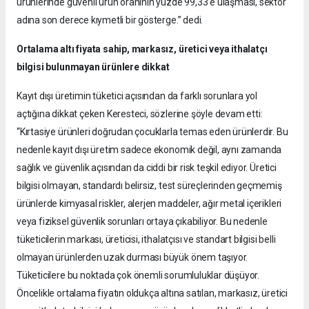
ürünlerinde güvenli ürün oranının yüzde 99,33’e ulaşması, sektör
adına son derece kıymetli bir gösterge.” dedi.
Ortalama altı fiyata sahip, markasız, üretici veya ithalatçı
bilgisi bulunmayan ürünlere dikkat
Kayıt dışı üretimin tüketici açısından da farklı sorunlara yol
açtığına dikkat çeken Keresteci, sözlerine şöyle devam etti:
“Kırtasiye ürünleri doğrudan çocuklarla temas eden ürünlerdir. Bu
nedenle kayıt dışı üretim sadece ekonomik değil, aynı zamanda
sağlık ve güvenlik açısından da ciddi bir risk teşkil ediyor. Üretici
bilgisi olmayan, standardı belirsiz, test süreçlerinden geçmemiş
ürünlerde kimyasal riskler, alerjen maddeler, ağır metal içerikleri
veya fiziksel güvenlik sorunları ortaya çıkabiliyor. Bu nedenle
tüketicilerin markası, üreticisi, ithalatçısı ve standart bilgisi belli
olmayan ürünlerden uzak durması büyük önem taşıyor.
Tüketicilere bu noktada çok önemli sorumluluklar düşüyor.
Öncelikle ortalama fiyatın oldukça altına satılan, markasız, üretici