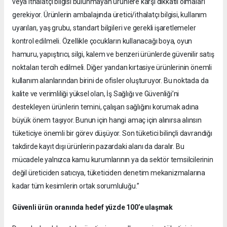
veya ithalatçı bilgisi bulunmayan ürünlere karşı dikkatli olmaları
gerekiyor. Ürünlerin ambalajında üretici/ithalatçı bilgisi, kullanım
uyarıları, yaş grubu, standart bilgileri ve gerekli işaretlemeler
kontrol edilmeli. Özellikle çocukların kullanacağı boya, oyun
hamuru, yapıştırıcı, silgi, kalem ve benzeri ürünlerde güvenilir satış
noktaları tercih edilmeli. Diğer yandan kırtasiye ürünlerinin önemli
kullanım alanlarından birini de ofisler oluşturuyor. Bu noktada da
kalite ve verimliliği yüksel olan, İş Sağlığı ve Güvenliği’ni
destekleyen ürünlerin temini, çalışan sağlığını korumak adına
büyük önem taşıyor. Bunun için hangi amaç için alınırsa alınsın
tüketiciye önemli bir görev düşüyor. Son tüketici bilinçli davrandığı
takdirde kayıt dışı ürünlerin pazardaki alanı da daralır. Bu
mücadele yalnızca kamu kurumlarının ya da sektör temsilcilerinin
değil üreticiden satıcıya, tüketiciden denetim mekanizmalarına
kadar tüm kesimlerin ortak sorumluluğu.”
Güvenli ürün oranında hedef yüzde 100’e ulaşmak