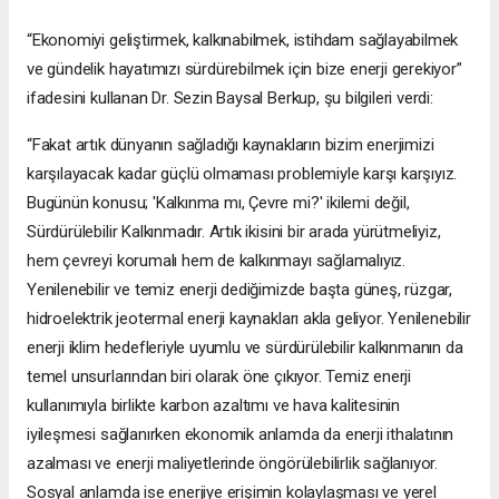
“Ekonomiyi geliştirmek, kalkınabilmek, istihdam sağlayabilmek
ve gündelik hayatımızı sürdürebilmek için bize enerji gerekiyor”
ifadesini kullanan Dr. Sezin Baysal Berkup, şu bilgileri verdi:
“Fakat artık dünyanın sağladığı kaynakların bizim enerjimizi
karşılayacak kadar güçlü olmaması problemiyle karşı karşıyız.
Bugünün konusu; 'Kalkınma mı, Çevre mi?' ikilemi değil,
Sürdürülebilir Kalkınmadır. Artık ikisini bir arada yürütmeliyiz,
hem çevreyi korumalı hem de kalkınmayı sağlamalıyız.
Yenilenebilir ve temiz enerji dediğimizde başta güneş, rüzgar,
hidroelektrik jeotermal enerji kaynakları akla geliyor. Yenilenebilir
enerji iklim hedefleriyle uyumlu ve sürdürülebilir kalkınmanın da
temel unsurlarından biri olarak öne çıkıyor. Temiz enerji
kullanımıyla birlikte karbon azaltımı ve hava kalitesinin
iyileşmesi sağlanırken ekonomik anlamda da enerji ithalatının
azalması ve enerji maliyetlerinde öngörülebilirlik sağlanıyor.
Sosyal anlamda ise enerjiye erişimin kolaylaşması ve yerel