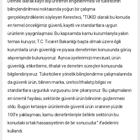
Dernek olarak kayıt dışı üretimin engellenmesi ve tüketicinin
bilinçlendirilmesi noktasında yoğun bir çalışma
gerçekleştirdiklerini söyleyen Keresteci, “TÜKİD olarak bu konuda
en temel önceliğimiz güvenli, kayıtlı ve standartlara uygun
ürünlerin yaygınlaşması. Bu kapsamda kamu kurumlarıyla yakın
temas kuruyor, T.C. Ticaret Bakanlığı başta olmak üzere ilgili
kurumlarla ürün güvenliği ve piyasa denetimleri konusunda görüş
alışverişinde bulunuyoruz. Ayrıca üyelerimizi mevzuat, ürün
güvenliği, etiketleme, ithalat ve denetim süreçleri konusunda
bilgilendiriyoruz. Tüketicilere yönelik bilinçlendirme çalışmalarında
da güvenli ürün, bilinen marka, üretici/ithalatçı bilgisi ve
standartlara uygunluk vurgusunu öne çıkarıyoruz. Bu çalışmaların
en önemli faydası, sektörde güvenli ürün bilincinin güçlenmesi
oldu. Bugün kırtasiye ürünlerinde güvenli ürün oranının yüzde
100’e yaklaşması, kamu denetimleriyle birlikte sektörün bu
konudaki ortak hassasiyetinin de bir sonucudur.” ifadelerini
kullandı.