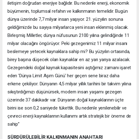
iletişim doğrudan enerjiye bağlıdır. Bu nedenle enerji, ekonomik
büyümenin, toplumsal refahın ve kalkınmanın temelidir. Bugün
dünya üzerinde 7,7 milyar insan yaşıyor. 21. yüzyılın sonuna
geldiğimizde bu sayıya milyarlarca yeni insan eklenmiş olacak.
Birleşmiş Milletler, dünya nüfusunun 2100 yılına gelindiğinde 11
milyar olacağını öngörüyor. Peki gezegenimiz 11 milyar insanı
beslemeye yetecek kaynaklara sahip mi? Bu yüzyılın ortasında,
birey başına düşecek olan kaynaklar en az yarı yarıya azalacak.
Gezegendeki doğal kaynak kapasitesini aştığımız zamanı işaret
eden 'Dünya Limit Aşım Günü' her geçen sene biraz daha
erkene çekiliyor. Dünyanın 4,5 milyar yıllık tarihini bir takvim yılına
sıkıştırdığımızı düşünürsek, modern insan yaşamı gezegen
üzerinde 37 dakikadır var. Dünyanın doğal kaynaklarının üçte
birini ise son 0,2 saniyede tükettik. Bu nedenle yenilenebilir ve
çevreci enerji kaynaklarının kullanımı artık stratejik bir öneme de
sahip”
SÜRDÜRÜLEBİLİR KALKINMANIN ANAHTARI