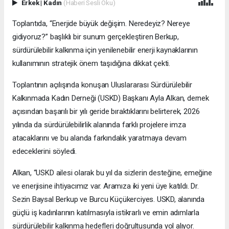
Erkek
|
Kadın
(Haberi Sesli Oku)
Toplantıda, “Enerjide büyük değişim. Neredeyiz? Nereye
gidiyoruz?” başlıklı bir sunum gerçekleştiren Berkup,
sürdürülebilir kalkınma için yenilenebilir enerji kaynaklarının
kullanımının stratejik önem taşıdığına dikkat çekti.
Toplantının açılışında konuşan Uluslararası Sürdürülebilir
Kalkınmada Kadın Derneği (USKD) Başkanı Ayla Alkan, dernek
açısından başarılı bir yılı geride bıraktıklarını belirterek, 2026
yılında da sürdürülebilirlik alanında farklı projelere imza
atacaklarını ve bu alanda farkındalık yaratmaya devam
edeceklerini söyledi.
Alkan, “USKD ailesi olarak bu yıl da sizlerin desteğine, emeğine
ve enerjisine ihtiyacımız var. Aramıza iki yeni üye katıldı. Dr.
Sezin Baysal Berkup ve Burcu Küçükerciyes. USKD, alanında
güçlü iş kadınlarının katılmasıyla istikrarlı ve emin adımlarla
sürdürülebilir kalkınma hedefleri doğrultusunda yol alıyor.