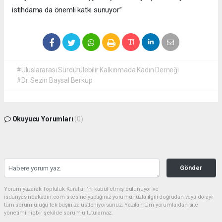
istihdama da önemli katkı sunuyor”
#Uluslararası Sürdürülebilir Kalkınmada Kadın Derneği
#Dr. Sezin Baysal Berkup
Okuyucu Yorumları
(0)
Gönder
Yorum yazarak Topluluk Kuralları’nı kabul etmiş bulunuyor ve
isdunyasindakadin.com sitesine yaptığınız yorumunuzla ilgili doğrudan veya dolaylı
tüm sorumluluğu tek başınıza üstleniyorsunuz. Yazılan tüm yorumlardan site
yönetimi hiçbir şekilde sorumlu tutulamaz.