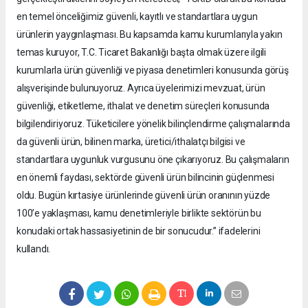
en temel önceliğimiz güvenli, kayıtlı ve standartlara uygun
ürünlerin yaygınlaşması. Bu kapsamda kamu kurumlarıyla yakın
temas kuruyor, T.C. Ticaret Bakanlığı başta olmak üzere ilgili
kurumlarla ürün güvenliği ve piyasa denetimleri konusunda görüş
alışverişinde bulunuyoruz. Ayrıca üyelerimizi mevzuat, ürün
güvenliği, etiketleme, ithalat ve denetim süreçleri konusunda
bilgilendiriyoruz. Tüketicilere yönelik bilinçlendirme çalışmalarında
da güvenli ürün, bilinen marka, üretici/ithalatçı bilgisi ve
standartlara uygunluk vurgusunu öne çıkarıyoruz. Bu çalışmaların
en önemli faydası, sektörde güvenli ürün bilincinin güçlenmesi
oldu. Bugün kırtasiye ürünlerinde güvenli ürün oranının yüzde
100’e yaklaşması, kamu denetimleriyle birlikte sektörün bu
konudaki ortak hassasiyetinin de bir sonucudur.” ifadelerini
kullandı.