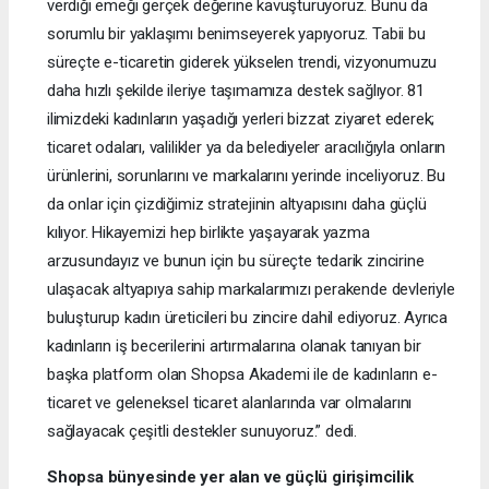
verdiği emeği gerçek değerine kavuşturuyoruz. Bunu da
sorumlu bir yaklaşımı benimseyerek yapıyoruz. Tabii bu
süreçte e-ticaretin giderek yükselen trendi, vizyonumuzu
daha hızlı şekilde ileriye taşımamıza destek sağlıyor. 81
ilimizdeki kadınların yaşadığı yerleri bizzat ziyaret ederek;
ticaret odaları, valilikler ya da belediyeler aracılığıyla onların
ürünlerini, sorunlarını ve markalarını yerinde inceliyoruz. Bu
da onlar için çizdiğimiz stratejinin altyapısını daha güçlü
kılıyor. Hikayemizi hep birlikte yaşayarak yazma
arzusundayız ve bunun için bu süreçte tedarik zincirine
ulaşacak altyapıya sahip markalarımızı perakende devleriyle
buluşturup kadın üreticileri bu zincire dahil ediyoruz. Ayrıca
kadınların iş becerilerini artırmalarına olanak tanıyan bir
başka platform olan Shopsa Akademi ile de kadınların e-
ticaret ve geleneksel ticaret alanlarında var olmalarını
sağlayacak çeşitli destekler sunuyoruz.” dedi.
Shopsa bünyesinde yer alan ve güçlü girişimcilik