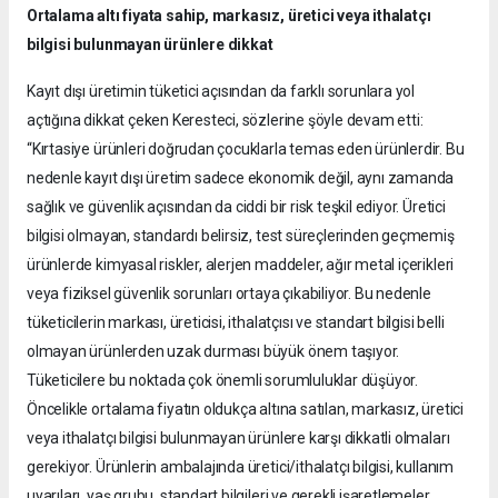
Ortalama altı fiyata sahip, markasız, üretici veya ithalatçı
bilgisi bulunmayan ürünlere dikkat
Kayıt dışı üretimin tüketici açısından da farklı sorunlara yol
açtığına dikkat çeken Keresteci, sözlerine şöyle devam etti:
“Kırtasiye ürünleri doğrudan çocuklarla temas eden ürünlerdir. Bu
nedenle kayıt dışı üretim sadece ekonomik değil, aynı zamanda
sağlık ve güvenlik açısından da ciddi bir risk teşkil ediyor. Üretici
bilgisi olmayan, standardı belirsiz, test süreçlerinden geçmemiş
ürünlerde kimyasal riskler, alerjen maddeler, ağır metal içerikleri
veya fiziksel güvenlik sorunları ortaya çıkabiliyor. Bu nedenle
tüketicilerin markası, üreticisi, ithalatçısı ve standart bilgisi belli
olmayan ürünlerden uzak durması büyük önem taşıyor.
Tüketicilere bu noktada çok önemli sorumluluklar düşüyor.
Öncelikle ortalama fiyatın oldukça altına satılan, markasız, üretici
veya ithalatçı bilgisi bulunmayan ürünlere karşı dikkatli olmaları
gerekiyor. Ürünlerin ambalajında üretici/ithalatçı bilgisi, kullanım
uyarıları, yaş grubu, standart bilgileri ve gerekli işaretlemeler