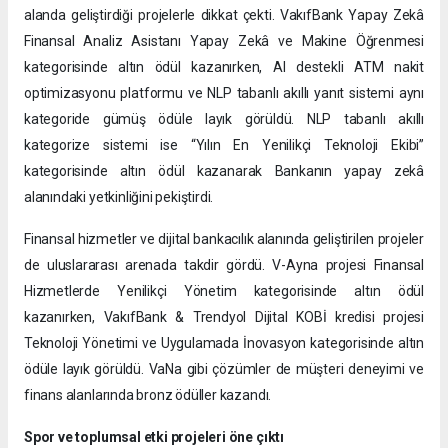
alanda geliştirdiği projelerle dikkat çekti. VakıfBank Yapay Zekâ
Finansal Analiz Asistanı Yapay Zekâ ve Makine Öğrenmesi
kategorisinde altın ödül kazanırken, AI destekli ATM nakit
optimizasyonu platformu ve NLP tabanlı akıllı yanıt sistemi aynı
kategoride gümüş ödüle layık görüldü. NLP tabanlı akıllı
kategorize sistemi ise “Yılın En Yenilikçi Teknoloji Ekibi”
kategorisinde altın ödül kazanarak Bankanın yapay zekâ
alanındaki yetkinliğini pekiştirdi.
Finansal hizmetler ve dijital bankacılık alanında geliştirilen projeler
de uluslararası arenada takdir gördü. V-Ayna projesi Finansal
Hizmetlerde Yenilikçi Yönetim kategorisinde altın ödül
kazanırken, VakıfBank & Trendyol Dijital KOBİ kredisi projesi
Teknoloji Yönetimi ve Uygulamada İnovasyon kategorisinde altın
ödüle layık görüldü. VaNa gibi çözümler de müşteri deneyimi ve
finans alanlarında bronz ödüller kazandı.
Spor ve toplumsal etki projeleri öne çıktı