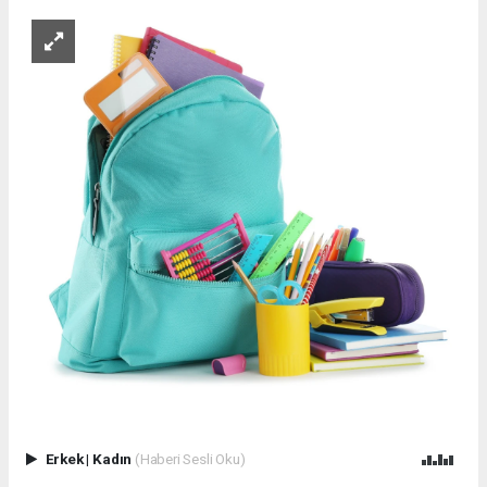
Erkek
|
Kadın
(Haberi Sesli Oku)