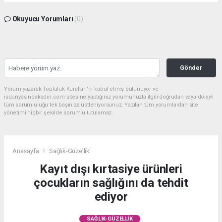
Okuyucu Yorumları
(0)
Gönder
Yorum yazarak Topluluk Kuralları’nı kabul etmiş bulunuyor ve
isdunyasindakadin.com sitesine yaptığınız yorumunuzla ilgili doğrudan veya dolaylı
tüm sorumluluğu tek başınıza üstleniyorsunuz. Yazılan tüm yorumlardan site
yönetimi hiçbir şekilde sorumlu tutulamaz.
Anasayfa
Sağlık-Güzellik
Kayıt dışı kırtasiye ürünleri
çocukların sağlığını da tehdit
ediyor
SAĞLIK-GÜZELLIK