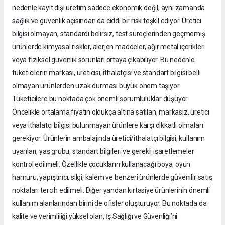
nedenle kayıt dışı üretim sadece ekonomik değil, aynı zamanda
sağlık ve güvenlik açısından da ciddi bir risk teşkil ediyor. Üretici
bilgisi olmayan, standardı belirsiz, test süreçlerinden geçmemiş
ürünlerde kimyasal riskler, alerjen maddeler, ağır metal içerikleri
veya fiziksel güvenlik sorunları ortaya çıkabiliyor. Bu nedenle
tüketicilerin markası, üreticisi, ithalatçısı ve standart bilgisi belli
olmayan ürünlerden uzak durması büyük önem taşıyor.
Tüketicilere bu noktada çok önemli sorumluluklar düşüyor.
Öncelikle ortalama fiyatın oldukça altına satılan, markasız, üretici
veya ithalatçı bilgisi bulunmayan ürünlere karşı dikkatli olmaları
gerekiyor. Ürünlerin ambalajında üretici/ithalatçı bilgisi, kullanım
uyarıları, yaş grubu, standart bilgileri ve gerekli işaretlemeler
kontrol edilmeli. Özellikle çocukların kullanacağı boya, oyun
hamuru, yapıştırıcı, silgi, kalem ve benzeri ürünlerde güvenilir satış
noktaları tercih edilmeli. Diğer yandan kırtasiye ürünlerinin önemli
kullanım alanlarından birini de ofisler oluşturuyor. Bu noktada da
kalite ve verimliliği yüksel olan, İş Sağlığı ve Güvenliği’ni