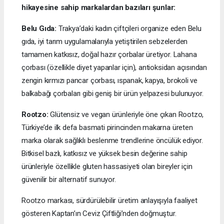
hikayesine sahip markalardan bazıları şunlar:
Belu Gıda:
Trakya’daki kadın çiftçileri organize eden Belu
gıda, iyi tarım uygulamalarıyla yetiştirilen sebzelerden
tamamen katkısız, doğal hazır çorbalar üretiyor. Lahana
çorbası (özellikle diyet yapanlar için), antioksidan açısından
zengin kırmızı pancar çorbası, ıspanak, kapya, brokoli ve
balkabağı çorbaları gibi geniş bir ürün yelpazesi bulunuyor.
Rootzo:
Glütensiz ve vegan ürünleriyle öne çıkan Rootzo,
Türkiye’de ilk defa basmati pirincinden makarna üreten
marka olarak sağlıklı beslenme trendlerine öncülük ediyor.
Bitkisel bazlı, katkısız ve yüksek besin değerine sahip
ürünleriyle özellikle gluten hassasiyeti olan bireyler için
güvenilir bir alternatif sunuyor.
Rootzo markası, sürdürülebilir üretim anlayışıyla faaliyet
gösteren Kaptan’ın Ceviz Çiftliği’nden doğmuştur.