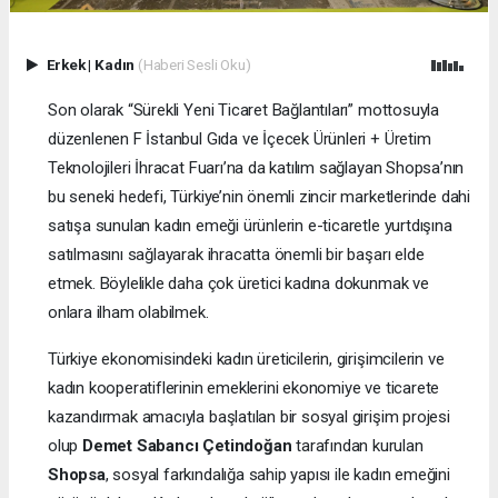
Erkek
|
Kadın
(Haberi Sesli Oku)
Son olarak “Sürekli Yeni Ticaret Bağlantıları” mottosuyla
düzenlenen F İstanbul Gıda ve İçecek Ürünleri + Üretim
Teknolojileri İhracat Fuarı’na da katılım sağlayan Shopsa’nın
bu seneki hedefi, Türkiye’nin önemli zincir marketlerinde dahi
satışa sunulan kadın emeği ürünlerin e-ticaretle yurtdışına
satılmasını sağlayarak ihracatta önemli bir başarı elde
etmek. Böylelikle daha çok üretici kadına dokunmak ve
onlara ilham olabilmek.
Türkiye ekonomisindeki kadın üreticilerin, girişimcilerin ve
kadın kooperatiflerinin emeklerini ekonomiye ve ticarete
kazandırmak amacıyla başlatılan bir sosyal girişim projesi
olup
Demet Sabancı Çetindoğan
tarafından kurulan
Shopsa
, sosyal farkındalığa sahip yapısı ile kadın emeğini