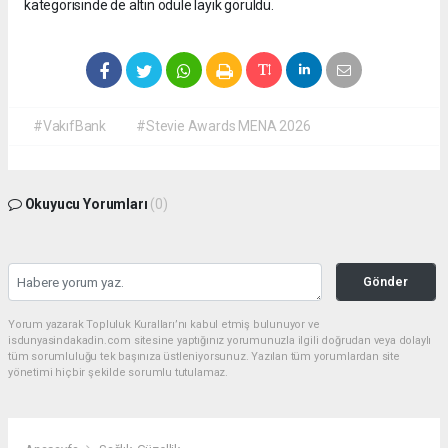
kategorisinde de altın ödüle layık görüldü.
#VakıfBank
#Stevie Awards MENA 2026
Okuyucu Yorumları
(0)
Gönder
Yorum yazarak Topluluk Kuralları’nı kabul etmiş bulunuyor ve
isdunyasindakadin.com sitesine yaptığınız yorumunuzla ilgili doğrudan veya dolaylı
tüm sorumluluğu tek başınıza üstleniyorsunuz. Yazılan tüm yorumlardan site
yönetimi hiçbir şekilde sorumlu tutulamaz.