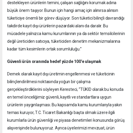
destekleyen ürünlerin temini, çalışan sağlığını korumak adına
büyük önem taşıyor. Bunun için hangi amaç için alınırsa alınsın
tüketiciye önemli bir görev düşüyor. Son tüketici bilinçli davrandığı
takdirde kayıt dışı ürünlerin pazardaki alanı da daralır. Bu
mücadele yalnızca kamu kurumlarının ya da sektör temsilcilerinin
değil üreticiden satıcıya, tüketiciden denetim mekanizmalarına
kadar tüm kesimlerin ortak sorumluluğu.”
Güvenli ürün oranında hedef yüzde 100’e ulaşmak
Dernek olarak kayıt dışı üretimin engellenmesi ve tüketicinin
bilinçlendirilmesi noktasında yoğun bir çalışma
gerçekleştirdiklerini söyleyen Keresteci, “TÜKİD olarak bu konuda
en temel önceliğimiz güvenli, kayıtlı ve standartlara uygun
ürünlerin yaygınlaşması. Bu kapsamda kamu kurumlarıyla yakın
temas kuruyor, T.C. Ticaret Bakanlığı başta olmak üzere ilgili
kurumlarla ürün güvenliği ve piyasa denetimleri konusunda görüş
alışverişinde bulunuyoruz. Ayrıca üyelerimizi mevzuat, ürün