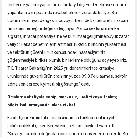
testlerine yatırım yapan firmalar; kayıt dışı ve denetimsiz üretim
yapanlarla aynı pazarda rekabet etmek zorunda kalıyor. Bu
durum hem fiyat dengesini bozuyor hem de kaliteli üretim yapan
firmaların emeğini değersizleştiriyor. Ayrıca sektörün marka
algısına, ihracat potansiyeline ve kurumsal gelişimine büyük zarar
veriyor. Fakat denetimlerin artması, tüketici bilincinin yükselmesi
ve sektörün güvenli ürün konusundaki hassasiyetinin
güçlenmesiyle birlikte olumlu bir ilerleme olduğunu söyleyebiliriz.
T.C. Ticaret Bakanlığı’nın 2025 yılı denetimlerinde kırtasiye
ürünlerinde güvenli ürün oranının yüzde 99,33’e ulaşması, sektör
adına son derece kıymetli bir gösterge.” dedi.
Ortalama altı fiyata sahip, markasız, üretici veya ithalatçı
bilgisi bulunmayan ürünlere dikkat
Kayıt dışı üretimin tüketici açısından da farklı sorunlara yol
açtığına dikkat çeken Keresteci, sözlerine şöyle devam etti:
“Kırtasiye ürünleri doğrudan çocuklarla temas eden ürünlerdir. Bu