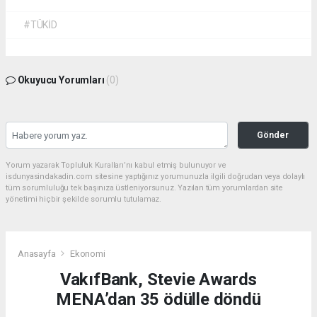
#TÜKİD
Okuyucu Yorumları
(0)
Gönder
Yorum yazarak Topluluk Kuralları’nı kabul etmiş bulunuyor ve
isdunyasindakadin.com sitesine yaptığınız yorumunuzla ilgili doğrudan veya dolaylı
tüm sorumluluğu tek başınıza üstleniyorsunuz. Yazılan tüm yorumlardan site
yönetimi hiçbir şekilde sorumlu tutulamaz.
Anasayfa
Ekonomi
VakıfBank, Stevie Awards
MENA’dan 35 ödülle döndü