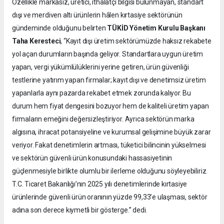
Özellikle markasız, üretici, ithalatçı bilgisi bulunmayan, standart
dışı ve merdiven altı ürünlerin hâlen kırtasiye sektörünün
gündeminde olduğunu belirten
TÜKİD Yönetim Kurulu Başkanı
Taha Keresteci
, “Kayıt dışı üretim sektörümüzde haksız rekabete
yol açan durumların başında geliyor. Standartlara uygun üretim
yapan, vergi yükümlülüklerini yerine getiren, ürün güvenliği
testlerine yatırım yapan firmalar; kayıt dışı ve denetimsiz üretim
yapanlarla aynı pazarda rekabet etmek zorunda kalıyor. Bu
durum hem fiyat dengesini bozuyor hem de kaliteli üretim yapan
firmaların emeğini değersizleştiriyor. Ayrıca sektörün marka
algısına, ihracat potansiyeline ve kurumsal gelişimine büyük zarar
veriyor. Fakat denetimlerin artması, tüketici bilincinin yükselmesi
ve sektörün güvenli ürün konusundaki hassasiyetinin
güçlenmesiyle birlikte olumlu bir ilerleme olduğunu söyleyebiliriz.
T.C. Ticaret Bakanlığı’nın 2025 yılı denetimlerinde kırtasiye
ürünlerinde güvenli ürün oranının yüzde 99,33’e ulaşması, sektör
adına son derece kıymetli bir gösterge.” dedi.