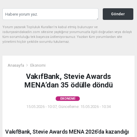
Gönder
Yorum yazarak Topluluk Kuralları’nı kabul etmiş bulunuyor ve
isdunyasindakadin.com sitesine yaptığınız yorumunuzla ilgili doğrudan veya dolaylı
tüm sorumluluğu tek başınıza üstleniyorsunuz. Yazılan tüm yorumlardan site
yönetimi hiçbir şekilde sorumlu tutulamaz.
Anasayfa
Ekonomi
VakıfBank, Stevie Awards
MENA’dan 35 ödülle döndü
EKONOMI
15.05.2026 - 10:07, Güncelleme: 15.05.2026 - 10:34
VakıfBank, Stevie Awards MENA 2026’da kazandığı