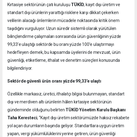
TÜKİD
Kırtasiye sektörünün çatı kuruluşu
, kayıt dışı üretim ve
standart dışı ürünlerin yarattığı risklere karşı dikkat çekerken
velilerin alacağı önlemlerin mücadele noktasında kritik önem
taşıdığını vurguluyor. Uzun süredir sistemli olarak yürütülen
bilinçlendirme çalışmaları sonrasında ürün güvenliğinin yüzde
99,33’e ulaştığı sektörde bu oranı yüzde 100’e ulaştırmayı
hedefleyen dernek, bu kapsamda üyelerini de mevzuat, ürün
güvenliği, etiketleme, ithalat ve denetim süreçleri konusunda
bilgilendiriyor.
Sektörde güvenli ürün oranı yüzde 99,33’e ulaştı
Özellikle markasız, üretici, ithalatçı bilgisi bulunmayan, standart
dışı ve merdiven altı ürünlerin hâlen kırtasiye sektörünün
gündeminde olduğunu belirten
TÜKİD Yönetim Kurulu Başkanı
Taha Keresteci
, “Kayıt dışı üretim sektörümüzde haksız rekabete
yol açan durumların başında geliyor. Standartlara uygun üretim
yapan, vergi yükümlülüklerini yerine getiren, ürün güvenliği