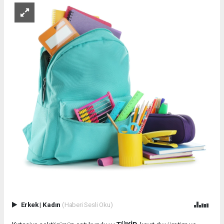
Erkek
|
Kadın
(Haberi Sesli Oku)