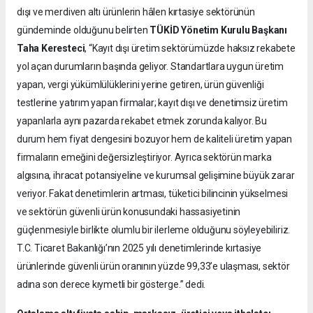
dışı ve merdiven altı ürünlerin hâlen kırtasiye sektörünün
gündeminde olduğunu belirten
TÜKİD Yönetim Kurulu Başkanı
Taha Keresteci
, “Kayıt dışı üretim sektörümüzde haksız rekabete
yol açan durumların başında geliyor. Standartlara uygun üretim
yapan, vergi yükümlülüklerini yerine getiren, ürün güvenliği
testlerine yatırım yapan firmalar; kayıt dışı ve denetimsiz üretim
yapanlarla aynı pazarda rekabet etmek zorunda kalıyor. Bu
durum hem fiyat dengesini bozuyor hem de kaliteli üretim yapan
firmaların emeğini değersizleştiriyor. Ayrıca sektörün marka
algısına, ihracat potansiyeline ve kurumsal gelişimine büyük zarar
veriyor. Fakat denetimlerin artması, tüketici bilincinin yükselmesi
ve sektörün güvenli ürün konusundaki hassasiyetinin
güçlenmesiyle birlikte olumlu bir ilerleme olduğunu söyleyebiliriz.
T.C. Ticaret Bakanlığı’nın 2025 yılı denetimlerinde kırtasiye
ürünlerinde güvenli ürün oranının yüzde 99,33’e ulaşması, sektör
adına son derece kıymetli bir gösterge.” dedi.