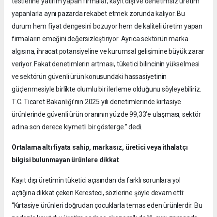
testlerine yatırım yapan firmalar; kayıt dışı ve denetimsiz üretim
yapanlarla aynı pazarda rekabet etmek zorunda kalıyor. Bu
durum hem fiyat dengesini bozuyor hem de kaliteli üretim yapan
firmaların emeğini değersizleştiriyor. Ayrıca sektörün marka
algısına, ihracat potansiyeline ve kurumsal gelişimine büyük zarar
veriyor. Fakat denetimlerin artması, tüketici bilincinin yükselmesi
ve sektörün güvenli ürün konusundaki hassasiyetinin
güçlenmesiyle birlikte olumlu bir ilerleme olduğunu söyleyebiliriz.
T.C. Ticaret Bakanlığı’nın 2025 yılı denetimlerinde kırtasiye
ürünlerinde güvenli ürün oranının yüzde 99,33’e ulaşması, sektör
adına son derece kıymetli bir gösterge.” dedi.
Ortalama altı fiyata sahip, markasız, üretici veya ithalatçı
bilgisi bulunmayan ürünlere dikkat
Kayıt dışı üretimin tüketici açısından da farklı sorunlara yol
açtığına dikkat çeken Keresteci, sözlerine şöyle devam etti:
“Kırtasiye ürünleri doğrudan çocuklarla temas eden ürünlerdir. Bu