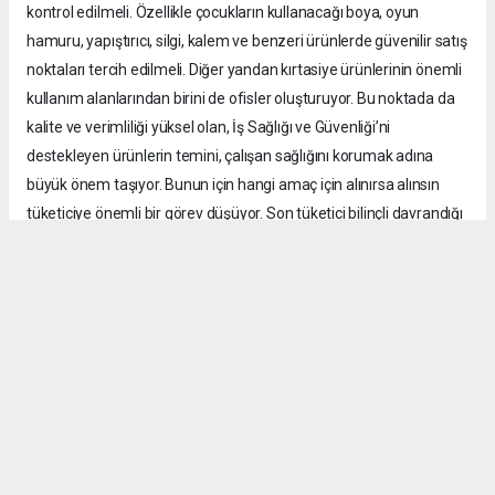
kontrol edilmeli. Özellikle çocukların kullanacağı boya, oyun
hamuru, yapıştırıcı, silgi, kalem ve benzeri ürünlerde güvenilir satış
noktaları tercih edilmeli. Diğer yandan kırtasiye ürünlerinin önemli
kullanım alanlarından birini de ofisler oluşturuyor. Bu noktada da
kalite ve verimliliği yüksel olan, İş Sağlığı ve Güvenliği’ni
destekleyen ürünlerin temini, çalışan sağlığını korumak adına
büyük önem taşıyor. Bunun için hangi amaç için alınırsa alınsın
tüketiciye önemli bir görev düşüyor. Son tüketici bilinçli davrandığı
takdirde kayıt dışı ürünlerin pazardaki alanı da daralır. Bu
mücadele yalnızca kamu kurumlarının ya da sektör temsilcilerinin
değil üreticiden satıcıya, tüketiciden denetim mekanizmalarına
kadar tüm kesimlerin ortak sorumluluğu.”
Güvenli ürün oranında hedef yüzde 100’e ulaşmak
Dernek olarak kayıt dışı üretimin engellenmesi ve tüketicinin
bilinçlendirilmesi noktasında yoğun bir çalışma
gerçekleştirdiklerini söyleyen Keresteci, “TÜKİD olarak bu konuda