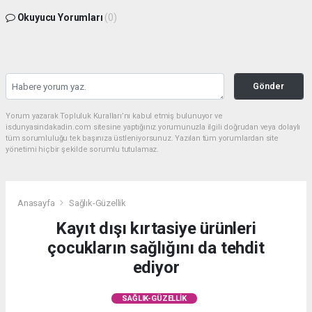
Okuyucu Yorumları
(0)
Gönder
Yorum yazarak Topluluk Kuralları’nı kabul etmiş bulunuyor ve
isdunyasindakadin.com sitesine yaptığınız yorumunuzla ilgili doğrudan veya dolaylı
tüm sorumluluğu tek başınıza üstleniyorsunuz. Yazılan tüm yorumlardan site
yönetimi hiçbir şekilde sorumlu tutulamaz.
Anasayfa
Sağlık-Güzellik
Kayıt dışı kırtasiye ürünleri
çocukların sağlığını da tehdit
ediyor
SAĞLIK-GÜZELLIK