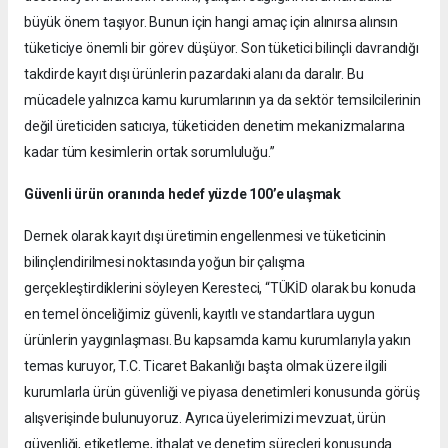
büyük önem taşıyor. Bunun için hangi amaç için alınırsa alınsın
tüketiciye önemli bir görev düşüyor. Son tüketici bilinçli davrandığı
takdirde kayıt dışı ürünlerin pazardaki alanı da daralır. Bu
mücadele yalnızca kamu kurumlarının ya da sektör temsilcilerinin
değil üreticiden satıcıya, tüketiciden denetim mekanizmalarına
kadar tüm kesimlerin ortak sorumluluğu.”
Güvenli ürün oranında hedef yüzde 100’e ulaşmak
Dernek olarak kayıt dışı üretimin engellenmesi ve tüketicinin
bilinçlendirilmesi noktasında yoğun bir çalışma
gerçekleştirdiklerini söyleyen Keresteci, “TÜKİD olarak bu konuda
en temel önceliğimiz güvenli, kayıtlı ve standartlara uygun
ürünlerin yaygınlaşması. Bu kapsamda kamu kurumlarıyla yakın
temas kuruyor, T.C. Ticaret Bakanlığı başta olmak üzere ilgili
kurumlarla ürün güvenliği ve piyasa denetimleri konusunda görüş
alışverişinde bulunuyoruz. Ayrıca üyelerimizi mevzuat, ürün
güvenliği, etiketleme, ithalat ve denetim süreçleri konusunda