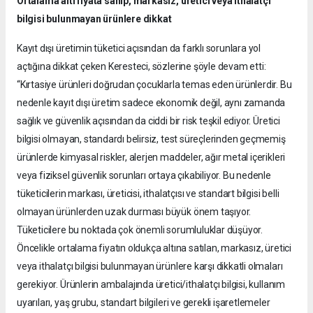
Ortalama altı fiyata sahip, markasız, üretici veya ithalatçı
bilgisi bulunmayan ürünlere dikkat
Kayıt dışı üretimin tüketici açısından da farklı sorunlara yol
açtığına dikkat çeken Keresteci, sözlerine şöyle devam etti:
“Kırtasiye ürünleri doğrudan çocuklarla temas eden ürünlerdir. Bu
nedenle kayıt dışı üretim sadece ekonomik değil, aynı zamanda
sağlık ve güvenlik açısından da ciddi bir risk teşkil ediyor. Üretici
bilgisi olmayan, standardı belirsiz, test süreçlerinden geçmemiş
ürünlerde kimyasal riskler, alerjen maddeler, ağır metal içerikleri
veya fiziksel güvenlik sorunları ortaya çıkabiliyor. Bu nedenle
tüketicilerin markası, üreticisi, ithalatçısı ve standart bilgisi belli
olmayan ürünlerden uzak durması büyük önem taşıyor.
Tüketicilere bu noktada çok önemli sorumluluklar düşüyor.
Öncelikle ortalama fiyatın oldukça altına satılan, markasız, üretici
veya ithalatçı bilgisi bulunmayan ürünlere karşı dikkatli olmaları
gerekiyor. Ürünlerin ambalajında üretici/ithalatçı bilgisi, kullanım
uyarıları, yaş grubu, standart bilgileri ve gerekli işaretlemeler