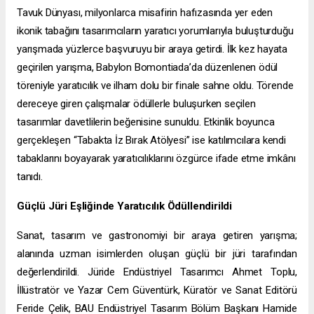
Tavuk Dünyası, milyonlarca misafirin hafızasında yer eden
ikonik tabağını tasarımcıların yaratıcı yorumlarıyla buluşturduğu
yarışmada yüzlerce başvuruyu bir araya getirdi. İlk kez hayata
geçirilen yarışma, Babylon Bomontiada’da düzenlenen ödül
töreniyle yaratıcılık ve ilham dolu bir finale sahne oldu. Törende
dereceye giren çalışmalar ödüllerle buluşurken seçilen
tasarımlar davetlilerin beğenisine sunuldu. Etkinlik boyunca
gerçekleşen “Tabakta İz Bırak Atölyesi” ise katılımcılara kendi
tabaklarını boyayarak yaratıcılıklarını özgürce ifade etme imkânı
tanıdı.
Güçlü Jüri Eşliğinde Yaratıcılık Ödüllendirildi
Sanat, tasarım ve gastronomiyi bir araya getiren yarışma;
alanında uzman isimlerden oluşan güçlü bir jüri tarafından
değerlendirildi. Jüride Endüstriyel Tasarımcı Ahmet Toplu,
İllüstratör ve Yazar Cem Güventürk, Küratör ve Sanat Editörü
Feride Çelik, BAU Endüstriyel Tasarım Bölüm Başkanı Hamide