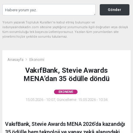
Gönder
Yorum yazarak Topluluk Kuralları’nı kabul etmiş bulunuyor ve
isdunyasindakadin.com sitesine yaptığınız yorumunuzla ilgili doğrudan veya dolaylı
tüm sorumluluğu tek başınıza üstleniyorsunuz. Yazılan tüm yorumlardan site
yönetimi hiçbir şekilde sorumlu tutulamaz.
Anasayfa
Ekonomi
VakıfBank, Stevie Awards
MENA’dan 35 ödülle döndü
EKONOMI
15.05.2026 - 10:07, Güncelleme: 15.05.2026 - 10:34
VakıfBank, Stevie Awards MENA 2026’da kazandığı
35 ödülle hem teknoloji ve yapay zekâ alanındaki