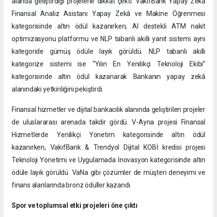
alanda geliştirdiği projelerle dikkat çekti. VakıfBank Yapay Zekâ
Finansal Analiz Asistanı Yapay Zekâ ve Makine Öğrenmesi
kategorisinde altın ödül kazanırken, AI destekli ATM nakit
optimizasyonu platformu ve NLP tabanlı akıllı yanıt sistemi aynı
kategoride gümüş ödüle layık görüldü. NLP tabanlı akıllı
kategorize sistemi ise “Yılın En Yenilikçi Teknoloji Ekibi”
kategorisinde altın ödül kazanarak Bankanın yapay zekâ
alanındaki yetkinliğini pekiştirdi.
Finansal hizmetler ve dijital bankacılık alanında geliştirilen projeler
de uluslararası arenada takdir gördü. V-Ayna projesi Finansal
Hizmetlerde Yenilikçi Yönetim kategorisinde altın ödül
kazanırken, VakıfBank & Trendyol Dijital KOBİ kredisi projesi
Teknoloji Yönetimi ve Uygulamada İnovasyon kategorisinde altın
ödüle layık görüldü. VaNa gibi çözümler de müşteri deneyimi ve
finans alanlarında bronz ödüller kazandı.
Spor ve toplumsal etki projeleri öne çıktı