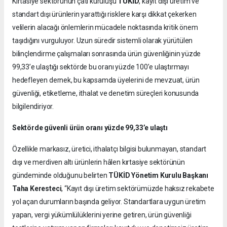
TÜKİD
Kırtasiye sektörünün çatı kuruluşu
, kayıt dışı üretim ve
standart dışı ürünlerin yarattığı risklere karşı dikkat çekerken
velilerin alacağı önlemlerin mücadele noktasında kritik önem
taşıdığını vurguluyor. Uzun süredir sistemli olarak yürütülen
bilinçlendirme çalışmaları sonrasında ürün güvenliğinin yüzde
99,33’e ulaştığı sektörde bu oranı yüzde 100’e ulaştırmayı
hedefleyen dernek, bu kapsamda üyelerini de mevzuat, ürün
güvenliği, etiketleme, ithalat ve denetim süreçleri konusunda
bilgilendiriyor.
Sektörde güvenli ürün oranı yüzde 99,33’e ulaştı
Özellikle markasız, üretici, ithalatçı bilgisi bulunmayan, standart
dışı ve merdiven altı ürünlerin hâlen kırtasiye sektörünün
gündeminde olduğunu belirten
TÜKİD Yönetim Kurulu Başkanı
Taha Keresteci
, “Kayıt dışı üretim sektörümüzde haksız rekabete
yol açan durumların başında geliyor. Standartlara uygun üretim
yapan, vergi yükümlülüklerini yerine getiren, ürün güvenliği