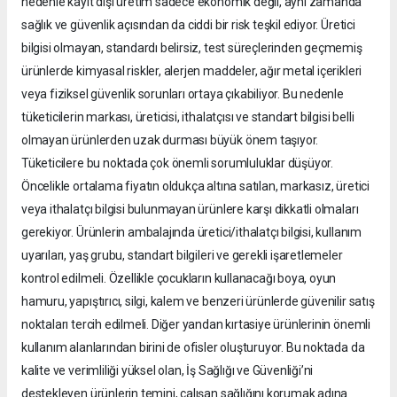
nedenle kayıt dışı üretim sadece ekonomik değil, aynı zamanda
sağlık ve güvenlik açısından da ciddi bir risk teşkil ediyor. Üretici
bilgisi olmayan, standardı belirsiz, test süreçlerinden geçmemiş
ürünlerde kimyasal riskler, alerjen maddeler, ağır metal içerikleri
veya fiziksel güvenlik sorunları ortaya çıkabiliyor. Bu nedenle
tüketicilerin markası, üreticisi, ithalatçısı ve standart bilgisi belli
olmayan ürünlerden uzak durması büyük önem taşıyor.
Tüketicilere bu noktada çok önemli sorumluluklar düşüyor.
Öncelikle ortalama fiyatın oldukça altına satılan, markasız, üretici
veya ithalatçı bilgisi bulunmayan ürünlere karşı dikkatli olmaları
gerekiyor. Ürünlerin ambalajında üretici/ithalatçı bilgisi, kullanım
uyarıları, yaş grubu, standart bilgileri ve gerekli işaretlemeler
kontrol edilmeli. Özellikle çocukların kullanacağı boya, oyun
hamuru, yapıştırıcı, silgi, kalem ve benzeri ürünlerde güvenilir satış
noktaları tercih edilmeli. Diğer yandan kırtasiye ürünlerinin önemli
kullanım alanlarından birini de ofisler oluşturuyor. Bu noktada da
kalite ve verimliliği yüksel olan, İş Sağlığı ve Güvenliği’ni
destekleyen ürünlerin temini, çalışan sağlığını korumak adına