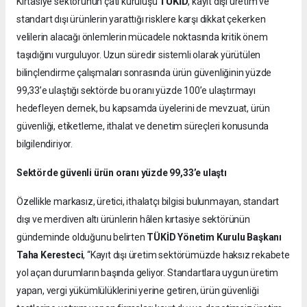
TÜKİD
Kırtasiye sektörünün çatı kuruluşu
, kayıt dışı üretim ve
standart dışı ürünlerin yarattığı risklere karşı dikkat çekerken
velilerin alacağı önlemlerin mücadele noktasında kritik önem
taşıdığını vurguluyor. Uzun süredir sistemli olarak yürütülen
bilinçlendirme çalışmaları sonrasında ürün güvenliğinin yüzde
99,33’e ulaştığı sektörde bu oranı yüzde 100’e ulaştırmayı
hedefleyen dernek, bu kapsamda üyelerini de mevzuat, ürün
güvenliği, etiketleme, ithalat ve denetim süreçleri konusunda
bilgilendiriyor.
Sektörde güvenli ürün oranı yüzde 99,33’e ulaştı
Özellikle markasız, üretici, ithalatçı bilgisi bulunmayan, standart
dışı ve merdiven altı ürünlerin hâlen kırtasiye sektörünün
gündeminde olduğunu belirten
TÜKİD Yönetim Kurulu Başkanı
Taha Keresteci
, “Kayıt dışı üretim sektörümüzde haksız rekabete
yol açan durumların başında geliyor. Standartlara uygun üretim
yapan, vergi yükümlülüklerini yerine getiren, ürün güvenliği