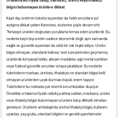
Ortalama altı fiyata sahip, markasız, üretici veya ithalatçı
bilgisi bulunmayan ürünlere dikkat
Kayıt dışı üretimin tüketici açısından da farklı sorunlara yol
açtığına dikkat çeken Keresteci, sözlerine şöyle devam etti:
“Kırtasiye ürünleri doğrudan çocuklarla temas eden ürünlerdir. Bu
nedenle kayıt dışı üretim sadece ekonomik değil, aynı zamanda
sağlık ve güvenlik açısından da ciddi bir risk teşkil ediyor. Üretici
bilgisi olmayan, standardı belirsiz, test süreçlerinden geçmemiş
ürünlerde kimyasal riskler, alerjen maddeler, ağır metal içerikleri
veya fiziksel güvenlik sorunları ortaya çıkabiliyor. Bu nedenle
tüketicilerin markası, üreticisi, ithalatçısı ve standart bilgisi belli
olmayan ürünlerden uzak durması büyük önem taşıyor.
Tüketicilere bu noktada çok önemli sorumluluklar düşüyor.
Öncelikle ortalama fiyatın oldukça altına satılan, markasız, üretici
veya ithalatçı bilgisi bulunmayan ürünlere karşı dikkatli olmaları
gerekiyor. Ürünlerin ambalajında üretici/ithalatçı bilgisi, kullanım
uyarıları, yaş grubu, standart bilgileri ve gerekli işaretlemeler