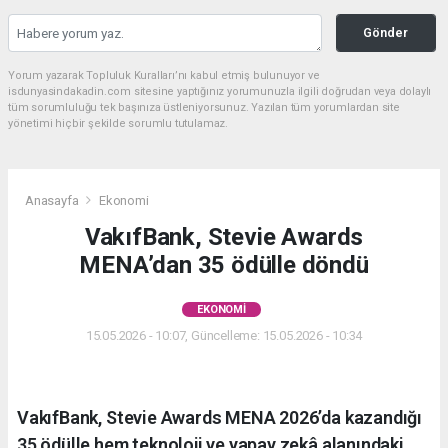
Gönder
Yorum yazarak Topluluk Kuralları’nı kabul etmiş bulunuyor ve
isdunyasindakadin.com sitesine yaptığınız yorumunuzla ilgili doğrudan veya dolaylı
tüm sorumluluğu tek başınıza üstleniyorsunuz. Yazılan tüm yorumlardan site
yönetimi hiçbir şekilde sorumlu tutulamaz.
Anasayfa
Ekonomi
VakıfBank, Stevie Awards
MENA’dan 35 ödülle döndü
EKONOMI
15.05.2026 - 10:07, Güncelleme: 15.05.2026 - 10:34
VakıfBank, Stevie Awards MENA 2026’da kazandığı
35 ödülle hem teknoloji ve yapay zekâ alanındaki