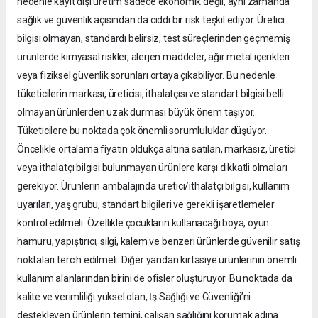
nedenle kayıt dışı üretim sadece ekonomik değil, aynı zamanda
sağlık ve güvenlik açısından da ciddi bir risk teşkil ediyor. Üretici
bilgisi olmayan, standardı belirsiz, test süreçlerinden geçmemiş
ürünlerde kimyasal riskler, alerjen maddeler, ağır metal içerikleri
veya fiziksel güvenlik sorunları ortaya çıkabiliyor. Bu nedenle
tüketicilerin markası, üreticisi, ithalatçısı ve standart bilgisi belli
olmayan ürünlerden uzak durması büyük önem taşıyor.
Tüketicilere bu noktada çok önemli sorumluluklar düşüyor.
Öncelikle ortalama fiyatın oldukça altına satılan, markasız, üretici
veya ithalatçı bilgisi bulunmayan ürünlere karşı dikkatli olmaları
gerekiyor. Ürünlerin ambalajında üretici/ithalatçı bilgisi, kullanım
uyarıları, yaş grubu, standart bilgileri ve gerekli işaretlemeler
kontrol edilmeli. Özellikle çocukların kullanacağı boya, oyun
hamuru, yapıştırıcı, silgi, kalem ve benzeri ürünlerde güvenilir satış
noktaları tercih edilmeli. Diğer yandan kırtasiye ürünlerinin önemli
kullanım alanlarından birini de ofisler oluşturuyor. Bu noktada da
kalite ve verimliliği yüksel olan, İş Sağlığı ve Güvenliği’ni
destekleyen ürünlerin temini, çalışan sağlığını korumak adına