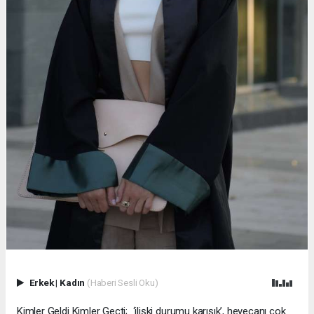
Erkek
|
Kadın
(Haberi Sesli Oku)
Kimler Geldi Kimler Geçti; ‘ilişki durumu karışık’, heyecanı çok