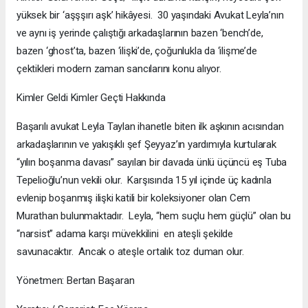
yüksek bir ‘aşşşırı aşk’ hikâyesi. 30 yaşındaki Avukat Leyla’nın
ve aynı iş yerinde çalıştığı arkadaşlarının bazen ‘bench’de,
bazen ‘ghost’ta, bazen ‘ilişki’de, çoğunlukla da ‘ilişme’de
çektikleri modern zaman sancılarını konu alıyor.
Kimler Geldi Kimler Geçti Hakkında
Başarılı avukat Leyla Taylan ihanetle biten ilk aşkının acısından
arkadaşlarının ve yakışıklı şef Şeyyaz’ın yardımıyla kurtularak
“yılın boşanma davası” sayılan bir davada ünlü üçüncü eş Tuba
Tepelioğlu’nun vekili olur. Karşısında 15 yıl içinde üç kadınla
evlenip boşanmış ilişki katili bir koleksiyoner olan Cem
Murathan bulunmaktadır. Leyla, “hem suçlu hem güçlü” olan bu
“narsist” adama karşı müvekkilini en ateşli şekilde
savunacaktır. Ancak o ateşle ortalık toz duman olur.
Yönetmen: Bertan Başaran