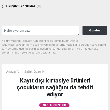
Okuyucu Yorumları
(0)
Gönder
Yorum yazarak Topluluk Kuralları’nı kabul etmiş bulunuyor ve
isdunyasindakadin.com sitesine yaptığınız yorumunuzla ilgili doğrudan veya dolaylı
tüm sorumluluğu tek başınıza üstleniyorsunuz. Yazılan tüm yorumlardan site
yönetimi hiçbir şekilde sorumlu tutulamaz.
Anasayfa
Sağlık-Güzellik
Kayıt dışı kırtasiye ürünleri
çocukların sağlığını da tehdit
ediyor
SAĞLIK-GÜZELLIK