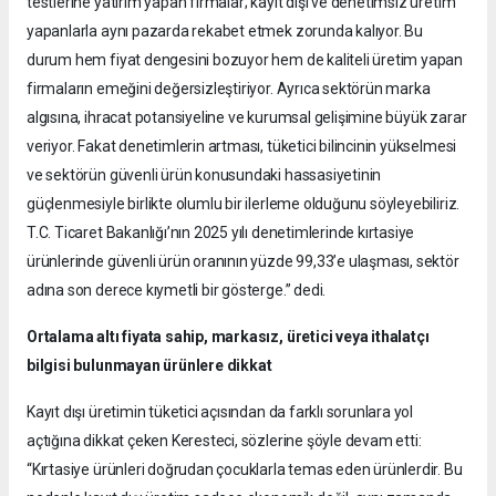
testlerine yatırım yapan firmalar; kayıt dışı ve denetimsiz üretim
yapanlarla aynı pazarda rekabet etmek zorunda kalıyor. Bu
durum hem fiyat dengesini bozuyor hem de kaliteli üretim yapan
firmaların emeğini değersizleştiriyor. Ayrıca sektörün marka
algısına, ihracat potansiyeline ve kurumsal gelişimine büyük zarar
veriyor. Fakat denetimlerin artması, tüketici bilincinin yükselmesi
ve sektörün güvenli ürün konusundaki hassasiyetinin
güçlenmesiyle birlikte olumlu bir ilerleme olduğunu söyleyebiliriz.
T.C. Ticaret Bakanlığı’nın 2025 yılı denetimlerinde kırtasiye
ürünlerinde güvenli ürün oranının yüzde 99,33’e ulaşması, sektör
adına son derece kıymetli bir gösterge.” dedi.
Ortalama altı fiyata sahip, markasız, üretici veya ithalatçı
bilgisi bulunmayan ürünlere dikkat
Kayıt dışı üretimin tüketici açısından da farklı sorunlara yol
açtığına dikkat çeken Keresteci, sözlerine şöyle devam etti:
“Kırtasiye ürünleri doğrudan çocuklarla temas eden ürünlerdir. Bu