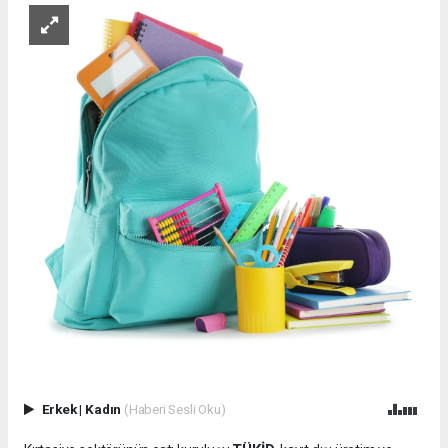
Erkek
|
Kadın
(Haberi Sesli Oku)