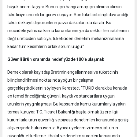
büyük önem taşıyor. Bunun için hangi amaç için alınırsa alınsın
tüketiciye önemli bir görev düşüyor. Son tüketici bilinçli davrandığı
takdirde kayıt dışı ürünlerin pazardaki alanı da daralır. Bu
mücadele yalnızca kamu kurumlarının ya da sektör temsilcilerinin
değil üreticiden satıcıya, tüketiciden denetim mekanizmalarına
kadar tüm kesimlerin ortak sorumluluğu.”
Güvenli ürün oranında hedef yüzde 100’e ulaşmak
Dernek olarak kayıt dışı üretimin engellenmesi ve tüketicinin
bilinçlendirilmesi noktasında yoğun bir çalışma
gerçekleştirdiklerini söyleyen Keresteci, “TÜKİD olarak bu konuda
en temel önceliğimiz güvenli, kayıtlı ve standartlara uygun
ürünlerin yaygınlaşması. Bu kapsamda kamu kurumlarıyla yakın
temas kuruyor, T.C. Ticaret Bakanlığı başta olmak üzere ilgili
kurumlarla ürün güvenliği ve piyasa denetimleri konusunda görüş
alışverişinde bulunuyoruz. Ayrıca üyelerimizi mevzuat, ürün
güvenliği, etiketleme, ithalat ve denetim süreçleri konusunda