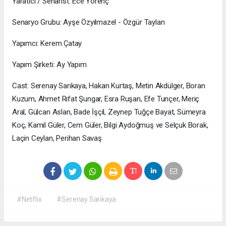
Yaratıcı / Senarist: Ece Yörenç
Senaryo Grubu: Ayşe Özyılmazel - Özgür Taylan
Yapımcı: Kerem Çatay
Yapım Şirketi: Ay Yapım
Cast: Serenay Sarıkaya, Hakan Kurtaş, Metin Akdülger, Boran
Kuzum, Ahmet Rıfat Şungar, Esra Ruşan, Efe Tunçer, Meriç
Aral, Gülcan Aslan, Bade İşçil, Zeynep Tuğçe Bayat, Sümeyra
Koç, Kamil Güler, Cem Güler, Bilgi Aydoğmuş ve Selçuk Borak,
Laçin Ceylan, Perihan Savaş
#Netflix
#Serenay Sarıkaya