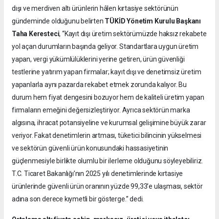
dışı ve merdiven altı ürünlerin hâlen kırtasiye sektörünün
gündeminde olduğunu belirten
TÜKİD Yönetim Kurulu Başkanı
Taha Keresteci
, “Kayıt dışı üretim sektörümüzde haksız rekabete
yol açan durumların başında geliyor. Standartlara uygun üretim
yapan, vergi yükümlülüklerini yerine getiren, ürün güvenliği
testlerine yatırım yapan firmalar; kayıt dışı ve denetimsiz üretim
yapanlarla aynı pazarda rekabet etmek zorunda kalıyor. Bu
durum hem fiyat dengesini bozuyor hem de kaliteli üretim yapan
firmaların emeğini değersizleştiriyor. Ayrıca sektörün marka
algısına, ihracat potansiyeline ve kurumsal gelişimine büyük zarar
veriyor. Fakat denetimlerin artması, tüketici bilincinin yükselmesi
ve sektörün güvenli ürün konusundaki hassasiyetinin
güçlenmesiyle birlikte olumlu bir ilerleme olduğunu söyleyebiliriz.
T.C. Ticaret Bakanlığı’nın 2025 yılı denetimlerinde kırtasiye
ürünlerinde güvenli ürün oranının yüzde 99,33’e ulaşması, sektör
adına son derece kıymetli bir gösterge.” dedi.