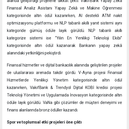
alanda geliştirdiği projelerle dikkat çekti. VakıfBank Yapay Zekâ
Finansal Analiz Asistanı Yapay Zekâ ve Makine Öğrenmesi
kategorisinde altın ödül kazanırken, AI destekli ATM nakit
optimizasyonu platformu ve NLP tabanlı akıllı yanıt sistemi aynı
kategoride gümüş ödüle layık görüldü. NLP tabanlı akıllı
kategorize sistemi ise “Yılın En Yenilikçi Teknoloji Ekibi”
kategorisinde altın ödül kazanarak Bankanın yapay zekâ
alanındaki yetkinliğini pekiştirdi.
Finansal hizmetler ve dijital bankacılık alanında geliştirilen projeler
de uluslararası arenada takdir gördü. V-Ayna projesi Finansal
Hizmetlerde Yenilikçi Yönetim kategorisinde altın ödül
kazanırken, VakıfBank & Trendyol Dijital KOBİ kredisi projesi
Teknoloji Yönetimi ve Uygulamada İnovasyon kategorisinde altın
ödüle layık görüldü. VaNa gibi çözümler de müşteri deneyimi ve
finans alanlarında bronz ödüller kazandı.
Spor ve toplumsal etki projeleri öne çıktı