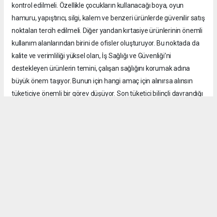
kontrol edilmeli. Özellikle çocukların kullanacağı boya, oyun
hamuru, yapıştırıcı, silgi, kalem ve benzeri ürünlerde güvenilir satış
noktaları tercih edilmeli. Diğer yandan kırtasiye ürünlerinin önemli
kullanım alanlarından birini de ofisler oluşturuyor. Bu noktada da
kalite ve verimliliği yüksel olan, İş Sağlığı ve Güvenliği’ni
destekleyen ürünlerin temini, çalışan sağlığını korumak adına
büyük önem taşıyor. Bunun için hangi amaç için alınırsa alınsın
tüketiciye önemli bir görev düşüyor. Son tüketici bilinçli davrandığı
takdirde kayıt dışı ürünlerin pazardaki alanı da daralır. Bu
mücadele yalnızca kamu kurumlarının ya da sektör temsilcilerinin
değil üreticiden satıcıya, tüketiciden denetim mekanizmalarına
kadar tüm kesimlerin ortak sorumluluğu.”
Güvenli ürün oranında hedef yüzde 100’e ulaşmak
Dernek olarak kayıt dışı üretimin engellenmesi ve tüketicinin
bilinçlendirilmesi noktasında yoğun bir çalışma
gerçekleştirdiklerini söyleyen Keresteci, “TÜKİD olarak bu konuda