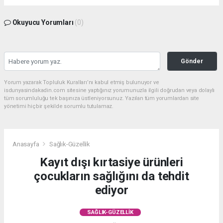
Okuyucu Yorumları
(0)
Gönder
Yorum yazarak Topluluk Kuralları’nı kabul etmiş bulunuyor ve
isdunyasindakadin.com sitesine yaptığınız yorumunuzla ilgili doğrudan veya dolaylı
tüm sorumluluğu tek başınıza üstleniyorsunuz. Yazılan tüm yorumlardan site
yönetimi hiçbir şekilde sorumlu tutulamaz.
Anasayfa
Sağlık-Güzellik
Kayıt dışı kırtasiye ürünleri
çocukların sağlığını da tehdit
ediyor
SAĞLIK-GÜZELLIK