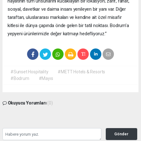
hayatının tüm unsurlarını kucaklayan bir lokasyon; zarif, rahat,
sosyal, davetkar ve daima insanı yenileyen bir yanı var. Diğer
taraftan, uluslararası markaları ve kendine ait özel misafir
kitlesi ile dünya çapında önde gelen bir tatil noktası. Bodrum’a
yepyeni ürünlerimizle değer katmayı hedefliyoruz.”
#Sunset Hospitality
#METT Hotels & Resorts
#Bodrum
#Mayıs
Okuyucu Yorumları
(0)
Gönder