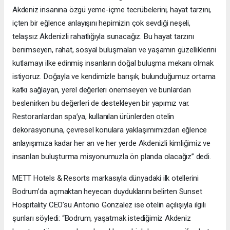
Akdeniz insanına özgü yeme-içme tecrübelerini, hayat tarzını,
içten bir eğlence anlayışını hepimizin çok sevdiği neşeli,
telaşsız Akdenizli rahatlığıyla sunacağız. Bu hayat tarzını
benimseyen, rahat, sosyal buluşmaları ve yaşamın güzelliklerini
kutlamayı ilke edinmiş insanların doğal buluşma mekanı olmak
istiyoruz. Doğayla ve kendimizle barışık, bulunduğumuz ortama
katkı sağlayan, yerel değerleri önemseyen ve bunlardan
beslenirken bu değerleri de destekleyen bir yapımız var.
Restoranlardan spa’ya, kullanılan ürünlerden otelin
dekorasyonuna, çevresel konulara yaklaşımımızdan eğlence
anlayışımıza kadar her an ve her yerde Akdenizli kimliğimiz ve
insanları buluşturma misyonumuzla ön planda olacağız” dedi.
METT Hotels & Resorts markasıyla dünyadaki ilk otellerini
Bodrum’da açmaktan heyecan duyduklarını belirten Sunset
Hospitality CEO’su Antonio Gonzalez ise otelin açılışıyla ilgili
şunları söyledi: “Bodrum, yaşatmak istediğimiz Akdeniz