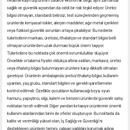
nedenle kayıt dışı üretim sadece ekonomik değil, aynı zamanda
sağlık ve güvenlik açısından da ciddi bir risk teşkil ediyor. Üretici
bilgisi olmayan, standardı belirsiz, test süreçlerinden geçmemiş
ürünlerde kimyasal riskler, alerjen maddeler, ağır metal içerikleri
veya fiziksel güvenlik sorunları ortaya çıkabiliyor. Bu nedenle
tüketicilerin markası, üreticisi, ithalatçısı ve standart bilgisi belli
olmayan ürünlerden uzak durması büyük önem taşıyor.
Tüketicilere bu noktada çok önemli sorumluluklar düşüyor.
Öncelikle ortalama fiyatın oldukça altına satılan, markasız, üretici
veya ithalatçı bilgisi bulunmayan ürünlere karşı dikkatli olmaları
gerekiyor. Ürünlerin ambalajında üretici/ithalatçı bilgisi, kullanım
uyarıları, yaş grubu, standart bilgileri ve gerekli işaretlemeler
kontrol edilmeli. Özellikle çocukların kullanacağı boya, oyun
hamuru, yapıştırıcı, silgi, kalem ve benzeri ürünlerde güvenilir satış
noktaları tercih edilmeli. Diğer yandan kırtasiye ürünlerinin önemli
kullanım alanlarından birini de ofisler oluşturuyor. Bu noktada da
kalite ve verimliliği yüksel olan, İş Sağlığı ve Güvenliği’ni
destekleyen ürünlerin temini, çalışan sağlığını korumak adına