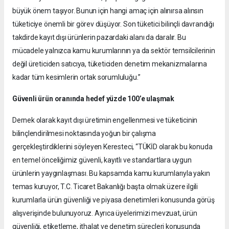
büyük önem taşıyor. Bunun için hangi amaç için alınırsa alınsın
tüketiciye önemli bir görev düşüyor. Son tüketici bilinçli davrandığı
takdirde kayıt dışı ürünlerin pazardaki alanı da daralır. Bu
mücadele yalnızca kamu kurumlarının ya da sektör temsilcilerinin
değil üreticiden satıcıya, tüketiciden denetim mekanizmalarına
kadar tüm kesimlerin ortak sorumluluğu.”
Güvenli ürün oranında hedef yüzde 100’e ulaşmak
Dernek olarak kayıt dışı üretimin engellenmesi ve tüketicinin
bilinçlendirilmesi noktasında yoğun bir çalışma
gerçekleştirdiklerini söyleyen Keresteci, “TÜKİD olarak bu konuda
en temel önceliğimiz güvenli, kayıtlı ve standartlara uygun
ürünlerin yaygınlaşması. Bu kapsamda kamu kurumlarıyla yakın
temas kuruyor, T.C. Ticaret Bakanlığı başta olmak üzere ilgili
kurumlarla ürün güvenliği ve piyasa denetimleri konusunda görüş
alışverişinde bulunuyoruz. Ayrıca üyelerimizi mevzuat, ürün
güvenliği, etiketleme, ithalat ve denetim süreçleri konusunda