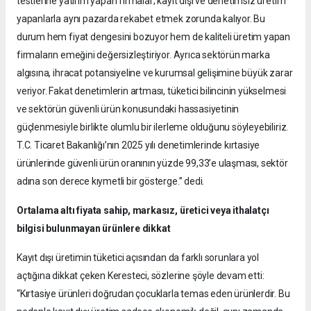
testlerine yatırım yapan firmalar; kayıt dışı ve denetimsiz üretim
yapanlarla aynı pazarda rekabet etmek zorunda kalıyor. Bu
durum hem fiyat dengesini bozuyor hem de kaliteli üretim yapan
firmaların emeğini değersizleştiriyor. Ayrıca sektörün marka
algısına, ihracat potansiyeline ve kurumsal gelişimine büyük zarar
veriyor. Fakat denetimlerin artması, tüketici bilincinin yükselmesi
ve sektörün güvenli ürün konusundaki hassasiyetinin
güçlenmesiyle birlikte olumlu bir ilerleme olduğunu söyleyebiliriz.
T.C. Ticaret Bakanlığı’nın 2025 yılı denetimlerinde kırtasiye
ürünlerinde güvenli ürün oranının yüzde 99,33’e ulaşması, sektör
adına son derece kıymetli bir gösterge.” dedi.
Ortalama altı fiyata sahip, markasız, üretici veya ithalatçı
bilgisi bulunmayan ürünlere dikkat
Kayıt dışı üretimin tüketici açısından da farklı sorunlara yol
açtığına dikkat çeken Keresteci, sözlerine şöyle devam etti:
“Kırtasiye ürünleri doğrudan çocuklarla temas eden ürünlerdir. Bu