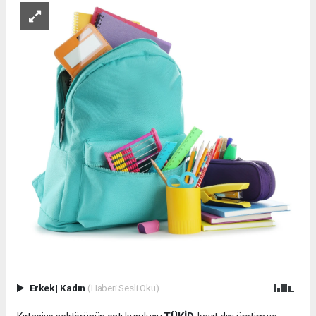
Erkek
|
Kadın
(Haberi Sesli Oku)