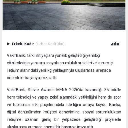
Erkek
|
Kadın
(Haberi Sesli Oku)
VakıfBank, farklı ihtiyaçlara yönelik geliştirdiği yenilikçi
çözümlerinin yanı sıra sosyal sorumluluk projeleri ve kurum içi
iletişim alanındaki yenilikçi yaklaşımıyla uluslararası arenada
önemli bir başarıya imza attı.
VakıfBank, Stevie Awards MENA 2026’da kazandığı 35 ödülle
hem teknoloji ve yapay zekâ alanındaki yetkinliğini hem de spor
ve toplumsal etki projelerindeki liderliğini ortaya koydu. Banka,
dijital dönüşümden müşteri deneyimine, sosyal sorumluluktan
iletişime uzanan geniş bir yelpazede geliştirdiği projelerle
uluslararası arenada önemli bir başarıya imza attı.