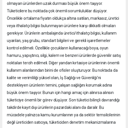
olmayan ürünlerden uzak durması büyük önem taşıyor.
Tüketicilere bu noktada çok önemli sorumluluklar düşüyor.
Öncelikle ortalama fiyatın oldukça altına satılan, markasız, üretici
veya ithalatçı bilgisi bulunmayan ürünlere karşı dikkatli olmaları
gerekiyor. Ürünlerin ambalajında üretici/ithalatçı bilgisi, kullanım
uyarıları, yaş grubu, standart bilgileri ve gerekli işaretlemeler
kontrol edilmeli. Özellikle çocukların kullanacağı boya, oyun
hamuru, yapıştırıcı, silgi, kalem ve benzeri ürünlerde güvenilir satış
noktaları tercih edilmeli. Diğer yandan kırtasiye ürünlerinin önemli
kullanım alanlarından birini de ofisler oluşturuyor. Bu noktada da
kalite ve verimliliği yüksel olan, İş Sağlığı ve Güvenliği’ni
destekleyen ürünlerin temini, çalışan sağlığını korumak adına
büyük önem taşıyor. Bunun için hangi amaç için alınırsa alınsın
tüketiciye önemli bir görev düşüyor. Son tüketici bilinçli davrandığı
takdirde kayıt dışı ürünlerin pazardaki alanı da daralır. Bu
mücadele yalnızca kamu kurumlarının ya da sektör temsilcilerinin
değil üreticiden satıcıya, tüketiciden denetim mekanizmalarına