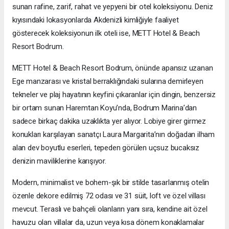
sunan rafine, zarif, rahat ve yepyeni bir otel koleksiyonu. Deniz
kıyısındaki lokasyonlarda Akdenizli kimliğiyle faaliyet
gösterecek koleksiyonun ilk oteli ise, METT Hotel & Beach
Resort Bodrum.
METT Hotel & Beach Resort Bodrum, önünde apansız uzanan
Ege manzarası ve kristal berraklığındaki sularına demirleyen
tekneler ve plaj hayatının keyfini çıkaranlar için dingin, benzersiz
bir ortam sunan Haremtan Koyu’nda, Bodrum Marina’dan
sadece birkaç dakika uzaklıkta yer alıyor. Lobiye girer girmez
konukları karşılayan sanatçı Laura Margarita’nın doğadan ilham
alan dev boyutlu eserleri, tepeden görülen uçsuz bucaksız
denizin maviliklerine karışıyor.
Modern, minimalist ve bohem-şık bir stilde tasarlanmış otelin
özenle dekore edilmiş 72 odası ve 31 süit, loft ve özel villası
mevcut. Teraslı ve bahçeli olanların yanı sıra, kendine ait özel
havuzu olan villalar da, uzun veya kısa dönem konaklamalar