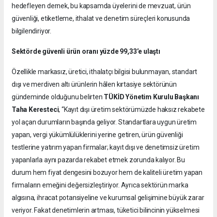
hedefleyen dernek, bu kapsamda üyelerini de mevzuat, ürün
güvenliği, etiketleme, ithalat ve denetim süreçleri konusunda
bilgilendiriyor.
Sektörde güvenli ürün oranı yüzde 99,33’e ulaştı
Özellikle markasız, üretici, ithalatçı bilgisi bulunmayan, standart
dışı ve merdiven altı ürünlerin hâlen kırtasiye sektörünün
gündeminde olduğunu belirten
TÜKİD Yönetim Kurulu Başkanı
Taha Keresteci
, “Kayıt dışı üretim sektörümüzde haksız rekabete
yol açan durumların başında geliyor. Standartlara uygun üretim
yapan, vergi yükümlülüklerini yerine getiren, ürün güvenliği
testlerine yatırım yapan firmalar; kayıt dışı ve denetimsiz üretim
yapanlarla aynı pazarda rekabet etmek zorunda kalıyor. Bu
durum hem fiyat dengesini bozuyor hem de kaliteli üretim yapan
firmaların emeğini değersizleştiriyor. Ayrıca sektörün marka
algısına, ihracat potansiyeline ve kurumsal gelişimine büyük zarar
veriyor. Fakat denetimlerin artması, tüketici bilincinin yükselmesi