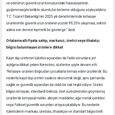
ve sektörün güvenli ürün konusundaki hassasiyetinin
güçlenmesiyle birlikte olumlu bir ilerleme olduğunu söyleyebiliriz.
T.C. Ticaret Bakanlığı’nın 2025 yılı denetimlerinde kırtasiye
ürünlerinde güvenli ürün oranının yüzde 99,33’e ulaşması, sektör
adına son derece kıymetli bir gösterge.” dedi.
Ortalama altı fiyata sahip, markasız, üretici veya ithalatçı
bilgisi bulunmayan ürünlere dikkat
Kayıt dışı üretimin tüketici açısından da farklı sorunlara yol
açtığına dikkat çeken Keresteci, sözlerine şöyle devam etti:
“Kırtasiye ürünleri doğrudan çocuklarla temas eden ürünlerdir. Bu
nedenle kayıt dışı üretim sadece ekonomik değil, aynı zamanda
sağlık ve güvenlik açısından da ciddi bir risk teşkil ediyor. Üretici
bilgisi olmayan, standardı belirsiz, test süreçlerinden geçmemiş
ürünlerde kimyasal riskler, alerjen maddeler, ağır metal içerikleri
veya fiziksel güvenlik sorunları ortaya çıkabiliyor. Bu nedenle
tüketicilerin markası, üreticisi, ithalatçısı ve standart bilgisi belli