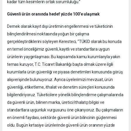
kadar tüm kesimlerin ortak sorumluluğu.”
Güvenli ürün oranında hedef yüzde 100’e ulaşmak
Dernek olarak kayıt dışı üretimin engellenmesi ve tüketicinin
bilinçlendirilmesi noktasında yoğun bir çalışma
gerçekleştirdiklerini söyleyen Keresteci, “TÜKİD olarak bu konuda
en temel önceliğimiz güvenli, kayıtlı ve standartlara uygun
ürünlerin yaygınlaşması. Bu kapsamda kamu kurumlarıyla yakın
temas kuruyor, T.C. Ticaret Bakanlığı başta olmak üzere ilgili
kurumlarla ürün güvenliği ve piyasa denetimleri konusunda görüş
alışverişinde bulunuyoruz. Ayrıca üyelerimizi mevzuat, ürün
güvenliği, etiketleme, ithalat ve denetim süreçleri konusunda
bilgilendiriyoruz. Tüketicilere yönelik bilinçlendirme çalışmalarında
da güvenli ürün, bilinen marka, üretici/ithalatçı bilgisi ve
standartlara uygunluk vurgusunu öne çıkarıyoruz. Bu çalışmaların
en önemli faydası, sektörde güvenli ürün bilincinin güçlenmesi
oldu. Bugün kırtasiye ürünlerinde güvenli ürün oranının yüzde