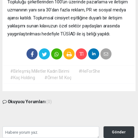
Topluluğu şirketlerinden 100’ün üzerinde pazarlama ve iletişim
uzmanının yanı sıra 30’dan fazla reklam, PR ve sosyal medya
ajansı katıldı. Toplumsal cinsiyet eşitliğine duyarlı bir iletişim
yaklaşımı sunan kılavuzun özel sektör paydaşları arasında
yaygınlaştırılması hedefiyle TÜSİAD ile iş birliği yapıldı.
#Birleşmiş Milletler Kadın Birimi
#HeForShe
#Koç Holding
#Ömer M. Koç
Okuyucu Yorumları
(0)
Gönder