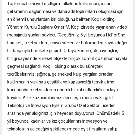
Toplumsal cinsiyet eşitliğinin ülkelerin kalkınması, insani
gelişmenin sağlanması ve daha adil toplumların oluşması için
en önemli unsurlardan biri olduğunu belirten Koç Holding
Yönetim Kurulu Başkanı Ömer M. Koç, zirvede yayınlanan video
mesajında şunları söyledi: “Geçtiğimiz 5 yıl boyunca HeForShe
hareketi, özel sektörü, üniversiteleri ve hükümetleri kayda değer
bir başarıyla harekete geçirdi. Ortaya konan çok paydaşlı iş
birliği sayesinde küresel ölçekte birçok somut çözümün hayata
geçmesi sağlandı. Koç Holding olarak bu süreçteki
tecrübelerimiz ışığında, geleneksel kalıp yargıları ortadan
kaldırmanın yanı sıra çeşitlilik ve kapsayıcılığı teşvik etme
konusunda özel sektörün önemli bir rol üstlendiğini ortaya
koyduk. Artık kazanımlarımızı derinleştirmenin vakti geldi.
Teknoloji ve İnovasyon Eylem Grubu Özel Sektör Liderleri
arasında yer aldığımız için heyecan duyuyoruz. Önümüzdeki 5
yıl boyunca, kadınlar ve kız çocuklarının inovasyon ve
teknolojinin geleceğini şekillendirmede eşit fırsatlara sahip