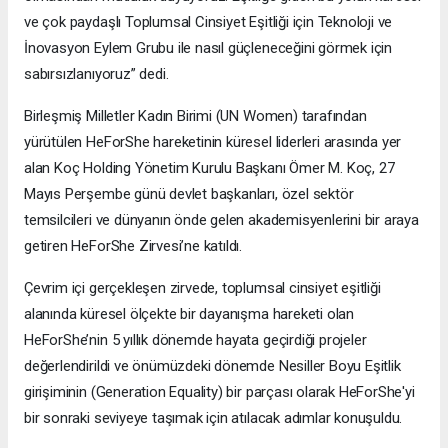
ve çok paydaşlı Toplumsal Cinsiyet Eşitliği için Teknoloji ve
İnovasyon Eylem Grubu ile nasıl güçleneceğini görmek için
sabırsızlanıyoruz” dedi.
Birleşmiş Milletler Kadın Birimi (UN Women) tarafından
yürütülen HeForShe hareketinin küresel liderleri arasında yer
alan Koç Holding Yönetim Kurulu Başkanı Ömer M. Koç, 27
Mayıs Perşembe günü devlet başkanları, özel sektör
temsilcileri ve dünyanın önde gelen akademisyenlerini bir araya
getiren HeForShe Zirvesi’ne katıldı.
Çevrim içi gerçekleşen zirvede, toplumsal cinsiyet eşitliği
alanında küresel ölçekte bir dayanışma hareketi olan
HeForShe’nin 5 yıllık dönemde hayata geçirdiği projeler
değerlendirildi ve önümüzdeki dönemde Nesiller Boyu Eşitlik
girişiminin (Generation Equality) bir parçası olarak HeForShe'yi
bir sonraki seviyeye taşımak için atılacak adımlar konuşuldu.