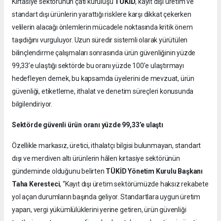
TÜKİD
Kırtasiye sektörünün çatı kuruluşu
, kayıt dışı üretim ve
standart dışı ürünlerin yarattığı risklere karşı dikkat çekerken
velilerin alacağı önlemlerin mücadele noktasında kritik önem
taşıdığını vurguluyor. Uzun süredir sistemli olarak yürütülen
bilinçlendirme çalışmaları sonrasında ürün güvenliğinin yüzde
99,33’e ulaştığı sektörde bu oranı yüzde 100’e ulaştırmayı
hedefleyen dernek, bu kapsamda üyelerini de mevzuat, ürün
güvenliği, etiketleme, ithalat ve denetim süreçleri konusunda
bilgilendiriyor.
Sektörde güvenli ürün oranı yüzde 99,33’e ulaştı
Özellikle markasız, üretici, ithalatçı bilgisi bulunmayan, standart
dışı ve merdiven altı ürünlerin hâlen kırtasiye sektörünün
gündeminde olduğunu belirten
TÜKİD Yönetim Kurulu Başkanı
Taha Keresteci
, “Kayıt dışı üretim sektörümüzde haksız rekabete
yol açan durumların başında geliyor. Standartlara uygun üretim
yapan, vergi yükümlülüklerini yerine getiren, ürün güvenliği