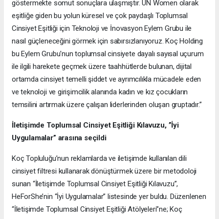
göstermekte somut sonuçlara ulaşmıştır. UN Women olarak
eşitliğe giden bu yolun küresel ve çok paydaşlı Toplumsal
Cinsiyet Eşitliği için Teknoloji ve İnovasyon Eylem Grubu ile
nasıl güçleneceğini görmek için sabırsızlanıyoruz. Koç Holding
bu Eylem Grubu'nun toplumsal cinsiyete dayalı sayısal uçurum
ile ilgili harekete geçmek üzere taahhütlerde bulunan, dijital
ortamda cinsiyet temelli şiddet ve ayrımcılıkla mücadele eden
ve teknoloji ve girişimcilik alanında kadın ve kız çocukların
temsilini artırmak üzere çalışan liderlerinden oluşan gruptadır.”
İletişimde Toplumsal Cinsiyet Eşitliği Kılavuzu, ”İyi
Uygulamalar” arasına seçildi
Koç Topluluğu’nun reklamlarda ve iletişimde kullanılan dili
cinsiyet filtresi kullanarak dönüştürmek üzere bir metodoloji
sunan “İletişimde Toplumsal Cinsiyet Eşitliği Kılavuzu”,
HeForShe’nin “İyi Uygulamalar” listesinde yer buldu. Düzenlenen
“İletişimde Toplumsal Cinsiyet Eşitliği Atölyeleri”ne; Koç