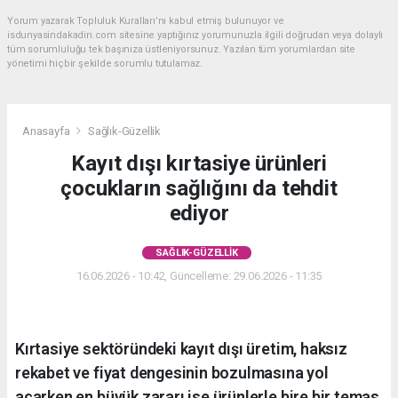
Yorum yazarak Topluluk Kuralları’nı kabul etmiş bulunuyor ve
isdunyasindakadin.com sitesine yaptığınız yorumunuzla ilgili doğrudan veya dolaylı
tüm sorumluluğu tek başınıza üstleniyorsunuz. Yazılan tüm yorumlardan site
yönetimi hiçbir şekilde sorumlu tutulamaz.
Anasayfa
Sağlık-Güzellik
Kayıt dışı kırtasiye ürünleri
çocukların sağlığını da tehdit
ediyor
SAĞLIK-GÜZELLIK
16.06.2026 - 10:42, Güncelleme: 29.06.2026 - 11:35
Kırtasiye sektöründeki kayıt dışı üretim, haksız
rekabet ve fiyat dengesinin bozulmasına yol
açarken en büyük zararı ise ürünlerle bire bir temas