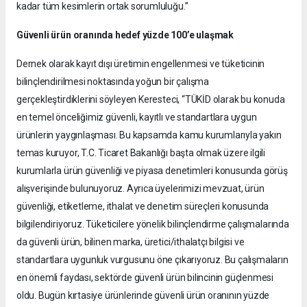
kadar tüm kesimlerin ortak sorumluluğu.”
Güvenli ürün oranında hedef yüzde 100’e ulaşmak
Dernek olarak kayıt dışı üretimin engellenmesi ve tüketicinin
bilinçlendirilmesi noktasında yoğun bir çalışma
gerçekleştirdiklerini söyleyen Keresteci, “TÜKİD olarak bu konuda
en temel önceliğimiz güvenli, kayıtlı ve standartlara uygun
ürünlerin yaygınlaşması. Bu kapsamda kamu kurumlarıyla yakın
temas kuruyor, T.C. Ticaret Bakanlığı başta olmak üzere ilgili
kurumlarla ürün güvenliği ve piyasa denetimleri konusunda görüş
alışverişinde bulunuyoruz. Ayrıca üyelerimizi mevzuat, ürün
güvenliği, etiketleme, ithalat ve denetim süreçleri konusunda
bilgilendiriyoruz. Tüketicilere yönelik bilinçlendirme çalışmalarında
da güvenli ürün, bilinen marka, üretici/ithalatçı bilgisi ve
standartlara uygunluk vurgusunu öne çıkarıyoruz. Bu çalışmaların
en önemli faydası, sektörde güvenli ürün bilincinin güçlenmesi
oldu. Bugün kırtasiye ürünlerinde güvenli ürün oranının yüzde