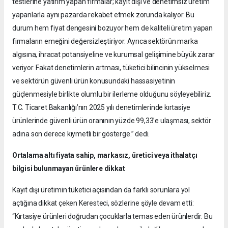
testlerine yatırım yapan firmalar; kayıt dışı ve denetimsiz üretim
yapanlarla aynı pazarda rekabet etmek zorunda kalıyor. Bu
durum hem fiyat dengesini bozuyor hem de kaliteli üretim yapan
firmaların emeğini değersizleştiriyor. Ayrıca sektörün marka
algısına, ihracat potansiyeline ve kurumsal gelişimine büyük zarar
veriyor. Fakat denetimlerin artması, tüketici bilincinin yükselmesi
ve sektörün güvenli ürün konusundaki hassasiyetinin
güçlenmesiyle birlikte olumlu bir ilerleme olduğunu söyleyebiliriz.
T.C. Ticaret Bakanlığı’nın 2025 yılı denetimlerinde kırtasiye
ürünlerinde güvenli ürün oranının yüzde 99,33’e ulaşması, sektör
adına son derece kıymetli bir gösterge.” dedi.
Ortalama altı fiyata sahip, markasız, üretici veya ithalatçı
bilgisi bulunmayan ürünlere dikkat
Kayıt dışı üretimin tüketici açısından da farklı sorunlara yol
açtığına dikkat çeken Keresteci, sözlerine şöyle devam etti:
“Kırtasiye ürünleri doğrudan çocuklarla temas eden ürünlerdir. Bu