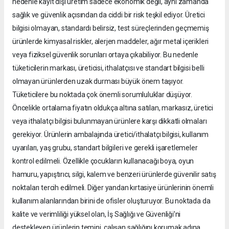
nedenle kayıt dışı üretim sadece ekonomik değil, aynı zamanda
sağlık ve güvenlik açısından da ciddi bir risk teşkil ediyor. Üretici
bilgisi olmayan, standardı belirsiz, test süreçlerinden geçmemiş
ürünlerde kimyasal riskler, alerjen maddeler, ağır metal içerikleri
veya fiziksel güvenlik sorunları ortaya çıkabiliyor. Bu nedenle
tüketicilerin markası, üreticisi, ithalatçısı ve standart bilgisi belli
olmayan ürünlerden uzak durması büyük önem taşıyor.
Tüketicilere bu noktada çok önemli sorumluluklar düşüyor.
Öncelikle ortalama fiyatın oldukça altına satılan, markasız, üretici
veya ithalatçı bilgisi bulunmayan ürünlere karşı dikkatli olmaları
gerekiyor. Ürünlerin ambalajında üretici/ithalatçı bilgisi, kullanım
uyarıları, yaş grubu, standart bilgileri ve gerekli işaretlemeler
kontrol edilmeli. Özellikle çocukların kullanacağı boya, oyun
hamuru, yapıştırıcı, silgi, kalem ve benzeri ürünlerde güvenilir satış
noktaları tercih edilmeli. Diğer yandan kırtasiye ürünlerinin önemli
kullanım alanlarından birini de ofisler oluşturuyor. Bu noktada da
kalite ve verimliliği yüksel olan, İş Sağlığı ve Güvenliği’ni
destekleyen ürünlerin temini, çalışan sağlığını korumak adına