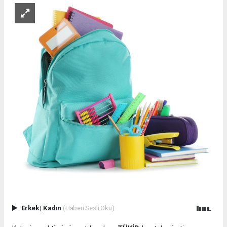
Erkek
|
Kadın
(Haberi Sesli Oku)