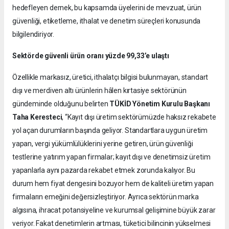
hedefleyen dernek, bu kapsamda üyelerini de mevzuat, ürün
güvenliği, etiketleme, ithalat ve denetim süreçleri konusunda
bilgilendiriyor.
Sektörde güvenli ürün oranı yüzde 99,33’e ulaştı
Özellikle markasız, üretici, ithalatçı bilgisi bulunmayan, standart
dışı ve merdiven altı ürünlerin hâlen kırtasiye sektörünün
gündeminde olduğunu belirten
TÜKİD Yönetim Kurulu Başkanı
Taha Keresteci
, “Kayıt dışı üretim sektörümüzde haksız rekabete
yol açan durumların başında geliyor. Standartlara uygun üretim
yapan, vergi yükümlülüklerini yerine getiren, ürün güvenliği
testlerine yatırım yapan firmalar; kayıt dışı ve denetimsiz üretim
yapanlarla aynı pazarda rekabet etmek zorunda kalıyor. Bu
durum hem fiyat dengesini bozuyor hem de kaliteli üretim yapan
firmaların emeğini değersizleştiriyor. Ayrıca sektörün marka
algısına, ihracat potansiyeline ve kurumsal gelişimine büyük zarar
veriyor. Fakat denetimlerin artması, tüketici bilincinin yükselmesi