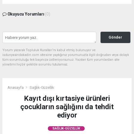
Okuyucu Yorumları
(0)
Gönder
Yorum yazarak Topluluk Kuralları’nı kabul etmiş bulunuyor ve
isdunyasindakadin.com sitesine yaptığınız yorumunuzla ilgili doğrudan veya dolaylı
tüm sorumluluğu tek başınıza üstleniyorsunuz. Yazılan tüm yorumlardan site
yönetimi hiçbir şekilde sorumlu tutulamaz.
Anasayfa
Sağlık-Güzellik
Kayıt dışı kırtasiye ürünleri
çocukların sağlığını da tehdit
ediyor
SAĞLIK-GÜZELLIK