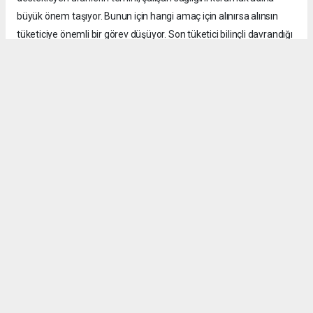
büyük önem taşıyor. Bunun için hangi amaç için alınırsa alınsın
tüketiciye önemli bir görev düşüyor. Son tüketici bilinçli davrandığı
takdirde kayıt dışı ürünlerin pazardaki alanı da daralır. Bu
mücadele yalnızca kamu kurumlarının ya da sektör temsilcilerinin
değil üreticiden satıcıya, tüketiciden denetim mekanizmalarına
kadar tüm kesimlerin ortak sorumluluğu.”
Güvenli ürün oranında hedef yüzde 100’e ulaşmak
Dernek olarak kayıt dışı üretimin engellenmesi ve tüketicinin
bilinçlendirilmesi noktasında yoğun bir çalışma
gerçekleştirdiklerini söyleyen Keresteci, “TÜKİD olarak bu konuda
en temel önceliğimiz güvenli, kayıtlı ve standartlara uygun
ürünlerin yaygınlaşması. Bu kapsamda kamu kurumlarıyla yakın
temas kuruyor, T.C. Ticaret Bakanlığı başta olmak üzere ilgili
kurumlarla ürün güvenliği ve piyasa denetimleri konusunda görüş
alışverişinde bulunuyoruz. Ayrıca üyelerimizi mevzuat, ürün
güvenliği, etiketleme, ithalat ve denetim süreçleri konusunda