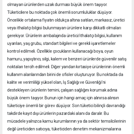
olmayan ürünlerden uzak durması büyük önem taşıyor.
Tüketicilere bu noktada çok önemli sorumluluklar düşüyor.
Öncelikle ortalama fiyatın oldukça altına satılan, markasız, üretici
veya ithalatçı bilgisi bulunmayan ürünlere karşı dikkatli olmaları
gerekiyor. Ürünlerin ambalajında üretici/ithalatçı bilgisi, kullanım
uyarıları, yaş grubu, standart bilgileri ve gerekli işaretlemeler
kontrol edilmeli. Özellikle çocukların kullanacağı boya, oyun
hamuru, yapıştırıcı, silgi, kalem ve benzeri ürünlerde güvenilir satış
noktaları tercih edilmeli. Diğer yandan kırtasiye ürünlerinin önemli
kullanım alanlarından birini de ofisler oluşturuyor. Bu noktada da
kalite ve verimliliği yüksel olan, İş Sağlığı ve Güvenliği’ni
destekleyen ürünlerin temini, çalışan sağlığını korumak adına
büyük önem taşıyor. Bunun için hangi amaç için alınırsa alınsın
tüketiciye önemli bir görev düşüyor. Son tüketici bilinçli davrandığı
takdirde kayıt dışı ürünlerin pazardaki alanı da daralır. Bu
mücadele yalnızca kamu kurumlarının ya da sektör temsilcilerinin
değil üreticiden satıcıya, tüketiciden denetim mekanizmalarına