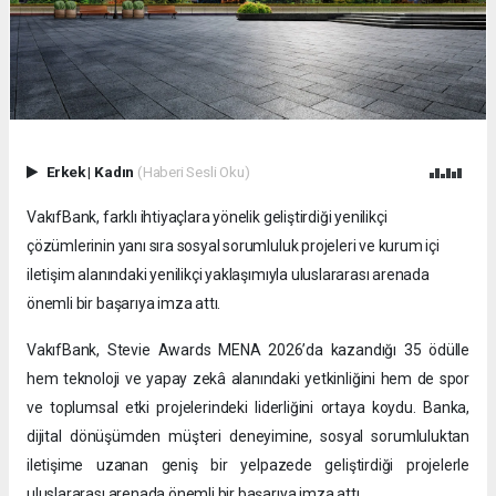
Erkek
|
Kadın
(Haberi Sesli Oku)
VakıfBank, farklı ihtiyaçlara yönelik geliştirdiği yenilikçi
çözümlerinin yanı sıra sosyal sorumluluk projeleri ve kurum içi
iletişim alanındaki yenilikçi yaklaşımıyla uluslararası arenada
önemli bir başarıya imza attı.
VakıfBank, Stevie Awards MENA 2026’da kazandığı 35 ödülle
hem teknoloji ve yapay zekâ alanındaki yetkinliğini hem de spor
ve toplumsal etki projelerindeki liderliğini ortaya koydu. Banka,
dijital dönüşümden müşteri deneyimine, sosyal sorumluluktan
iletişime uzanan geniş bir yelpazede geliştirdiği projelerle
uluslararası arenada önemli bir başarıya imza attı.