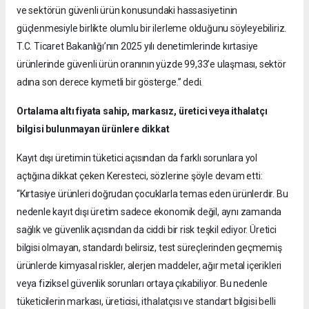
ve sektörün güvenli ürün konusundaki hassasiyetinin
güçlenmesiyle birlikte olumlu bir ilerleme olduğunu söyleyebiliriz.
T.C. Ticaret Bakanlığı’nın 2025 yılı denetimlerinde kırtasiye
ürünlerinde güvenli ürün oranının yüzde 99,33’e ulaşması, sektör
adına son derece kıymetli bir gösterge.” dedi.
Ortalama altı fiyata sahip, markasız, üretici veya ithalatçı
bilgisi bulunmayan ürünlere dikkat
Kayıt dışı üretimin tüketici açısından da farklı sorunlara yol
açtığına dikkat çeken Keresteci, sözlerine şöyle devam etti:
“Kırtasiye ürünleri doğrudan çocuklarla temas eden ürünlerdir. Bu
nedenle kayıt dışı üretim sadece ekonomik değil, aynı zamanda
sağlık ve güvenlik açısından da ciddi bir risk teşkil ediyor. Üretici
bilgisi olmayan, standardı belirsiz, test süreçlerinden geçmemiş
ürünlerde kimyasal riskler, alerjen maddeler, ağır metal içerikleri
veya fiziksel güvenlik sorunları ortaya çıkabiliyor. Bu nedenle
tüketicilerin markası, üreticisi, ithalatçısı ve standart bilgisi belli