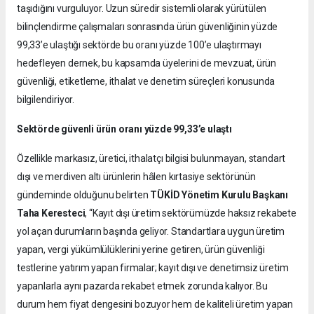
taşıdığını vurguluyor. Uzun süredir sistemli olarak yürütülen
bilinçlendirme çalışmaları sonrasında ürün güvenliğinin yüzde
99,33’e ulaştığı sektörde bu oranı yüzde 100’e ulaştırmayı
hedefleyen dernek, bu kapsamda üyelerini de mevzuat, ürün
güvenliği, etiketleme, ithalat ve denetim süreçleri konusunda
bilgilendiriyor.
Sektörde güvenli ürün oranı yüzde 99,33’e ulaştı
Özellikle markasız, üretici, ithalatçı bilgisi bulunmayan, standart
dışı ve merdiven altı ürünlerin hâlen kırtasiye sektörünün
gündeminde olduğunu belirten
TÜKİD Yönetim Kurulu Başkanı
Taha Keresteci
, “Kayıt dışı üretim sektörümüzde haksız rekabete
yol açan durumların başında geliyor. Standartlara uygun üretim
yapan, vergi yükümlülüklerini yerine getiren, ürün güvenliği
testlerine yatırım yapan firmalar; kayıt dışı ve denetimsiz üretim
yapanlarla aynı pazarda rekabet etmek zorunda kalıyor. Bu
durum hem fiyat dengesini bozuyor hem de kaliteli üretim yapan