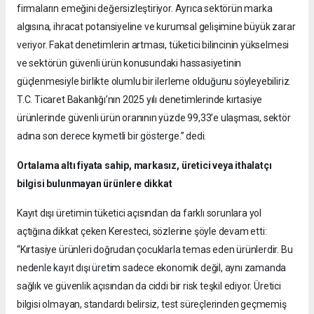
firmaların emeğini değersizleştiriyor. Ayrıca sektörün marka
algısına, ihracat potansiyeline ve kurumsal gelişimine büyük zarar
veriyor. Fakat denetimlerin artması, tüketici bilincinin yükselmesi
ve sektörün güvenli ürün konusundaki hassasiyetinin
güçlenmesiyle birlikte olumlu bir ilerleme olduğunu söyleyebiliriz.
T.C. Ticaret Bakanlığı’nın 2025 yılı denetimlerinde kırtasiye
ürünlerinde güvenli ürün oranının yüzde 99,33’e ulaşması, sektör
adına son derece kıymetli bir gösterge.” dedi.
Ortalama altı fiyata sahip, markasız, üretici veya ithalatçı
bilgisi bulunmayan ürünlere dikkat
Kayıt dışı üretimin tüketici açısından da farklı sorunlara yol
açtığına dikkat çeken Keresteci, sözlerine şöyle devam etti:
“Kırtasiye ürünleri doğrudan çocuklarla temas eden ürünlerdir. Bu
nedenle kayıt dışı üretim sadece ekonomik değil, aynı zamanda
sağlık ve güvenlik açısından da ciddi bir risk teşkil ediyor. Üretici
bilgisi olmayan, standardı belirsiz, test süreçlerinden geçmemiş