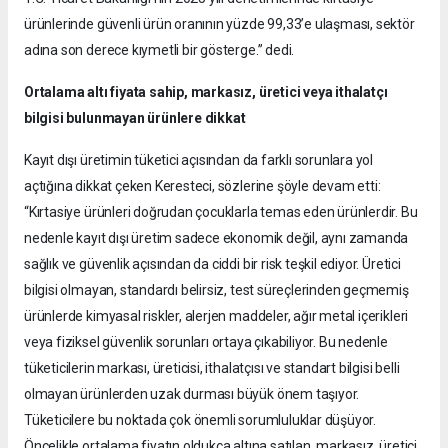
ürünlerinde güvenli ürün oranının yüzde 99,33’e ulaşması, sektör
adına son derece kıymetli bir gösterge.” dedi.
Ortalama altı fiyata sahip, markasız, üretici veya ithalatçı
bilgisi bulunmayan ürünlere dikkat
Kayıt dışı üretimin tüketici açısından da farklı sorunlara yol
açtığına dikkat çeken Keresteci, sözlerine şöyle devam etti:
“Kırtasiye ürünleri doğrudan çocuklarla temas eden ürünlerdir. Bu
nedenle kayıt dışı üretim sadece ekonomik değil, aynı zamanda
sağlık ve güvenlik açısından da ciddi bir risk teşkil ediyor. Üretici
bilgisi olmayan, standardı belirsiz, test süreçlerinden geçmemiş
ürünlerde kimyasal riskler, alerjen maddeler, ağır metal içerikleri
veya fiziksel güvenlik sorunları ortaya çıkabiliyor. Bu nedenle
tüketicilerin markası, üreticisi, ithalatçısı ve standart bilgisi belli
olmayan ürünlerden uzak durması büyük önem taşıyor.
Tüketicilere bu noktada çok önemli sorumluluklar düşüyor.
Öncelikle ortalama fiyatın oldukça altına satılan, markasız, üretici