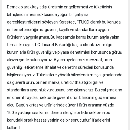
Dernek olarak kayıt dışı üretimin engellenmesi ve tüketicinin
bilinçlendirilmesi noktasında yoğun bir çalışma
gerçekleştirdiklerini söyleyen Keresteci, “TÜKİD olarak bu konuda
en temel önceliğimiz güvenli, kayıtlı ve standartlara uygun
ürünlerin yaygınlaşması. Bu kapsamda kamu kurumlarıyla yakın
temas kuruyor, T.C. Ticaret Bakanlığı başta olmak üzere ilgili
kurumlarla ürün güvenliği ve piyasa denetimleri konusunda görüş
alışverişinde bulunuyoruz. Ayrıca üyelerimizi mevzuat, ürün
güvenliği, etiketleme, ithalat ve denetim süreçleri konusunda
bilgilendiriyoruz. Tüketicilere yönelik bilinçlendirme çalışmalarında
da güvenli ürün, bilinen marka, üretici/ithalatçı bilgisi ve
standartlara uygunluk vurgusunu öne çıkarıyoruz. Bu çalışmaların
en önemli faydası, sektörde güvenli ürün bilincinin güçlenmesi
oldu. Bugün kırtasiye ürünlerinde güvenli ürün oranının yüzde
100’e yaklaşması, kamu denetimleriyle birlikte sektörün bu
konudaki ortak hassasiyetinin de bir sonucudur.” ifadelerini
kullandı.