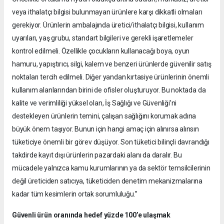
veya ithalatçı bilgisi bulunmayan ürünlere karşı dikkatli olmaları
gerekiyor. Ürünlerin ambalajında üretici/ithalatçı bilgisi, kullanım
uyarıları, yaş grubu, standart bilgileri ve gerekli işaretlemeler
kontrol edilmeli. Özellikle çocukların kullanacağı boya, oyun
hamuru, yapıştırıcı, silgi, kalem ve benzeri ürünlerde güvenilir satış
noktaları tercih edilmeli. Diğer yandan kırtasiye ürünlerinin önemli
kullanım alanlarından birini de ofisler oluşturuyor. Bu noktada da
kalite ve verimliliği yüksel olan, İş Sağlığı ve Güvenliği’ni
destekleyen ürünlerin temini, çalışan sağlığını korumak adına
büyük önem taşıyor. Bunun için hangi amaç için alınırsa alınsın
tüketiciye önemli bir görev düşüyor. Son tüketici bilinçli davrandığı
takdirde kayıt dışı ürünlerin pazardaki alanı da daralır. Bu
mücadele yalnızca kamu kurumlarının ya da sektör temsilcilerinin
değil üreticiden satıcıya, tüketiciden denetim mekanizmalarına
kadar tüm kesimlerin ortak sorumluluğu.”
Güvenli ürün oranında hedef yüzde 100’e ulaşmak