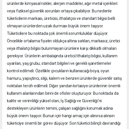
ürünlerde kimyasal riskler, alerjen maddeler, ağır metal içerikleri
veya fiziksel güvenlik sorunları ortaya çıkabiliyor. Bu nedenle
tüketicilerin markası, üreticisi, ithalatçısı ve standart bilgisi belli
olmayan ürünlerden uzak durması büyük önem taşıyor.
Tüketicilere bu noktada çok önemli sorumluluklar düşüyor.
Öncelikle ortalama fiyatın oldukça altına satılan, markasız, üretici
veya ithalatçı bilgisi bulunmayan ürünlere karşı dikkatli olmaları
gerekiyor. Ürünlerin ambalajında üretici/ithalatçı bilgisi, kullanım
uyarıları, yaş grubu, standart bilgileri ve gerekli işaretlemeler
kontrol edilmeli. Özellikle çocukların kullanacağı boya, oyun
hamuru, yapıştırıcı, silgi, kalem ve benzeri ürünlerde güvenilir satış
noktaları tercih edilmeli. Diğer yandan kırtasiye ürünlerinin önemli
kullanım alanlarından birini de ofisler oluşturuyor. Bu noktada da
kalite ve verimliliği yüksel olan, İş Sağlığı ve Güvenliği’ni
destekleyen ürünlerin temini, çalışan sağlığını korumak adına
büyük önem taşıyor. Bunun için hangi amaç için alınırsa alınsın
tüketiciye önemli bir görev düşüyor. Son tüketici bilinçli davrandığı