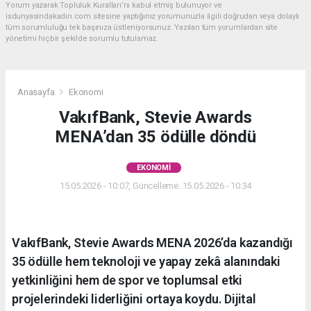
Yorum yazarak Topluluk Kuralları’nı kabul etmiş bulunuyor ve
isdunyasindakadin.com sitesine yaptığınız yorumunuzla ilgili doğrudan veya dolaylı
tüm sorumluluğu tek başınıza üstleniyorsunuz. Yazılan tüm yorumlardan site
yönetimi hiçbir şekilde sorumlu tutulamaz.
Anasayfa
Ekonomi
VakıfBank, Stevie Awards
MENA’dan 35 ödülle döndü
EKONOMI
15.05.2026 - 10:07, Güncelleme: 15.05.2026 - 10:34
VakıfBank, Stevie Awards MENA 2026’da kazandığı
35 ödülle hem teknoloji ve yapay zekâ alanındaki
yetkinliğini hem de spor ve toplumsal etki
projelerindeki liderliğini ortaya koydu. Dijital