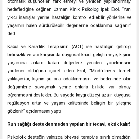
otomatik düşünceleri fark etmeyi ve yeniden yapılandırmayı
hedeflediğine değinen
Uzman Klinik Psikolog İpek Erol, “
Yani
yıkıcı inanışlar yerine hastalığın kontrol edilebilir yönlerine ve
yaşamın halen sürdürülebilir değerlerine odaklanma sağlanır.”
dedi.
Kabul ve Kararlılık Terapisinin (ACT) ise hastalığın getirdiği
belirsizlik ve acı karşısında duygusal kabul geliştirmeye, kişinin
yaşamına anlam katan değerlere yeniden yönelmesine
yardımcı olduğuna işaret eden Erol, “Mindfulness temelli
yaklaşımlar, kişinin şu ana odaklanmasını ve bedeninde olan
değişimlerle savaşmak yerine onlarla birlikte var olmayı
öğrenmesini destekler. Bu sayede kaygı düzeyi azalır, duygusal
regülasyon artar ve yaşam kalitesinde belirgin bir iyileşme
gözlenir.” açıklamasını yaptı.
Ruh sağlığı desteklenmeden yapılan bir tedavi, eksik kalır!
Psikolojik desteğin yalnızca bireysel terapiyle sınırlı olmadığını