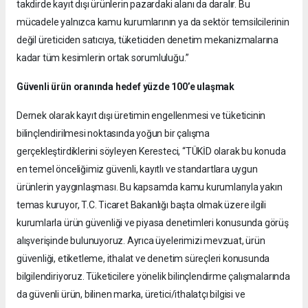
takdirde kayıt dışı ürünlerin pazardaki alanı da daralır. Bu
mücadele yalnızca kamu kurumlarının ya da sektör temsilcilerinin
değil üreticiden satıcıya, tüketiciden denetim mekanizmalarına
kadar tüm kesimlerin ortak sorumluluğu.”
Güvenli ürün oranında hedef yüzde 100’e ulaşmak
Dernek olarak kayıt dışı üretimin engellenmesi ve tüketicinin
bilinçlendirilmesi noktasında yoğun bir çalışma
gerçekleştirdiklerini söyleyen Keresteci, “TÜKİD olarak bu konuda
en temel önceliğimiz güvenli, kayıtlı ve standartlara uygun
ürünlerin yaygınlaşması. Bu kapsamda kamu kurumlarıyla yakın
temas kuruyor, T.C. Ticaret Bakanlığı başta olmak üzere ilgili
kurumlarla ürün güvenliği ve piyasa denetimleri konusunda görüş
alışverişinde bulunuyoruz. Ayrıca üyelerimizi mevzuat, ürün
güvenliği, etiketleme, ithalat ve denetim süreçleri konusunda
bilgilendiriyoruz. Tüketicilere yönelik bilinçlendirme çalışmalarında
da güvenli ürün, bilinen marka, üretici/ithalatçı bilgisi ve