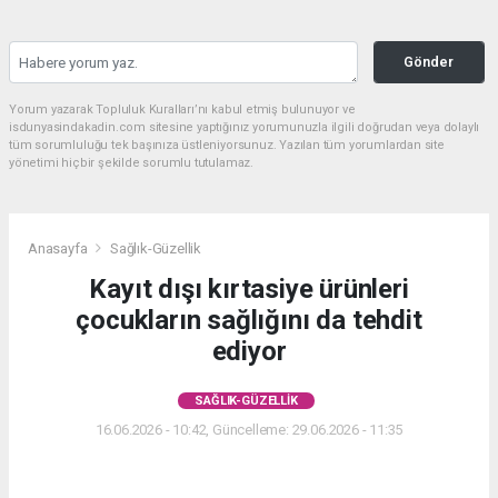
Gönder
Yorum yazarak Topluluk Kuralları’nı kabul etmiş bulunuyor ve
isdunyasindakadin.com sitesine yaptığınız yorumunuzla ilgili doğrudan veya dolaylı
tüm sorumluluğu tek başınıza üstleniyorsunuz. Yazılan tüm yorumlardan site
yönetimi hiçbir şekilde sorumlu tutulamaz.
Anasayfa
Sağlık-Güzellik
Kayıt dışı kırtasiye ürünleri
çocukların sağlığını da tehdit
ediyor
SAĞLIK-GÜZELLIK
16.06.2026 - 10:42, Güncelleme: 29.06.2026 - 11:35