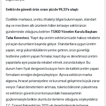
Sektörde güvenli ürün oranı yüzde 99,33’e ulaştı
Özellikle markasız, üretici, ithalatçı bilgisi bulunmayan, standart
dışı ve merdiven altı ürünlerin hâlen kırtasiye sektörünün
gündeminde olduğunu belirten
TÜKİD Yönetim Kurulu Başkanı
Taha Keresteci
, “Kayıt dışı üretim sektörümüzde haksız rekabete
yol açan durumların başında geliyor. Standartlara uygun üretim
yapan, vergi yükümlülüklerini yerine getiren, ürün güvenliği
testlerine yatırım yapan firmalar; kayıt dışı ve denetimsiz üretim
yapanlarla aynı pazarda rekabet etmek zorunda kalıyor. Bu
durum hem fiyat dengesini bozuyor hem de kaliteli üretim yapan
firmaların emeğini değersizleştiriyor. Ayrıca sektörün marka
algısına, ihracat potansiyeline ve kurumsal gelişimine büyük zarar
veriyor. Fakat denetimlerin artması, tüketici bilincinin yükselmesi
ve sektörün güvenli ürün konusundaki hassasiyetinin
güçlenmesiyle birlikte olumlu bir ilerleme olduğunu söyleyebiliriz.
T.C. Ticaret Bakanlığı’nın 2025 yılı denetimlerinde kırtasiye