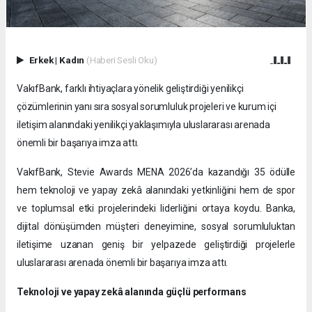
Erkek
|
Kadın
(Haberi Sesli Oku)
VakıfBank, farklı ihtiyaçlara yönelik geliştirdiği yenilikçi
çözümlerinin yanı sıra sosyal sorumluluk projeleri ve kurum içi
iletişim alanındaki yenilikçi yaklaşımıyla uluslararası arenada
önemli bir başarıya imza attı.
VakıfBank, Stevie Awards MENA 2026’da kazandığı 35 ödülle
hem teknoloji ve yapay zekâ alanındaki yetkinliğini hem de spor
ve toplumsal etki projelerindeki liderliğini ortaya koydu. Banka,
dijital dönüşümden müşteri deneyimine, sosyal sorumluluktan
iletişime uzanan geniş bir yelpazede geliştirdiği projelerle
uluslararası arenada önemli bir başarıya imza attı.
Teknoloji ve yapay zekâ alanında güçlü performans