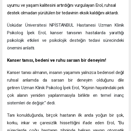
uyumu ve yaşam kalitesini artırdığını vurgulayan Erol, ruhsal
destek olmadan yürütülen bir tedavinin eksik kaldığını aktardı.
Üsküdar Üniversitesi NPİSTANBUL Hastanesi Uzman Klinik
Psikolog İpek Erol, kanser tanısının hastalarda yarattığı
psikolojik etkileri ve psikolojik desteğin tedavi sürecindeki
önemini anlattı.
Kanser tanısı, bedeni ve ruhu sarsan bir deneyim!
Kanser tanısı almanın, insanın yaşamını yalnızca bedensel değil
ruhsal anlamda da sarsan bir deneyim olduğunu dile
getiren
Uzman Klinik Psikolog İpek Erol, “
Kişinin hayatındaki pek
çok alanın yeniden yapılanmasıyla birlikte
en temel inanç
sistemleri de değişir.” dedi.
Tanı konulduğunda, birçok hastanın ilk anda yoğun bir şok,
korku, inkar ve çaresizlik hissettiğini ifade eden Erol, “Bu
süreçlerde çoğu hastanın zihninde beliren yaygın otomatik