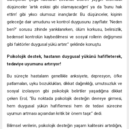
düşünceler ‘artık eskisi gibi olamayacağım’ ya da ‘bunu hak
ettim’ gibi yıkıcı olumsuz inançlardır. Bu düşünceler, kişinin
geleceğe dair umudunu ve kontrol duygusunu zayıflatır. ‘Neden
ben?’ sorusu zihinde yankılanırken, ölüm korkusu, belirsizlik,
bedensel kontrolün kaybedilmesi ve sosyal rollerin değişmesi
gibi faktörler duygusal yükü artırır.” şeklinde konuştu.
Psikolojik destek, hastanın duygusal yükünü hafifleterek,
tedaviye uyumunu artırıyor!
Bu süreçte hastaların genellikle anksiyete, depresyon, öfke
patlamaları, uyku bozuklukları, dikkat dağınıklığı, umutsuzluk ve
sosyal izolasyon gibi psikolojik belirtiler yaşadığına dikkat
çeken Erol, “Bu noktada psikolojik desteğin devreye girmesi,
hem duygusal yükün hafiflemesi hem de tedavi sürecine
uyumun artması açısından kritik bir önem taşır.” dedi.
Bilimsel verilerin, psikolojik desteğin yaşam kalitesini artırdığını,