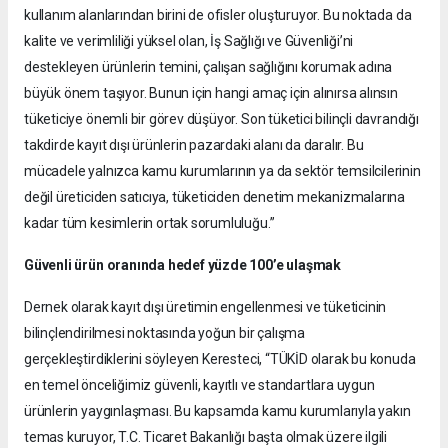
kullanım alanlarından birini de ofisler oluşturuyor. Bu noktada da
kalite ve verimliliği yüksel olan, İş Sağlığı ve Güvenliği’ni
destekleyen ürünlerin temini, çalışan sağlığını korumak adına
büyük önem taşıyor. Bunun için hangi amaç için alınırsa alınsın
tüketiciye önemli bir görev düşüyor. Son tüketici bilinçli davrandığı
takdirde kayıt dışı ürünlerin pazardaki alanı da daralır. Bu
mücadele yalnızca kamu kurumlarının ya da sektör temsilcilerinin
değil üreticiden satıcıya, tüketiciden denetim mekanizmalarına
kadar tüm kesimlerin ortak sorumluluğu.”
Güvenli ürün oranında hedef yüzde 100’e ulaşmak
Dernek olarak kayıt dışı üretimin engellenmesi ve tüketicinin
bilinçlendirilmesi noktasında yoğun bir çalışma
gerçekleştirdiklerini söyleyen Keresteci, “TÜKİD olarak bu konuda
en temel önceliğimiz güvenli, kayıtlı ve standartlara uygun
ürünlerin yaygınlaşması. Bu kapsamda kamu kurumlarıyla yakın
temas kuruyor, T.C. Ticaret Bakanlığı başta olmak üzere ilgili