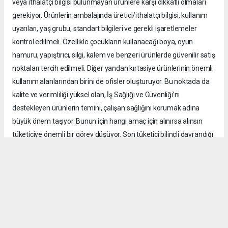
veya ithalatçı bilgisi bulunmayan ürünlere karşı dikkatli olmaları
gerekiyor. Ürünlerin ambalajında üretici/ithalatçı bilgisi, kullanım
uyarıları, yaş grubu, standart bilgileri ve gerekli işaretlemeler
kontrol edilmeli. Özellikle çocukların kullanacağı boya, oyun
hamuru, yapıştırıcı, silgi, kalem ve benzeri ürünlerde güvenilir satış
noktaları tercih edilmeli. Diğer yandan kırtasiye ürünlerinin önemli
kullanım alanlarından birini de ofisler oluşturuyor. Bu noktada da
kalite ve verimliliği yüksel olan, İş Sağlığı ve Güvenliği’ni
destekleyen ürünlerin temini, çalışan sağlığını korumak adına
büyük önem taşıyor. Bunun için hangi amaç için alınırsa alınsın
tüketiciye önemli bir görev düşüyor. Son tüketici bilinçli davrandığı
takdirde kayıt dışı ürünlerin pazardaki alanı da daralır. Bu
mücadele yalnızca kamu kurumlarının ya da sektör temsilcilerinin
değil üreticiden satıcıya, tüketiciden denetim mekanizmalarına
kadar tüm kesimlerin ortak sorumluluğu.”
Güvenli ürün oranında hedef yüzde 100’e ulaşmak