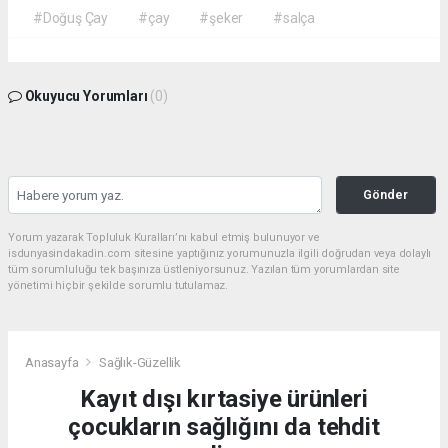
#Doğuş Çay
#çay
#şeker
#salça
Okuyucu Yorumları
(0)
Gönder
Yorum yazarak Topluluk Kuralları’nı kabul etmiş bulunuyor ve
isdunyasindakadin.com sitesine yaptığınız yorumunuzla ilgili doğrudan veya dolaylı
tüm sorumluluğu tek başınıza üstleniyorsunuz. Yazılan tüm yorumlardan site
yönetimi hiçbir şekilde sorumlu tutulamaz.
Anasayfa
Sağlık-Güzellik
Kayıt dışı kırtasiye ürünleri
çocukların sağlığını da tehdit