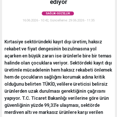
ediyor
SAĞLIK-GÜZELLIK
16.06.2026 - 10:42, Güncelleme: 29.06.2026 - 11:35
Kırtasiye sektöründeki kayıt dışı üretim, haksız
rekabet ve fiyat dengesinin bozulmasına yol
açarken en büyük zararı ise ürünlerle bire bir temas
halinde olan çocuklara veriyor. Sektördeki kayıt dışı
üretimle mücadelenin hem haksız rekabeti önlemek
hem de çocukların sağlığını korumak adına kritik
olduğunu belirten TÜKİD, velilere üreticisi belirsiz
ürünlerden uzak durulması gerektiğinin çağrısını
yapıyor. T.C. Ticaret Bakanlığı verilerine göre ürün
güvenliğinin yüzde 99,33’e ulaşması, sektörde
merdiven altı ve markasız ürünlere karşı verilen