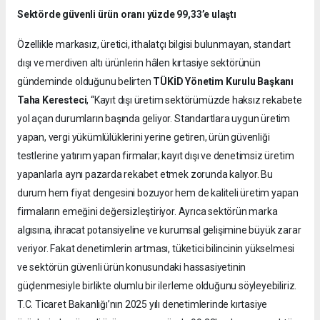
Sektörde güvenli ürün oranı yüzde 99,33’e ulaştı
Özellikle markasız, üretici, ithalatçı bilgisi bulunmayan, standart
dışı ve merdiven altı ürünlerin hâlen kırtasiye sektörünün
gündeminde olduğunu belirten
TÜKİD Yönetim Kurulu Başkanı
Taha Keresteci
, “Kayıt dışı üretim sektörümüzde haksız rekabete
yol açan durumların başında geliyor. Standartlara uygun üretim
yapan, vergi yükümlülüklerini yerine getiren, ürün güvenliği
testlerine yatırım yapan firmalar; kayıt dışı ve denetimsiz üretim
yapanlarla aynı pazarda rekabet etmek zorunda kalıyor. Bu
durum hem fiyat dengesini bozuyor hem de kaliteli üretim yapan
firmaların emeğini değersizleştiriyor. Ayrıca sektörün marka
algısına, ihracat potansiyeline ve kurumsal gelişimine büyük zarar
veriyor. Fakat denetimlerin artması, tüketici bilincinin yükselmesi
ve sektörün güvenli ürün konusundaki hassasiyetinin
güçlenmesiyle birlikte olumlu bir ilerleme olduğunu söyleyebiliriz.
T.C. Ticaret Bakanlığı’nın 2025 yılı denetimlerinde kırtasiye