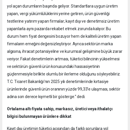
yol açan durumların başında geliyor. Standartlara uygun üretim
yapan, vergi yükümlülüklerini yerine getiren, ürün güvenliği
testlerine yatırım yapan firmalar; kayıt dışı ve denetimsiz üretim
yapanlarla aynı pazarda rekabet etmek zorunda kalıyor. Bu
durum hem fiyat dengesini bozuyor hem de kaliteli üretim yapan
firmaların emeğini değersizleştiriyor. Ayrıca sektörün marka
algısına, ihracat potansiyeline ve kurumsal gelişimine büyük zarar
veriyor. Fakat denetimlerin artması, tüketici bilincinin yükselmesi
ve sektörün güvenli ürün konusundaki hassasiyetinin
güçlenmesiyle birlikte olumlu bir ilerleme olduğunu söyleyebiliriz.
T.C. Ticaret Bakanlığı’nın 2025 yılı denetimlerinde kırtasiye
ürünlerinde güvenli ürün oranının yüzde 99,33’e ulaşması, sektör
adına son derece kıymetli bir gösterge.” dedi.
Ortalama altı fiyata sahip, markasız, üretici veya ithalatçı
bilgisi bulunmayan ürünlere dikkat
Kayıt dışı üretimin tüketici açısından da farklı sorunlara yol