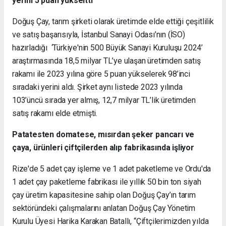
yerini 5 puan yükseltti
Doğuş Çay, tarım şirketi olarak üretimde elde ettiği çeşitlilik
ve satış başarısıyla, İstanbul Sanayi Odası’nın (İSO)
hazırladığı ‘Türkiye'nin 500 Büyük Sanayi Kuruluşu 2024’
araştırmasında 18,5 milyar TL’ye ulaşan üretimden satış
rakamı ile 2023 yılına göre 5 puan yükselerek 98’inci
sıradaki yerini aldı. Şirket aynı listede 2023 yılında
103’üncü sırada yer almış, 12,7 milyar TL’lik üretimden
satış rakamı elde etmişti.
Patatesten domatese, mısırdan şeker pancarı ve
çaya, ürünleri çiftçilerden alıp fabrikasında işliyor
Rize'de 5 adet çay işleme ve 1 adet paketleme ve Ordu'da
1 adet çay paketleme fabrikası ile yıllık 50 bin ton siyah
çay üretim kapasitesine sahip olan Doğuş Çay’ın tarım
sektöründeki çalışmalarını anlatan Doğuş Çay Yönetim
Kurulu Üyesi Harika Karakan Batallı, “Çiftçilerimizden yılda