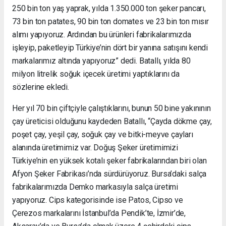
250 bin ton yaş yaprak, yılda 1.350.000 ton şeker pancarı,
73 bin ton patates, 90 bin ton domates ve 23 bin ton mısır
alımı yapıyoruz. Ardından bu ürünleri fabrikalarımızda
işleyip, paketleyip Türkiye’nin dört bir yanına satışını kendi
markalarımız altında yapıyoruz” dedi. Batallı, yılda 80
milyon litrelik soğuk içecek üretimi yaptıklarını da
sözlerine ekledi.
Her yıl 70 bin çiftçiyle çalıştıklarını, bunun 50 bine yakınının
çay üreticisi olduğunu kaydeden Batallı, “Çayda dökme çay,
poşet çay, yeşil çay, soğuk çay ve bitki-meyve çayları
alanında üretimimiz var. Doğuş Şeker üretimimizi
Türkiye’nin en yüksek kotalı şeker fabrikalarından biri olan
Afyon Şeker Fabrikası’nda sürdürüyoruz. Bursa’daki salça
fabrikalarımızda Demko markasıyla salça üretimi
yapıyoruz. Cips kategorisinde ise Patos, Cipso ve
Çerezos markalarını İstanbul’da Pendik’te, İzmir’de,