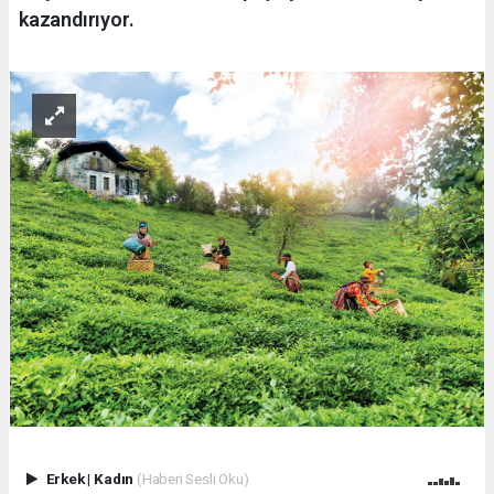
kazandırıyor.
Erkek
|
Kadın
(Haberi Sesli Oku)