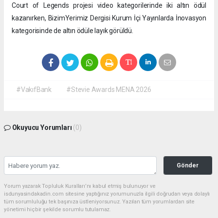
Court of Legends projesi video kategorilerinde iki altın ödül
kazanırken, BizimYerimiz Dergisi Kurum İçi Yayınlarda İnovasyon
kategorisinde de altın ödüle layık görüldü.
#VakıfBank
#Stevie Awards MENA 2026
Okuyucu Yorumları
(0)
Gönder
Yorum yazarak Topluluk Kuralları’nı kabul etmiş bulunuyor ve
isdunyasindakadin.com sitesine yaptığınız yorumunuzla ilgili doğrudan veya dolaylı
tüm sorumluluğu tek başınıza üstleniyorsunuz. Yazılan tüm yorumlardan site
yönetimi hiçbir şekilde sorumlu tutulamaz.