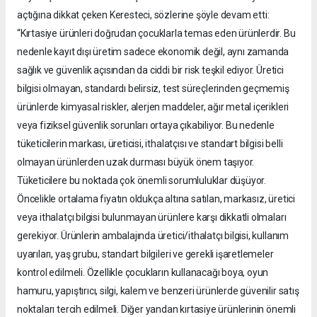
açtığına dikkat çeken Keresteci, sözlerine şöyle devam etti:
“Kırtasiye ürünleri doğrudan çocuklarla temas eden ürünlerdir. Bu
nedenle kayıt dışı üretim sadece ekonomik değil, aynı zamanda
sağlık ve güvenlik açısından da ciddi bir risk teşkil ediyor. Üretici
bilgisi olmayan, standardı belirsiz, test süreçlerinden geçmemiş
ürünlerde kimyasal riskler, alerjen maddeler, ağır metal içerikleri
veya fiziksel güvenlik sorunları ortaya çıkabiliyor. Bu nedenle
tüketicilerin markası, üreticisi, ithalatçısı ve standart bilgisi belli
olmayan ürünlerden uzak durması büyük önem taşıyor.
Tüketicilere bu noktada çok önemli sorumluluklar düşüyor.
Öncelikle ortalama fiyatın oldukça altına satılan, markasız, üretici
veya ithalatçı bilgisi bulunmayan ürünlere karşı dikkatli olmaları
gerekiyor. Ürünlerin ambalajında üretici/ithalatçı bilgisi, kullanım
uyarıları, yaş grubu, standart bilgileri ve gerekli işaretlemeler
kontrol edilmeli. Özellikle çocukların kullanacağı boya, oyun
hamuru, yapıştırıcı, silgi, kalem ve benzeri ürünlerde güvenilir satış
noktaları tercih edilmeli. Diğer yandan kırtasiye ürünlerinin önemli