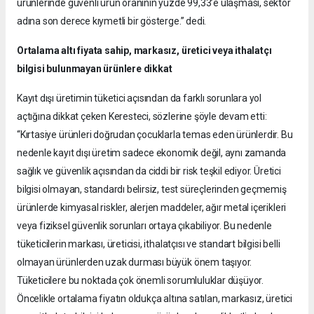
ürünlerinde güvenli ürün oranının yüzde 99,33’e ulaşması, sektör
adına son derece kıymetli bir gösterge.” dedi.
Ortalama altı fiyata sahip, markasız, üretici veya ithalatçı
bilgisi bulunmayan ürünlere dikkat
Kayıt dışı üretimin tüketici açısından da farklı sorunlara yol
açtığına dikkat çeken Keresteci, sözlerine şöyle devam etti:
“Kırtasiye ürünleri doğrudan çocuklarla temas eden ürünlerdir. Bu
nedenle kayıt dışı üretim sadece ekonomik değil, aynı zamanda
sağlık ve güvenlik açısından da ciddi bir risk teşkil ediyor. Üretici
bilgisi olmayan, standardı belirsiz, test süreçlerinden geçmemiş
ürünlerde kimyasal riskler, alerjen maddeler, ağır metal içerikleri
veya fiziksel güvenlik sorunları ortaya çıkabiliyor. Bu nedenle
tüketicilerin markası, üreticisi, ithalatçısı ve standart bilgisi belli
olmayan ürünlerden uzak durması büyük önem taşıyor.
Tüketicilere bu noktada çok önemli sorumluluklar düşüyor.
Öncelikle ortalama fiyatın oldukça altına satılan, markasız, üretici