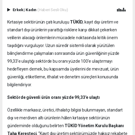
Erkek
|
Kadın
(Haberi Sesli Oku)
TÜKİD
Kırtasiye sektörünün çatı kuruluşu
, kayıt dışı üretim ve
standart dışı ürünlerin yarattığı risklere karşı dikkat çekerken
velilerin alacağı önlemlerin mücadele noktasında kritik önem
taşıdığını vurguluyor. Uzun süredir sistemli olarak yürütülen
bilinçlendirme çalışmaları sonrasında ürün güvenliğinin yüzde
99,33’e ulaştığı sektörde bu oranı yüzde 100’e ulaştırmayı
hedefleyen dernek, bu kapsamda üyelerini de mevzuat, ürün
güvenliği, etiketleme, ithalat ve denetim süreçleri konusunda
bilgilendiriyor.
Sektörde güvenli ürün oranı yüzde 99,33’e ulaştı
Özellikle markasız, üretici, ithalatçı bilgisi bulunmayan, standart
dışı ve merdiven altı ürünlerin hâlen kırtasiye sektörünün
gündeminde olduğunu belirten
TÜKİD Yönetim Kurulu Başkanı
Taha Keresteci
, “Kayıt dışı üretim sektörümüzde haksız rekabete