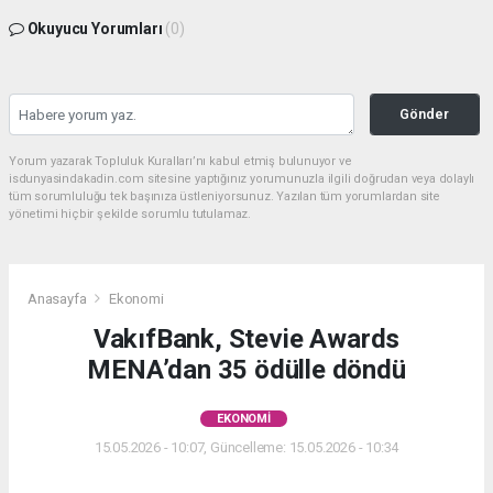
Okuyucu Yorumları
(0)
Gönder
Yorum yazarak Topluluk Kuralları’nı kabul etmiş bulunuyor ve
isdunyasindakadin.com sitesine yaptığınız yorumunuzla ilgili doğrudan veya dolaylı
tüm sorumluluğu tek başınıza üstleniyorsunuz. Yazılan tüm yorumlardan site
yönetimi hiçbir şekilde sorumlu tutulamaz.
Anasayfa
Ekonomi
VakıfBank, Stevie Awards
MENA’dan 35 ödülle döndü
EKONOMI
15.05.2026 - 10:07, Güncelleme: 15.05.2026 - 10:34