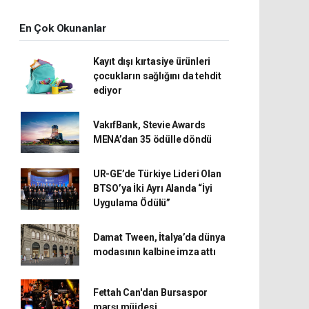
En Çok Okunanlar
Kayıt dışı kırtasiye ürünleri
çocukların sağlığını da tehdit
ediyor
VakıfBank, Stevie Awards
MENA’dan 35 ödülle döndü
UR-GE’de Türkiye Lideri Olan
BTSO’ya İki Ayrı Alanda “İyi
Uygulama Ödülü”
Damat Tween, İtalya’da dünya
modasının kalbine imza attı
Fettah Can'dan Bursaspor
marşı müjdesi