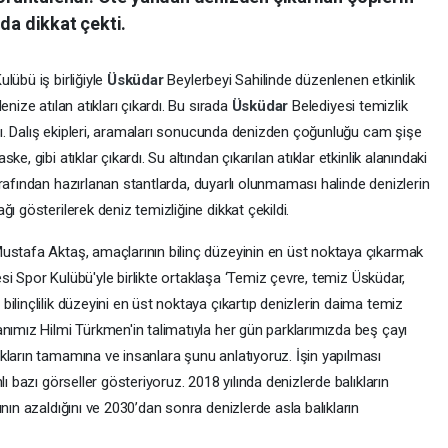
da dikkat çekti.
lübü iş birliğiyle
Üsküdar
Beylerbeyi Sahilinde düzenlenen etkinlik
nize atılan atıkları çıkardı. Bu sırada
Üsküdar
Belediyesi temizlik
ladı. Dalış ekipleri, aramaları sonucunda denizden çoğunluğu cam şişe
, gibi atıklar çıkardı. Su altından çıkarılan atıklar etkinlik alanındaki
rafından hazırlanan stantlarda, duyarlı olunmaması halinde denizlerin
ı gösterilerek deniz temizliğine dikkat çekildi.
Mustafa Aktaş, amaçlarının bilinç düzeyinin en üst noktaya çıkarmak
si Spor Kulübü'yle birlikte ortaklaşa ‘Temiz çevre, temiz Üsküdar,
ilinçlilik düzeyini en üst noktaya çıkartıp denizlerin daima temiz
nımız Hilmi Türkmen'in talimatıyla her gün parklarımızda beş çayı
kların tamamına ve insanlara şunu anlatıyoruz. İşin yapılması
ı bazı görseller gösteriyoruz. 2018 yılında denizlerde balıkların
nın azaldığını ve 2030’dan sonra denizlerde asla balıkların