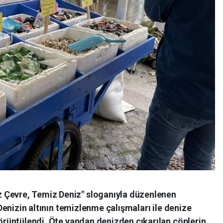
 Çevre, Temiz Deniz" sloganıyla düzenlenen
. Denizin altının temizlenme çalışmaları ile denize
 görüntülendi. Öte yandan denizden çıkarılan çöplerin