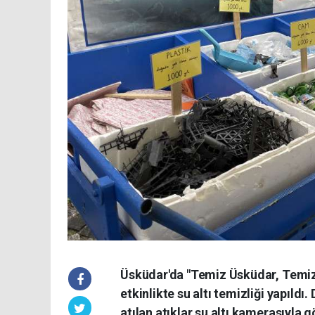
Üsküdar'da "Temiz Üsküdar, Temiz
etkinlikte su altı temizliği yapıldı
atılan atıklar su altı kamerasıyla