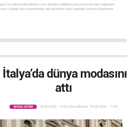
nuyor ve isdunyasindakadin.com sitesine yaptığınız yorumunuzla ilgili doğrudan
sunuz. Yazılan tüm yorumlardan site yönetimi hiçbir şekilde sorumlu tutulamaz.
İtalya’da dünya modasını
attı
18.06.2026 - 10:55, Güncelleme: 18.06.2026 - 11:03
MODA-GIYIM