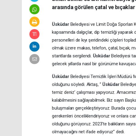
arasında görülen çatal ve bıçaklar 
Üsküdar
Belediyesi ve Limit Doğa Sporları Ku
kapsamında dalgıçlar, dip temizliği yaparak de
personelleri de kıyı şeridindeki çöpleri top
olmak üzere makas, telefon, çatal, bıçak, maske
stantlarda sergilendi.
Üsküdar
Belediyesi ta
gelecek yıllarda nasıl bir görünüme kavuşacağ
Üsküdar
Belediyesi Temizlik İşleri Müdürü 
olduğunu söyledi. Aktaş, “
Üsküdar
Belediye
temiz deniz’ çalışması yapıyoruz. Amacımız b
kalabilmesini sağlayabilmek. Biz sayın Başka
buluşmaları gerçekleştiriyoruz. Burada çocu
gerekenleri önceliklendiriyoruz ve onlara canl
olduğunu görüyoruz. 2023’te balıkların sayısı
olmayacağını net ifade ediyoruz” dedi.