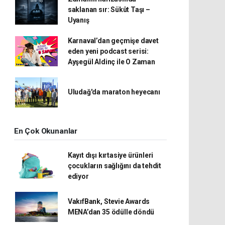
saklanan sır: Sükût Taşı –
Uyanış
Karnaval’dan geçmişe davet
eden yeni podcast serisi:
Ayşegül Aldinç ile O Zaman
Uludağ'da maraton heyecanı
En Çok Okunanlar
Kayıt dışı kırtasiye ürünleri
çocukların sağlığını da tehdit
ediyor
VakıfBank, Stevie Awards
MENA’dan 35 ödülle döndü