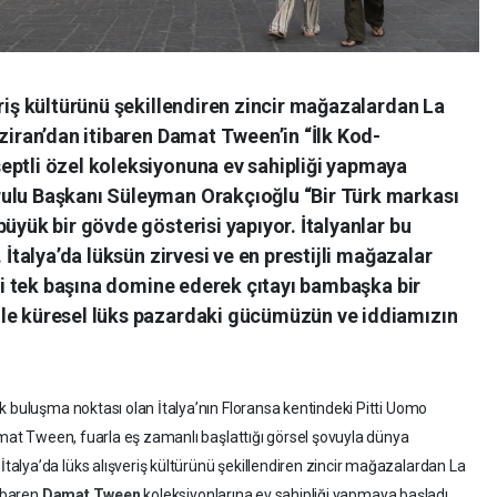
eriş kültürünü şekillendiren zincir mağazalardan La
aziran’dan itibaren Damat Tween’in “İlk Kod-
eptli özel koleksiyonuna ev sahipliği yapmaya
rulu Başkanı Süleyman Orakçıoğlu “Bir Türk markası
üyük bir gövde gösterisi yapıyor. İtalyanlar bu
 İtalya’da lüksün zirvesi ve en prestijli mağazalar
ini tek başına domine ederek çıtayı bambaşka bir
ile küresel lüks pazardaki gücümüzün ve iddiamızın
k buluşma noktası olan İtalya’nın Floransa kentindeki Pitti Uomo
Damat Tween, fuarla eş zamanlı başlattığı görsel şovuyla dünya
alya’da lüks alışveriş kültürünü şekillendiren zincir mağazalardan La
tibaren
Damat Tween
koleksiyonlarına ev sahipliği yapmaya başladı.