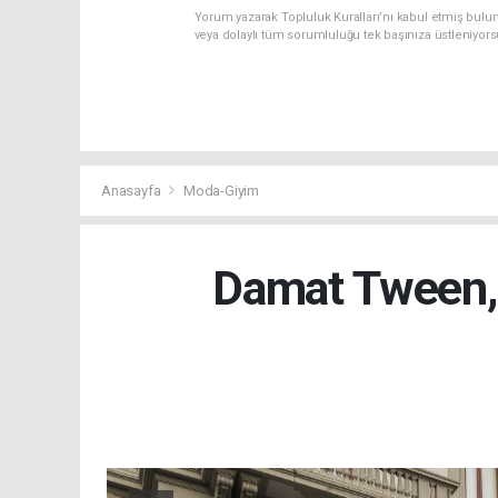
Yorum yazarak Topluluk Kuralları’nı kabul etmiş bulu
veya dolaylı tüm sorumluluğu tek başınıza üstleniyor
Anasayfa
Moda-Giyim
Damat Tween, 