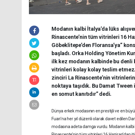
Modanın kalbi İtalya’da lüks alışv
Rinascente’nin tüm vitrinleri 16 H
Göbeklitepe’den Floransa’ya” kons
başladı. Orka Holding Yönetim Ku
ilk kez modanın kalbinde bu denli b
vitrinleri kolay kolay teslim etmez.
zinciri La Rinascente’nin vitrinler
noktaya taşıdık. Bu Damat Tween 
en somut kanıtıdır” dedi.
Dünya erkek modasının en prestijli ve en büyü
Fuarı’na her yıl düzenli olarak davet edilen 
modasına adeta damga vurdu. Modanın kalbi İt
Rinascente’nin tüm vitrinleri 16 Haziran’dan i