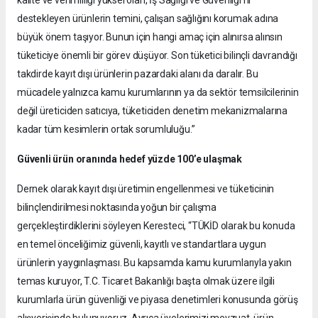
kalite ve verimliliği yüksel olan, İş Sağlığı ve Güvenliği’ni
destekleyen ürünlerin temini, çalışan sağlığını korumak adına
büyük önem taşıyor. Bunun için hangi amaç için alınırsa alınsın
tüketiciye önemli bir görev düşüyor. Son tüketici bilinçli davrandığı
takdirde kayıt dışı ürünlerin pazardaki alanı da daralır. Bu
mücadele yalnızca kamu kurumlarının ya da sektör temsilcilerinin
değil üreticiden satıcıya, tüketiciden denetim mekanizmalarına
kadar tüm kesimlerin ortak sorumluluğu.”
Güvenli ürün oranında hedef yüzde 100’e ulaşmak
Dernek olarak kayıt dışı üretimin engellenmesi ve tüketicinin
bilinçlendirilmesi noktasında yoğun bir çalışma
gerçekleştirdiklerini söyleyen Keresteci, “TÜKİD olarak bu konuda
en temel önceliğimiz güvenli, kayıtlı ve standartlara uygun
ürünlerin yaygınlaşması. Bu kapsamda kamu kurumlarıyla yakın
temas kuruyor, T.C. Ticaret Bakanlığı başta olmak üzere ilgili
kurumlarla ürün güvenliği ve piyasa denetimleri konusunda görüş