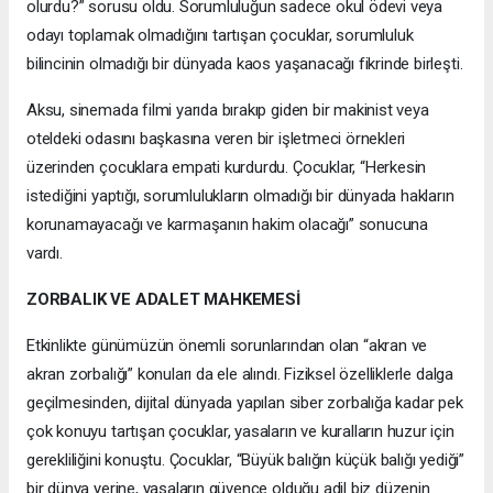
olurdu?” sorusu oldu. Sorumluluğun sadece okul ödevi veya
odayı toplamak olmadığını tartışan çocuklar, sorumluluk
bilincinin olmadığı bir dünyada kaos yaşanacağı fikrinde birleşti.
Aksu, sinemada filmi yarıda bırakıp giden bir makinist veya
oteldeki odasını başkasına veren bir işletmeci örnekleri
üzerinden çocuklara empati kurdurdu. Çocuklar, “Herkesin
istediğini yaptığı, sorumlulukların olmadığı bir dünyada hakların
korunamayacağı ve karmaşanın hakim olacağı” sonucuna
vardı.
ZORBALIK VE ADALET MAHKEMESİ
Etkinlikte günümüzün önemli sorunlarından olan “akran ve
akran zorbalığı” konuları da ele alındı. Fiziksel özelliklerle dalga
geçilmesinden, dijital dünyada yapılan siber zorbalığa kadar pek
çok konuyu tartışan çocuklar, yasaların ve kuralların huzur için
gerekliliğini konuştu. Çocuklar, “Büyük balığın küçük balığı yediği”
bir dünya yerine, yasaların güvence olduğu adil biz düzenin