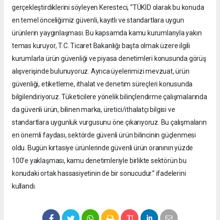
gerçekleştirdiklerini söyleyen Keresteci, “TÜKİD olarak bu konuda
en temel önceliğimiz güvenli, kayıtlı ve standartlara uygun
ürünlerin yaygınlaşması. Bu kapsamda kamu kurumlarıyla yakın
temas kuruyor, T.C. Ticaret Bakanlığı başta olmak üzere ilgili
kurumlarla ürün güvenliği ve piyasa denetimleri konusunda görüş
alışverişinde bulunuyoruz. Ayrıca üyelerimizi mevzuat, ürün
güvenliği, etiketleme, ithalat ve denetim süreçleri konusunda
bilgilendiriyoruz. Tüketicilere yönelik bilinçlendirme çalışmalarında
da güvenli ürün, bilinen marka, üretici/ithalatçı bilgisi ve
standartlara uygunluk vurgusunu öne çıkarıyoruz. Bu çalışmaların
en önemli faydası, sektörde güvenli ürün bilincinin güçlenmesi
oldu. Bugün kırtasiye ürünlerinde güvenli ürün oranının yüzde
100’e yaklaşması, kamu denetimleriyle birlikte sektörün bu
konudaki ortak hassasiyetinin de bir sonucudur.” ifadelerini
kullandı.