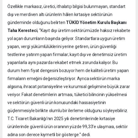
Özellikle markasız, üretici, ithalatçı bilgisi bulunmayan, standart
dışı ve merdiven altı ürünlerin hâlen kırtasiye sektörünün
gündeminde olduğunu belirten
TÜKİD Yönetim Kurulu Başkanı
Taha Keresteci
, “Kayıt dışı üretim sektörümüzde haksız rekabete
yol açan durumların başında geliyor. Standartlara uygun üretim
yapan, vergi yükümlülüklerini yerine getiren, ürün güvenliği
testlerine yatırım yapan firmalar; kayıt dışı ve denetimsiz üretim
yapanlarla aynı pazarda rekabet etmek zorunda kalıyor. Bu
durum hem fiyat dengesini bozuyor hem de kaliteli üretim yapan
firmaların emeğini değersizleştiriyor. Ayrıca sektörün marka
algısına, ihracat potansiyeline ve kurumsal gelişimine büyük zarar
veriyor. Fakat denetimlerin artması, tüketici bilincinin yükselmesi
ve sektörün güvenli ürün konusundaki hassasiyetinin
güçlenmesiyle birlikte olumlu bir ilerleme olduğunu söyleyebiliriz.
T.C. Ticaret Bakanlığı’nın 2025 yılı denetimlerinde kırtasiye
ürünlerinde güvenli ürün oranının yüzde 99,33’e ulaşması, sektör
adına son derece kıymetli bir gösterge.” dedi.