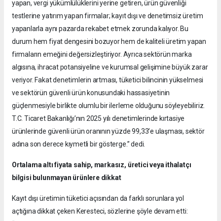
yapan, vergi yükümlülüklerini yerine getiren, ürün güvenliği
testlerine yatırım yapan firmalar; kayıt dışı ve denetimsiz üretim
yapanlarla aynı pazarda rekabet etmek zorunda kalıyor. Bu
durum hem fiyat dengesini bozuyor hem de kaliteli üretim yapan
firmaların emeğini değersizleştiriyor. Ayrıca sektörün marka
algısına, ihracat potansiyeline ve kurumsal gelişimine büyük zarar
veriyor. Fakat denetimlerin artması, tüketici bilincinin yükselmesi
ve sektörün güvenli ürün konusundaki hassasiyetinin
güçlenmesiyle birlikte olumlu bir ilerleme olduğunu söyleyebiliriz.
T.C. Ticaret Bakanlığı’nın 2025 yılı denetimlerinde kırtasiye
ürünlerinde güvenli ürün oranının yüzde 99,33’e ulaşması, sektör
adına son derece kıymetli bir gösterge.” dedi.
Ortalama altı fiyata sahip, markasız, üretici veya ithalatçı
bilgisi bulunmayan ürünlere dikkat
Kayıt dışı üretimin tüketici açısından da farklı sorunlara yol
açtığına dikkat çeken Keresteci, sözlerine şöyle devam etti: