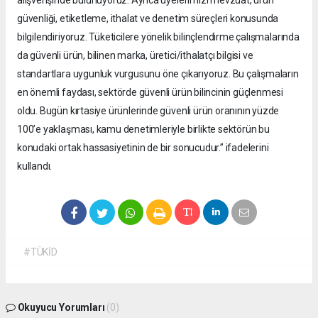
alışverişinde bulunuyoruz. Ayrıca üyelerimizi mevzuat, ürün
güvenliği, etiketleme, ithalat ve denetim süreçleri konusunda
bilgilendiriyoruz. Tüketicilere yönelik bilinçlendirme çalışmalarında
da güvenli ürün, bilinen marka, üretici/ithalatçı bilgisi ve
standartlara uygunluk vurgusunu öne çıkarıyoruz. Bu çalışmaların
en önemli faydası, sektörde güvenli ürün bilincinin güçlenmesi
oldu. Bugün kırtasiye ürünlerinde güvenli ürün oranının yüzde
100’e yaklaşması, kamu denetimleriyle birlikte sektörün bu
konudaki ortak hassasiyetinin de bir sonucudur.” ifadelerini
kullandı.
#TÜKİD
Okuyucu Yorumları
(0)