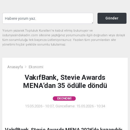
Gönder
Yorum yazarak Topluluk Kuralları’nı kabul etmiş bulunuyor ve
isdunyasindakadin.com sitesine yaptığınız yorumunuzla ilgili doğrudan veya dolaylı
tüm sorumluluğu tek başınıza üstleniyorsunuz. Yazılan tüm yorumlardan site
yönetimi hiçbir şekilde sorumlu tutulamaz.
Anasayfa
Ekonomi
VakıfBank, Stevie Awards
MENA’dan 35 ödülle döndü
EKONOMI
15.05.2026 - 10:07, Güncelleme: 15.05.2026 - 10:34
VakıfBank, Stevie Awards MENA 2026’da kazandığı