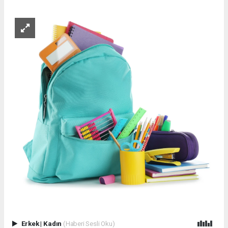
Erkek
|
Kadın
(Haberi Sesli Oku)