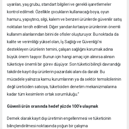
uyarıları, yaş grubu, standart bilgileri ve gerekli işaretlemeler
kontrol edilmeli. Özellikle çocukların kullanacağı boya, oyun
hamuru, yapıştırıcı, silgi, kalem ve benzeri ürünlerde güvenilir satış
noktaları tercih edilmeli. Diğer yandan kırtasiye ürünlerinin önemli
kullanım alanlarından birini de ofisler oluşturuyor. Bu noktada da
kalite ve verimliliği yüksel olan, İş Sağlığı ve Güvenliği’ni
destekleyen ürünlerin temini, çalışan sağlığını korumak adına
büyük önem taşıyor. Bunun için hangi amaç için alınırsa alınsın
tüketiciye önemli bir görev düşüyor. Son tüketici bilinçli davrandığı
takdirde kayıt dışı ürünlerin pazardaki alanı da daralır. Bu
mücadele yalnızca kamu kurumlarının ya da sektör temsilcilerinin
değil üreticiden satıcıya, tüketiciden denetim mekanizmalarına
kadar tüm kesimlerin ortak sorumluluğu.”
Güvenli ürün oranında hedef yüzde 100’e ulaşmak
Dernek olarak kayıt dışı üretimin engellenmesi ve tüketicinin
bilinçlendirilmesi noktasında yoğun bir çalışma