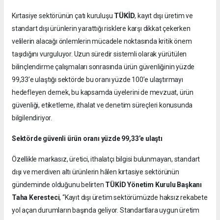
TÜKİD
Kırtasiye sektörünün çatı kuruluşu
, kayıt dışı üretim ve
standart dışı ürünlerin yarattığı risklere karşı dikkat çekerken
velilerin alacağı önlemlerin mücadele noktasında kritik önem
taşıdığını vurguluyor. Uzun süredir sistemli olarak yürütülen
bilinçlendirme çalışmaları sonrasında ürün güvenliğinin yüzde
99,33’e ulaştığı sektörde bu oranı yüzde 100’e ulaştırmayı
hedefleyen dernek, bu kapsamda üyelerini de mevzuat, ürün
güvenliği, etiketleme, ithalat ve denetim süreçleri konusunda
bilgilendiriyor.
Sektörde güvenli ürün oranı yüzde 99,33’e ulaştı
Özellikle markasız, üretici, ithalatçı bilgisi bulunmayan, standart
dışı ve merdiven altı ürünlerin hâlen kırtasiye sektörünün
gündeminde olduğunu belirten
TÜKİD Yönetim Kurulu Başkanı
Taha Keresteci
, “Kayıt dışı üretim sektörümüzde haksız rekabete
yol açan durumların başında geliyor. Standartlara uygun üretim