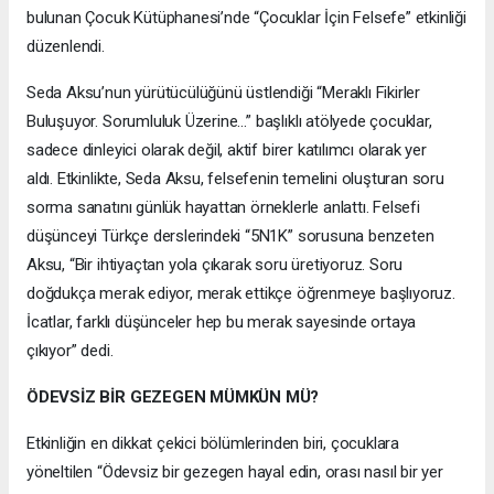
bulunan Çocuk Kütüphanesi’nde “Çocuklar İçin Felsefe” etkinliği
düzenlendi.
Seda Aksu’nun yürütücülüğünü üstlendiği “Meraklı Fikirler
Buluşuyor. Sorumluluk Üzerine…” başlıklı atölyede çocuklar,
sadece dinleyici olarak değil, aktif birer katılımcı olarak yer
aldı.
Etkinlikte, Seda Aksu, felsefenin temelini oluşturan soru
sorma sanatını günlük hayattan örneklerle anlattı. Felsefi
düşünceyi Türkçe derslerindeki “5N1K” sorusuna benzeten
Aksu, “Bir ihtiyaçtan yola çıkarak soru üretiyoruz. Soru
doğdukça merak ediyor, merak ettikçe öğrenmeye başlıyoruz.
İcatlar, farklı düşünceler hep bu merak sayesinde ortaya
çıkıyor” dedi.
ÖDEVSİZ BİR GEZEGEN MÜMKÜN MÜ?
Etkinliğin en dikkat çekici bölümlerinden biri, çocuklara
yöneltilen “Ödevsiz bir gezegen hayal edin, orası nasıl bir yer