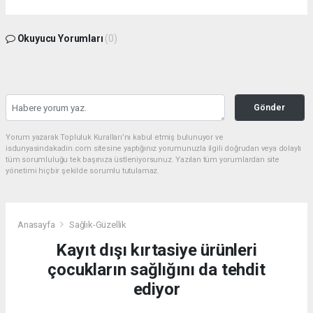
Okuyucu Yorumları
(0)
Gönder
Yorum yazarak Topluluk Kuralları’nı kabul etmiş bulunuyor ve
isdunyasindakadin.com sitesine yaptığınız yorumunuzla ilgili doğrudan veya dolaylı
tüm sorumluluğu tek başınıza üstleniyorsunuz. Yazılan tüm yorumlardan site
yönetimi hiçbir şekilde sorumlu tutulamaz.
Anasayfa
Sağlık-Güzellik
Kayıt dışı kırtasiye ürünleri
çocukların sağlığını da tehdit
ediyor