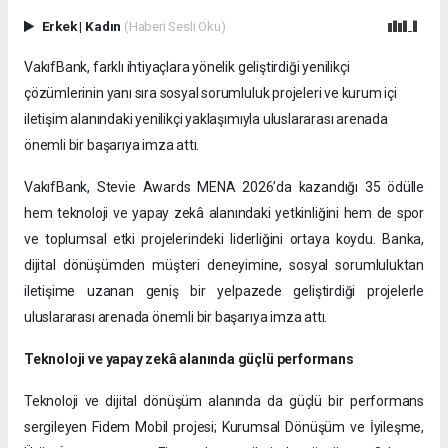
Erkek
|
Kadın
(Haberi Sesli Oku)
VakıfBank, farklı ihtiyaçlara yönelik geliştirdiği yenilikçi
çözümlerinin yanı sıra sosyal sorumluluk projeleri ve kurum içi
iletişim alanındaki yenilikçi yaklaşımıyla uluslararası arenada
önemli bir başarıya imza attı.
VakıfBank, Stevie Awards MENA 2026’da kazandığı 35 ödülle
hem teknoloji ve yapay zekâ alanındaki yetkinliğini hem de spor
ve toplumsal etki projelerindeki liderliğini ortaya koydu. Banka,
dijital dönüşümden müşteri deneyimine, sosyal sorumluluktan
iletişime uzanan geniş bir yelpazede geliştirdiği projelerle
uluslararası arenada önemli bir başarıya imza attı.
Teknoloji ve yapay zekâ alanında güçlü performans
Teknoloji ve dijital dönüşüm alanında da güçlü bir performans
sergileyen Fidem Mobil projesi; Kurumsal Dönüşüm ve İyileşme,