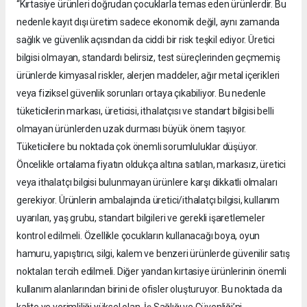
“Kırtasiye ürünleri doğrudan çocuklarla temas eden ürünlerdir. Bu
nedenle kayıt dışı üretim sadece ekonomik değil, aynı zamanda
sağlık ve güvenlik açısından da ciddi bir risk teşkil ediyor. Üretici
bilgisi olmayan, standardı belirsiz, test süreçlerinden geçmemiş
ürünlerde kimyasal riskler, alerjen maddeler, ağır metal içerikleri
veya fiziksel güvenlik sorunları ortaya çıkabiliyor. Bu nedenle
tüketicilerin markası, üreticisi, ithalatçısı ve standart bilgisi belli
olmayan ürünlerden uzak durması büyük önem taşıyor.
Tüketicilere bu noktada çok önemli sorumluluklar düşüyor.
Öncelikle ortalama fiyatın oldukça altına satılan, markasız, üretici
veya ithalatçı bilgisi bulunmayan ürünlere karşı dikkatli olmaları
gerekiyor. Ürünlerin ambalajında üretici/ithalatçı bilgisi, kullanım
uyarıları, yaş grubu, standart bilgileri ve gerekli işaretlemeler
kontrol edilmeli. Özellikle çocukların kullanacağı boya, oyun
hamuru, yapıştırıcı, silgi, kalem ve benzeri ürünlerde güvenilir satış
noktaları tercih edilmeli. Diğer yandan kırtasiye ürünlerinin önemli
kullanım alanlarından birini de ofisler oluşturuyor. Bu noktada da