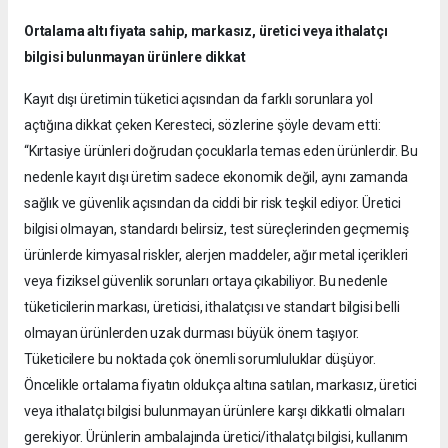
Ortalama altı fiyata sahip, markasız, üretici veya ithalatçı
bilgisi bulunmayan ürünlere dikkat
Kayıt dışı üretimin tüketici açısından da farklı sorunlara yol
açtığına dikkat çeken Keresteci, sözlerine şöyle devam etti:
“Kırtasiye ürünleri doğrudan çocuklarla temas eden ürünlerdir. Bu
nedenle kayıt dışı üretim sadece ekonomik değil, aynı zamanda
sağlık ve güvenlik açısından da ciddi bir risk teşkil ediyor. Üretici
bilgisi olmayan, standardı belirsiz, test süreçlerinden geçmemiş
ürünlerde kimyasal riskler, alerjen maddeler, ağır metal içerikleri
veya fiziksel güvenlik sorunları ortaya çıkabiliyor. Bu nedenle
tüketicilerin markası, üreticisi, ithalatçısı ve standart bilgisi belli
olmayan ürünlerden uzak durması büyük önem taşıyor.
Tüketicilere bu noktada çok önemli sorumluluklar düşüyor.
Öncelikle ortalama fiyatın oldukça altına satılan, markasız, üretici
veya ithalatçı bilgisi bulunmayan ürünlere karşı dikkatli olmaları
gerekiyor. Ürünlerin ambalajında üretici/ithalatçı bilgisi, kullanım