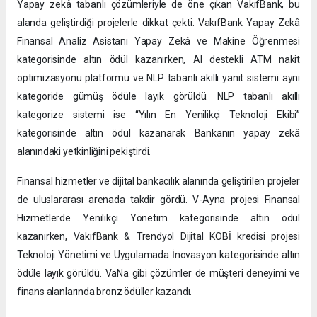
Yapay zekâ tabanlı çözümleriyle de öne çıkan VakıfBank, bu
alanda geliştirdiği projelerle dikkat çekti. VakıfBank Yapay Zekâ
Finansal Analiz Asistanı Yapay Zekâ ve Makine Öğrenmesi
kategorisinde altın ödül kazanırken, AI destekli ATM nakit
optimizasyonu platformu ve NLP tabanlı akıllı yanıt sistemi aynı
kategoride gümüş ödüle layık görüldü. NLP tabanlı akıllı
kategorize sistemi ise “Yılın En Yenilikçi Teknoloji Ekibi”
kategorisinde altın ödül kazanarak Bankanın yapay zekâ
alanındaki yetkinliğini pekiştirdi.
Finansal hizmetler ve dijital bankacılık alanında geliştirilen projeler
de uluslararası arenada takdir gördü. V-Ayna projesi Finansal
Hizmetlerde Yenilikçi Yönetim kategorisinde altın ödül
kazanırken, VakıfBank & Trendyol Dijital KOBİ kredisi projesi
Teknoloji Yönetimi ve Uygulamada İnovasyon kategorisinde altın
ödüle layık görüldü. VaNa gibi çözümler de müşteri deneyimi ve
finans alanlarında bronz ödüller kazandı.