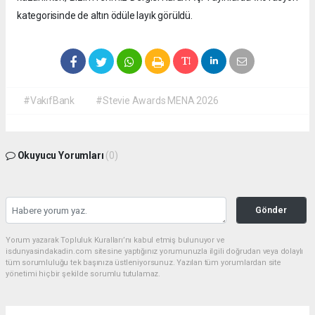
kategorisinde de altın ödüle layık görüldü.
#VakıfBank
#Stevie Awards MENA 2026
Okuyucu Yorumları
(0)
Gönder
Yorum yazarak Topluluk Kuralları’nı kabul etmiş bulunuyor ve
isdunyasindakadin.com sitesine yaptığınız yorumunuzla ilgili doğrudan veya dolaylı
tüm sorumluluğu tek başınıza üstleniyorsunuz. Yazılan tüm yorumlardan site
yönetimi hiçbir şekilde sorumlu tutulamaz.