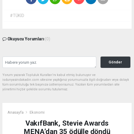
#TÜKİD
Okuyucu Yorumları
(0)
Gönder
Yorum yazarak Topluluk Kuralları’nı kabul etmiş bulunuyor ve
isdunyasindakadin.com sitesine yaptığınız yorumunuzla ilgili doğrudan veya dolaylı
tüm sorumluluğu tek başınıza üstleniyorsunuz. Yazılan tüm yorumlardan site
yönetimi hiçbir şekilde sorumlu tutulamaz.
Anasayfa
Ekonomi
VakıfBank, Stevie Awards
MENA’dan 35 ödülle döndü