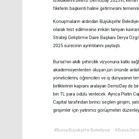
istediklerini belirtti. DemoDay 2025’in, kent
fikirlerin başkenti haline getirmesini temen
Konuşmaların ardından Büyükşehir Belediyesi’n
olarak test edilmesine imkân tanıyan kavram k
Strateji Geliştirme Daire Başkanı Derya Özg
2025 sürecinin ayrıntılarını paylaştı.
Bursa’nın akıllı şehircilik vizyonuna katkı s
akademisyenlerden oluşan jüri önünde anlattı.
yöneticilerini, öğrencileri ve iş dünyasının t
birliklerinin kapısını aralayan DemoDay de bi
bin TL para ödülü verilecek. Ayrıca Platin Cap
Capital tarafından birinci seçilen girişim, y
girişimler için yatırımcı görüşmeleri düzenle
#Bursa Büyükşehir Belediyesi
#Bursa Dem