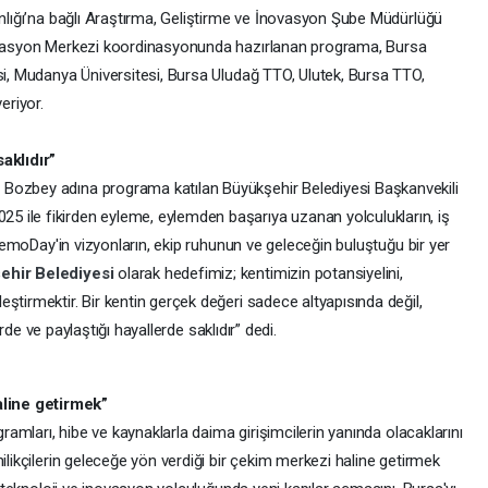
anlığı’na bağlı Araştırma, Geliştirme ve İnovasyon Şube Müdürlüğü
novasyon Merkezi koordinasyonunda hazırlanan programa, Bursa
si, Mudanya Üniversitesi, Bursa Uludağ TTO, Ulutek, Bursa TTO,
eriyor.
aklıdır”
Bozbey adına programa katılan Büyükşehir Belediyesi Başkanvekili
 ile fikirden eyleme, eylemden başarıya uzanan yolculukların, iş
. DemoDay'in vizyonların, ekip ruhunun ve geleceğin buluştuğu bir yer
ehir Belediyesi
olarak hedefimiz; kentimizin potansiyelini,
ştirmektir. Bir kentin gerçek değeri sadece altyapısında değil,
lerde ve paylaştığı hayallerde saklıdır” dedi.
line getirmek”
gramları, hibe ve kaynaklarla daima girişimcilerin yanında olacaklarını
ilikçilerin geleceğe yön verdiği bir çekim merkezi haline getirmek