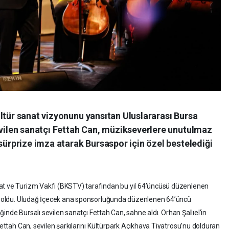
ltür sanat vizyonunu yansıtan Uluslararası Bursa
evilen sanatçı Fettah Can, müzikseverlere unutulmaz
 sürprize imza atarak Bursaspor için özel bestelediği
at ve Turizm Vakfı (BKSTV) tarafından bu yıl 64’üncüsü düzenlenen
hne oldu. Uludağ İçecek ana sponsorluğunda düzenlenen 64’üncü
liğinde Bursalı sevilen sanatçı Fettah Can, sahne aldı. Orhan Şallıel’in
Fettah Can, sevilen şarkılarını Kültürpark Açıkhava Tiyatrosu’nu dolduran