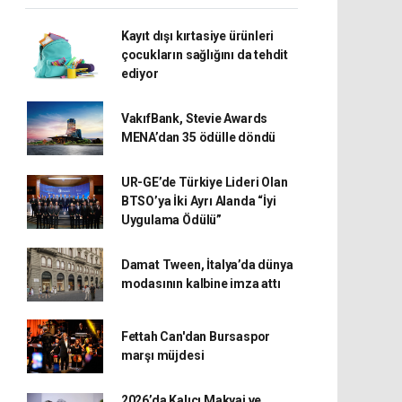
Kayıt dışı kırtasiye ürünleri
çocukların sağlığını da tehdit
ediyor
VakıfBank, Stevie Awards
MENA’dan 35 ödülle döndü
UR-GE’de Türkiye Lideri Olan
BTSO’ya İki Ayrı Alanda “İyi
Uygulama Ödülü”
Damat Tween, İtalya’da dünya
modasının kalbine imza attı
Fettah Can'dan Bursaspor
marşı müjdesi
2026’da Kalıcı Makyaj ve