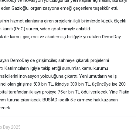
in teknoloji ve inovasyon yolculuğunda yeni kapılar açmasını, Bursa'yı
ni eden Gazioğlu, organizasyona emeği geçenlere teşekkür etti.
in hizmet alanlarına giren projelerin ilgili birimlerde küçük ölçekli
anıtı (PoC) süreci, video gösterimiyle anlatıldı.
ök de kamu, girişimci ve akademi iş birliğiyle yürütülen DemoDay
ağlayan DemoDay de girişimciler, sahneye çıkarak projelerini
 Katılımcıların ilgiyle takip ettiği sunumlar, kamu kurumu
emsilcilerini inovasyon yolculuğuna çıkarttı. Yeni umutların ve iş
rinci olan girişime 500 bin TL, ikinciye 300 bin TL, üçüncüye ise 200
ital tarafından iki ayrı projeye 75’er bin TL ödül verilecek. Yine Platin
atırım turuna çıkarılacak. BUSİAD ise ilk 5’e girmeye hak kazanan
yecek.
o Day 2025