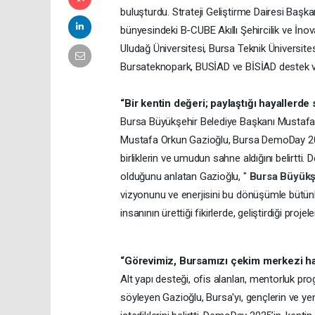
buluşturdu. Strateji Geliştirme Dairesi Başk
bünyesindeki B-CUBE Akıllı Şehircilik ve İ
Uludağ Üniversitesi, Bursa Teknik Üniversite
Bursateknopark, BUSİAD ve BİSİAD destek v
“Bir kentin değeri; paylaştığı hayallerde s
Bursa Büyükşehir Belediye Başkanı Mustafa 
Mustafa Orkun Gazioğlu, Bursa DemoDay 2025
birliklerin ve umudun sahne aldığını belirtti
olduğunu anlatan Gazioğlu, "
Bursa Büyükş
vizyonunu ve enerjisini bu dönüşümle bütünle
insanının ürettiği fikirlerde, geliştirdiği proje
“Görevimiz, Bursamızı çekim merkezi ha
Alt yapı desteği, ofis alanları, mentorluk pro
söyleyen Gazioğlu, Bursa'yı, gençlerin ve yen