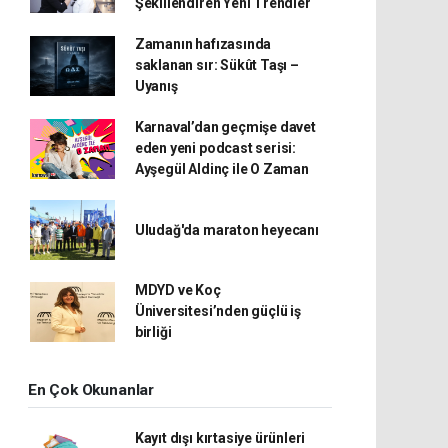
Şekillendiren Yeni Trendler
Zamanın hafızasında
saklanan sır: Sükût Taşı –
Uyanış
Karnaval’dan geçmişe davet
eden yeni podcast serisi:
Ayşegül Aldinç ile O Zaman
Uludağ'da maraton heyecanı
MDYD ve Koç
Üniversitesi’nden güçlü iş
birliği
En Çok Okunanlar
Kayıt dışı kırtasiye ürünleri