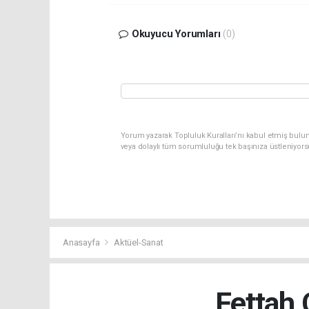
Okuyucu Yorumları
(0)
Yorum yazarak Topluluk Kuralları’nı kabul etmiş bulu
veya dolaylı tüm sorumluluğu tek başınıza üstleniyor
Anasayfa
Aktüel-Sanat
Fettah 