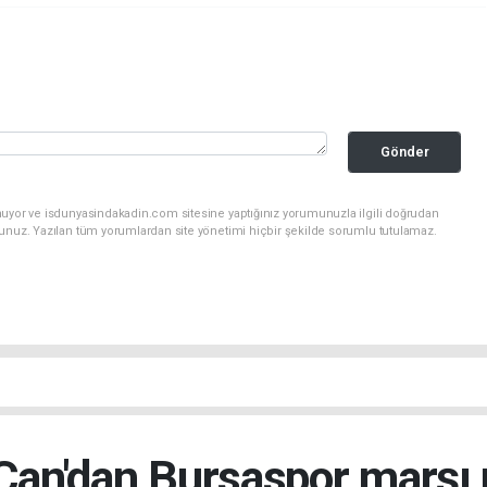
Gönder
nuyor ve isdunyasindakadin.com sitesine yaptığınız yorumunuzla ilgili doğrudan
sunuz. Yazılan tüm yorumlardan site yönetimi hiçbir şekilde sorumlu tutulamaz.
Can'dan Bursaspor marşı