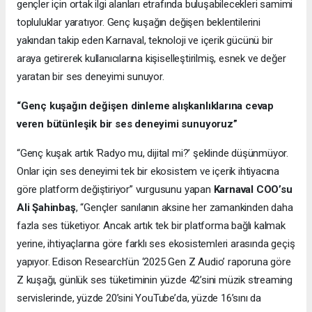
gençler için ortak ilgi alanları etrafında buluşabilecekleri samimi
topluluklar yaratıyor. Genç kuşağın değişen beklentilerini
yakından takip eden Karnaval, teknoloji ve içerik gücünü bir
araya getirerek kullanıcılarına kişiselleştirilmiş, esnek ve değer
yaratan bir ses deneyimi sunuyor.
“Genç kuşağın değişen dinleme alışkanlıklarına cevap
veren bütünleşik bir ses deneyimi sunuyoruz”
“Genç kuşak artık ‘Radyo mu, dijital mi?’ şeklinde düşünmüyor.
Onlar için ses deneyimi tek bir ekosistem ve içerik ihtiyacına
göre platform değiştiriyor” vurgusunu yapan
Karnaval COO’su
Ali Şahinbaş
, “Gençler sanılanın aksine her zamankinden daha
fazla ses tüketiyor. Ancak artık tek bir platforma bağlı kalmak
yerine, ihtiyaçlarına göre farklı ses ekosistemleri arasında geçiş
yapıyor. Edison Research’ün ‘2025 Gen Z Audio’ raporuna göre
Z kuşağı, günlük ses tüketiminin yüzde 42’sini müzik streaming
servislerinde, yüzde 20’sini YouTube’da, yüzde 16’sını da