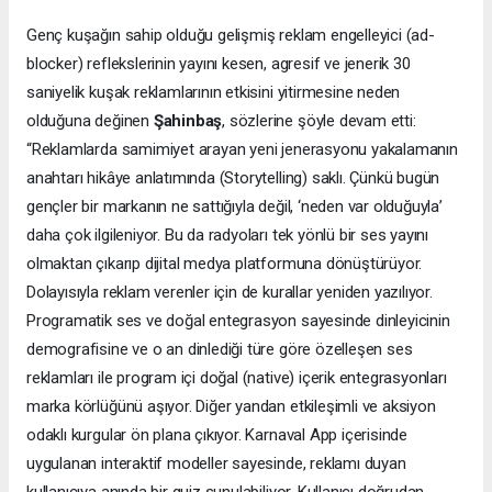
Genç kuşağın sahip olduğu gelişmiş reklam engelleyici (ad-
blocker) reflekslerinin yayını kesen, agresif ve jenerik 30
saniyelik kuşak reklamlarının etkisini yitirmesine neden
olduğuna değinen
Şahinbaş
, sözlerine şöyle devam etti:
“Reklamlarda samimiyet arayan yeni jenerasyonu yakalamanın
anahtarı hikâye anlatımında (Storytelling) saklı. Çünkü bugün
gençler bir markanın ne sattığıyla değil, ‘neden var olduğuyla’
daha çok ilgileniyor. Bu da radyoları tek yönlü bir ses yayını
olmaktan çıkarıp dijital medya platformuna dönüştürüyor.
Dolayısıyla reklam verenler için de kurallar yeniden yazılıyor.
Programatik ses ve doğal entegrasyon sayesinde dinleyicinin
demografisine ve o an dinlediği türe göre özelleşen ses
reklamları ile program içi doğal (native) içerik entegrasyonları
marka körlüğünü aşıyor. Diğer yandan etkileşimli ve aksiyon
odaklı kurgular ön plana çıkıyor. Karnaval App içerisinde
uygulanan interaktif modeller sayesinde, reklamı duyan