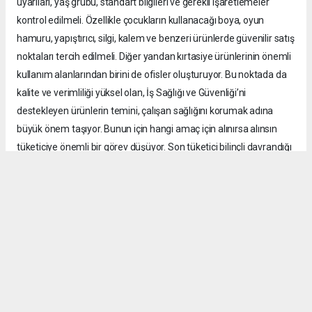
uyarıları, yaş grubu, standart bilgileri ve gerekli işaretlemeler
kontrol edilmeli. Özellikle çocukların kullanacağı boya, oyun
hamuru, yapıştırıcı, silgi, kalem ve benzeri ürünlerde güvenilir satış
noktaları tercih edilmeli. Diğer yandan kırtasiye ürünlerinin önemli
kullanım alanlarından birini de ofisler oluşturuyor. Bu noktada da
kalite ve verimliliği yüksel olan, İş Sağlığı ve Güvenliği’ni
destekleyen ürünlerin temini, çalışan sağlığını korumak adına
büyük önem taşıyor. Bunun için hangi amaç için alınırsa alınsın
tüketiciye önemli bir görev düşüyor. Son tüketici bilinçli davrandığı
takdirde kayıt dışı ürünlerin pazardaki alanı da daralır. Bu
mücadele yalnızca kamu kurumlarının ya da sektör temsilcilerinin
değil üreticiden satıcıya, tüketiciden denetim mekanizmalarına
kadar tüm kesimlerin ortak sorumluluğu.”
Güvenli ürün oranında hedef yüzde 100’e ulaşmak
Dernek olarak kayıt dışı üretimin engellenmesi ve tüketicinin
bilinçlendirilmesi noktasında yoğun bir çalışma