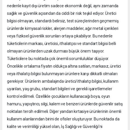
nedenle kayıt dışı üretim sadece ekonomik değil, aynı zamanda
sağlık ve güvenlik açısından da ciddi bir risk teşkil ediyor. Üretici
bilgisi olmayan, standardı belirsiz, test süreçlerinden geçmemiş
ürünlerde kimyasal riskler, alerjen maddeler, ağır metal içerikleri
veya fiziksel güvenlik sorunları ortaya çıkabiliyor. Bu nedenle
tüketicilerin markası, üreticisi, ithalatçısı ve standart bilgisi belli
olmayan ürünlerden uzak durması büyük önem taşıyor.
Tüketicilere bu noktada çok önemli sorumluluklar düşüyor.
Öncelikle ortalama fiyatın oldukça altına satılan, markasız, üretici
veya ithalatçı bilgisi bulunmayan ürünlere karşı dikkatli olmaları
gerekiyor. Ürünlerin ambalajında üretici/ithalatçı bilgisi, kullanım
uyarıları, yaş grubu, standart bilgileri ve gerekli işaretlemeler
kontrol edilmeli. Özellikle çocukların kullanacağı boya, oyun
hamuru, yapıştırıcı, silgi, kalem ve benzeri ürünlerde güvenilir satış
noktaları tercih edilmeli. Diğer yandan kırtasiye ürünlerinin önemli
kullanım alanlarından birini de ofisler oluşturuyor. Bu noktada da
kalite ve verimliliği yüksel olan, İş Sağlığı ve Güvenliği’ni