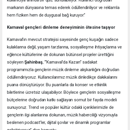
kullanıcıya anında bir quiz sunulabiliyor. Kullanıcı doğrudan
markanın dünyasına temas ederek ödüllendiriliyor ve reklamla
hem fiziken hem de duygusal bağ kuruyor.”
Karnaval gençleri dinleme deneyiminin ötesine taşıyor
Karnaval’ın mevcut stratejisi sayesinde genç kuşağın sadece
kulaklarına değil, yaşam tarzlarına, sosyalleşme ihtiyaçlarına ve
eğlence kültürlerine de dokunan bütünsel projeler ürettiğini
söyleyen
Şahinbaş
, “‘Karnaval’da Kazan” sadakat
programımızla gençlerin müzik dinleme alışkanlığını doğrudan
ödüllendiriyoruz. Kullanıcılarımız müzik dinledikçe dakikalarını
puana dönüştürüyor. Bu puanlarla da konser ve etkinlik
biletlerine ücretsiz ulaşabiliyor. Böylece gençlerin sosyalleşme
bütçelerine doğrudan katkı sağlayan somut bir fayda modeli
sunuyoruz. Trend ve popüler kültür odaklı içeriklerimizle de
gençlerin ilgi alanlarına dokunan, müzik haberciliği vizyonuyla
beslenen podcast’ler, dijital şovlar ve dinamik programlar