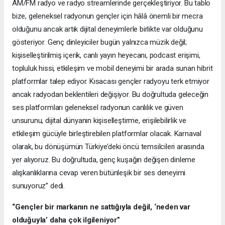
AM/FM radyo ve radyo streamlerinde gerçekleştiriyor. Bu tablo
bize, geleneksel radyonun gençler için hâlâ önemli bir mecra
olduğunu ancak artık dijital deneyimlerle birlikte var olduğunu
gösteriyor. Genç dinleyiciler bugün yalnızca müzik değil;
kişiselleştirilmiş içerik, canlı yayın heyecanı, podcast erişimi,
topluluk hissi, etkileşim ve mobil deneyimi bir arada sunan hibrit
platformlar talep ediyor. Kısacası gençler radyoyu terk etmiyor
ancak radyodan beklentileri değişiyor. Bu doğrultuda geleceğin
ses platformları geleneksel radyonun canlılık ve güven
unsurunu, dijital dünyanın kişiselleştirme, erişilebilirlik ve
etkileşim gücüyle birleştirebilen platformlar olacak. Karnaval
olarak, bu dönüşümün Türkiye’deki öncü temsilcileri arasında
yer alıyoruz. Bu doğrultuda, genç kuşağın değişen dinleme
alışkanlıklarına cevap veren bütünleşik bir ses deneyimi
sunuyoruz” dedi.
“Gençler bir markanın ne sattığıyla değil, ‘neden var
olduğuyla’ daha çok ilgileniyor”