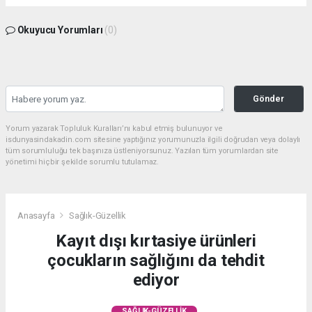
Okuyucu Yorumları
(0)
Gönder
Yorum yazarak Topluluk Kuralları’nı kabul etmiş bulunuyor ve
isdunyasindakadin.com sitesine yaptığınız yorumunuzla ilgili doğrudan veya dolaylı
tüm sorumluluğu tek başınıza üstleniyorsunuz. Yazılan tüm yorumlardan site
yönetimi hiçbir şekilde sorumlu tutulamaz.
Anasayfa
Sağlık-Güzellik
Kayıt dışı kırtasiye ürünleri
çocukların sağlığını da tehdit
ediyor
SAĞLIK-GÜZELLIK