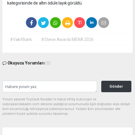
kategorisinde de altın ödüle layık görüldü.
#VakıfBank
#Stevie Awards MENA 2026
Okuyucu Yorumları
(0)
Gönder
Yorum yazarak Topluluk Kuralları’nı kabul etmiş bulunuyor ve
isdunyasindakadin.com sitesine yaptığınız yorumunuzla ilgili doğrudan veya dolaylı
tüm sorumluluğu tek başınıza üstleniyorsunuz. Yazılan tüm yorumlardan site
yönetimi hiçbir şekilde sorumlu tutulamaz.