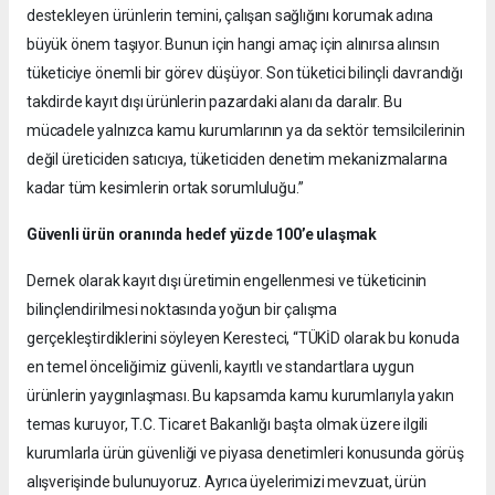
destekleyen ürünlerin temini, çalışan sağlığını korumak adına
büyük önem taşıyor. Bunun için hangi amaç için alınırsa alınsın
tüketiciye önemli bir görev düşüyor. Son tüketici bilinçli davrandığı
takdirde kayıt dışı ürünlerin pazardaki alanı da daralır. Bu
mücadele yalnızca kamu kurumlarının ya da sektör temsilcilerinin
değil üreticiden satıcıya, tüketiciden denetim mekanizmalarına
kadar tüm kesimlerin ortak sorumluluğu.”
Güvenli ürün oranında hedef yüzde 100’e ulaşmak
Dernek olarak kayıt dışı üretimin engellenmesi ve tüketicinin
bilinçlendirilmesi noktasında yoğun bir çalışma
gerçekleştirdiklerini söyleyen Keresteci, “TÜKİD olarak bu konuda
en temel önceliğimiz güvenli, kayıtlı ve standartlara uygun
ürünlerin yaygınlaşması. Bu kapsamda kamu kurumlarıyla yakın
temas kuruyor, T.C. Ticaret Bakanlığı başta olmak üzere ilgili
kurumlarla ürün güvenliği ve piyasa denetimleri konusunda görüş
alışverişinde bulunuyoruz. Ayrıca üyelerimizi mevzuat, ürün