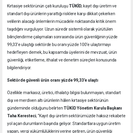
TÜKİD
Kırtasiye sektörünün çatı kuruluşu
, kayıt dışı üretim ve
standart dışı ürünlerin yarattığı risklere karşı dikkat çekerken
velilerin alacağı önlemlerin mücadele noktasında kritik önem
taşıdığını vurguluyor. Uzun süredir sistemli olarak yürütülen
bilinçlendirme çalışmaları sonrasında ürün güvenliğinin yüzde
99,33’e ulaştığı sektörde bu oranı yüzde 100’e ulaştırmayı
hedefleyen dernek, bu kapsamda üyelerini de mevzuat, ürün
güvenliği, etiketleme, ithalat ve denetim süreçleri konusunda
bilgilendiriyor.
Sektörde güvenli ürün oranı yüzde 99,33’e ulaştı
Özellikle markasız, üretici, ithalatçı bilgisi bulunmayan, standart
dışı ve merdiven altı ürünlerin hâlen kırtasiye sektörünün
gündeminde olduğunu belirten
TÜKİD Yönetim Kurulu Başkanı
Taha Keresteci
, “Kayıt dışı üretim sektörümüzde haksız rekabete
yol açan durumların başında geliyor. Standartlara uygun üretim
yapan, vergi yükümlülüklerini yerine getiren, ürün güvenliği