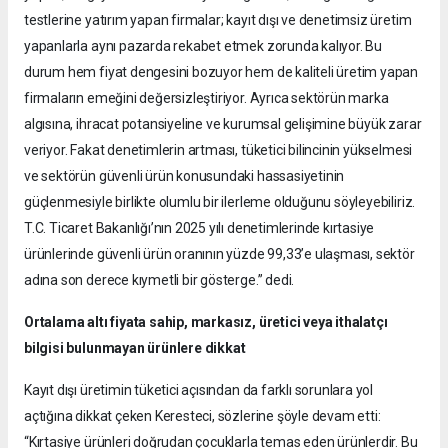
testlerine yatırım yapan firmalar; kayıt dışı ve denetimsiz üretim
yapanlarla aynı pazarda rekabet etmek zorunda kalıyor. Bu
durum hem fiyat dengesini bozuyor hem de kaliteli üretim yapan
firmaların emeğini değersizleştiriyor. Ayrıca sektörün marka
algısına, ihracat potansiyeline ve kurumsal gelişimine büyük zarar
veriyor. Fakat denetimlerin artması, tüketici bilincinin yükselmesi
ve sektörün güvenli ürün konusundaki hassasiyetinin
güçlenmesiyle birlikte olumlu bir ilerleme olduğunu söyleyebiliriz.
T.C. Ticaret Bakanlığı’nın 2025 yılı denetimlerinde kırtasiye
ürünlerinde güvenli ürün oranının yüzde 99,33’e ulaşması, sektör
adına son derece kıymetli bir gösterge.” dedi.
Ortalama altı fiyata sahip, markasız, üretici veya ithalatçı
bilgisi bulunmayan ürünlere dikkat
Kayıt dışı üretimin tüketici açısından da farklı sorunlara yol
açtığına dikkat çeken Keresteci, sözlerine şöyle devam etti:
“Kırtasiye ürünleri doğrudan çocuklarla temas eden ürünlerdir. Bu