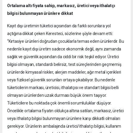
Ortalama altı fiyata sahip, markasız, üretici veya ithalatçı
bilgisi bulunmayan ürünlere dikkat
Kayıt dışı üretimin tüketici açısından da farklı sorunlara yol
açtığına dikkat çeken Keresteci, sözlerine şöyle devam etti:
“Kırtasiye ürünleri doğrudan çocuklarla temas eden ürünlerdir. Bu
nedenle kayıt dışı üretim sadece ekonomik değil, aynı zamanda
sağlık ve güvenlik açısından da ciddi bir risk teşkil ediyor. Üretici
bilgisi olmayan, standardı belirsiz, test süreçlerinden geçmemiş
ürünlerde kimyasal riskler, alerjen maddeler, ağır metal içerikleri
veya fiziksel güvenlik sorunları ortaya çıkabiliyor. Bu nedenle
tüketicilerin markası, üreticisi, ithalatçısı ve standart bilgisi belli
olmayan ürünlerden uzak durması büyük önem taşıyor.
Tüketicilere bu noktada çok önemli sorumluluklar düşüyor.
Öncelikle ortalama fiyatın oldukça altına satılan, markasız, üretici
veya ithalatçı bilgisi bulunmayan ürünlere karşı dikkatli olmaları
gerekiyor. Ürünlerin ambalajında üretici/ithalatçı bilgisi, kullanım