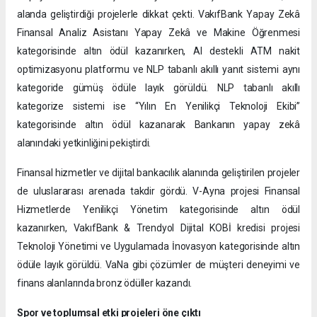
alanda geliştirdiği projelerle dikkat çekti. VakıfBank Yapay Zekâ
Finansal Analiz Asistanı Yapay Zekâ ve Makine Öğrenmesi
kategorisinde altın ödül kazanırken, AI destekli ATM nakit
optimizasyonu platformu ve NLP tabanlı akıllı yanıt sistemi aynı
kategoride gümüş ödüle layık görüldü. NLP tabanlı akıllı
kategorize sistemi ise “Yılın En Yenilikçi Teknoloji Ekibi”
kategorisinde altın ödül kazanarak Bankanın yapay zekâ
alanındaki yetkinliğini pekiştirdi.
Finansal hizmetler ve dijital bankacılık alanında geliştirilen projeler
de uluslararası arenada takdir gördü. V-Ayna projesi Finansal
Hizmetlerde Yenilikçi Yönetim kategorisinde altın ödül
kazanırken, VakıfBank & Trendyol Dijital KOBİ kredisi projesi
Teknoloji Yönetimi ve Uygulamada İnovasyon kategorisinde altın
ödüle layık görüldü. VaNa gibi çözümler de müşteri deneyimi ve
finans alanlarında bronz ödüller kazandı.
Spor ve toplumsal etki projeleri öne çıktı