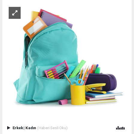
Erkek
|
Kadın
(Haberi Sesli Oku)