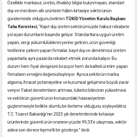
Özellikle markasız, üretici, ithalatçı bilgisi bulunmayan, standart
dışı ve merdiven altı ürünlerin hâlen kırtasiye sektörünün
gündeminde olduğunu belirten
TÜKİD Yönetim Kurulu Başkanı
Taha Keresteci
, “Kayıt dışı üretim sektörümüzde haksız rekabete
yol açan durumların başında geliyor. Standartlara uygun üretim
yapan, vergi yükümlülüklerini yerine getiren, ürün güvenliği
testlerine yatırım yapan firmalar; kayıt dışı ve denetimsiz üretim
yapanlarla aynı pazarda rekabet etmek zorunda kalıyor. Bu
durum hem fiyat dengesini bozuyor hem de kaliteli üretim yapan
firmaların emeğini değersizleştiriyor. Ayrıca sektörün marka
algısına, ihracat potansiyeline ve kurumsal gelişimine büyük zarar
veriyor. Fakat denetimlerin artması, tüketici bilincinin yükselmesi
ve sektörün güvenli ürün konusundaki hassasiyetinin
güçlenmesiyle birlikte olumlu bir ilerleme olduğunu söyleyebiliriz.
T.C. Ticaret Bakanlığı’nın 2025 yılı denetimlerinde kırtasiye
ürünlerinde güvenli ürün oranının yüzde 99,33’e ulaşması, sektör
adına son derece kıymetli bir gösterge.” dedi.