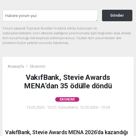
Gönder
Yorum yazarak Topluluk Kuralları’nı kabul etmiş bulunuyor ve
isdunyasindakadin.com sitesine yaptığınız yorumunuzla ilgili doğrudan veya dolaylı
tüm sorumluluğu tek başınıza üstleniyorsunuz. Yazılan tüm yorumlardan site
yönetimi hiçbir şekilde sorumlu tutulamaz.
Anasayfa
Ekonomi
VakıfBank, Stevie Awards
MENA’dan 35 ödülle döndü
EKONOMI
15.05.2026 - 10:07, Güncelleme: 15.05.2026 - 10:34
VakıfBank, Stevie Awards MENA 2026’da kazandığı