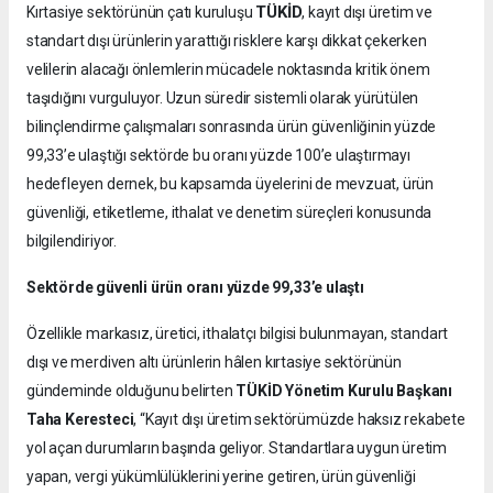
TÜKİD
Kırtasiye sektörünün çatı kuruluşu
, kayıt dışı üretim ve
standart dışı ürünlerin yarattığı risklere karşı dikkat çekerken
velilerin alacağı önlemlerin mücadele noktasında kritik önem
taşıdığını vurguluyor. Uzun süredir sistemli olarak yürütülen
bilinçlendirme çalışmaları sonrasında ürün güvenliğinin yüzde
99,33’e ulaştığı sektörde bu oranı yüzde 100’e ulaştırmayı
hedefleyen dernek, bu kapsamda üyelerini de mevzuat, ürün
güvenliği, etiketleme, ithalat ve denetim süreçleri konusunda
bilgilendiriyor.
Sektörde güvenli ürün oranı yüzde 99,33’e ulaştı
Özellikle markasız, üretici, ithalatçı bilgisi bulunmayan, standart
dışı ve merdiven altı ürünlerin hâlen kırtasiye sektörünün
gündeminde olduğunu belirten
TÜKİD Yönetim Kurulu Başkanı
Taha Keresteci
, “Kayıt dışı üretim sektörümüzde haksız rekabete
yol açan durumların başında geliyor. Standartlara uygun üretim
yapan, vergi yükümlülüklerini yerine getiren, ürün güvenliği