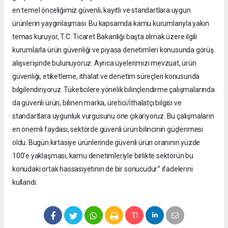
en temel önceliğimiz güvenli, kayıtlı ve standartlara uygun
ürünlerin yaygınlaşması. Bu kapsamda kamu kurumlarıyla yakın
temas kuruyor, T.C. Ticaret Bakanlığı başta olmak üzere ilgili
kurumlarla ürün güvenliği ve piyasa denetimleri konusunda görüş
alışverişinde bulunuyoruz. Ayrıca üyelerimizi mevzuat, ürün
güvenliği, etiketleme, ithalat ve denetim süreçleri konusunda
bilgilendiriyoruz. Tüketicilere yönelik bilinçlendirme çalışmalarında
da güvenli ürün, bilinen marka, üretici/ithalatçı bilgisi ve
standartlara uygunluk vurgusunu öne çıkarıyoruz. Bu çalışmaların
en önemli faydası, sektörde güvenli ürün bilincinin güçlenmesi
oldu. Bugün kırtasiye ürünlerinde güvenli ürün oranının yüzde
100’e yaklaşması, kamu denetimleriyle birlikte sektörün bu
konudaki ortak hassasiyetinin de bir sonucudur.” ifadelerini
kullandı.