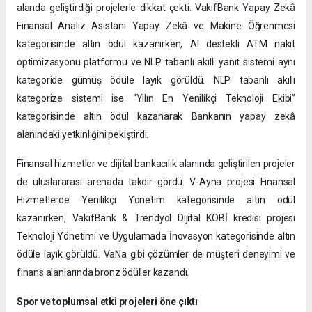
alanda geliştirdiği projelerle dikkat çekti. VakıfBank Yapay Zekâ
Finansal Analiz Asistanı Yapay Zekâ ve Makine Öğrenmesi
kategorisinde altın ödül kazanırken, AI destekli ATM nakit
optimizasyonu platformu ve NLP tabanlı akıllı yanıt sistemi aynı
kategoride gümüş ödüle layık görüldü. NLP tabanlı akıllı
kategorize sistemi ise “Yılın En Yenilikçi Teknoloji Ekibi”
kategorisinde altın ödül kazanarak Bankanın yapay zekâ
alanındaki yetkinliğini pekiştirdi.
Finansal hizmetler ve dijital bankacılık alanında geliştirilen projeler
de uluslararası arenada takdir gördü. V-Ayna projesi Finansal
Hizmetlerde Yenilikçi Yönetim kategorisinde altın ödül
kazanırken, VakıfBank & Trendyol Dijital KOBİ kredisi projesi
Teknoloji Yönetimi ve Uygulamada İnovasyon kategorisinde altın
ödüle layık görüldü. VaNa gibi çözümler de müşteri deneyimi ve
finans alanlarında bronz ödüller kazandı.
Spor ve toplumsal etki projeleri öne çıktı