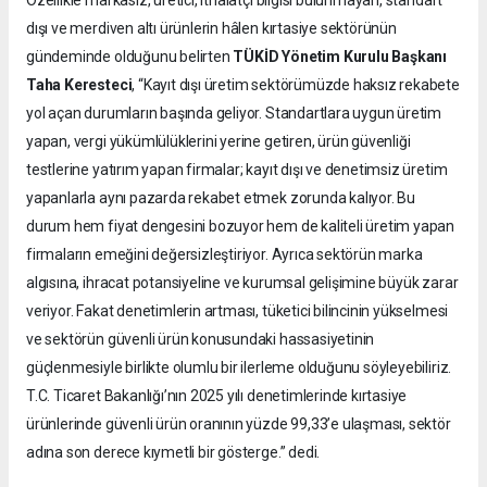
dışı ve merdiven altı ürünlerin hâlen kırtasiye sektörünün
gündeminde olduğunu belirten
TÜKİD Yönetim Kurulu Başkanı
Taha Keresteci
, “Kayıt dışı üretim sektörümüzde haksız rekabete
yol açan durumların başında geliyor. Standartlara uygun üretim
yapan, vergi yükümlülüklerini yerine getiren, ürün güvenliği
testlerine yatırım yapan firmalar; kayıt dışı ve denetimsiz üretim
yapanlarla aynı pazarda rekabet etmek zorunda kalıyor. Bu
durum hem fiyat dengesini bozuyor hem de kaliteli üretim yapan
firmaların emeğini değersizleştiriyor. Ayrıca sektörün marka
algısına, ihracat potansiyeline ve kurumsal gelişimine büyük zarar
veriyor. Fakat denetimlerin artması, tüketici bilincinin yükselmesi
ve sektörün güvenli ürün konusundaki hassasiyetinin
güçlenmesiyle birlikte olumlu bir ilerleme olduğunu söyleyebiliriz.
T.C. Ticaret Bakanlığı’nın 2025 yılı denetimlerinde kırtasiye
ürünlerinde güvenli ürün oranının yüzde 99,33’e ulaşması, sektör
adına son derece kıymetli bir gösterge.” dedi.