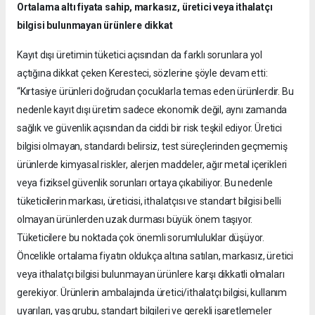
Ortalama altı fiyata sahip, markasız, üretici veya ithalatçı
bilgisi bulunmayan ürünlere dikkat
Kayıt dışı üretimin tüketici açısından da farklı sorunlara yol
açtığına dikkat çeken Keresteci, sözlerine şöyle devam etti:
“Kırtasiye ürünleri doğrudan çocuklarla temas eden ürünlerdir. Bu
nedenle kayıt dışı üretim sadece ekonomik değil, aynı zamanda
sağlık ve güvenlik açısından da ciddi bir risk teşkil ediyor. Üretici
bilgisi olmayan, standardı belirsiz, test süreçlerinden geçmemiş
ürünlerde kimyasal riskler, alerjen maddeler, ağır metal içerikleri
veya fiziksel güvenlik sorunları ortaya çıkabiliyor. Bu nedenle
tüketicilerin markası, üreticisi, ithalatçısı ve standart bilgisi belli
olmayan ürünlerden uzak durması büyük önem taşıyor.
Tüketicilere bu noktada çok önemli sorumluluklar düşüyor.
Öncelikle ortalama fiyatın oldukça altına satılan, markasız, üretici
veya ithalatçı bilgisi bulunmayan ürünlere karşı dikkatli olmaları
gerekiyor. Ürünlerin ambalajında üretici/ithalatçı bilgisi, kullanım
uyarıları, yaş grubu, standart bilgileri ve gerekli işaretlemeler