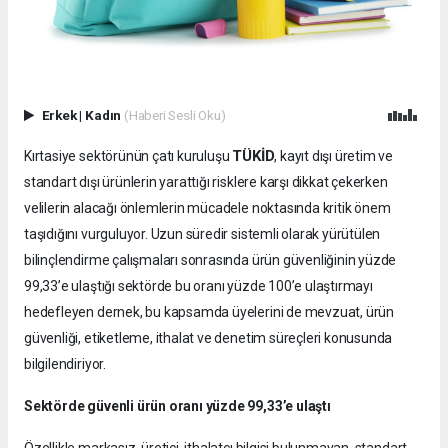
Erkek
|
Kadın
(Haberi Sesli Oku)
TÜKİD
Kırtasiye sektörünün çatı kuruluşu
, kayıt dışı üretim ve
standart dışı ürünlerin yarattığı risklere karşı dikkat çekerken
velilerin alacağı önlemlerin mücadele noktasında kritik önem
taşıdığını vurguluyor. Uzun süredir sistemli olarak yürütülen
bilinçlendirme çalışmaları sonrasında ürün güvenliğinin yüzde
99,33’e ulaştığı sektörde bu oranı yüzde 100’e ulaştırmayı
hedefleyen dernek, bu kapsamda üyelerini de mevzuat, ürün
güvenliği, etiketleme, ithalat ve denetim süreçleri konusunda
bilgilendiriyor.
Sektörde güvenli ürün oranı yüzde 99,33’e ulaştı
Özellikle markasız, üretici, ithalatçı bilgisi bulunmayan, standart