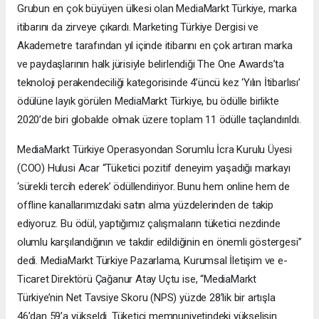
Grubun en çok büyüyen ülkesi olan MediaMarkt Türkiye, marka
itibarını da zirveye çıkardı. Marketing Türkiye Dergisi ve
Akademetre tarafından yıl içinde itibarını en çok artıran marka
ve paydaşlarının halk jürisiyle belirlendiği The One Awards’ta
teknoloji perakendeciliği kategorisinde 4’üncü kez ‘Yılın İtibarlısı’
ödülüne layık görülen MediaMarkt Türkiye, bu ödülle birlikte
2020’de biri globalde olmak üzere toplam 11 ödülle taçlandırıldı.
MediaMarkt Türkiye Operasyondan Sorumlu İcra Kurulu Üyesi
(COO) Hulusi Acar “Tüketici pozitif deneyim yaşadığı markayı
‘sürekli tercih ederek’ ödüllendiriyor. Bunu hem online hem de
offline kanallarımızdaki satın alma yüzdelerinden de takip
ediyoruz. Bu ödül, yaptığımız çalışmaların tüketici nezdinde
olumlu karşılandığının ve takdir edildiğinin en önemli göstergesi”
dedi. MediaMarkt Türkiye Pazarlama, Kurumsal İletişim ve e-
Ticaret Direktörü Çağanur Atay Uçtu ise, “MediaMarkt
Türkiye’nin Net Tavsiye Skoru (NPS) yüzde 28’lik bir artışla
46’dan 59’a yükseldi. Tüketici memnuniyetindeki yükselişin