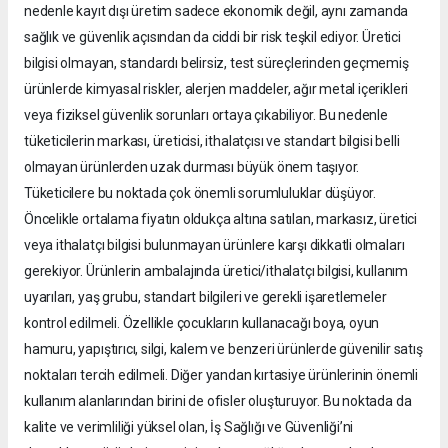
nedenle kayıt dışı üretim sadece ekonomik değil, aynı zamanda
sağlık ve güvenlik açısından da ciddi bir risk teşkil ediyor. Üretici
bilgisi olmayan, standardı belirsiz, test süreçlerinden geçmemiş
ürünlerde kimyasal riskler, alerjen maddeler, ağır metal içerikleri
veya fiziksel güvenlik sorunları ortaya çıkabiliyor. Bu nedenle
tüketicilerin markası, üreticisi, ithalatçısı ve standart bilgisi belli
olmayan ürünlerden uzak durması büyük önem taşıyor.
Tüketicilere bu noktada çok önemli sorumluluklar düşüyor.
Öncelikle ortalama fiyatın oldukça altına satılan, markasız, üretici
veya ithalatçı bilgisi bulunmayan ürünlere karşı dikkatli olmaları
gerekiyor. Ürünlerin ambalajında üretici/ithalatçı bilgisi, kullanım
uyarıları, yaş grubu, standart bilgileri ve gerekli işaretlemeler
kontrol edilmeli. Özellikle çocukların kullanacağı boya, oyun
hamuru, yapıştırıcı, silgi, kalem ve benzeri ürünlerde güvenilir satış
noktaları tercih edilmeli. Diğer yandan kırtasiye ürünlerinin önemli
kullanım alanlarından birini de ofisler oluşturuyor. Bu noktada da
kalite ve verimliliği yüksel olan, İş Sağlığı ve Güvenliği’ni