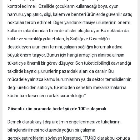
kontrol edilmeli. Özellikle çocukların kullanacağı boya, oyun
hamuru, yapıştırıcı, silgi, kalem ve benzeri ürünlerde güvenilir satış
noktaları tercih edilmeli. Diğer yandan kırtasiye ürünlerinin önemli
kullanım alanlarından birini de ofisler oluşturuyor. Bu noktada da
kalite ve verimliliği yüksel olan, İş Sağlığı ve Güvenliği’ni
destekleyen ürünlerin temini, çalışan sağlığını korumak adına
büyük önem taşıyor. Bunun için hangi amaç için alınırsa alınsın
tüketiciye önemli bir görev düşüyor. Son tüketici bilinçli davrandığı
takdirde kayıt dışı ürünlerin pazardaki alanı da daralır. Bu
mücadele yalnızca kamu kurumlarının ya da sektör temsilcilerinin
değil üreticiden satıcıya, tüketiciden denetim mekanizmalarına
kadar tüm kesimlerin ortak sorumluluğu.”
Güvenli ürün oranında hedef yüzde 100’e ulaşmak
Dernek olarak kayıt dışı üretimin engellenmesi ve tüketicinin
bilinçlendirilmesi noktasında yoğun bir çalışma
gerçekleştirdiklerini söyleyen Keresteci, “TÜKİD olarak bu konuda