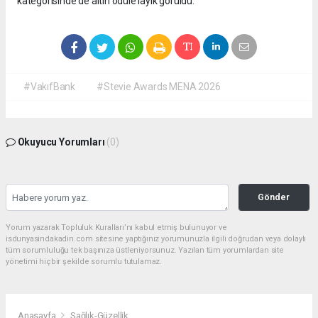
kategorisinde de altın ödüle layık görüldü.
#VakıfBank
#Stevie Awards MENA 2026
Okuyucu Yorumları
(0)
Gönder
Yorum yazarak Topluluk Kuralları’nı kabul etmiş bulunuyor ve
isdunyasindakadin.com sitesine yaptığınız yorumunuzla ilgili doğrudan veya dolaylı
tüm sorumluluğu tek başınıza üstleniyorsunuz. Yazılan tüm yorumlardan site
yönetimi hiçbir şekilde sorumlu tutulamaz.
Anasayfa
Sağlık-Güzellik