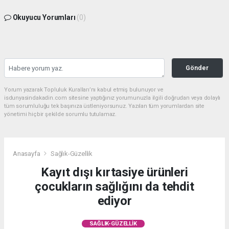
Okuyucu Yorumları
(0)
Gönder
Yorum yazarak Topluluk Kuralları’nı kabul etmiş bulunuyor ve
isdunyasindakadin.com sitesine yaptığınız yorumunuzla ilgili doğrudan veya dolaylı
tüm sorumluluğu tek başınıza üstleniyorsunuz. Yazılan tüm yorumlardan site
yönetimi hiçbir şekilde sorumlu tutulamaz.
Anasayfa
Sağlık-Güzellik
Kayıt dışı kırtasiye ürünleri
çocukların sağlığını da tehdit
ediyor
SAĞLIK-GÜZELLIK