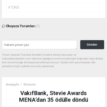
#TÜKİD
Okuyucu Yorumları
(0)
Gönder
Yorum yazarak Topluluk Kuralları’nı kabul etmiş bulunuyor ve
isdunyasindakadin.com sitesine yaptığınız yorumunuzla ilgili doğrudan veya dolaylı
tüm sorumluluğu tek başınıza üstleniyorsunuz. Yazılan tüm yorumlardan site
yönetimi hiçbir şekilde sorumlu tutulamaz.
Anasayfa
Ekonomi
VakıfBank, Stevie Awards
MENA’dan 35 ödülle döndü