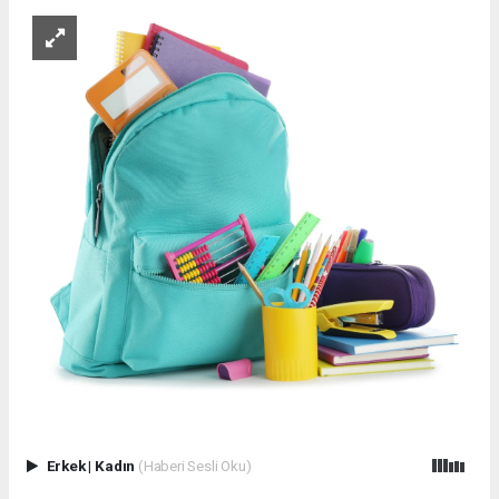
Erkek
|
Kadın
(Haberi Sesli Oku)