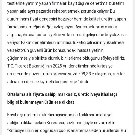
testlerine yatırım yapan firmalar; kayıt dışı ve denetimsiz üretim
yapanlarla aynı pazarda rekabet etmek zorunda kalıyor. Bu
durum hem fiyat dengesini bozuyor hem de kaliteli üretim yapan
firmaların emeğini değersizleştiriyor. Ayrıca sektörün marka
algısına, ihracat potansiyeline ve kurumsal gelişimine büyük zarar
veriyor. Fakat denetimlerin artması, tüketici bilincinin yükselmesi
ve sektörün güvenli ürün konusundaki hassasiyetinin
güçlenmesiyle birlikte olumlu bir ilerleme olduğunu söyleyebiliriz.
T.C. Ticaret Bakanlığı’nın 2025 yılı denetimlerinde kırtasiye
ürünlerinde güvenli ürün oranının yüzde 99,33’e ulaşması, sektör
adına son derece kıymetli bir gösterge.” dedi.
Ortalama altı fiyata sahip, markasız, üretici veya ithalatçı
bilgisi bulunmayan ürünlere dikkat
Kayıt dışı üretimin tüketici açısından da farklı sorunlara yol
açtığına dikkat çeken Keresteci, sözlerine şöyle devam etti:
“Kırtasiye ürünleri doğrudan çocuklarla temas eden ürünlerdir. Bu