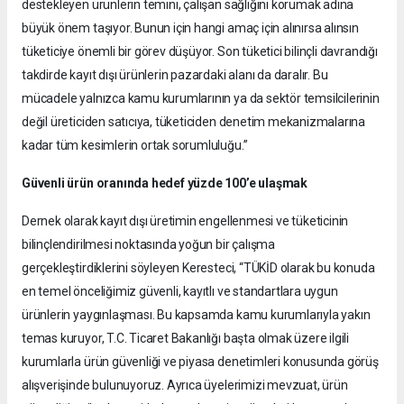
destekleyen ürünlerin temini, çalışan sağlığını korumak adına
büyük önem taşıyor. Bunun için hangi amaç için alınırsa alınsın
tüketiciye önemli bir görev düşüyor. Son tüketici bilinçli davrandığı
takdirde kayıt dışı ürünlerin pazardaki alanı da daralır. Bu
mücadele yalnızca kamu kurumlarının ya da sektör temsilcilerinin
değil üreticiden satıcıya, tüketiciden denetim mekanizmalarına
kadar tüm kesimlerin ortak sorumluluğu.”
Güvenli ürün oranında hedef yüzde 100’e ulaşmak
Dernek olarak kayıt dışı üretimin engellenmesi ve tüketicinin
bilinçlendirilmesi noktasında yoğun bir çalışma
gerçekleştirdiklerini söyleyen Keresteci, “TÜKİD olarak bu konuda
en temel önceliğimiz güvenli, kayıtlı ve standartlara uygun
ürünlerin yaygınlaşması. Bu kapsamda kamu kurumlarıyla yakın
temas kuruyor, T.C. Ticaret Bakanlığı başta olmak üzere ilgili
kurumlarla ürün güvenliği ve piyasa denetimleri konusunda görüş
alışverişinde bulunuyoruz. Ayrıca üyelerimizi mevzuat, ürün