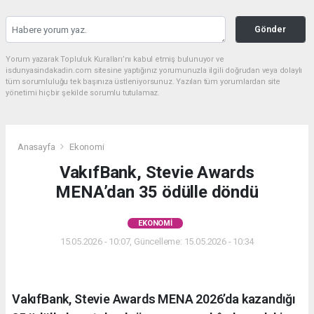
Gönder
Yorum yazarak Topluluk Kuralları’nı kabul etmiş bulunuyor ve
isdunyasindakadin.com sitesine yaptığınız yorumunuzla ilgili doğrudan veya dolaylı
tüm sorumluluğu tek başınıza üstleniyorsunuz. Yazılan tüm yorumlardan site
yönetimi hiçbir şekilde sorumlu tutulamaz.
Anasayfa
Ekonomi
VakıfBank, Stevie Awards
MENA’dan 35 ödülle döndü
EKONOMI
15.05.2026 - 10:07, Güncelleme: 15.05.2026 - 10:34
VakıfBank, Stevie Awards MENA 2026’da kazandığı