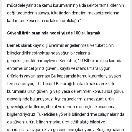
mücadele yalnızca kamu kurumlarının ya da sektör temsilcilerinin
değil üreticiden satıcıya, tüketiciden denetim mekanizmalarına
kadar tüm kesimlerin ortak sorumluluğu.”
Güvenli ürün oranında hedef yüzde 100’e ulaşmak
Dernek olarak kayıt dışı üretimin engellenmesi ve tüketicinin
bilinçlendirilmesi noktasında yoğun bir çalışma
gerçekleştirdiklerini söyleyen Keresteci, “TÜKİD olarak bu konuda
en temel önceliğimiz güvenli, kayıtlı ve standartlara uygun
ürünlerin yaygınlaşması. Bu kapsamda kamu kurumlarıyla yakın
temas kuruyor, T.C. Ticaret Bakanlığı başta olmak üzere ilgili
kurumlarla ürün güvenliği ve piyasa denetimleri konusunda görüş
alışverişinde bulunuyoruz. Ayrıca üyelerimizi mevzuat, ürün
güvenliği, etiketleme, ithalat ve denetim süreçleri konusunda
bilgilendiriyoruz. Tüketicilere yönelik bilinçlendirme çalışmalarında
da güvenli ürün, bilinen marka, üretici/ithalatçı bilgisi ve
standartlara uygunluk vurgusunu öne çıkarıyoruz. Bu çalışmaların