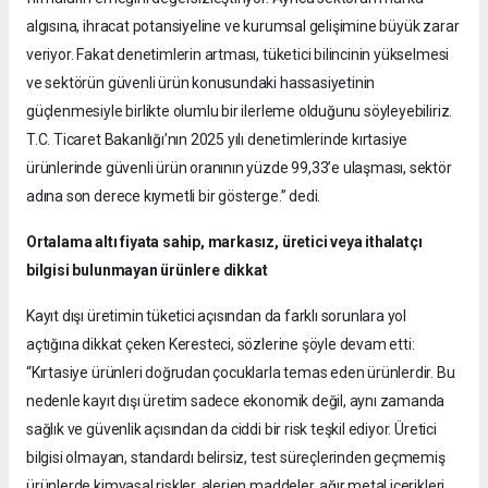
algısına, ihracat potansiyeline ve kurumsal gelişimine büyük zarar
veriyor. Fakat denetimlerin artması, tüketici bilincinin yükselmesi
ve sektörün güvenli ürün konusundaki hassasiyetinin
güçlenmesiyle birlikte olumlu bir ilerleme olduğunu söyleyebiliriz.
T.C. Ticaret Bakanlığı’nın 2025 yılı denetimlerinde kırtasiye
ürünlerinde güvenli ürün oranının yüzde 99,33’e ulaşması, sektör
adına son derece kıymetli bir gösterge.” dedi.
Ortalama altı fiyata sahip, markasız, üretici veya ithalatçı
bilgisi bulunmayan ürünlere dikkat
Kayıt dışı üretimin tüketici açısından da farklı sorunlara yol
açtığına dikkat çeken Keresteci, sözlerine şöyle devam etti:
“Kırtasiye ürünleri doğrudan çocuklarla temas eden ürünlerdir. Bu
nedenle kayıt dışı üretim sadece ekonomik değil, aynı zamanda
sağlık ve güvenlik açısından da ciddi bir risk teşkil ediyor. Üretici
bilgisi olmayan, standardı belirsiz, test süreçlerinden geçmemiş
ürünlerde kimyasal riskler, alerjen maddeler, ağır metal içerikleri