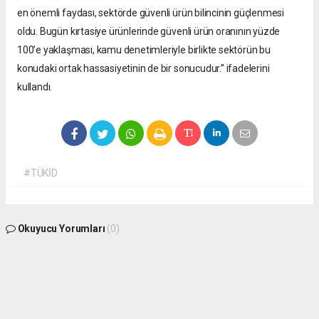
en önemli faydası, sektörde güvenli ürün bilincinin güçlenmesi
oldu. Bugün kırtasiye ürünlerinde güvenli ürün oranının yüzde
100’e yaklaşması, kamu denetimleriyle birlikte sektörün bu
konudaki ortak hassasiyetinin de bir sonucudur.” ifadelerini
kullandı.
#TÜKİD
Okuyucu Yorumları
(0)
Gönder
Yorum yazarak Topluluk Kuralları’nı kabul etmiş bulunuyor ve