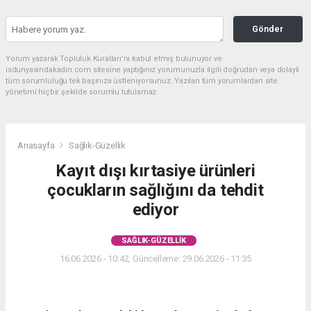
Gönder
Yorum yazarak Topluluk Kuralları’nı kabul etmiş bulunuyor ve
isdunyasindakadin.com sitesine yaptığınız yorumunuzla ilgili doğrudan veya dolaylı
tüm sorumluluğu tek başınıza üstleniyorsunuz. Yazılan tüm yorumlardan site
yönetimi hiçbir şekilde sorumlu tutulamaz.
Anasayfa
Sağlık-Güzellik
Kayıt dışı kırtasiye ürünleri
çocukların sağlığını da tehdit
ediyor
SAĞLIK-GÜZELLIK
16.06.2026 - 10:42, Güncelleme: 29.06.2026 - 11:35