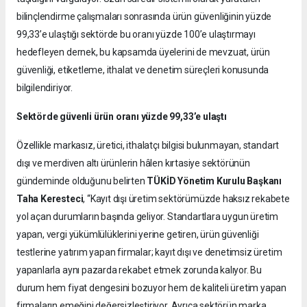
bilinçlendirme çalışmaları sonrasında ürün güvenliğinin yüzde
99,33’e ulaştığı sektörde bu oranı yüzde 100’e ulaştırmayı
hedefleyen dernek, bu kapsamda üyelerini de mevzuat, ürün
güvenliği, etiketleme, ithalat ve denetim süreçleri konusunda
bilgilendiriyor.
Sektörde güvenli ürün oranı yüzde 99,33’e ulaştı
Özellikle markasız, üretici, ithalatçı bilgisi bulunmayan, standart
dışı ve merdiven altı ürünlerin hâlen kırtasiye sektörünün
gündeminde olduğunu belirten
TÜKİD Yönetim Kurulu Başkanı
Taha Keresteci
, “Kayıt dışı üretim sektörümüzde haksız rekabete
yol açan durumların başında geliyor. Standartlara uygun üretim
yapan, vergi yükümlülüklerini yerine getiren, ürün güvenliği
testlerine yatırım yapan firmalar; kayıt dışı ve denetimsiz üretim
yapanlarla aynı pazarda rekabet etmek zorunda kalıyor. Bu
durum hem fiyat dengesini bozuyor hem de kaliteli üretim yapan
firmaların emeğini değersizleştiriyor. Ayrıca sektörün marka