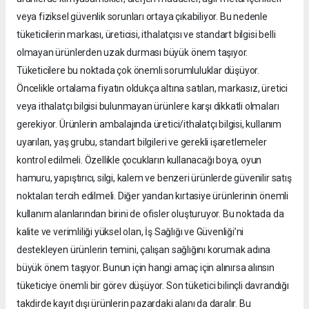
veya fiziksel güvenlik sorunları ortaya çıkabiliyor. Bu nedenle
tüketicilerin markası, üreticisi, ithalatçısı ve standart bilgisi belli
olmayan ürünlerden uzak durması büyük önem taşıyor.
Tüketicilere bu noktada çok önemli sorumluluklar düşüyor.
Öncelikle ortalama fiyatın oldukça altına satılan, markasız, üretici
veya ithalatçı bilgisi bulunmayan ürünlere karşı dikkatli olmaları
gerekiyor. Ürünlerin ambalajında üretici/ithalatçı bilgisi, kullanım
uyarıları, yaş grubu, standart bilgileri ve gerekli işaretlemeler
kontrol edilmeli. Özellikle çocukların kullanacağı boya, oyun
hamuru, yapıştırıcı, silgi, kalem ve benzeri ürünlerde güvenilir satış
noktaları tercih edilmeli. Diğer yandan kırtasiye ürünlerinin önemli
kullanım alanlarından birini de ofisler oluşturuyor. Bu noktada da
kalite ve verimliliği yüksel olan, İş Sağlığı ve Güvenliği’ni
destekleyen ürünlerin temini, çalışan sağlığını korumak adına
büyük önem taşıyor. Bunun için hangi amaç için alınırsa alınsın
tüketiciye önemli bir görev düşüyor. Son tüketici bilinçli davrandığı
takdirde kayıt dışı ürünlerin pazardaki alanı da daralır. Bu