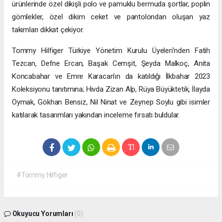
ürünlerinde özel dikişli polo ve pamuklu bermuda şortlar, poplin
gömlekler, özel dikim ceket ve pantolondan oluşan yaz
takımları dikkat çekiyor.
Tommy Hilfiger Türkiye Yönetim Kurulu Üyeleri’nden Fatih
Tezcan, Defne Ercan, Başak Cemşit, Şeyda Malkoç, Anita
Koncabahar ve Emre Karacan’ın da katıldığı İlkbahar 2023
Koleksiyonu tanıtımına; Hivda Zizan Alp, Rüya Büyüktetik, İlayda
Oymak, Gökhan Bensiz, Nil Ninat ve Zeynep Soylu gibi
isimler
katılarak tasarımları yakından inceleme fırsatı buldular.
#Tommy Hilfiger
Okuyucu Yorumları
(0)