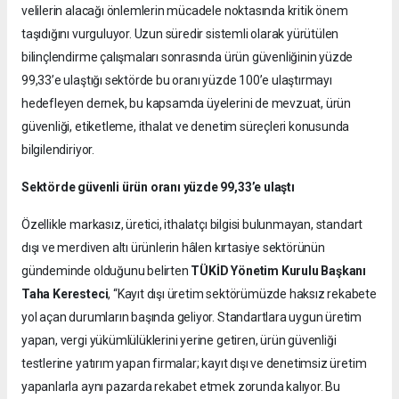
velilerin alacağı önlemlerin mücadele noktasında kritik önem
taşıdığını vurguluyor. Uzun süredir sistemli olarak yürütülen
bilinçlendirme çalışmaları sonrasında ürün güvenliğinin yüzde
99,33’e ulaştığı sektörde bu oranı yüzde 100’e ulaştırmayı
hedefleyen dernek, bu kapsamda üyelerini de mevzuat, ürün
güvenliği, etiketleme, ithalat ve denetim süreçleri konusunda
bilgilendiriyor.
Sektörde güvenli ürün oranı yüzde 99,33’e ulaştı
Özellikle markasız, üretici, ithalatçı bilgisi bulunmayan, standart
dışı ve merdiven altı ürünlerin hâlen kırtasiye sektörünün
gündeminde olduğunu belirten
TÜKİD Yönetim Kurulu Başkanı
Taha Keresteci
, “Kayıt dışı üretim sektörümüzde haksız rekabete
yol açan durumların başında geliyor. Standartlara uygun üretim
yapan, vergi yükümlülüklerini yerine getiren, ürün güvenliği
testlerine yatırım yapan firmalar; kayıt dışı ve denetimsiz üretim
yapanlarla aynı pazarda rekabet etmek zorunda kalıyor. Bu