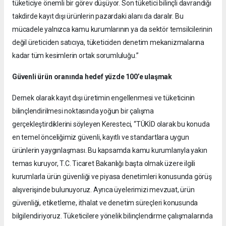
tüketiciye önemli bir görev düşüyor. Son tüketici bilinçli davrandığı
takdirde kayıt dışı ürünlerin pazardaki alanı da daralır. Bu
mücadele yalnızca kamu kurumlarının ya da sektör temsilcilerinin
değil üreticiden satıcıya, tüketiciden denetim mekanizmalarına
kadar tüm kesimlerin ortak sorumluluğu.”
Güvenli ürün oranında hedef yüzde 100’e ulaşmak
Dernek olarak kayıt dışı üretimin engellenmesi ve tüketicinin
bilinçlendirilmesi noktasında yoğun bir çalışma
gerçekleştirdiklerini söyleyen Keresteci, “TÜKİD olarak bu konuda
en temel önceliğimiz güvenli, kayıtlı ve standartlara uygun
ürünlerin yaygınlaşması. Bu kapsamda kamu kurumlarıyla yakın
temas kuruyor, T.C. Ticaret Bakanlığı başta olmak üzere ilgili
kurumlarla ürün güvenliği ve piyasa denetimleri konusunda görüş
alışverişinde bulunuyoruz. Ayrıca üyelerimizi mevzuat, ürün
güvenliği, etiketleme, ithalat ve denetim süreçleri konusunda
bilgilendiriyoruz. Tüketicilere yönelik bilinçlendirme çalışmalarında