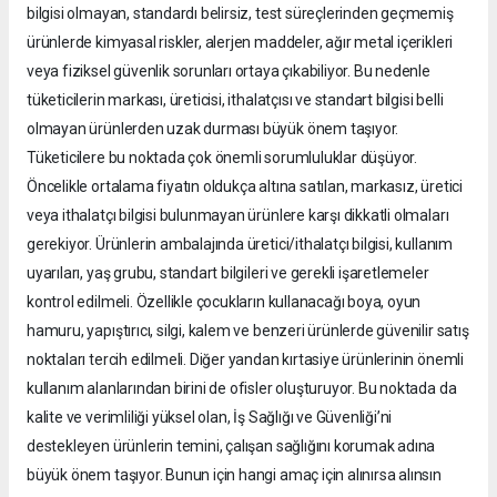
bilgisi olmayan, standardı belirsiz, test süreçlerinden geçmemiş
ürünlerde kimyasal riskler, alerjen maddeler, ağır metal içerikleri
veya fiziksel güvenlik sorunları ortaya çıkabiliyor. Bu nedenle
tüketicilerin markası, üreticisi, ithalatçısı ve standart bilgisi belli
olmayan ürünlerden uzak durması büyük önem taşıyor.
Tüketicilere bu noktada çok önemli sorumluluklar düşüyor.
Öncelikle ortalama fiyatın oldukça altına satılan, markasız, üretici
veya ithalatçı bilgisi bulunmayan ürünlere karşı dikkatli olmaları
gerekiyor. Ürünlerin ambalajında üretici/ithalatçı bilgisi, kullanım
uyarıları, yaş grubu, standart bilgileri ve gerekli işaretlemeler
kontrol edilmeli. Özellikle çocukların kullanacağı boya, oyun
hamuru, yapıştırıcı, silgi, kalem ve benzeri ürünlerde güvenilir satış
noktaları tercih edilmeli. Diğer yandan kırtasiye ürünlerinin önemli
kullanım alanlarından birini de ofisler oluşturuyor. Bu noktada da
kalite ve verimliliği yüksel olan, İş Sağlığı ve Güvenliği’ni
destekleyen ürünlerin temini, çalışan sağlığını korumak adına
büyük önem taşıyor. Bunun için hangi amaç için alınırsa alınsın