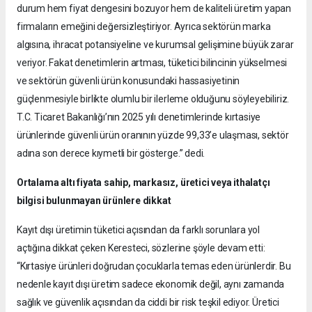
durum hem fiyat dengesini bozuyor hem de kaliteli üretim yapan
firmaların emeğini değersizleştiriyor. Ayrıca sektörün marka
algısına, ihracat potansiyeline ve kurumsal gelişimine büyük zarar
veriyor. Fakat denetimlerin artması, tüketici bilincinin yükselmesi
ve sektörün güvenli ürün konusundaki hassasiyetinin
güçlenmesiyle birlikte olumlu bir ilerleme olduğunu söyleyebiliriz.
T.C. Ticaret Bakanlığı’nın 2025 yılı denetimlerinde kırtasiye
ürünlerinde güvenli ürün oranının yüzde 99,33’e ulaşması, sektör
adına son derece kıymetli bir gösterge.” dedi.
Ortalama altı fiyata sahip, markasız, üretici veya ithalatçı
bilgisi bulunmayan ürünlere dikkat
Kayıt dışı üretimin tüketici açısından da farklı sorunlara yol
açtığına dikkat çeken Keresteci, sözlerine şöyle devam etti:
“Kırtasiye ürünleri doğrudan çocuklarla temas eden ürünlerdir. Bu
nedenle kayıt dışı üretim sadece ekonomik değil, aynı zamanda
sağlık ve güvenlik açısından da ciddi bir risk teşkil ediyor. Üretici