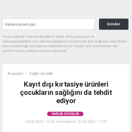
Gönder
Yorum yazarak Topluluk Kuralları’nı kabul etmiş bulunuyor ve
isdunyasindakadin.com sitesine yaptığınız yorumunuzla ilgili doğrudan veya dolaylı
tüm sorumluluğu tek başınıza üstleniyorsunuz. Yazılan tüm yorumlardan site
yönetimi hiçbir şekilde sorumlu tutulamaz.
Anasayfa
Sağlık-Güzellik
Kayıt dışı kırtasiye ürünleri
çocukların sağlığını da tehdit
ediyor
SAĞLIK-GÜZELLIK
16.06.2026 - 10:42, Güncelleme: 29.06.2026 - 11:35