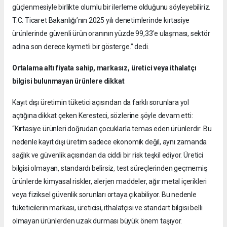
güçlenmesiyle birlikte olumlu bir ilerleme olduğunu söyleyebiliriz.
T.C. Ticaret Bakanlığı’nın 2025 yılı denetimlerinde kırtasiye
ürünlerinde güvenli ürün oranının yüzde 99,33’e ulaşması, sektör
adına son derece kıymetli bir gösterge.” dedi.
Ortalama altı fiyata sahip, markasız, üretici veya ithalatçı
bilgisi bulunmayan ürünlere dikkat
Kayıt dışı üretimin tüketici açısından da farklı sorunlara yol
açtığına dikkat çeken Keresteci, sözlerine şöyle devam etti:
“Kırtasiye ürünleri doğrudan çocuklarla temas eden ürünlerdir. Bu
nedenle kayıt dışı üretim sadece ekonomik değil, aynı zamanda
sağlık ve güvenlik açısından da ciddi bir risk teşkil ediyor. Üretici
bilgisi olmayan, standardı belirsiz, test süreçlerinden geçmemiş
ürünlerde kimyasal riskler, alerjen maddeler, ağır metal içerikleri
veya fiziksel güvenlik sorunları ortaya çıkabiliyor. Bu nedenle
tüketicilerin markası, üreticisi, ithalatçısı ve standart bilgisi belli
olmayan ürünlerden uzak durması büyük önem taşıyor.