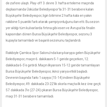
de zafere ulaştı. Play-off 3. devre 3. hafta erteleme maçında
deplasmanda Üsküdar Belediyespor’la 31-31 berabere kalan
Büyükşehir Belediyespor, ligin bitimine 2 hafta kala en yakın
rakibine 5 puanlık fark atarak şampiyonluğunu ilan etti. Bu sezon
yer aldığı tüm kulvarlarda fırtına gibi esen ve Avrupa’da finalin
kapısından dönen Bursa Büyükşehir Belediyespor, sezonu 3
kupayla tamamladı ve başarılı sezonunu taçlandırdı.
Rakibiyle Çamlıca Spor Salonu’nda karşı karşıya gelen Büyükşehir
Belediyespor, maçın 6. dakikasını 5-1 geride geçerken, 12.
dakikada 6-5’e getirdi. Maçın ilkyarısını 15-12 geride tamamlayan
Bursa Büyükşehir Belediyespor, ikinci yarıya etkili başladı.
Devrenin başında farkı 1 sayıya (15-14) indiren Büyükşehir
Belediyespor, 49. dakikada 23-22’lik skorla maçta ilk kez öne geçti.
57. dakikada 3’e (27-24) çıkaran Bursa Büyükşehir Belediyespor,
maçı 31-31 berabere tamamladı.