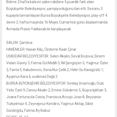
Bitime 2 hafta kala en yakın rakibine 5 puanlık fark atan
Büyükşehir Belediyespor, şampiyonluğunu ilan etti. Sezonu 3
kupayla tamamlayan Bursa Büyükşehir Belediyespor, play-off 4.
devre 2. hafta maçında 16 Mayıs Cumartesi günü deplasmanda
Armada Praxis Yalıkavak ile karşılaşacak.
SALON: Çamlıca
HAKEMLER: Hasan Kılıç, Özdemir Kaan Çınar
ÜSKÜDAR BELEDİYESPOR: Selen Akalın, Seval Bozova, Sinem
Vatan Güney 3, Fatma Gül Midilli 5, Nil Şengöçen 5, Yağmur Özler
2, Fanta 5, Kaluderovic, Sena Nur Çelik 2, Helin Su Karagözlü 1,
Ayşenur Kara 6, sudenaz Dağlı 2
BURSA BÜYÜKŞEHİR BELEDİYESPOR: Sevilay İmamoğlu Öcal,
Yeliz Özel 9, Cansu Akalın 2, Emine Gökdemir 5, Büşra Işıkhan 3,
Joana Fortuna da Costa, Francisca Aroujo Joao 8, Beyzanur
Türkyılmaz 4, Zeynepnur Kendirci, Yağmur Aktay, Sibel
Gündoğdu, Fatma Ay Babur