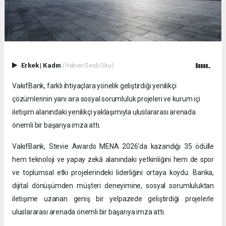
Erkek
|
Kadın
(Haberi Sesli Oku)
VakıfBank, farklı ihtiyaçlara yönelik geliştirdiği yenilikçi
çözümlerinin yanı sıra sosyal sorumluluk projeleri ve kurum içi
iletişim alanındaki yenilikçi yaklaşımıyla uluslararası arenada
önemli bir başarıya imza attı.
VakıfBank, Stevie Awards MENA 2026’da kazandığı 35 ödülle
hem teknoloji ve yapay zekâ alanındaki yetkinliğini hem de spor
ve toplumsal etki projelerindeki liderliğini ortaya koydu. Banka,
dijital dönüşümden müşteri deneyimine, sosyal sorumluluktan
iletişime uzanan geniş bir yelpazede geliştirdiği projelerle
uluslararası arenada önemli bir başarıya imza attı.