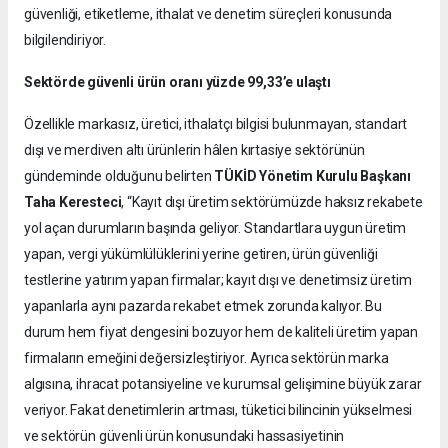
güvenliği, etiketleme, ithalat ve denetim süreçleri konusunda
bilgilendiriyor.
Sektörde güvenli ürün oranı yüzde 99,33’e ulaştı
Özellikle markasız, üretici, ithalatçı bilgisi bulunmayan, standart
dışı ve merdiven altı ürünlerin hâlen kırtasiye sektörünün
gündeminde olduğunu belirten
TÜKİD Yönetim Kurulu Başkanı
Taha Keresteci
, “Kayıt dışı üretim sektörümüzde haksız rekabete
yol açan durumların başında geliyor. Standartlara uygun üretim
yapan, vergi yükümlülüklerini yerine getiren, ürün güvenliği
testlerine yatırım yapan firmalar; kayıt dışı ve denetimsiz üretim
yapanlarla aynı pazarda rekabet etmek zorunda kalıyor. Bu
durum hem fiyat dengesini bozuyor hem de kaliteli üretim yapan
firmaların emeğini değersizleştiriyor. Ayrıca sektörün marka
algısına, ihracat potansiyeline ve kurumsal gelişimine büyük zarar
veriyor. Fakat denetimlerin artması, tüketici bilincinin yükselmesi
ve sektörün güvenli ürün konusundaki hassasiyetinin