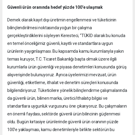
Güvenli ürün oranında hedef yüzde 100’e ulaşmak
Dernek olarak kayıt dışı üretimin engellenmesi ve tüketicinin
bilinçlendirilmesi noktasında yoğun bir çalışma
gerçekleştirdiklerini söyleyen Keresteci, “TÜKİD olarak bu konuda
en temel önceliğimiz güvenli, kayıtlı ve standartlara uygun
ürünlerin yaygınlaşması. Bu kapsamda kamu kurumlarıyla yakın
temas kuruyor, T.C. Ticaret Bakanlığı başta olmak üzere ilgili
kurumlarla ürün güvenliği ve piyasa denetimleri konusunda görüş
alışverişinde bulunuyoruz. Ayrıca üyelerimizi mevzuat, ürün
güvenliği, etiketleme, ithalat ve denetim süreçleri konusunda
bilgilendiriyoruz. Tüketicilere yönelik bilinçlendirme çalışmalarında
da güvenli ürün, bilinen marka, üretici/ithalatçı bilgisi ve
standartlara uygunluk vurgusunu öne çıkarıyoruz. Bu çalışmaların
en önemli faydası, sektörde güvenli ürün bilincinin güçlenmesi
oldu. Bugün kırtasiye ürünlerinde güvenli ürün oranının yüzde
100’e yaklaşması, kamu denetimleriyle birlikte sektörün bu