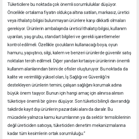
Tüketicilere bu noktada çok önemli sorumluluklar düşüyor.
Öncelikle ortalama fiyatın oldukça altına satılan, markasız, üretici
veya ithalatçı bilgisi bulunmayan ürünlere karşı dikkatli olmaları
gerekiyor. Ürünlerin ambalajında üretici/ithalatçı bilgisi, kullanım
uyarıları, yaş grubu, standart bilgileri ve gerekli işaretlemeler
kontrol edilmeli. Özellikle çocukların kullanacağı boya, oyun
hamuru, yapıştırıcı, silgi, kalem ve benzeri ürünlerde güvenilir satış
noktaları tercih edilmeli. Diğer yandan kırtasiye ürünlerinin önemli
kullanım alanlarından birini de ofisler oluşturuyor. Bu noktada da
kalite ve verimliliği yüksel olan, İş Sağlığı ve Güvenliği’ni
destekleyen ürünlerin temini, çalışan sağlığını korumak adına
büyük önem taşıyor. Bunun için hangi amaç için alınırsa alınsın
tüketiciye önemli bir görev düşüyor. Son tüketici bilinçli davrandığı
takdirde kayıt dışı ürünlerin pazardaki alanı da daralır. Bu
mücadele yalnızca kamu kurumlarının ya da sektör temsilcilerinin
değil üreticiden satıcıya, tüketiciden denetim mekanizmalarına
kadar tüm kesimlerin ortak sorumluluğu.”