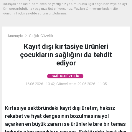
isdunyasindakadin.com sitesine yaptığınız yorumunuzla ilgili doğrudan veya dolaylı
tüm sorumluluğu tek başınıza üstleniyorsunuz. Yazılan tüm yorumlardan site
yönetimi hiçbir şekilde sorumlu tutulamaz.
Anasayfa
Sağlık-Güzellik
Kayıt dışı kırtasiye ürünleri
çocukların sağlığını da tehdit
ediyor
SAĞLIK-GÜZELLIK
16.06.2026 - 10:42, Güncelleme: 29.06.2026 - 11:35
Kırtasiye sektöründeki kayıt dışı üretim, haksız
rekabet ve fiyat dengesinin bozulmasına yol
açarken en büyük zararı ise ürünlerle bire bir temas
halinde olan çocuklara veriyor. Sektördeki kayıt dışı