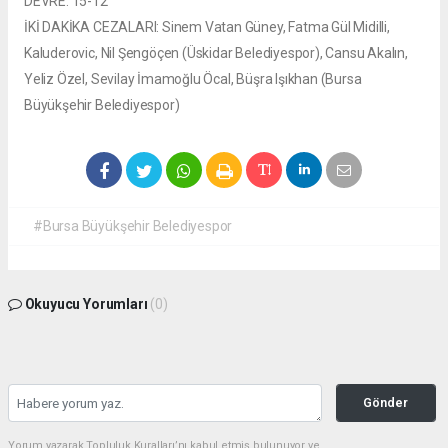
DEVRE: 15-12
İKİ DAKİKA CEZALARI: Sinem Vatan Güney, Fatma Gül Midilli,
Kaluderovic, Nil Şengöçen (Üskidar Belediyespor), Cansu Akalın,
Yeliz Özel, Sevilay İmamoğlu Öcal, Büşra Işıkhan (Bursa
Büyükşehir Belediyespor)
#Bursa Büyükşehir Belediyespor
Okuyucu Yorumları
(0)
Gönder
Yorum yazarak Topluluk Kuralları’nı kabul etmiş bulunuyor ve