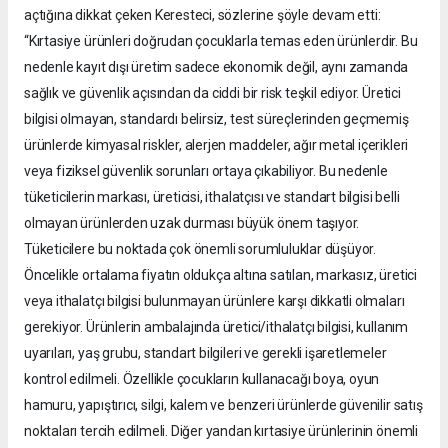
açtığına dikkat çeken Keresteci, sözlerine şöyle devam etti:
“Kırtasiye ürünleri doğrudan çocuklarla temas eden ürünlerdir. Bu
nedenle kayıt dışı üretim sadece ekonomik değil, aynı zamanda
sağlık ve güvenlik açısından da ciddi bir risk teşkil ediyor. Üretici
bilgisi olmayan, standardı belirsiz, test süreçlerinden geçmemiş
ürünlerde kimyasal riskler, alerjen maddeler, ağır metal içerikleri
veya fiziksel güvenlik sorunları ortaya çıkabiliyor. Bu nedenle
tüketicilerin markası, üreticisi, ithalatçısı ve standart bilgisi belli
olmayan ürünlerden uzak durması büyük önem taşıyor.
Tüketicilere bu noktada çok önemli sorumluluklar düşüyor.
Öncelikle ortalama fiyatın oldukça altına satılan, markasız, üretici
veya ithalatçı bilgisi bulunmayan ürünlere karşı dikkatli olmaları
gerekiyor. Ürünlerin ambalajında üretici/ithalatçı bilgisi, kullanım
uyarıları, yaş grubu, standart bilgileri ve gerekli işaretlemeler
kontrol edilmeli. Özellikle çocukların kullanacağı boya, oyun
hamuru, yapıştırıcı, silgi, kalem ve benzeri ürünlerde güvenilir satış
noktaları tercih edilmeli. Diğer yandan kırtasiye ürünlerinin önemli