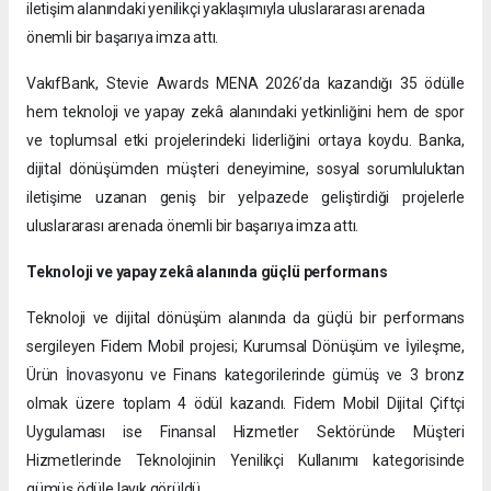
iletişim alanındaki yenilikçi yaklaşımıyla uluslararası arenada
önemli bir başarıya imza attı.
VakıfBank, Stevie Awards MENA 2026’da kazandığı 35 ödülle
hem teknoloji ve yapay zekâ alanındaki yetkinliğini hem de spor
ve toplumsal etki projelerindeki liderliğini ortaya koydu. Banka,
dijital dönüşümden müşteri deneyimine, sosyal sorumluluktan
iletişime uzanan geniş bir yelpazede geliştirdiği projelerle
uluslararası arenada önemli bir başarıya imza attı.
Teknoloji ve yapay zekâ alanında güçlü performans
Teknoloji ve dijital dönüşüm alanında da güçlü bir performans
sergileyen Fidem Mobil projesi; Kurumsal Dönüşüm ve İyileşme,
Ürün İnovasyonu ve Finans kategorilerinde gümüş ve 3 bronz
olmak üzere toplam 4 ödül kazandı. Fidem Mobil Dijital Çiftçi
Uygulaması ise Finansal Hizmetler Sektöründe Müşteri
Hizmetlerinde Teknolojinin Yenilikçi Kullanımı kategorisinde
gümüş ödüle layık görüldü.