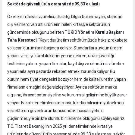
Sektörde güvenli ürün oranı yüzde 99,33’e ulaştı
Özellikle markasız, üretici, ithalatçı bilgisi bulunmayan, standart
dışı ve merdiven altı ürünlerin hâlen kırtasiye sektörünün
gündeminde olduğunu belirten
TÜKİD Yönetim Kurulu Başkanı
Taha Keresteci
, “Kayıt dışı üretim sektörümüzde haksız rekabete
yol açan durumların başında geliyor. Standartlara uygun üretim
yapan, vergi yükümlülüklerini yerine getiren, ürün güvenliği
testlerine yatırım yapan firmalar; kayıt dışı ve denetimsiz üretim
yapanlarla aynı pazarda rekabet etmek zorunda kalıyor. Bu
durum hem fiyat dengesini bozuyor hem de kaliteli üretim yapan
firmaların emeğini değersizleştiriyor. Ayrıca sektörün marka
algısına, ihracat potansiyeline ve kurumsal gelişimine büyük zarar
veriyor. Fakat denetimlerin artması, tüketici bilincinin yükselmesi
ve sektörün güvenli ürün konusundaki hassasiyetinin
güçlenmesiyle birlikte olumlu bir ilerleme olduğunu söyleyebiliriz.
T.C. Ticaret Bakanlığı’nın 2025 yılı denetimlerinde kırtasiye
ürünlerinde güvenli ürün oranının yüzde 99,33’e ulaşması, sektör