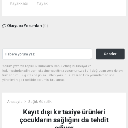
#ayakkabı
#ayak
Okuyucu Yorumları
(0)
Gönder
Yorum yazarak Topluluk Kuralları’nı kabul etmiş bulunuyor ve
isdunyasindakadin.com sitesine yaptığınız yorumunuzla ilgili doğrudan veya dolaylı
tüm sorumluluğu tek başınıza üstleniyorsunuz. Yazılan tüm yorumlardan site
yönetimi hiçbir şekilde sorumlu tutulamaz.
Anasayfa
Sağlık-Güzellik
Kayıt dışı kırtasiye ürünleri
çocukların sağlığını da tehdit