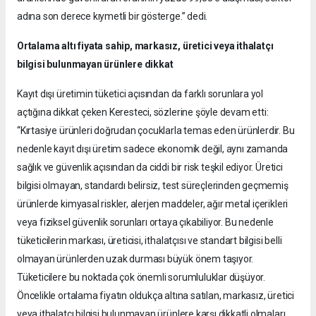
adına son derece kıymetli bir gösterge.” dedi.
Ortalama altı fiyata sahip, markasız, üretici veya ithalatçı
bilgisi bulunmayan ürünlere dikkat
Kayıt dışı üretimin tüketici açısından da farklı sorunlara yol
açtığına dikkat çeken Keresteci, sözlerine şöyle devam etti:
“Kırtasiye ürünleri doğrudan çocuklarla temas eden ürünlerdir. Bu
nedenle kayıt dışı üretim sadece ekonomik değil, aynı zamanda
sağlık ve güvenlik açısından da ciddi bir risk teşkil ediyor. Üretici
bilgisi olmayan, standardı belirsiz, test süreçlerinden geçmemiş
ürünlerde kimyasal riskler, alerjen maddeler, ağır metal içerikleri
veya fiziksel güvenlik sorunları ortaya çıkabiliyor. Bu nedenle
tüketicilerin markası, üreticisi, ithalatçısı ve standart bilgisi belli
olmayan ürünlerden uzak durması büyük önem taşıyor.
Tüketicilere bu noktada çok önemli sorumluluklar düşüyor.
Öncelikle ortalama fiyatın oldukça altına satılan, markasız, üretici
veya ithalatçı bilgisi bulunmayan ürünlere karşı dikkatli olmaları