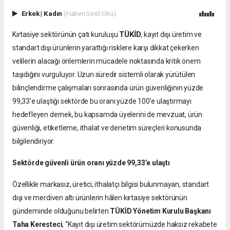
Erkek
|
Kadın
(Haberi Sesli Oku)
TÜKİD
Kırtasiye sektörünün çatı kuruluşu
, kayıt dışı üretim ve
standart dışı ürünlerin yarattığı risklere karşı dikkat çekerken
velilerin alacağı önlemlerin mücadele noktasında kritik önem
taşıdığını vurguluyor. Uzun süredir sistemli olarak yürütülen
bilinçlendirme çalışmaları sonrasında ürün güvenliğinin yüzde
99,33’e ulaştığı sektörde bu oranı yüzde 100’e ulaştırmayı
hedefleyen dernek, bu kapsamda üyelerini de mevzuat, ürün
güvenliği, etiketleme, ithalat ve denetim süreçleri konusunda
bilgilendiriyor.
Sektörde güvenli ürün oranı yüzde 99,33’e ulaştı
Özellikle markasız, üretici, ithalatçı bilgisi bulunmayan, standart
dışı ve merdiven altı ürünlerin hâlen kırtasiye sektörünün
gündeminde olduğunu belirten
TÜKİD Yönetim Kurulu Başkanı
Taha Keresteci
, “Kayıt dışı üretim sektörümüzde haksız rekabete