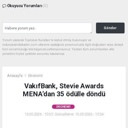
Okuyucu Yorumları
(0)
Gönder
Yorum yazarak Topluluk Kuralları’nı kabul etmiş bulunuyor ve
isdunyasindakadin.com sitesine yaptığınız yorumunuzla ilgili doğrudan veya dolaylı
tüm sorumluluğu tek başınıza üstleniyorsunuz. Yazılan tüm yorumlardan site
yönetimi hiçbir şekilde sorumlu tutulamaz.
Anasayfa
Ekonomi
VakıfBank, Stevie Awards
MENA’dan 35 ödülle döndü
EKONOMI
15.05.2026 - 10:07, Güncelleme: 15.05.2026 - 10:34