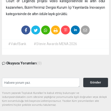
Court of Legends projesi video kategorilerinde iki altın ödül
kazanırken, BizimYerimiz Dergisi Kurum İçi Yayınlarda İnovasyon
kategorisinde de altın ödüle layık görüldü.
#VakıfBank
#Stevie Awards MENA 2026
Okuyucu Yorumları
(0)
Gönder
Yorum yazarak Topluluk Kuralları’nı kabul etmiş bulunuyor ve
isdunyasindakadin.com sitesine yaptığınız yorumunuzla ilgili doğrudan veya dolaylı
tüm sorumluluğu tek başınıza üstleniyorsunuz. Yazılan tüm yorumlardan site
yönetimi hiçbir şekilde sorumlu tutulamaz.