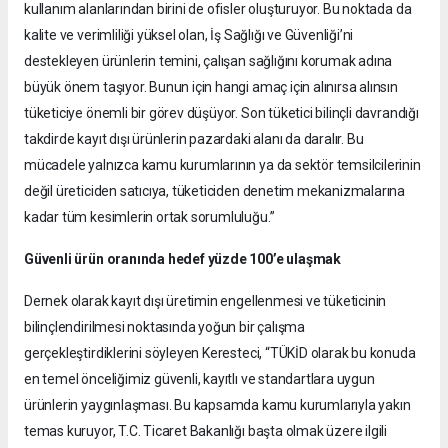
kullanım alanlarından birini de ofisler oluşturuyor. Bu noktada da
kalite ve verimliliği yüksel olan, İş Sağlığı ve Güvenliği’ni
destekleyen ürünlerin temini, çalışan sağlığını korumak adına
büyük önem taşıyor. Bunun için hangi amaç için alınırsa alınsın
tüketiciye önemli bir görev düşüyor. Son tüketici bilinçli davrandığı
takdirde kayıt dışı ürünlerin pazardaki alanı da daralır. Bu
mücadele yalnızca kamu kurumlarının ya da sektör temsilcilerinin
değil üreticiden satıcıya, tüketiciden denetim mekanizmalarına
kadar tüm kesimlerin ortak sorumluluğu.”
Güvenli ürün oranında hedef yüzde 100’e ulaşmak
Dernek olarak kayıt dışı üretimin engellenmesi ve tüketicinin
bilinçlendirilmesi noktasında yoğun bir çalışma
gerçekleştirdiklerini söyleyen Keresteci, “TÜKİD olarak bu konuda
en temel önceliğimiz güvenli, kayıtlı ve standartlara uygun
ürünlerin yaygınlaşması. Bu kapsamda kamu kurumlarıyla yakın
temas kuruyor, T.C. Ticaret Bakanlığı başta olmak üzere ilgili