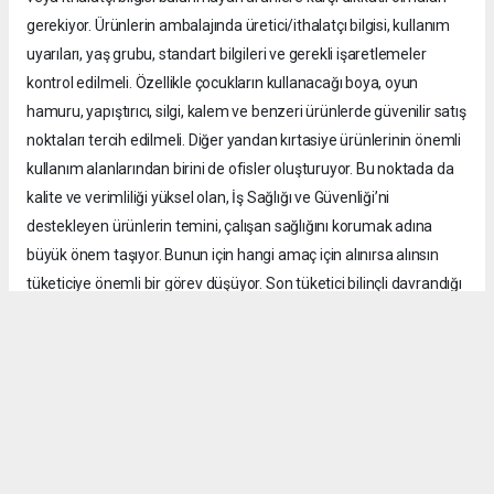
gerekiyor. Ürünlerin ambalajında üretici/ithalatçı bilgisi, kullanım
uyarıları, yaş grubu, standart bilgileri ve gerekli işaretlemeler
kontrol edilmeli. Özellikle çocukların kullanacağı boya, oyun
hamuru, yapıştırıcı, silgi, kalem ve benzeri ürünlerde güvenilir satış
noktaları tercih edilmeli. Diğer yandan kırtasiye ürünlerinin önemli
kullanım alanlarından birini de ofisler oluşturuyor. Bu noktada da
kalite ve verimliliği yüksel olan, İş Sağlığı ve Güvenliği’ni
destekleyen ürünlerin temini, çalışan sağlığını korumak adına
büyük önem taşıyor. Bunun için hangi amaç için alınırsa alınsın
tüketiciye önemli bir görev düşüyor. Son tüketici bilinçli davrandığı
takdirde kayıt dışı ürünlerin pazardaki alanı da daralır. Bu
mücadele yalnızca kamu kurumlarının ya da sektör temsilcilerinin
değil üreticiden satıcıya, tüketiciden denetim mekanizmalarına
kadar tüm kesimlerin ortak sorumluluğu.”
Güvenli ürün oranında hedef yüzde 100’e ulaşmak
Dernek olarak kayıt dışı üretimin engellenmesi ve tüketicinin