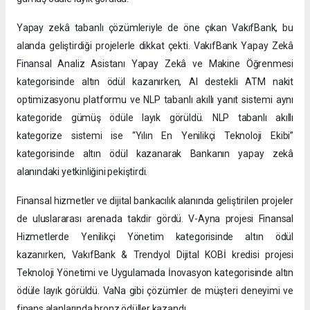
Yapay zekâ tabanlı çözümleriyle de öne çıkan VakıfBank, bu
alanda geliştirdiği projelerle dikkat çekti. VakıfBank Yapay Zekâ
Finansal Analiz Asistanı Yapay Zekâ ve Makine Öğrenmesi
kategorisinde altın ödül kazanırken, AI destekli ATM nakit
optimizasyonu platformu ve NLP tabanlı akıllı yanıt sistemi aynı
kategoride gümüş ödüle layık görüldü. NLP tabanlı akıllı
kategorize sistemi ise “Yılın En Yenilikçi Teknoloji Ekibi”
kategorisinde altın ödül kazanarak Bankanın yapay zekâ
alanındaki yetkinliğini pekiştirdi.
Finansal hizmetler ve dijital bankacılık alanında geliştirilen projeler
de uluslararası arenada takdir gördü. V-Ayna projesi Finansal
Hizmetlerde Yenilikçi Yönetim kategorisinde altın ödül
kazanırken, VakıfBank & Trendyol Dijital KOBİ kredisi projesi
Teknoloji Yönetimi ve Uygulamada İnovasyon kategorisinde altın
ödüle layık görüldü. VaNa gibi çözümler de müşteri deneyimi ve
finans alanlarında bronz ödüller kazandı.