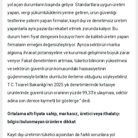
yol açan durumların başında geliyor. Standartlara uygun üretim
yapan, vergi yükümlülüklerini yerine getiren, ürün güvenliği
testlerine yatırım yapan firmalar; kayıt dışı ve denetimsiz üretim
yapanlarla aynı pazarda rekabet etmek zorunda kalıyor. Bu
durum hem fiyat dengesini bozuyor hem de kaliteli üretim yapan
firmaların emeğini değersizleştiriyor. Ayrıca sektörün marka
algısına, ihracat potansiyeline ve kurumsal gelişimine büyük zarar
veriyor. Fakat denetimlerin artması, tüketici bilincinin yükselmesi
ve sektörün güvenli ürün konusundaki hassasiyetinin
güçlenmesiyle birlikte olumlu bir ilerleme olduğunu söyleyebiliriz.
T.C. Ticaret Bakanlığı’nın 2025 yılı denetimlerinde kırtasiye
ürünlerinde güvenli ürün oranının yüzde 99,33’e ulaşması, sektör
adına son derece kıymetli bir gösterge.” dedi.
Ortalama altı fiyata sahip, markasız, üretici veya ithalatçı
bilgisi bulunmayan ürünlere dikkat
Kayıt dışı üretimin tüketici açısından da farklı sorunlara yol