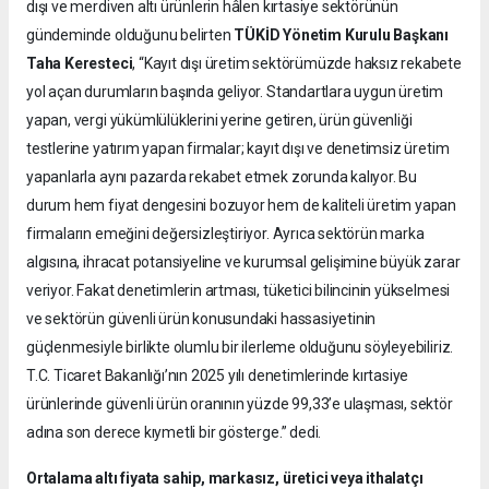
dışı ve merdiven altı ürünlerin hâlen kırtasiye sektörünün
gündeminde olduğunu belirten
TÜKİD Yönetim Kurulu Başkanı
Taha Keresteci
, “Kayıt dışı üretim sektörümüzde haksız rekabete
yol açan durumların başında geliyor. Standartlara uygun üretim
yapan, vergi yükümlülüklerini yerine getiren, ürün güvenliği
testlerine yatırım yapan firmalar; kayıt dışı ve denetimsiz üretim
yapanlarla aynı pazarda rekabet etmek zorunda kalıyor. Bu
durum hem fiyat dengesini bozuyor hem de kaliteli üretim yapan
firmaların emeğini değersizleştiriyor. Ayrıca sektörün marka
algısına, ihracat potansiyeline ve kurumsal gelişimine büyük zarar
veriyor. Fakat denetimlerin artması, tüketici bilincinin yükselmesi
ve sektörün güvenli ürün konusundaki hassasiyetinin
güçlenmesiyle birlikte olumlu bir ilerleme olduğunu söyleyebiliriz.
T.C. Ticaret Bakanlığı’nın 2025 yılı denetimlerinde kırtasiye
ürünlerinde güvenli ürün oranının yüzde 99,33’e ulaşması, sektör
adına son derece kıymetli bir gösterge.” dedi.
Ortalama altı fiyata sahip, markasız, üretici veya ithalatçı