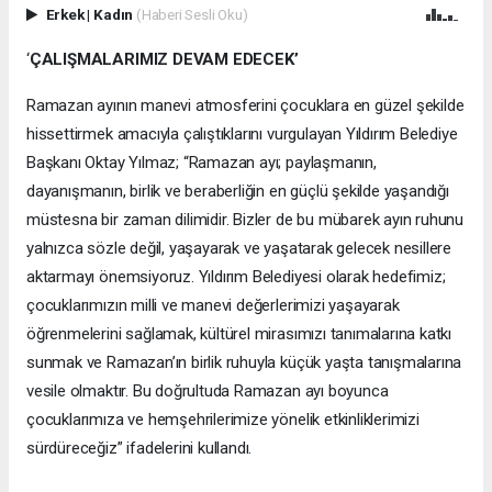
Erkek
|
Kadın
(Haberi Sesli Oku)
‘
ÇALIŞMALARIMIZ DEVAM EDECEK’
Ramazan ayının manevi atmosferini çocuklara en güzel şekilde
hissettirmek amacıyla çalıştıklarını vurgulayan Yıldırım Belediye
Başkanı Oktay Yılmaz; “Ramazan ayı; paylaşmanın,
dayanışmanın, birlik ve beraberliğin en güçlü şekilde yaşandığı
müstesna bir zaman dilimidir. Bizler de bu mübarek ayın ruhunu
yalnızca sözle değil, yaşayarak ve yaşatarak gelecek nesillere
aktarmayı önemsiyoruz. Yıldırım Belediyesi olarak hedefimiz;
çocuklarımızın milli ve manevi değerlerimizi yaşayarak
öğrenmelerini sağlamak, kültürel mirasımızı tanımalarına katkı
sunmak ve Ramazan’ın birlik ruhuyla küçük yaşta tanışmalarına
vesile olmaktır. Bu doğrultuda Ramazan ayı boyunca
çocuklarımıza ve hemşehrilerimize yönelik etkinliklerimizi
sürdüreceğiz” ifadelerini kullandı.