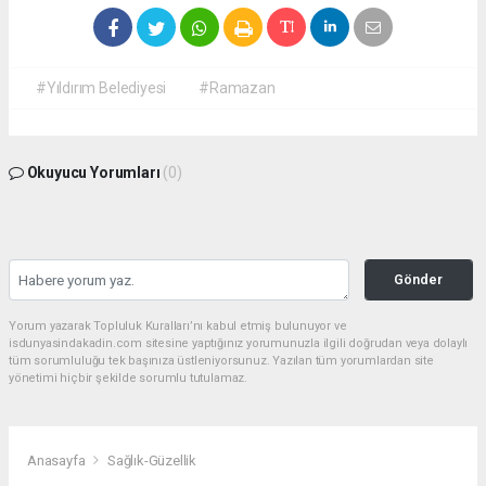
#Yıldırım Belediyesi
#Ramazan
Okuyucu Yorumları
(0)
Gönder
Yorum yazarak Topluluk Kuralları’nı kabul etmiş bulunuyor ve
isdunyasindakadin.com sitesine yaptığınız yorumunuzla ilgili doğrudan veya dolaylı
tüm sorumluluğu tek başınıza üstleniyorsunuz. Yazılan tüm yorumlardan site
yönetimi hiçbir şekilde sorumlu tutulamaz.
Anasayfa
Sağlık-Güzellik