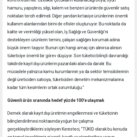
hamuru, yapıştırıcı, silgi, kalem ve benzeri ürünlerde güvenilir satış
noktaları tercih edilmeli. Diğer yandan kırtasiye ürünlerinin önemli
kullanım alanlarından birini de ofisler oluşturuyor. Bu noktada da
kalite ve verimliliği yüksel olan, İş Sağlığı ve Güvenliği’ni
destekleyen ürünlerin temini, çalışan sağlığını korumak adına
büyük önem taşıyor. Bunun için hangi amaç için alınırsa alınsın
tüketiciye önemli bir görev düşüyor. Son tüketici bilinçli davrandığı
takdirde kayıt dışı ürünlerin pazardaki alanı da daralır. Bu
mücadele yalnızca kamu kurumlarının ya da sektör temsilcilerinin
değil üreticiden satıcıya, tüketiciden denetim mekanizmalarına
kadar tüm kesimlerin ortak sorumluluğu.”
Güvenli ürün oranında hedef yüzde 100’e ulaşmak
Dernek olarak kayıt dışı üretimin engellenmesi ve tüketicinin
bilinçlendirilmesi noktasında yoğun bir çalışma
gerçekleştirdiklerini söyleyen Keresteci, “TÜKİD olarak bu konuda
en temel önceliğimiz güvenli, kayıtlı ve standartlara uygun