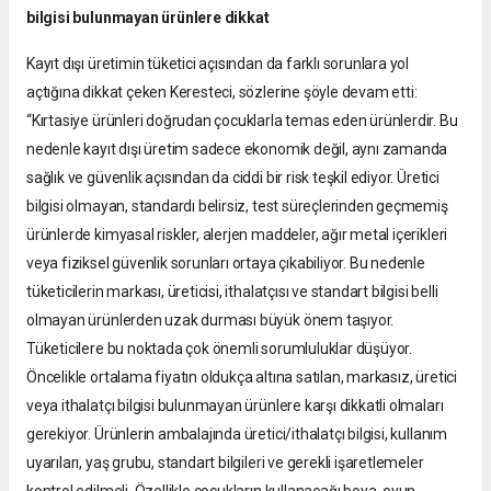
bilgisi bulunmayan ürünlere dikkat
Kayıt dışı üretimin tüketici açısından da farklı sorunlara yol
açtığına dikkat çeken Keresteci, sözlerine şöyle devam etti:
“Kırtasiye ürünleri doğrudan çocuklarla temas eden ürünlerdir. Bu
nedenle kayıt dışı üretim sadece ekonomik değil, aynı zamanda
sağlık ve güvenlik açısından da ciddi bir risk teşkil ediyor. Üretici
bilgisi olmayan, standardı belirsiz, test süreçlerinden geçmemiş
ürünlerde kimyasal riskler, alerjen maddeler, ağır metal içerikleri
veya fiziksel güvenlik sorunları ortaya çıkabiliyor. Bu nedenle
tüketicilerin markası, üreticisi, ithalatçısı ve standart bilgisi belli
olmayan ürünlerden uzak durması büyük önem taşıyor.
Tüketicilere bu noktada çok önemli sorumluluklar düşüyor.
Öncelikle ortalama fiyatın oldukça altına satılan, markasız, üretici
veya ithalatçı bilgisi bulunmayan ürünlere karşı dikkatli olmaları
gerekiyor. Ürünlerin ambalajında üretici/ithalatçı bilgisi, kullanım
uyarıları, yaş grubu, standart bilgileri ve gerekli işaretlemeler
kontrol edilmeli. Özellikle çocukların kullanacağı boya, oyun