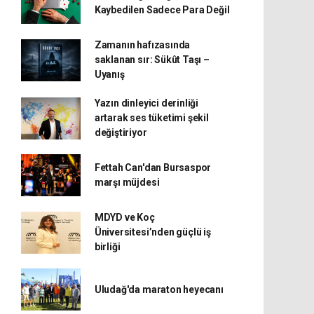
Kaybedilen Sadece Para Değil
Zamanın hafızasında
saklanan sır: Sükût Taşı –
Uyanış
Yazın dinleyici derinliği
artarak ses tüketimi şekil
değiştiriyor
Fettah Can'dan Bursaspor
marşı müjdesi
MDYD ve Koç
Üniversitesi’nden güçlü iş
birliği
Uludağ'da maraton heyecanı