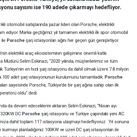
asyonu sayısını ise 190 adede çıkarmayı hedefliyor.
li otomobil satışlarında pazar lideri olan Porsche, elektrikli
vam ediyor. Marka geçtiğimiz yıl tamamen elektrikli ilk spor otomobil
 ile
Porsche
şarj istasyonları ağını her geçen gün genişletiyor.
e’nin elektrikli araç ekosisteminin gelişimine önemli katkı
 Müdürü Selim Eskinazi, “2020 yılında, müşterilerimiz ve tüm
’lik Türkiye’nin en hızlı şarj istasyonu da dahil olmak üzere 7.8 milyon
da 100 adet şarj istasyonunun kurulumunu tamamladık.
Porsche
arı sayesinde Porsche, Türkiye’de bir şarj ağına sahip olan ilk
eratörü oldu” dedi.
lında da devam edeceklerini aktaran Selim Eskinazi, “Nisan ayı
ak 320KW DC
Porsche
şarj istasyonu ve Türkiye çapındaki yeni AC
 ağımıza dahil toplam 117 istasyona ulaşmayı hedefliyoruz. Yıl sonuna
ze kurmayı planladığımız 100KW ve üzeri DC şarj istasyonları ile