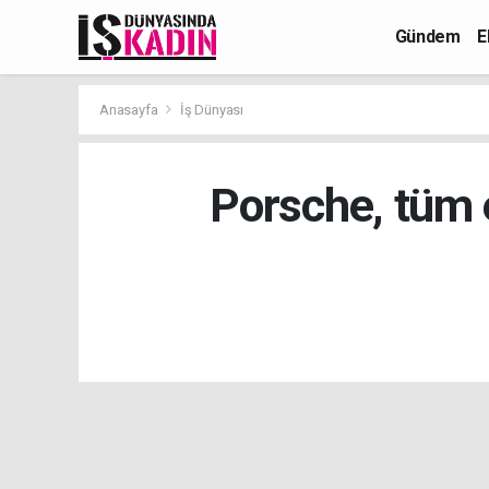
Gündem
E
Anasayfa
İş Dünyası
Porsche, tüm e