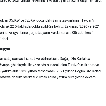
bulacak. 2021 yılında hedefimiz 190 adet şarj cihazına ulaşmak” dedi.
ukları 350KW ve 320KW gücündeki şarj istasyonlarının Taycan’ın
larak 22,5 dakikada doldurabildiğini belirtti. Eskinazi, “2020 ve 2021
lerine ve işyerlerine şarj istasyonu kurulumu için 335 adet keşif
 dedi.
 açıyor
n satış sonrası hizmeti verebilmek için, Doğuş Oto Kartal’da
vrupa gibi birçok ülkeye servis sunacak olan Türkiye’nin ilk batarya
yatırımlarını 2020 yılında tamamladık. 2021 yılında Doğuş Oto Kartal
atarya onarım merkezi kurmak adına yatırım süreçlerine devam