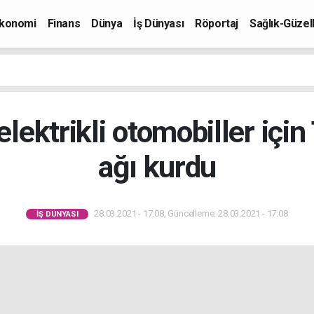
konomi
Finans
Dünya
İş Dünyası
Röportaj
Sağlık-Güzell
lektrikli otomobiller için 
ağı kurdu
28.03.2021 - 17:08, Güncelleme: 28.03.2021 - 17:08
İŞ DÜNYASI