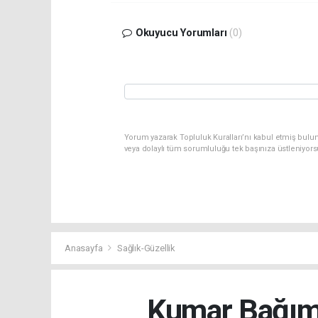
Okuyucu Yorumları
(0)
Yorum yazarak Topluluk Kuralları’nı kabul etmiş bulu
veya dolaylı tüm sorumluluğu tek başınıza üstleniyor
Anasayfa
Sağlık-Güzellik
Kumar Bağıml