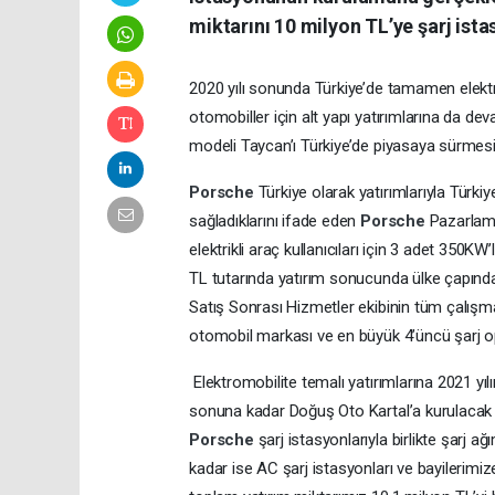
miktarını 10 milyon TL’ye şarj ist
2020 yılı sonunda Türkiye’de tamamen elektrik
otomobiller için alt yapı yatırımlarına da de
modeli Taycan’ı Türkiye’de piyasaya sürmesi
Porsche
Türkiye olarak yatırımlarıyla Türkiy
sağladıklarını ifade eden
Porsche
Pazarlama
elektrikli araç kullanıcıları için 3 adet 350KW
TL tutarında yatırım sonucunda ülke çapın
Satış Sonrası Hizmetler ekibinin tüm çalışmal
otomobil markası ve en büyük 4’üncü şarj op
Elektromobilite temalı yatırımlarına 2021 yı
sonuna kadar Doğuş Oto Kartal’a kurulac
Porsche
şarj istasyonlarıyla birlikte şarj
kadar ise AC şarj istasyonları ve bayilerimi