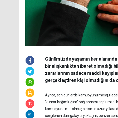
Günümüzde yaşamın her alanında sık
bir alışkanlıktan ibaret olmadığı b
zararlarının sadece maddi kayıplar
gerçekleştiren kişi olmadığını da 
Ayrıca, son günlerde kamuoyunu meşgul eden 
‘kumar bağımlılığına’ bağlanması, toplumsal bilg
kamuoyuna mal olmuş bir ismin uzun yıllara daya
sergilenen damgalayıcı yaklaşım, benzer sorun