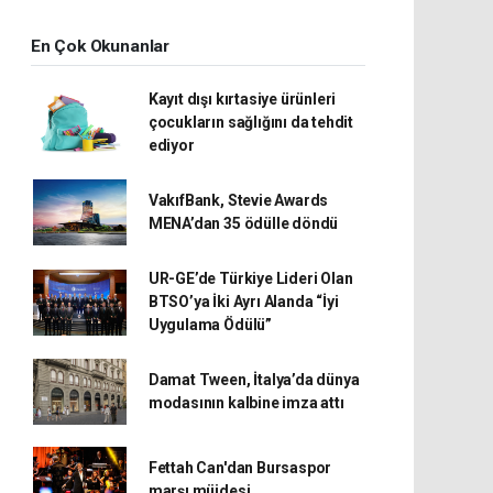
En Çok Okunanlar
Kayıt dışı kırtasiye ürünleri
çocukların sağlığını da tehdit
ediyor
VakıfBank, Stevie Awards
MENA’dan 35 ödülle döndü
UR-GE’de Türkiye Lideri Olan
BTSO’ya İki Ayrı Alanda “İyi
Uygulama Ödülü”
Damat Tween, İtalya’da dünya
modasının kalbine imza attı
Fettah Can'dan Bursaspor
marşı müjdesi