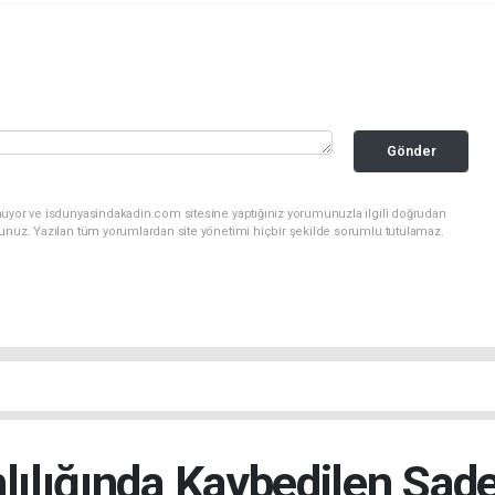
Gönder
nuyor ve isdunyasindakadin.com sitesine yaptığınız yorumunuzla ilgili doğrudan
sunuz. Yazılan tüm yorumlardan site yönetimi hiçbir şekilde sorumlu tutulamaz.
ılığında Kaybedilen Sade