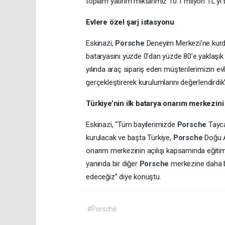
toplam yatırım miktarımız 10.1 milyon TL’yi 
Evlere özel şarj istasyonu
Eskinazi,
Porsche
Deneyim Merkezi’ne kurd
bataryasını yüzde 0’dan yüzde 80’e yaklaşık o
yılında araç sipariş eden müşterilerimizin ev
gerçekleştirerek kurulumlarını değerlendirdik”
Türkiye’nin ilk batarya onarım merkezini
Eskinazi, “Tüm bayilerimizde
Porsche
Tayca
kurulacak ve başta Türkiye,
Porsche
Doğu A
onarım merkezinin açılışı kapsamında eğitim 
yanında bir diğer
Porsche
merkezine daha b
edeceğiz” diye konuştu.
#Porsche