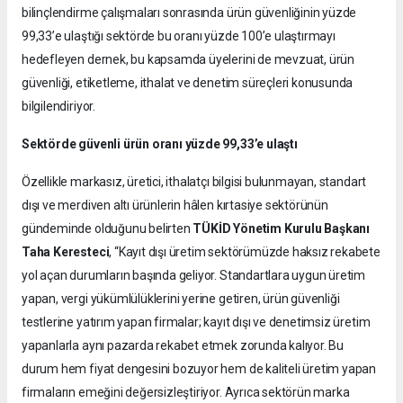
bilinçlendirme çalışmaları sonrasında ürün güvenliğinin yüzde
99,33’e ulaştığı sektörde bu oranı yüzde 100’e ulaştırmayı
hedefleyen dernek, bu kapsamda üyelerini de mevzuat, ürün
güvenliği, etiketleme, ithalat ve denetim süreçleri konusunda
bilgilendiriyor.
Sektörde güvenli ürün oranı yüzde 99,33’e ulaştı
Özellikle markasız, üretici, ithalatçı bilgisi bulunmayan, standart
dışı ve merdiven altı ürünlerin hâlen kırtasiye sektörünün
gündeminde olduğunu belirten
TÜKİD Yönetim Kurulu Başkanı
Taha Keresteci
, “Kayıt dışı üretim sektörümüzde haksız rekabete
yol açan durumların başında geliyor. Standartlara uygun üretim
yapan, vergi yükümlülüklerini yerine getiren, ürün güvenliği
testlerine yatırım yapan firmalar; kayıt dışı ve denetimsiz üretim
yapanlarla aynı pazarda rekabet etmek zorunda kalıyor. Bu
durum hem fiyat dengesini bozuyor hem de kaliteli üretim yapan
firmaların emeğini değersizleştiriyor. Ayrıca sektörün marka