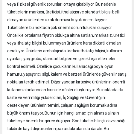
veya fiziksel güvenlik sorunları ortaya çıkabiliyor. Bu nedenle
tüketicilerin markası, üreticisi, ithalatçısı ve standart bilgisi belli
olmayan ürünlerden uzak durması büyük önem taşıyor.
Tüketicilere bu noktada çok önemli sorumluluklar düşüyor.
Öncelikle ortalama fiyatın oldukça altına satılan, markasız, üretici
veya ithalatçı bilgisi bulunmayan ürünlere karşı dikkatli olmaları
gerekiyor. Ürünlerin ambalajında üretici/ithalatçı bilgisi, kullanım
uyarıları, yaş grubu, standart bilgileri ve gerekli işaretlemeler
kontrol edilmeli. Özellikle çocukların kullanacağı boya, oyun
hamuru, yapıştırıcı, silgi, kalem ve benzeri ürünlerde güvenilir satış
noktaları tercih edilmeli. Diğer yandan kırtasiye ürünlerinin önemli
kullanım alanlarından birini de ofisler oluşturuyor. Bu noktada da
kalite ve verimliliği yüksel olan, İş Sağlığı ve Güvenliği’ni
destekleyen ürünlerin temini, çalışan sağlığını korumak adına
büyük önem taşıyor. Bunun için hangi amaç için alınırsa alınsın
tüketiciye önemli bir görev düşüyor. Son tüketici bilinçli davrandığı
takdirde kayıt dışı ürünlerin pazardaki alanı da daralır. Bu