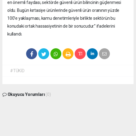
en önemli faydası, sektörde güvenli ürün bilincinin güçlenmesi
oldu. Bugün kırtasiye ürünlerinde güvenli ürün oranının yüzde
100’e yaklaşması, kamu denetimleriyle birlikte sektörün bu
konudaki ortak hassasiyetinin de bir sonucudur.” ifadelerini
kullandı.
#TÜKİD
Okuyucu Yorumları
(0)
Gönder
Yorum yazarak Topluluk Kuralları’nı kabul etmiş bulunuyor ve
isdunyasindakadin.com sitesine yaptığınız yorumunuzla ilgili doğrudan veya dolaylı