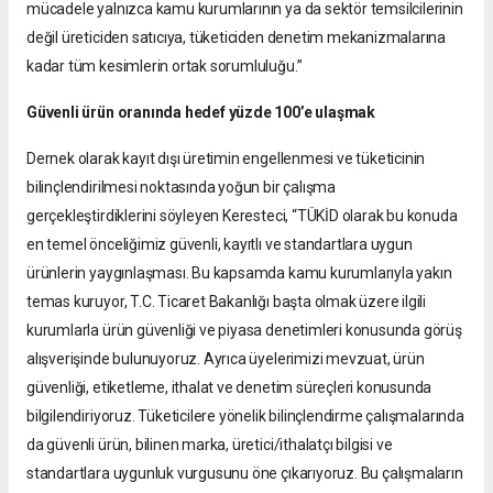
mücadele yalnızca kamu kurumlarının ya da sektör temsilcilerinin
değil üreticiden satıcıya, tüketiciden denetim mekanizmalarına
kadar tüm kesimlerin ortak sorumluluğu.”
Güvenli ürün oranında hedef yüzde 100’e ulaşmak
Dernek olarak kayıt dışı üretimin engellenmesi ve tüketicinin
bilinçlendirilmesi noktasında yoğun bir çalışma
gerçekleştirdiklerini söyleyen Keresteci, “TÜKİD olarak bu konuda
en temel önceliğimiz güvenli, kayıtlı ve standartlara uygun
ürünlerin yaygınlaşması. Bu kapsamda kamu kurumlarıyla yakın
temas kuruyor, T.C. Ticaret Bakanlığı başta olmak üzere ilgili
kurumlarla ürün güvenliği ve piyasa denetimleri konusunda görüş
alışverişinde bulunuyoruz. Ayrıca üyelerimizi mevzuat, ürün
güvenliği, etiketleme, ithalat ve denetim süreçleri konusunda
bilgilendiriyoruz. Tüketicilere yönelik bilinçlendirme çalışmalarında
da güvenli ürün, bilinen marka, üretici/ithalatçı bilgisi ve
standartlara uygunluk vurgusunu öne çıkarıyoruz. Bu çalışmaların