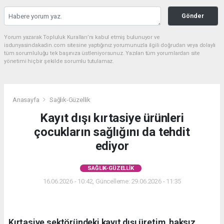
Gönder
Yorum yazarak Topluluk Kuralları’nı kabul etmiş bulunuyor ve
isdunyasindakadin.com sitesine yaptığınız yorumunuzla ilgili doğrudan veya dolaylı
tüm sorumluluğu tek başınıza üstleniyorsunuz. Yazılan tüm yorumlardan site
yönetimi hiçbir şekilde sorumlu tutulamaz.
Anasayfa
Sağlık-Güzellik
Kayıt dışı kırtasiye ürünleri
çocukların sağlığını da tehdit
ediyor
SAĞLIK-GÜZELLIK
16.06.2026 - 10:42, Güncelleme: 29.06.2026 - 11:35
Kırtasiye sektöründeki kayıt dışı üretim, haksız