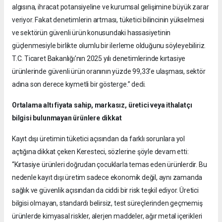
algısına, ihracat potansiyeline ve kurumsal gelişimine büyük zarar
veriyor. Fakat denetimlerin artması, tüketici bilincinin yükselmesi
ve sektörün güvenli ürün konusundaki hassasiyetinin
güçlenmesiyle birlikte olumlu bir ilerleme olduğunu söyleyebiliriz.
T.C. Ticaret Bakanlığı’nın 2025 yılı denetimlerinde kırtasiye
ürünlerinde güvenli ürün oranının yüzde 99,33’e ulaşması, sektör
adına son derece kıymetli bir gösterge.” dedi.
Ortalama altı fiyata sahip, markasız, üretici veya ithalatçı
bilgisi bulunmayan ürünlere dikkat
Kayıt dışı üretimin tüketici açısından da farklı sorunlara yol
açtığına dikkat çeken Keresteci, sözlerine şöyle devam etti:
“Kırtasiye ürünleri doğrudan çocuklarla temas eden ürünlerdir. Bu
nedenle kayıt dışı üretim sadece ekonomik değil, aynı zamanda
sağlık ve güvenlik açısından da ciddi bir risk teşkil ediyor. Üretici
bilgisi olmayan, standardı belirsiz, test süreçlerinden geçmemiş
ürünlerde kimyasal riskler, alerjen maddeler, ağır metal içerikleri