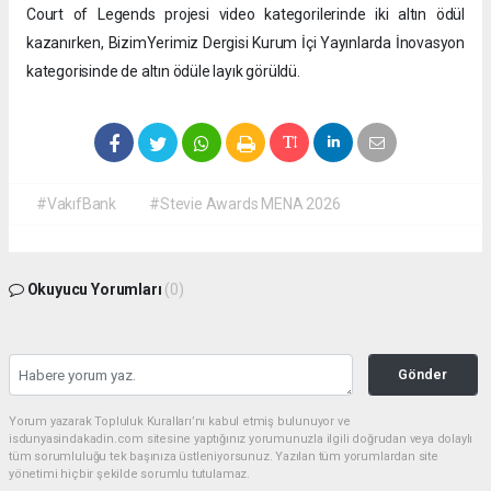
Court of Legends projesi video kategorilerinde iki altın ödül
kazanırken, BizimYerimiz Dergisi Kurum İçi Yayınlarda İnovasyon
kategorisinde de altın ödüle layık görüldü.
#VakıfBank
#Stevie Awards MENA 2026
Okuyucu Yorumları
(0)
Gönder
Yorum yazarak Topluluk Kuralları’nı kabul etmiş bulunuyor ve
isdunyasindakadin.com sitesine yaptığınız yorumunuzla ilgili doğrudan veya dolaylı
tüm sorumluluğu tek başınıza üstleniyorsunuz. Yazılan tüm yorumlardan site
yönetimi hiçbir şekilde sorumlu tutulamaz.