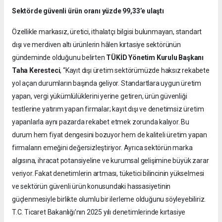
Sektörde güvenli ürün oranı yüzde 99,33’e ulaştı
Özellikle markasız, üretici, ithalatçı bilgisi bulunmayan, standart
dışı ve merdiven altı ürünlerin hâlen kırtasiye sektörünün
gündeminde olduğunu belirten
TÜKİD Yönetim Kurulu Başkanı
Taha Keresteci
, “Kayıt dışı üretim sektörümüzde haksız rekabete
yol açan durumların başında geliyor. Standartlara uygun üretim
yapan, vergi yükümlülüklerini yerine getiren, ürün güvenliği
testlerine yatırım yapan firmalar; kayıt dışı ve denetimsiz üretim
yapanlarla aynı pazarda rekabet etmek zorunda kalıyor. Bu
durum hem fiyat dengesini bozuyor hem de kaliteli üretim yapan
firmaların emeğini değersizleştiriyor. Ayrıca sektörün marka
algısına, ihracat potansiyeline ve kurumsal gelişimine büyük zarar
veriyor. Fakat denetimlerin artması, tüketici bilincinin yükselmesi
ve sektörün güvenli ürün konusundaki hassasiyetinin
güçlenmesiyle birlikte olumlu bir ilerleme olduğunu söyleyebiliriz.
T.C. Ticaret Bakanlığı’nın 2025 yılı denetimlerinde kırtasiye