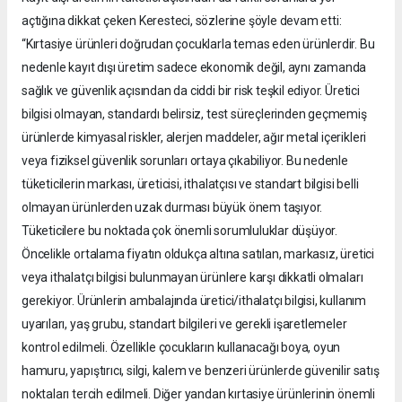
açtığına dikkat çeken Keresteci, sözlerine şöyle devam etti:
“Kırtasiye ürünleri doğrudan çocuklarla temas eden ürünlerdir. Bu
nedenle kayıt dışı üretim sadece ekonomik değil, aynı zamanda
sağlık ve güvenlik açısından da ciddi bir risk teşkil ediyor. Üretici
bilgisi olmayan, standardı belirsiz, test süreçlerinden geçmemiş
ürünlerde kimyasal riskler, alerjen maddeler, ağır metal içerikleri
veya fiziksel güvenlik sorunları ortaya çıkabiliyor. Bu nedenle
tüketicilerin markası, üreticisi, ithalatçısı ve standart bilgisi belli
olmayan ürünlerden uzak durması büyük önem taşıyor.
Tüketicilere bu noktada çok önemli sorumluluklar düşüyor.
Öncelikle ortalama fiyatın oldukça altına satılan, markasız, üretici
veya ithalatçı bilgisi bulunmayan ürünlere karşı dikkatli olmaları
gerekiyor. Ürünlerin ambalajında üretici/ithalatçı bilgisi, kullanım
uyarıları, yaş grubu, standart bilgileri ve gerekli işaretlemeler
kontrol edilmeli. Özellikle çocukların kullanacağı boya, oyun
hamuru, yapıştırıcı, silgi, kalem ve benzeri ürünlerde güvenilir satış
noktaları tercih edilmeli. Diğer yandan kırtasiye ürünlerinin önemli