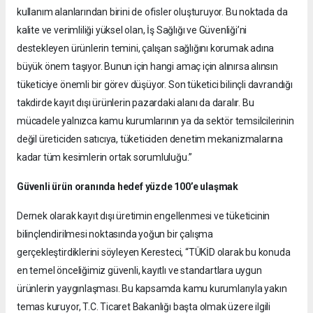
kullanım alanlarından birini de ofisler oluşturuyor. Bu noktada da
kalite ve verimliliği yüksel olan, İş Sağlığı ve Güvenliği’ni
destekleyen ürünlerin temini, çalışan sağlığını korumak adına
büyük önem taşıyor. Bunun için hangi amaç için alınırsa alınsın
tüketiciye önemli bir görev düşüyor. Son tüketici bilinçli davrandığı
takdirde kayıt dışı ürünlerin pazardaki alanı da daralır. Bu
mücadele yalnızca kamu kurumlarının ya da sektör temsilcilerinin
değil üreticiden satıcıya, tüketiciden denetim mekanizmalarına
kadar tüm kesimlerin ortak sorumluluğu.”
Güvenli ürün oranında hedef yüzde 100’e ulaşmak
Dernek olarak kayıt dışı üretimin engellenmesi ve tüketicinin
bilinçlendirilmesi noktasında yoğun bir çalışma
gerçekleştirdiklerini söyleyen Keresteci, “TÜKİD olarak bu konuda
en temel önceliğimiz güvenli, kayıtlı ve standartlara uygun
ürünlerin yaygınlaşması. Bu kapsamda kamu kurumlarıyla yakın
temas kuruyor, T.C. Ticaret Bakanlığı başta olmak üzere ilgili