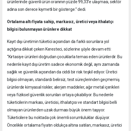
ürünlerinde güvenli ürün oranının yüzde 99,33’e ulaşması, sektör
adına son derece kıymetli bir gösterge.” dedi.
Ortalama altı fiyata sahip, markasız, üretici veya ithalatçı
bilgisi bulunmayan ürünlere dikkat
Kayıt dışı üretimin tüketici açısından da farklı sorunlara yol
açtığına dikkat çeken Keresteci, sözlerine şöyle devam etti:
“Kırtasiye ürünleri doğrudan çocuklarla temas eden ürünlerdir. Bu
nedenle kayıt dışı üretim sadece ekonomik değil, aynı zamanda
sağlık ve güvenlik açısından da ciddi bir risk teşkil ediyor. Üretici
bilgisi olmayan, standardı belirsiz, test süreçlerinden geçmemiş
ürünlerde kimyasal riskler, alerjen maddeler, ağır metal içerikleri
veya fiziksel güvenlik sorunları ortaya çıkabiliyor. Bu nedenle
tüketicilerin markası, üreticisi, ithalatçısı ve standart bilgisi belli
olmayan ürünlerden uzak durması büyük önem taşıyor.
Tüketicilere bu noktada çok önemli sorumluluklar düşüyor.
Öncelikle ortalama fiyatın oldukça altına satılan, markasız, üretici