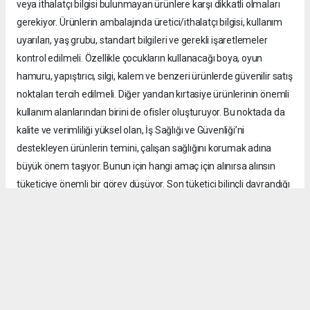
veya ithalatçı bilgisi bulunmayan ürünlere karşı dikkatli olmaları
gerekiyor. Ürünlerin ambalajında üretici/ithalatçı bilgisi, kullanım
uyarıları, yaş grubu, standart bilgileri ve gerekli işaretlemeler
kontrol edilmeli. Özellikle çocukların kullanacağı boya, oyun
hamuru, yapıştırıcı, silgi, kalem ve benzeri ürünlerde güvenilir satış
noktaları tercih edilmeli. Diğer yandan kırtasiye ürünlerinin önemli
kullanım alanlarından birini de ofisler oluşturuyor. Bu noktada da
kalite ve verimliliği yüksel olan, İş Sağlığı ve Güvenliği’ni
destekleyen ürünlerin temini, çalışan sağlığını korumak adına
büyük önem taşıyor. Bunun için hangi amaç için alınırsa alınsın
tüketiciye önemli bir görev düşüyor. Son tüketici bilinçli davrandığı
takdirde kayıt dışı ürünlerin pazardaki alanı da daralır. Bu
mücadele yalnızca kamu kurumlarının ya da sektör temsilcilerinin
değil üreticiden satıcıya, tüketiciden denetim mekanizmalarına
kadar tüm kesimlerin ortak sorumluluğu.”
Güvenli ürün oranında hedef yüzde 100’e ulaşmak