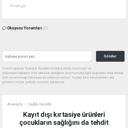
#mangal
Okuyucu Yorumları
(0)
Gönder
Yorum yazarak Topluluk Kuralları’nı kabul etmiş bulunuyor ve
isdunyasindakadin.com sitesine yaptığınız yorumunuzla ilgili doğrudan veya dolaylı
tüm sorumluluğu tek başınıza üstleniyorsunuz. Yazılan tüm yorumlardan site
yönetimi hiçbir şekilde sorumlu tutulamaz.
Anasayfa
Sağlık-Güzellik
Kayıt dışı kırtasiye ürünleri
çocukların sağlığını da tehdit