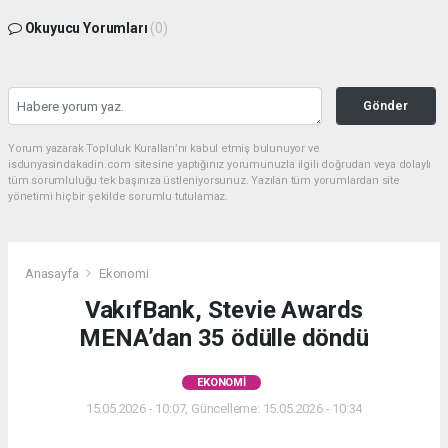
Okuyucu Yorumları
(0)
Gönder
Yorum yazarak Topluluk Kuralları’nı kabul etmiş bulunuyor ve
isdunyasindakadin.com sitesine yaptığınız yorumunuzla ilgili doğrudan veya dolaylı
tüm sorumluluğu tek başınıza üstleniyorsunuz. Yazılan tüm yorumlardan site
yönetimi hiçbir şekilde sorumlu tutulamaz.
Anasayfa
Ekonomi
VakıfBank, Stevie Awards
MENA’dan 35 ödülle döndü
EKONOMI
15.05.2026 - 10:07, Güncelleme: 15.05.2026 - 10:34