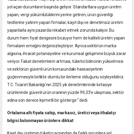
yol açan durumların başında geliyor. Standartlara uygun üretim
yapan, vergi yükümlülüklerini yerine getiren, ürün güvenliği
testlerine yatırım yapan firmalar; kayıt dışı ve denetimsiz üretim
yapanlarla aynı pazarda rekabet etmek zorunda kalıyor. Bu
durum hem fiyat dengesini bozuyor hem de kaliteli üretim yapan
firmaların emeğini değersizleştiriyor. Ayrıca sektörün marka
algısına, ihracat potansiyeline ve kurumsal gelişimine büyük zarar
veriyor. Fakat denetimlerin artması, tüketici bilincinin yükselmesi
ve sektörün güvenli ürün konusundaki hassasiyetinin
güçlenmesiyle birlikte olumlu bir ilerleme olduğunu söyleyebiliriz.
T.C. Ticaret Bakanlığı’nın 2025 yılı denetimlerinde kırtasiye
ürünlerinde güvenli ürün oranının yüzde 99,33’e ulaşması, sektör
adına son derece kıymetli bir gösterge.” dedi.
Ortalama altı fiyata sahip, markasız, üretici veya ithalatçı
bilgisi bulunmayan ürünlere dikkat
Kayıt dışı üretimin tüketici açısından da farklı sorunlara yol