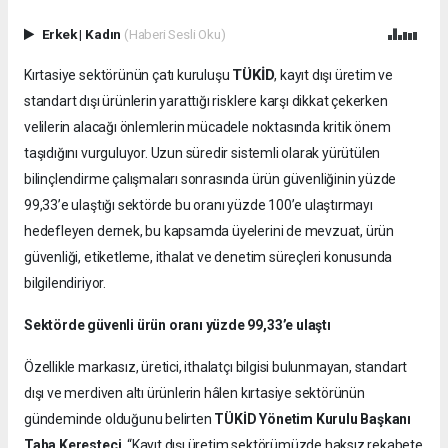
Erkek
|
Kadın
(Haberi Sesli Oku)
TÜKİD
Kırtasiye sektörünün çatı kuruluşu
, kayıt dışı üretim ve
standart dışı ürünlerin yarattığı risklere karşı dikkat çekerken
velilerin alacağı önlemlerin mücadele noktasında kritik önem
taşıdığını vurguluyor. Uzun süredir sistemli olarak yürütülen
bilinçlendirme çalışmaları sonrasında ürün güvenliğinin yüzde
99,33’e ulaştığı sektörde bu oranı yüzde 100’e ulaştırmayı
hedefleyen dernek, bu kapsamda üyelerini de mevzuat, ürün
güvenliği, etiketleme, ithalat ve denetim süreçleri konusunda
bilgilendiriyor.
Sektörde güvenli ürün oranı yüzde 99,33’e ulaştı
Özellikle markasız, üretici, ithalatçı bilgisi bulunmayan, standart
dışı ve merdiven altı ürünlerin hâlen kırtasiye sektörünün
gündeminde olduğunu belirten
TÜKİD Yönetim Kurulu Başkanı
Taha Keresteci
, “Kayıt dışı üretim sektörümüzde haksız rekabete