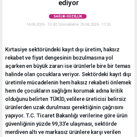
ediyor
SAĞLIK-GÜZELLIK
16.06.2026 - 10:42, Güncelleme: 29.06.2026 - 11:35
Kırtasiye sektöründeki kayıt dışı üretim, haksız
rekabet ve fiyat dengesinin bozulmasına yol
açarken en büyük zararı ise ürünlerle bire bir temas
halinde olan çocuklara veriyor. Sektördeki kayıt dışı
üretimle mücadelenin hem haksız rekabeti önlemek
hem de çocukların sağlığını korumak adına kritik
olduğunu belirten TÜKİD, velilere üreticisi belirsiz
ürünlerden uzak durulması gerektiğinin çağrısını
yapıyor. T.C. Ticaret Bakanlığı verilerine göre ürün
güvenliğinin yüzde 99,33’e ulaşması, sektörde
merdiven altı ve markasız ürünlere karşı verilen