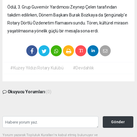
Ödül, 3. Grup Guvernör Yardımcısı Zeynep Çelen tarafından
takdim edilirken, Dönem Başkanı Burak Bozkaya da Şengünalp’e
Rotary Dörtlü Özdenetim flamasını sundu. Tören, kültürel mirasın
yaşatılmasına yönelik güçlü bir mesajla sona erdi.
#Kuzey Yıldızı Rotary Kulübü
#Devdahlık
Okuyucu Yorumları
(0)
Gönder
Yorum yazarak Topluluk Kuralları’nı kabul etmiş bulunuyor ve