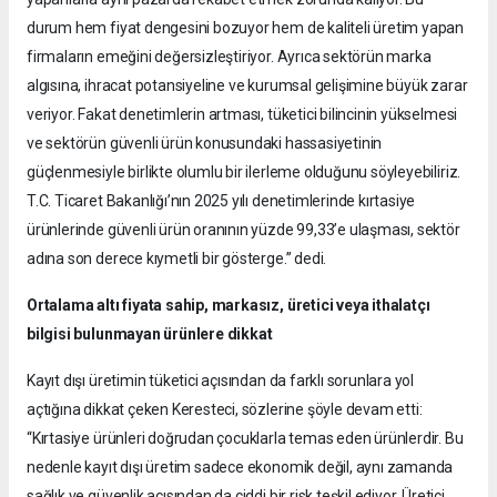
durum hem fiyat dengesini bozuyor hem de kaliteli üretim yapan
firmaların emeğini değersizleştiriyor. Ayrıca sektörün marka
algısına, ihracat potansiyeline ve kurumsal gelişimine büyük zarar
veriyor. Fakat denetimlerin artması, tüketici bilincinin yükselmesi
ve sektörün güvenli ürün konusundaki hassasiyetinin
güçlenmesiyle birlikte olumlu bir ilerleme olduğunu söyleyebiliriz.
T.C. Ticaret Bakanlığı’nın 2025 yılı denetimlerinde kırtasiye
ürünlerinde güvenli ürün oranının yüzde 99,33’e ulaşması, sektör
adına son derece kıymetli bir gösterge.” dedi.
Ortalama altı fiyata sahip, markasız, üretici veya ithalatçı
bilgisi bulunmayan ürünlere dikkat
Kayıt dışı üretimin tüketici açısından da farklı sorunlara yol
açtığına dikkat çeken Keresteci, sözlerine şöyle devam etti:
“Kırtasiye ürünleri doğrudan çocuklarla temas eden ürünlerdir. Bu
nedenle kayıt dışı üretim sadece ekonomik değil, aynı zamanda
sağlık ve güvenlik açısından da ciddi bir risk teşkil ediyor. Üretici