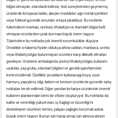
bilgisi olmayan, standardı belirsiz, test süreçlerinden geçmemiş
ürünlerde kimyasal riskler, alerjen maddeler, ağır metal içerikleri
veya fiziksel güvenlik sorunları ortaya çıkabiliyor. Bu nedenle
tüketicilerin markası, üreticisi, ithalatçısı ve standart bilgisi belli
olmayan ürünlerden uzak durması büyük önem taşıyor.
Tüketicilere bu noktada çok önemli sorumluluklar düşüyor.
Öncelikle ortalama fiyatın oldukça altına satılan, markasız, üretici
veya ithalatçı bilgisi bulunmayan ürünlere karşı dikkatli olmaları
gerekiyor. Ürünlerin ambalajında üretici/ithalatçı bilgisi, kullanım
uyarıları, yaş grubu, standart bilgileri ve gerekli işaretlemeler
kontrol edilmeli. Özellikle çocukların kullanacağı boya, oyun
hamuru, yapıştırıcı, silgi, kalem ve benzeri ürünlerde güvenilir satış
noktaları tercih edilmeli. Diğer yandan kırtasiye ürünlerinin önemli
kullanım alanlarından birini de ofisler oluşturuyor. Bu noktada da
kalite ve verimliliği yüksel olan, İş Sağlığı ve Güvenliği’ni
destekleyen ürünlerin temini, çalışan sağlığını korumak adına
büyük önem taşıyor. Bunun için hangi amaç için alınırsa alınsın