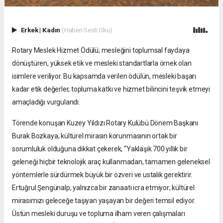
Erkek
|
Kadın
(Haberi Sesli Oku)
Rotary Meslek Hizmet Ödülü; mesleğini toplumsal faydaya
dönüştüren, yüksek etik ve mesleki standartlarla örnek olan
isimlere veriliyor. Bu kapsamda verilen ödülün, mesleki başarı
kadar etik değerler, topluma katkı ve hizmet bilincini teşvik etmeyi
amaçladığı vurgulandı.
Törende konuşan Kuzey Yıldızı Rotary Kulübü Dönem Başkanı
Burak Bozkaya, kültürel mirasın korunmasının ortak bir
sorumluluk olduğuna dikkat çekerek, “Yaklaşık 700 yıllık bir
geleneği hiçbir teknolojik araç kullanmadan, tamamen geleneksel
yöntemlerle sürdürmek büyük bir özveri ve ustalık gerektirir.
Ertuğrul Şengünalp, yalnızca bir zanaati icra etmiyor; kültürel
mirasımızı geleceğe taşıyan yaşayan bir değeri temsil ediyor.
Üstün mesleki duruşu ve topluma ilham veren çalışmaları