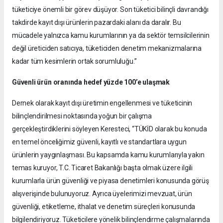
tüketiciye önemli bir görev düşüyor. Son tüketici bilinçli davrandığı
takdirde kayıt dışı ürünlerin pazardaki alanı da daralır. Bu
mücadele yalnızca kamu kurumlarının ya da sektör temsilcilerinin
değil üreticiden satıcıya, tüketiciden denetim mekanizmalarına
kadar tüm kesimlerin ortak sorumluluğu.”
Güvenli ürün oranında hedef yüzde 100’e ulaşmak
Dernek olarak kayıt dışı üretimin engellenmesi ve tüketicinin
bilinçlendirilmesi noktasında yoğun bir çalışma
gerçekleştirdiklerini söyleyen Keresteci, “TÜKİD olarak bu konuda
en temel önceliğimiz güvenli, kayıtlı ve standartlara uygun
ürünlerin yaygınlaşması. Bu kapsamda kamu kurumlarıyla yakın
temas kuruyor, T.C. Ticaret Bakanlığı başta olmak üzere ilgili
kurumlarla ürün güvenliği ve piyasa denetimleri konusunda görüş
alışverişinde bulunuyoruz. Ayrıca üyelerimizi mevzuat, ürün
güvenliği, etiketleme, ithalat ve denetim süreçleri konusunda
bilgilendiriyoruz. Tüketicilere yönelik bilinçlendirme çalışmalarında