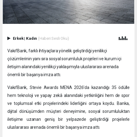
Erkek
|
Kadın
(Haberi Sesli Oku)
VakıfBank, farklı ihtiyaçlara yönelik geliştirdiği yenilikçi
çözümlerinin yanı sıra sosyal sorumluluk projeleri ve kurum içi
iletişim alanındaki yenilikçi yaklaşımıyla uluslararası arenada
önemli bir başarıya imza attı.
VakıfBank, Stevie Awards MENA 2026’da kazandığı 35 ödülle
hem teknoloji ve yapay zekâ alanındaki yetkinliğini hem de spor
ve toplumsal etki projelerindeki liderliğini ortaya koydu. Banka,
dijital dönüşümden müşteri deneyimine, sosyal sorumluluktan
iletişime uzanan geniş bir yelpazede geliştirdiği projelerle
uluslararası arenada önemli bir başarıya imza attı.