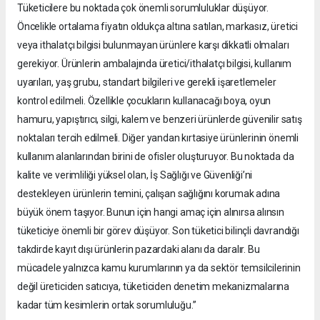
Tüketicilere bu noktada çok önemli sorumluluklar düşüyor.
Öncelikle ortalama fiyatın oldukça altına satılan, markasız, üretici
veya ithalatçı bilgisi bulunmayan ürünlere karşı dikkatli olmaları
gerekiyor. Ürünlerin ambalajında üretici/ithalatçı bilgisi, kullanım
uyarıları, yaş grubu, standart bilgileri ve gerekli işaretlemeler
kontrol edilmeli. Özellikle çocukların kullanacağı boya, oyun
hamuru, yapıştırıcı, silgi, kalem ve benzeri ürünlerde güvenilir satış
noktaları tercih edilmeli. Diğer yandan kırtasiye ürünlerinin önemli
kullanım alanlarından birini de ofisler oluşturuyor. Bu noktada da
kalite ve verimliliği yüksel olan, İş Sağlığı ve Güvenliği’ni
destekleyen ürünlerin temini, çalışan sağlığını korumak adına
büyük önem taşıyor. Bunun için hangi amaç için alınırsa alınsın
tüketiciye önemli bir görev düşüyor. Son tüketici bilinçli davrandığı
takdirde kayıt dışı ürünlerin pazardaki alanı da daralır. Bu
mücadele yalnızca kamu kurumlarının ya da sektör temsilcilerinin
değil üreticiden satıcıya, tüketiciden denetim mekanizmalarına
kadar tüm kesimlerin ortak sorumluluğu.”