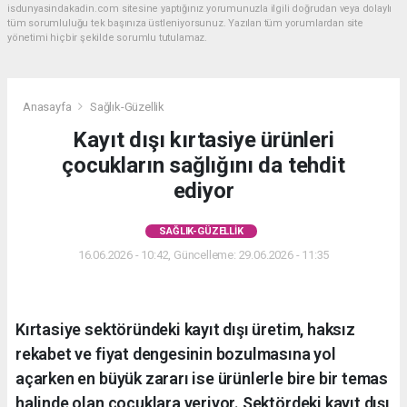
isdunyasindakadin.com sitesine yaptığınız yorumunuzla ilgili doğrudan veya dolaylı
tüm sorumluluğu tek başınıza üstleniyorsunuz. Yazılan tüm yorumlardan site
yönetimi hiçbir şekilde sorumlu tutulamaz.
Anasayfa
Sağlık-Güzellik
Kayıt dışı kırtasiye ürünleri
çocukların sağlığını da tehdit
ediyor
SAĞLIK-GÜZELLIK
16.06.2026 - 10:42, Güncelleme: 29.06.2026 - 11:35
Kırtasiye sektöründeki kayıt dışı üretim, haksız
rekabet ve fiyat dengesinin bozulmasına yol
açarken en büyük zararı ise ürünlerle bire bir temas
halinde olan çocuklara veriyor. Sektördeki kayıt dışı