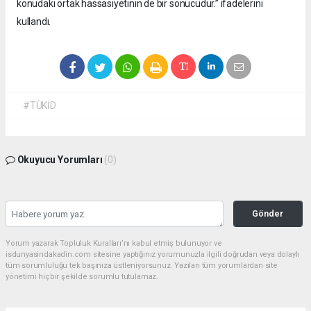
konudaki ortak hassasiyetinin de bir sonucudur.” ifadelerini
kullandı.
#TÜKİD
Okuyucu Yorumları
(0)
Gönder
Yorum yazarak Topluluk Kuralları’nı kabul etmiş bulunuyor ve
isdunyasindakadin.com sitesine yaptığınız yorumunuzla ilgili doğrudan veya dolaylı
tüm sorumluluğu tek başınıza üstleniyorsunuz. Yazılan tüm yorumlardan site
yönetimi hiçbir şekilde sorumlu tutulamaz.