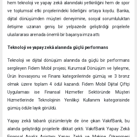
hem teknoloji ve yapay zekâ alanındaki yetkinliğini hem de spor
ve toplumsal etki projelerindeki liderliğini ortaya koydu. Banka,
dijital dönüşümden müşteri deneyimine, sosyal sorumluluktan
iletişime uzanan geniş bir yelpazede geliştirdiği projelerle
uluslararası arenada önemli bir başarıya imza attı.
Teknoloji ve yapay zekâ alanında güçlü performans
Teknoloji ve dijital dönüşüm alanında da güçlü bir performans
sergileyen Fidem Mobil projesi; Kurumsal Dönüşüm ve İyileşme,
Ürün İnovasyonu ve Finans kategorilerinde gümüş ve 3 bronz
olmak üzere toplam 4 ödül kazandı. Fidem Mobil Dijital Çiftçi
Uygulaması ise Finansal Hizmetler Sektöründe Müşteri
Hizmetlerinde Teknolojinin Yenilikçi Kullanımı kategorisinde
gümüş ödüle layık görüldü.
Yapay zekâ tabanlı çözümleriyle de öne çıkan VakıfBank, bu
alanda geliştirdiği projelerle dikkat çekti. VakıfBank Yapay Zekâ
Finansal Analiz Asistanı Yapay Zekâ ve Makine Öğrenmesi