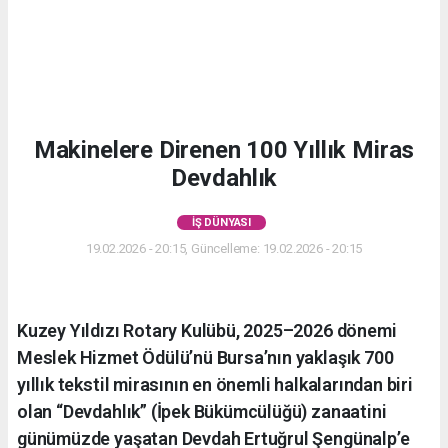
Makinelere Direnen 100 Yıllık Miras
Devdahlık
İŞ DÜNYASI
19.02.2026 - 20:15, Güncelleme: 19.02.2026 - 20:15
Kuzey Yıldızı Rotary Kulübü, 2025–2026 dönemi
Meslek Hizmet Ödülü’nü Bursa’nın yaklaşık 700
yıllık tekstil mirasının en önemli halkalarından biri
olan “Devdahlık” (İpek Bükümcülüğü) zanaatini
günümüzde yaşatan Devdah Ertuğrul Şengünalp’e