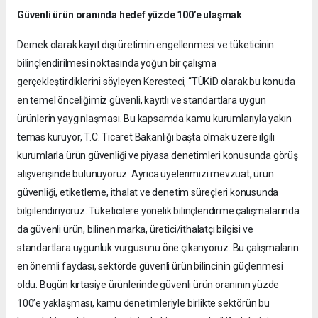
Güvenli ürün oranında hedef yüzde 100’e ulaşmak
Dernek olarak kayıt dışı üretimin engellenmesi ve tüketicinin
bilinçlendirilmesi noktasında yoğun bir çalışma
gerçekleştirdiklerini söyleyen Keresteci, “TÜKİD olarak bu konuda
en temel önceliğimiz güvenli, kayıtlı ve standartlara uygun
ürünlerin yaygınlaşması. Bu kapsamda kamu kurumlarıyla yakın
temas kuruyor, T.C. Ticaret Bakanlığı başta olmak üzere ilgili
kurumlarla ürün güvenliği ve piyasa denetimleri konusunda görüş
alışverişinde bulunuyoruz. Ayrıca üyelerimizi mevzuat, ürün
güvenliği, etiketleme, ithalat ve denetim süreçleri konusunda
bilgilendiriyoruz. Tüketicilere yönelik bilinçlendirme çalışmalarında
da güvenli ürün, bilinen marka, üretici/ithalatçı bilgisi ve
standartlara uygunluk vurgusunu öne çıkarıyoruz. Bu çalışmaların
en önemli faydası, sektörde güvenli ürün bilincinin güçlenmesi
oldu. Bugün kırtasiye ürünlerinde güvenli ürün oranının yüzde
100’e yaklaşması, kamu denetimleriyle birlikte sektörün bu