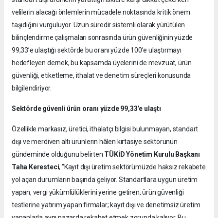
velilerin alacağı önlemlerin mücadele noktasında kritik önem
taşıdığını vurguluyor. Uzun süredir sistemli olarak yürütülen
bilinçlendirme çalışmaları sonrasında ürün güvenliğinin yüzde
99,33’e ulaştığı sektörde bu oranı yüzde 100’e ulaştırmayı
hedefleyen dernek, bu kapsamda üyelerini de mevzuat, ürün
güvenliği, etiketleme, ithalat ve denetim süreçleri konusunda
bilgilendiriyor.
Sektörde güvenli ürün oranı yüzde 99,33’e ulaştı
Özellikle markasız, üretici, ithalatçı bilgisi bulunmayan, standart
dışı ve merdiven altı ürünlerin hâlen kırtasiye sektörünün
gündeminde olduğunu belirten
TÜKİD Yönetim Kurulu Başkanı
Taha Keresteci
, “Kayıt dışı üretim sektörümüzde haksız rekabete
yol açan durumların başında geliyor. Standartlara uygun üretim
yapan, vergi yükümlülüklerini yerine getiren, ürün güvenliği
testlerine yatırım yapan firmalar; kayıt dışı ve denetimsiz üretim
yapanlarla aynı pazarda rekabet etmek zorunda kalıyor. Bu