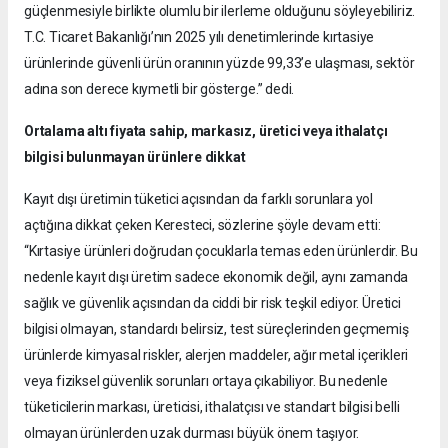
güçlenmesiyle birlikte olumlu bir ilerleme olduğunu söyleyebiliriz.
T.C. Ticaret Bakanlığı’nın 2025 yılı denetimlerinde kırtasiye
ürünlerinde güvenli ürün oranının yüzde 99,33’e ulaşması, sektör
adına son derece kıymetli bir gösterge.” dedi.
Ortalama altı fiyata sahip, markasız, üretici veya ithalatçı
bilgisi bulunmayan ürünlere dikkat
Kayıt dışı üretimin tüketici açısından da farklı sorunlara yol
açtığına dikkat çeken Keresteci, sözlerine şöyle devam etti:
“Kırtasiye ürünleri doğrudan çocuklarla temas eden ürünlerdir. Bu
nedenle kayıt dışı üretim sadece ekonomik değil, aynı zamanda
sağlık ve güvenlik açısından da ciddi bir risk teşkil ediyor. Üretici
bilgisi olmayan, standardı belirsiz, test süreçlerinden geçmemiş
ürünlerde kimyasal riskler, alerjen maddeler, ağır metal içerikleri
veya fiziksel güvenlik sorunları ortaya çıkabiliyor. Bu nedenle
tüketicilerin markası, üreticisi, ithalatçısı ve standart bilgisi belli
olmayan ürünlerden uzak durması büyük önem taşıyor.