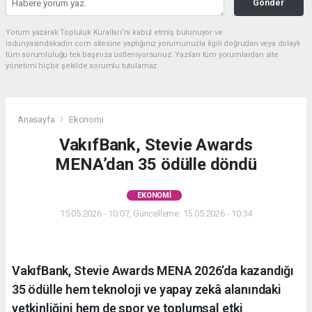
Gönder
Yorum yazarak Topluluk Kuralları’nı kabul etmiş bulunuyor ve
isdunyasindakadin.com sitesine yaptığınız yorumunuzla ilgili doğrudan veya dolaylı
tüm sorumluluğu tek başınıza üstleniyorsunuz. Yazılan tüm yorumlardan site
yönetimi hiçbir şekilde sorumlu tutulamaz.
Anasayfa
Ekonomi
VakıfBank, Stevie Awards
MENA’dan 35 ödülle döndü
EKONOMI
15.05.2026 - 10:07, Güncelleme: 15.05.2026 - 10:34
VakıfBank, Stevie Awards MENA 2026’da kazandığı
35 ödülle hem teknoloji ve yapay zekâ alanındaki
yetkinliğini hem de spor ve toplumsal etki