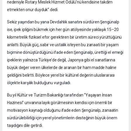
nedeniyle Rotary Meslek Hizmet Ödülü’nü kendisine takdim
etmekten onur duyduk” dedi.
Sekiz yaşından bu yana Devdahlık sanatını sürdüren Şengünalp
ise, ipek ipliğini bükmek için her gün atölyesinde yaklaşık 15–20
kilometrelik fiziksel efor gerektiren bir üretim süreci yürüttüğünü
anlattı. Büyük güç, sabır ve ustalık isteyen bu zanaati bir yaşam
biçimine dönüştürdüğünü ifade eden Şengünalp, ürettiği el emeği
ipeklerin yalnızca Türkiye’de değil, Japonya gibi el sanatlarına
büyük değer veren ülkelerde de aranan bir ham madde haline
geldiğini belirtti. Böylece yerel bir kültürel değerin uluslararası
ölçekte karşılık bulduğunu vurguladı.
Bu yıl Kültür ve Turizm Bakanlığı tarafından “Yaşayan İnsan
Hazinesi” unvanına layık görülmesinin kendisi için önemli bir
motivasyon kaynağı olduğunu ifade eden Şengünalp, zanaatin
sürdürülebilirliği için yerel yönetimlerin desteğinin büyük önem
taşıdığını dile getirdi.