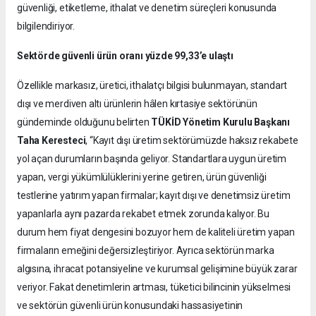
güvenliği, etiketleme, ithalat ve denetim süreçleri konusunda
bilgilendiriyor.
Sektörde güvenli ürün oranı yüzde 99,33’e ulaştı
Özellikle markasız, üretici, ithalatçı bilgisi bulunmayan, standart
dışı ve merdiven altı ürünlerin hâlen kırtasiye sektörünün
gündeminde olduğunu belirten
TÜKİD Yönetim Kurulu Başkanı
Taha Keresteci
, “Kayıt dışı üretim sektörümüzde haksız rekabete
yol açan durumların başında geliyor. Standartlara uygun üretim
yapan, vergi yükümlülüklerini yerine getiren, ürün güvenliği
testlerine yatırım yapan firmalar; kayıt dışı ve denetimsiz üretim
yapanlarla aynı pazarda rekabet etmek zorunda kalıyor. Bu
durum hem fiyat dengesini bozuyor hem de kaliteli üretim yapan
firmaların emeğini değersizleştiriyor. Ayrıca sektörün marka
algısına, ihracat potansiyeline ve kurumsal gelişimine büyük zarar
veriyor. Fakat denetimlerin artması, tüketici bilincinin yükselmesi
ve sektörün güvenli ürün konusundaki hassasiyetinin