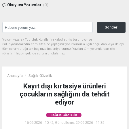
Okuyucu Yorumları
(0)
Gönder
Yorum yazarak Topluluk Kuralları’nı kabul etmiş bulunuyor ve
isdunyasindakadin.com sitesine yaptığınız yorumunuzla ilgili doğrudan veya dolaylı
tüm sorumluluğu tek başınıza üstleniyorsunuz. Yazılan tüm yorumlardan site
yönetimi hiçbir şekilde sorumlu tutulamaz.
Anasayfa
Sağlık-Güzellik
Kayıt dışı kırtasiye ürünleri
çocukların sağlığını da tehdit
ediyor
SAĞLIK-GÜZELLIK
16.06.2026 - 10:42, Güncelleme: 29.06.2026 - 11:35