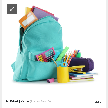
Erkek
|
Kadın
(Haberi Sesli Oku)