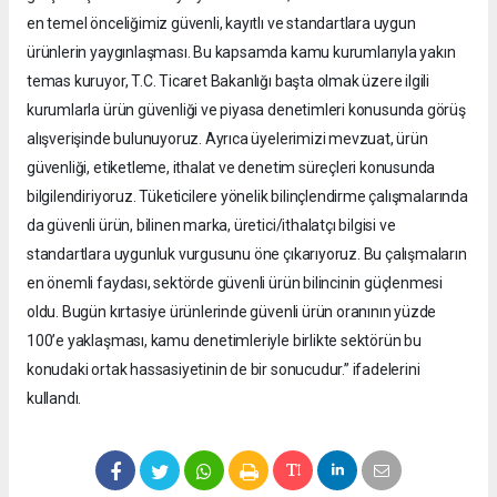
en temel önceliğimiz güvenli, kayıtlı ve standartlara uygun
ürünlerin yaygınlaşması. Bu kapsamda kamu kurumlarıyla yakın
temas kuruyor, T.C. Ticaret Bakanlığı başta olmak üzere ilgili
kurumlarla ürün güvenliği ve piyasa denetimleri konusunda görüş
alışverişinde bulunuyoruz. Ayrıca üyelerimizi mevzuat, ürün
güvenliği, etiketleme, ithalat ve denetim süreçleri konusunda
bilgilendiriyoruz. Tüketicilere yönelik bilinçlendirme çalışmalarında
da güvenli ürün, bilinen marka, üretici/ithalatçı bilgisi ve
standartlara uygunluk vurgusunu öne çıkarıyoruz. Bu çalışmaların
en önemli faydası, sektörde güvenli ürün bilincinin güçlenmesi
oldu. Bugün kırtasiye ürünlerinde güvenli ürün oranının yüzde
100’e yaklaşması, kamu denetimleriyle birlikte sektörün bu
konudaki ortak hassasiyetinin de bir sonucudur.” ifadelerini
kullandı.