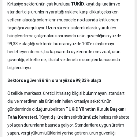
TÜKİD
Kırtasiye sektörünün çatı kuruluşu
, kayıt dışı üretim ve
standart dışı ürünlerin yarattığı risklere karşı dikkat çekerken
velilerin alacağı önlemlerin mücadele noktasında kritik önem
taşıdığını vurguluyor. Uzun süredir sistemli olarak yürütülen
bilinçlendirme çalışmaları sonrasında ürün güvenliğinin yüzde
99,33’e ulaştığı sektörde bu oranı yüzde 100’e ulaştırmayı
hedefleyen dernek, bu kapsamda üyelerini de mevzuat, ürün
güvenliği, etiketleme, ithalat ve denetim süreçleri konusunda
bilgilendiriyor.
Sektörde güvenli ürün oranı yüzde 99,33’e ulaştı
Özellikle markasız, üretici, ithalatçı bilgisi bulunmayan, standart
dışı ve merdiven altı ürünlerin hâlen kırtasiye sektörünün
gündeminde olduğunu belirten
TÜKİD Yönetim Kurulu Başkanı
Taha Keresteci
, “Kayıt dışı üretim sektörümüzde haksız rekabete
yol açan durumların başında geliyor. Standartlara uygun üretim
yapan, vergi yükümlülüklerini yerine getiren, ürün güvenliği