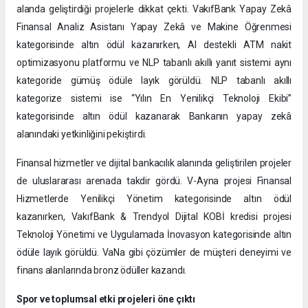
alanda geliştirdiği projelerle dikkat çekti. VakıfBank Yapay Zekâ
Finansal Analiz Asistanı Yapay Zekâ ve Makine Öğrenmesi
kategorisinde altın ödül kazanırken, AI destekli ATM nakit
optimizasyonu platformu ve NLP tabanlı akıllı yanıt sistemi aynı
kategoride gümüş ödüle layık görüldü. NLP tabanlı akıllı
kategorize sistemi ise “Yılın En Yenilikçi Teknoloji Ekibi”
kategorisinde altın ödül kazanarak Bankanın yapay zekâ
alanındaki yetkinliğini pekiştirdi.
Finansal hizmetler ve dijital bankacılık alanında geliştirilen projeler
de uluslararası arenada takdir gördü. V-Ayna projesi Finansal
Hizmetlerde Yenilikçi Yönetim kategorisinde altın ödül
kazanırken, VakıfBank & Trendyol Dijital KOBİ kredisi projesi
Teknoloji Yönetimi ve Uygulamada İnovasyon kategorisinde altın
ödüle layık görüldü. VaNa gibi çözümler de müşteri deneyimi ve
finans alanlarında bronz ödüller kazandı.
Spor ve toplumsal etki projeleri öne çıktı