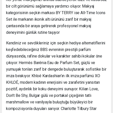
bir cilt görünümü sağlamaya yardımcı oluyor. Makyaj
kategorisinin seçkin markası BY TERRY ise All-Time Icons
Set ile markanın ikonik altı ürününü zarif bir makyaj
çantasında bir araya getirerek profesyonel makyaj
deneyimini günlük rutine taşıyor
Kendiniz ve sevdikleriniz için seçkin hediye alternatiflerini
keşfedebileceğiniz BBS evreninin prestijli parfüm
dünyasında, rafine dokular ve karakter sahibi kokular öne
çıkıyor. Hermès Barénia Eau de Parfum Set, güçlü ve
yumuşak tonları zarif bir dengede buluşturarak sofistike bir
imza bırakıyor. Khloé Kardashian’ın ilk imza parfümü XO
KHLOÉ, modern kadının enerjisini ve zarafetini yansıtan
pozitif, aydınlık bir koku deneyimi sunuyor. Kilian Love,
Don’t Be Shy, Bulgar gülü ve portakal çiçeğinin tatlı
marshmallow ve vanilyayla buluştuğu büyüleyici bir
kompozisyonla duyuları sarıyor. Charlotte Tilbury Star