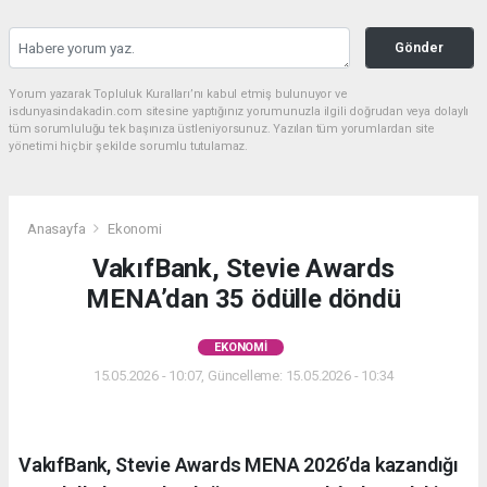
Gönder
Yorum yazarak Topluluk Kuralları’nı kabul etmiş bulunuyor ve
isdunyasindakadin.com sitesine yaptığınız yorumunuzla ilgili doğrudan veya dolaylı
tüm sorumluluğu tek başınıza üstleniyorsunuz. Yazılan tüm yorumlardan site
yönetimi hiçbir şekilde sorumlu tutulamaz.
Anasayfa
Ekonomi
VakıfBank, Stevie Awards
MENA’dan 35 ödülle döndü
EKONOMI
15.05.2026 - 10:07, Güncelleme: 15.05.2026 - 10:34
VakıfBank, Stevie Awards MENA 2026’da kazandığı