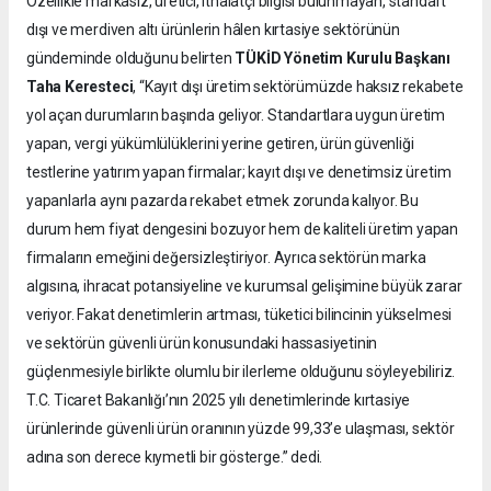
Özellikle markasız, üretici, ithalatçı bilgisi bulunmayan, standart
dışı ve merdiven altı ürünlerin hâlen kırtasiye sektörünün
gündeminde olduğunu belirten
TÜKİD Yönetim Kurulu Başkanı
Taha Keresteci
, “Kayıt dışı üretim sektörümüzde haksız rekabete
yol açan durumların başında geliyor. Standartlara uygun üretim
yapan, vergi yükümlülüklerini yerine getiren, ürün güvenliği
testlerine yatırım yapan firmalar; kayıt dışı ve denetimsiz üretim
yapanlarla aynı pazarda rekabet etmek zorunda kalıyor. Bu
durum hem fiyat dengesini bozuyor hem de kaliteli üretim yapan
firmaların emeğini değersizleştiriyor. Ayrıca sektörün marka
algısına, ihracat potansiyeline ve kurumsal gelişimine büyük zarar
veriyor. Fakat denetimlerin artması, tüketici bilincinin yükselmesi
ve sektörün güvenli ürün konusundaki hassasiyetinin
güçlenmesiyle birlikte olumlu bir ilerleme olduğunu söyleyebiliriz.
T.C. Ticaret Bakanlığı’nın 2025 yılı denetimlerinde kırtasiye
ürünlerinde güvenli ürün oranının yüzde 99,33’e ulaşması, sektör
adına son derece kıymetli bir gösterge.” dedi.