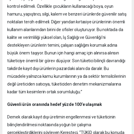
kontrol edilmeli. Özellikle çocukların kullanacağı boya, oyun
hamuru, yapıştırıcı, silgi, kalem ve benzeri ürünlerde güvenilir satış
noktaları tercih edilmeli. Diğer yandan kırtasiye ürünlerinin önemli
kullanım alanlarından birini de ofisler oluşturuyor. Bu noktada da
kalite ve verimliliği yüksel olan, İş Sağlığı ve Güvenliği’ni
destekleyen ürünlerin temini, çalışan sağlığını korumak adına
büyük önem taşıyor. Bunun için hangi amaç için alınırsa alınsın
tüketiciye önemli bir görev düşüyor. Son tüketici bilinçli davrandığı
takdirde kayıt dışı ürünlerin pazardaki alanı da daralır. Bu
mücadele yalnızca kamu kurumlarının ya da sektör temsilcilerinin
değil üreticiden satıcıya, tüketiciden denetim mekanizmalarına
kadar tüm kesimlerin ortak sorumluluğu.”
Güvenli ürün oranında hedef yüzde 100’e ulaşmak
Dernek olarak kayıt dışı üretimin engellenmesi ve tüketicinin
bilinçlendirilmesi noktasında yoğun bir çalışma
gerçekleştirdiklerini söyleyen Keresteci, “TÜKİD olarak bu konuda