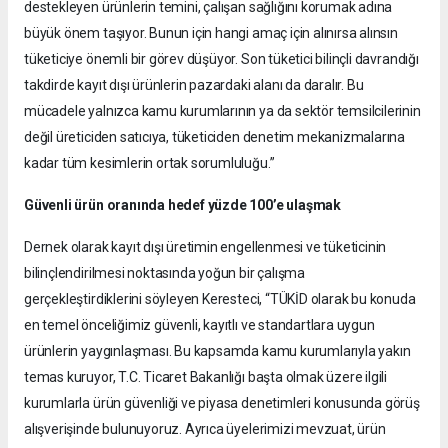
destekleyen ürünlerin temini, çalışan sağlığını korumak adına
büyük önem taşıyor. Bunun için hangi amaç için alınırsa alınsın
tüketiciye önemli bir görev düşüyor. Son tüketici bilinçli davrandığı
takdirde kayıt dışı ürünlerin pazardaki alanı da daralır. Bu
mücadele yalnızca kamu kurumlarının ya da sektör temsilcilerinin
değil üreticiden satıcıya, tüketiciden denetim mekanizmalarına
kadar tüm kesimlerin ortak sorumluluğu.”
Güvenli ürün oranında hedef yüzde 100’e ulaşmak
Dernek olarak kayıt dışı üretimin engellenmesi ve tüketicinin
bilinçlendirilmesi noktasında yoğun bir çalışma
gerçekleştirdiklerini söyleyen Keresteci, “TÜKİD olarak bu konuda
en temel önceliğimiz güvenli, kayıtlı ve standartlara uygun
ürünlerin yaygınlaşması. Bu kapsamda kamu kurumlarıyla yakın
temas kuruyor, T.C. Ticaret Bakanlığı başta olmak üzere ilgili
kurumlarla ürün güvenliği ve piyasa denetimleri konusunda görüş
alışverişinde bulunuyoruz. Ayrıca üyelerimizi mevzuat, ürün