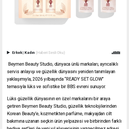
Erkek
|
Kadın
(Haberi Sesli Oku)
Beymen Beauty Studio, dünyaca ünlü markaları, ayrıcalıklı
servis anlayışı ve güzellik dünyasını yeniden tanımlayan
yaklaşımıyla, 2026 yılbaşında “READY SET GLOW”
temasıyla lüks ve sofistike bir BBS evreni sunuyor.
Lüks güzellik dünyasının en özel markalarını bir araya
getiren Beymen Beauty Studio, güzellik teknolojilerinden
Korean Beauty’e, kozmetikten parfüme, makyajdan cilt
bakımına uzanan seçkin ürün yelpazesi ve birbirinden farklı
hediye set’leri ile yeni yıl alışverişinin vazgeçilmez adresi