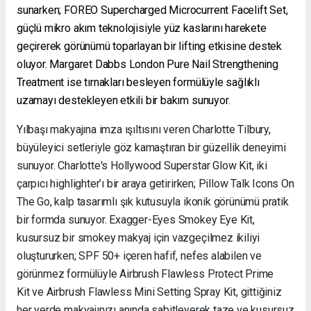
sunarken; FOREO Supercharged Microcurrent Facelift Set,
güçlü mikro akım teknolojisiyle yüz kaslarını harekete
geçirerek görünümü toparlayan bir lifting etkisine destek
oluyor. Margaret Dabbs London Pure Nail Strengthening
Treatment ise tırnakları besleyen formülüyle sağlıklı
uzamayı destekleyen etkili bir bakım sunuyor.
Yılbaşı makyajına imza ışıltısını veren Charlotte Tilbury,
büyüleyici setleriyle göz kamaştıran bir güzellik deneyimi
sunuyor. Charlotte's Hollywood Superstar Glow Kit, iki
çarpıcı highlighter’ı bir araya getirirken; Pillow Talk Icons On
The Go, kalp tasarımlı şık kutusuyla ikonik görünümü pratik
bir formda sunuyor. Exagger-Eyes Smokey Eye Kit,
kusursuz bir smokey makyaj için vazgeçilmez ikiliyi
oluştururken; SPF 50+ içeren hafif, nefes alabilen ve
görünmez formülüyle Airbrush Flawless Protect Prime
Kit ve Airbrush Flawless Mini Setting Spray Kit, gittiğiniz
her yerde makyajınızı anında sabitleyerek taze ve kusursuz