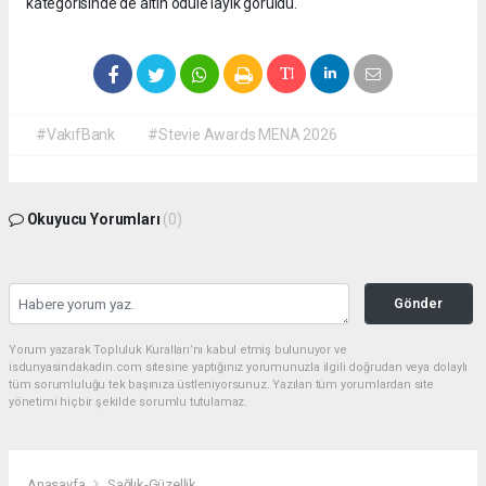
kategorisinde de altın ödüle layık görüldü.
#VakıfBank
#Stevie Awards MENA 2026
Okuyucu Yorumları
(0)
Gönder
Yorum yazarak Topluluk Kuralları’nı kabul etmiş bulunuyor ve
isdunyasindakadin.com sitesine yaptığınız yorumunuzla ilgili doğrudan veya dolaylı
tüm sorumluluğu tek başınıza üstleniyorsunuz. Yazılan tüm yorumlardan site
yönetimi hiçbir şekilde sorumlu tutulamaz.
Anasayfa
Sağlık-Güzellik