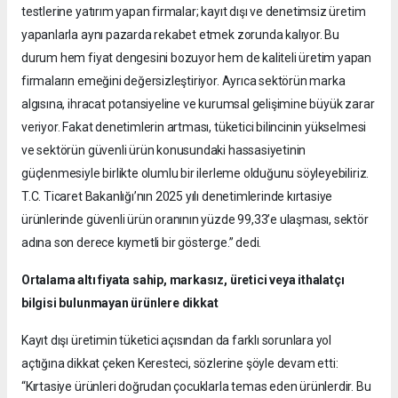
testlerine yatırım yapan firmalar; kayıt dışı ve denetimsiz üretim
yapanlarla aynı pazarda rekabet etmek zorunda kalıyor. Bu
durum hem fiyat dengesini bozuyor hem de kaliteli üretim yapan
firmaların emeğini değersizleştiriyor. Ayrıca sektörün marka
algısına, ihracat potansiyeline ve kurumsal gelişimine büyük zarar
veriyor. Fakat denetimlerin artması, tüketici bilincinin yükselmesi
ve sektörün güvenli ürün konusundaki hassasiyetinin
güçlenmesiyle birlikte olumlu bir ilerleme olduğunu söyleyebiliriz.
T.C. Ticaret Bakanlığı’nın 2025 yılı denetimlerinde kırtasiye
ürünlerinde güvenli ürün oranının yüzde 99,33’e ulaşması, sektör
adına son derece kıymetli bir gösterge.” dedi.
Ortalama altı fiyata sahip, markasız, üretici veya ithalatçı
bilgisi bulunmayan ürünlere dikkat
Kayıt dışı üretimin tüketici açısından da farklı sorunlara yol
açtığına dikkat çeken Keresteci, sözlerine şöyle devam etti:
“Kırtasiye ürünleri doğrudan çocuklarla temas eden ürünlerdir. Bu