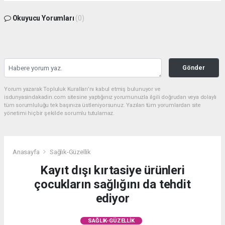
Okuyucu Yorumları
(0)
Gönder
Yorum yazarak Topluluk Kuralları’nı kabul etmiş bulunuyor ve
isdunyasindakadin.com sitesine yaptığınız yorumunuzla ilgili doğrudan veya dolaylı
tüm sorumluluğu tek başınıza üstleniyorsunuz. Yazılan tüm yorumlardan site
yönetimi hiçbir şekilde sorumlu tutulamaz.
Anasayfa
Sağlık-Güzellik
Kayıt dışı kırtasiye ürünleri
çocukların sağlığını da tehdit
ediyor
SAĞLIK-GÜZELLIK