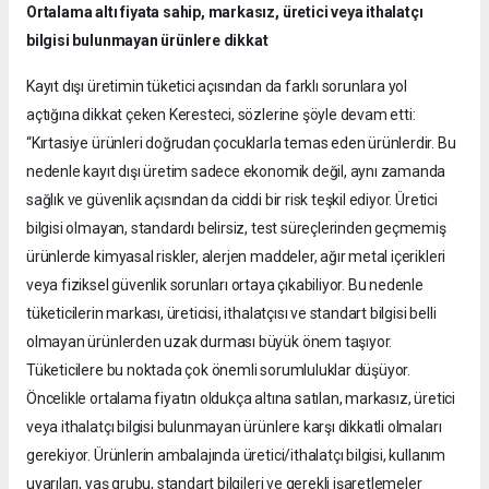
Ortalama altı fiyata sahip, markasız, üretici veya ithalatçı
bilgisi bulunmayan ürünlere dikkat
Kayıt dışı üretimin tüketici açısından da farklı sorunlara yol
açtığına dikkat çeken Keresteci, sözlerine şöyle devam etti:
“Kırtasiye ürünleri doğrudan çocuklarla temas eden ürünlerdir. Bu
nedenle kayıt dışı üretim sadece ekonomik değil, aynı zamanda
sağlık ve güvenlik açısından da ciddi bir risk teşkil ediyor. Üretici
bilgisi olmayan, standardı belirsiz, test süreçlerinden geçmemiş
ürünlerde kimyasal riskler, alerjen maddeler, ağır metal içerikleri
veya fiziksel güvenlik sorunları ortaya çıkabiliyor. Bu nedenle
tüketicilerin markası, üreticisi, ithalatçısı ve standart bilgisi belli
olmayan ürünlerden uzak durması büyük önem taşıyor.
Tüketicilere bu noktada çok önemli sorumluluklar düşüyor.
Öncelikle ortalama fiyatın oldukça altına satılan, markasız, üretici
veya ithalatçı bilgisi bulunmayan ürünlere karşı dikkatli olmaları
gerekiyor. Ürünlerin ambalajında üretici/ithalatçı bilgisi, kullanım
uyarıları, yaş grubu, standart bilgileri ve gerekli işaretlemeler