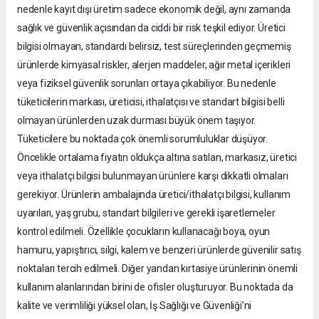
nedenle kayıt dışı üretim sadece ekonomik değil, aynı zamanda
sağlık ve güvenlik açısından da ciddi bir risk teşkil ediyor. Üretici
bilgisi olmayan, standardı belirsiz, test süreçlerinden geçmemiş
ürünlerde kimyasal riskler, alerjen maddeler, ağır metal içerikleri
veya fiziksel güvenlik sorunları ortaya çıkabiliyor. Bu nedenle
tüketicilerin markası, üreticisi, ithalatçısı ve standart bilgisi belli
olmayan ürünlerden uzak durması büyük önem taşıyor.
Tüketicilere bu noktada çok önemli sorumluluklar düşüyor.
Öncelikle ortalama fiyatın oldukça altına satılan, markasız, üretici
veya ithalatçı bilgisi bulunmayan ürünlere karşı dikkatli olmaları
gerekiyor. Ürünlerin ambalajında üretici/ithalatçı bilgisi, kullanım
uyarıları, yaş grubu, standart bilgileri ve gerekli işaretlemeler
kontrol edilmeli. Özellikle çocukların kullanacağı boya, oyun
hamuru, yapıştırıcı, silgi, kalem ve benzeri ürünlerde güvenilir satış
noktaları tercih edilmeli. Diğer yandan kırtasiye ürünlerinin önemli
kullanım alanlarından birini de ofisler oluşturuyor. Bu noktada da
kalite ve verimliliği yüksel olan, İş Sağlığı ve Güvenliği’ni