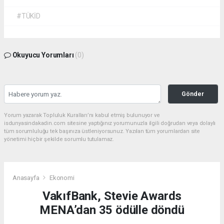
#TÜKİD
Okuyucu Yorumları
(0)
Gönder
Yorum yazarak Topluluk Kuralları’nı kabul etmiş bulunuyor ve
isdunyasindakadin.com sitesine yaptığınız yorumunuzla ilgili doğrudan veya dolaylı
tüm sorumluluğu tek başınıza üstleniyorsunuz. Yazılan tüm yorumlardan site
yönetimi hiçbir şekilde sorumlu tutulamaz.
Anasayfa
Ekonomi
VakıfBank, Stevie Awards
MENA’dan 35 ödülle döndü