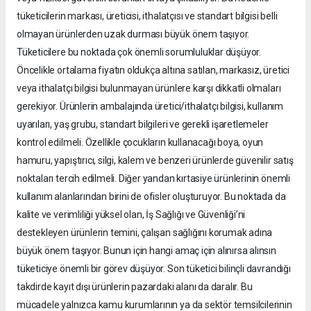
tüketicilerin markası, üreticisi, ithalatçısı ve standart bilgisi belli
olmayan ürünlerden uzak durması büyük önem taşıyor.
Tüketicilere bu noktada çok önemli sorumluluklar düşüyor.
Öncelikle ortalama fiyatın oldukça altına satılan, markasız, üretici
veya ithalatçı bilgisi bulunmayan ürünlere karşı dikkatli olmaları
gerekiyor. Ürünlerin ambalajında üretici/ithalatçı bilgisi, kullanım
uyarıları, yaş grubu, standart bilgileri ve gerekli işaretlemeler
kontrol edilmeli. Özellikle çocukların kullanacağı boya, oyun
hamuru, yapıştırıcı, silgi, kalem ve benzeri ürünlerde güvenilir satış
noktaları tercih edilmeli. Diğer yandan kırtasiye ürünlerinin önemli
kullanım alanlarından birini de ofisler oluşturuyor. Bu noktada da
kalite ve verimliliği yüksel olan, İş Sağlığı ve Güvenliği’ni
destekleyen ürünlerin temini, çalışan sağlığını korumak adına
büyük önem taşıyor. Bunun için hangi amaç için alınırsa alınsın
tüketiciye önemli bir görev düşüyor. Son tüketici bilinçli davrandığı
takdirde kayıt dışı ürünlerin pazardaki alanı da daralır. Bu
mücadele yalnızca kamu kurumlarının ya da sektör temsilcilerinin