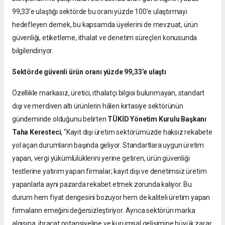
99,33’e ulaştığı sektörde bu oranı yüzde 100’e ulaştırmayı
hedefleyen dernek, bu kapsamda üyelerini de mevzuat, ürün
güvenliği, etiketleme, ithalat ve denetim süreçleri konusunda
bilgilendiriyor.
Sektörde güvenli ürün oranı yüzde 99,33’e ulaştı
Özellikle markasız, üretici, ithalatçı bilgisi bulunmayan, standart
dışı ve merdiven altı ürünlerin hâlen kırtasiye sektörünün
gündeminde olduğunu belirten
TÜKİD Yönetim Kurulu Başkanı
Taha Keresteci
, “Kayıt dışı üretim sektörümüzde haksız rekabete
yol açan durumların başında geliyor. Standartlara uygun üretim
yapan, vergi yükümlülüklerini yerine getiren, ürün güvenliği
testlerine yatırım yapan firmalar; kayıt dışı ve denetimsiz üretim
yapanlarla aynı pazarda rekabet etmek zorunda kalıyor. Bu
durum hem fiyat dengesini bozuyor hem de kaliteli üretim yapan
firmaların emeğini değersizleştiriyor. Ayrıca sektörün marka
algısına, ihracat potansiyeline ve kurumsal gelişimine büyük zarar