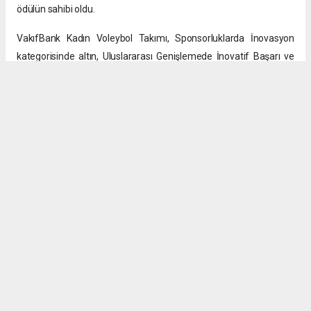
ödülün sahibi oldu.
VakıfBank Kadın Voleybol Takımı, Sponsorluklarda İnovasyon
kategorisinde altın, Uluslararası Genişlemede İnovatif Başarı ve
Kurumsal Sosyal Sorumlulukta İnovatif Başarı kategorilerinde ise
bronz ödüller kazandı. Bosna Hersek Voleybol Okulları Stratejik İş
Birliği projesi ise Kurumsal Sosyal Sorumlulukta İnovatif Başarı
kategorisinde gümüş, Uluslararası Genişlemede İnovatif Başarı
kategorisinde ise bronz ödüle layık görüldü.
VakıfBank’ın iletişim ve marka projeleri de ödüllerle taçlandırıldı.
Court of Legends projesi video kategorilerinde iki altın ödül
kazanırken, BizimYerimiz Dergisi Kurum İçi Yayınlarda İnovasyon
kategorisinde de altın ödüle layık görüldü.