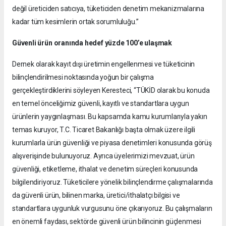
değil üreticiden satıcıya, tüketiciden denetim mekanizmalarına
kadar tüm kesimlerin ortak sorumluluğu.”
Güvenli ürün oranında hedef yüzde 100’e ulaşmak
Dernek olarak kayıt dışı üretimin engellenmesi ve tüketicinin
bilinçlendirilmesi noktasında yoğun bir çalışma
gerçekleştirdiklerini söyleyen Keresteci, “TÜKİD olarak bu konuda
en temel önceliğimiz güvenli, kayıtlı ve standartlara uygun
ürünlerin yaygınlaşması. Bu kapsamda kamu kurumlarıyla yakın
temas kuruyor, T.C. Ticaret Bakanlığı başta olmak üzere ilgili
kurumlarla ürün güvenliği ve piyasa denetimleri konusunda görüş
alışverişinde bulunuyoruz. Ayrıca üyelerimizi mevzuat, ürün
güvenliği, etiketleme, ithalat ve denetim süreçleri konusunda
bilgilendiriyoruz. Tüketicilere yönelik bilinçlendirme çalışmalarında
da güvenli ürün, bilinen marka, üretici/ithalatçı bilgisi ve
standartlara uygunluk vurgusunu öne çıkarıyoruz. Bu çalışmaların
en önemli faydası, sektörde güvenli ürün bilincinin güçlenmesi