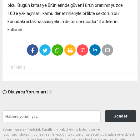
oldu. Bugün kırtasiye ürünlerinde güvenli ürün oranının yüzde
100’e yaklaşması, kamu denetimleriyle birlikte sektörün bu
konudaki ortak hassasiyetinin de bir sonucudur.” ifadelerini
kullandı.
#TÜKİD
Okuyucu Yorumları
(0)
Gönder
Yorum yazarak Topluluk Kuralları’nı kabul etmiş bulunuyor ve
isdunyasindakadin.com sitesine yaptığınız yorumunuzla ilgili doğrudan veya dolaylı
tüm sorumluluğu tek başınıza üstleniyorsunuz. Yazılan tüm yorumlardan site