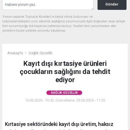
Gönder
Yorum yazarak Topluluk Kuralları’nı kabul etmiş bulunuyor ve
isdunyasindakadin.com sitesine yaptığınız yorumunuzla ilgili doğrudan veya dolaylı
tüm sorumluluğu tek başınıza üstleniyorsunuz. Yazılan tüm yorumlardan site
yönetimi hiçbir şekilde sorumlu tutulamaz.
Anasayfa
Sağlık-Güzellik
Kayıt dışı kırtasiye ürünleri
çocukların sağlığını da tehdit
ediyor
SAĞLIK-GÜZELLIK
16.06.2026 - 10:42, Güncelleme: 29.06.2026 - 11:35
Kırtasiye sektöründeki kayıt dışı üretim, haksız