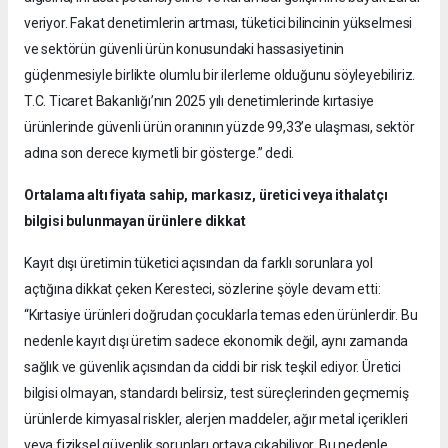
veriyor. Fakat denetimlerin artması, tüketici bilincinin yükselmesi
ve sektörün güvenli ürün konusundaki hassasiyetinin
güçlenmesiyle birlikte olumlu bir ilerleme olduğunu söyleyebiliriz.
T.C. Ticaret Bakanlığı’nın 2025 yılı denetimlerinde kırtasiye
ürünlerinde güvenli ürün oranının yüzde 99,33’e ulaşması, sektör
adına son derece kıymetli bir gösterge.” dedi.
Ortalama altı fiyata sahip, markasız, üretici veya ithalatçı
bilgisi bulunmayan ürünlere dikkat
Kayıt dışı üretimin tüketici açısından da farklı sorunlara yol
açtığına dikkat çeken Keresteci, sözlerine şöyle devam etti:
“Kırtasiye ürünleri doğrudan çocuklarla temas eden ürünlerdir. Bu
nedenle kayıt dışı üretim sadece ekonomik değil, aynı zamanda
sağlık ve güvenlik açısından da ciddi bir risk teşkil ediyor. Üretici
bilgisi olmayan, standardı belirsiz, test süreçlerinden geçmemiş
ürünlerde kimyasal riskler, alerjen maddeler, ağır metal içerikleri
veya fiziksel güvenlik sorunları ortaya çıkabiliyor. Bu nedenle