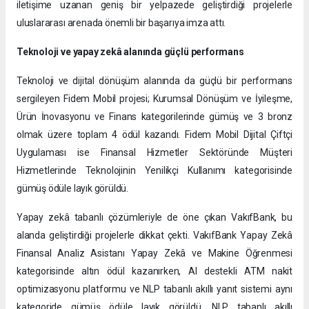
iletişime uzanan geniş bir yelpazede geliştirdiği projelerle
uluslararası arenada önemli bir başarıya imza attı.
Teknoloji ve yapay zekâ alanında güçlü performans
Teknoloji ve dijital dönüşüm alanında da güçlü bir performans
sergileyen Fidem Mobil projesi; Kurumsal Dönüşüm ve İyileşme,
Ürün İnovasyonu ve Finans kategorilerinde gümüş ve 3 bronz
olmak üzere toplam 4 ödül kazandı. Fidem Mobil Dijital Çiftçi
Uygulaması ise Finansal Hizmetler Sektöründe Müşteri
Hizmetlerinde Teknolojinin Yenilikçi Kullanımı kategorisinde
gümüş ödüle layık görüldü.
Yapay zekâ tabanlı çözümleriyle de öne çıkan VakıfBank, bu
alanda geliştirdiği projelerle dikkat çekti. VakıfBank Yapay Zekâ
Finansal Analiz Asistanı Yapay Zekâ ve Makine Öğrenmesi
kategorisinde altın ödül kazanırken, AI destekli ATM nakit
optimizasyonu platformu ve NLP tabanlı akıllı yanıt sistemi aynı
kategoride gümüş ödüle layık görüldü. NLP tabanlı akıllı