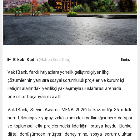
Erkek
|
Kadın
(Haberi Sesli Oku)
VakıfBank, farklı ihtiyaçlara yönelik geliştirdiği yenilikçi
çözümlerinin yanı sıra sosyal sorumluluk projeleri ve kurum içi
iletişim alanındaki yenilikçi yaklaşımıyla uluslararası arenada
önemli bir başarıya imza attı.
VakıfBank, Stevie Awards MENA 2026’da kazandığı 35 ödülle
hem teknoloji ve yapay zekâ alanındaki yetkinliğini hem de spor
ve toplumsal etki projelerindeki liderliğini ortaya koydu. Banka,
dijital dönüşümden müşteri deneyimine, sosyal sorumluluktan