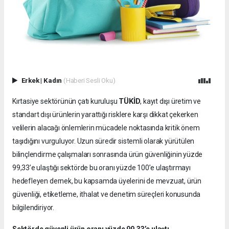
Erkek
|
Kadın
(Haberi Sesli Oku)
TÜKİD
Kırtasiye sektörünün çatı kuruluşu
, kayıt dışı üretim ve
standart dışı ürünlerin yarattığı risklere karşı dikkat çekerken
velilerin alacağı önlemlerin mücadele noktasında kritik önem
taşıdığını vurguluyor. Uzun süredir sistemli olarak yürütülen
bilinçlendirme çalışmaları sonrasında ürün güvenliğinin yüzde
99,33’e ulaştığı sektörde bu oranı yüzde 100’e ulaştırmayı
hedefleyen dernek, bu kapsamda üyelerini de mevzuat, ürün
güvenliği, etiketleme, ithalat ve denetim süreçleri konusunda
bilgilendiriyor.
Sektörde güvenli ürün oranı yüzde 99,33’e ulaştı