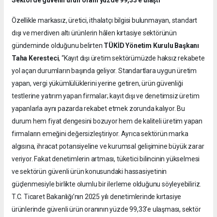
Özellikle markasız, üretici, ithalatçı bilgisi bulunmayan, standart
dışı ve merdiven altı ürünlerin hâlen kırtasiye sektörünün
gündeminde olduğunu belirten
TÜKİD Yönetim Kurulu Başkanı
Taha Keresteci
, “Kayıt dışı üretim sektörümüzde haksız rekabete
yol açan durumların başında geliyor. Standartlara uygun üretim
yapan, vergi yükümlülüklerini yerine getiren, ürün güvenliği
testlerine yatırım yapan firmalar; kayıt dışı ve denetimsiz üretim
yapanlarla aynı pazarda rekabet etmek zorunda kalıyor. Bu
durum hem fiyat dengesini bozuyor hem de kaliteli üretim yapan
firmaların emeğini değersizleştiriyor. Ayrıca sektörün marka
algısına, ihracat potansiyeline ve kurumsal gelişimine büyük zarar
veriyor. Fakat denetimlerin artması, tüketici bilincinin yükselmesi
ve sektörün güvenli ürün konusundaki hassasiyetinin
güçlenmesiyle birlikte olumlu bir ilerleme olduğunu söyleyebiliriz.
T.C. Ticaret Bakanlığı’nın 2025 yılı denetimlerinde kırtasiye
ürünlerinde güvenli ürün oranının yüzde 99,33’e ulaşması, sektör