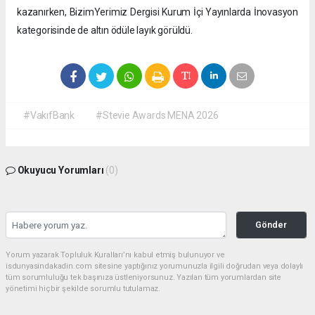
kazanırken, BizimYerimiz Dergisi Kurum İçi Yayınlarda İnovasyon
kategorisinde de altın ödüle layık görüldü.
#VakıfBank
#Stevie Awards MENA 2026
Okuyucu Yorumları
(0)
Gönder
Yorum yazarak Topluluk Kuralları’nı kabul etmiş bulunuyor ve
isdunyasindakadin.com sitesine yaptığınız yorumunuzla ilgili doğrudan veya dolaylı
tüm sorumluluğu tek başınıza üstleniyorsunuz. Yazılan tüm yorumlardan site
yönetimi hiçbir şekilde sorumlu tutulamaz.