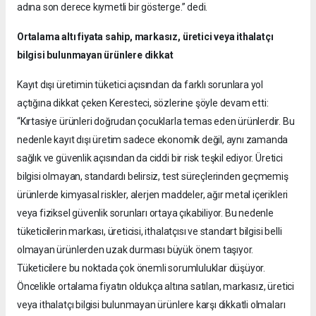
adına son derece kıymetli bir gösterge.” dedi.
Ortalama altı fiyata sahip, markasız, üretici veya ithalatçı
bilgisi bulunmayan ürünlere dikkat
Kayıt dışı üretimin tüketici açısından da farklı sorunlara yol
açtığına dikkat çeken Keresteci, sözlerine şöyle devam etti:
“Kırtasiye ürünleri doğrudan çocuklarla temas eden ürünlerdir. Bu
nedenle kayıt dışı üretim sadece ekonomik değil, aynı zamanda
sağlık ve güvenlik açısından da ciddi bir risk teşkil ediyor. Üretici
bilgisi olmayan, standardı belirsiz, test süreçlerinden geçmemiş
ürünlerde kimyasal riskler, alerjen maddeler, ağır metal içerikleri
veya fiziksel güvenlik sorunları ortaya çıkabiliyor. Bu nedenle
tüketicilerin markası, üreticisi, ithalatçısı ve standart bilgisi belli
olmayan ürünlerden uzak durması büyük önem taşıyor.
Tüketicilere bu noktada çok önemli sorumluluklar düşüyor.
Öncelikle ortalama fiyatın oldukça altına satılan, markasız, üretici
veya ithalatçı bilgisi bulunmayan ürünlere karşı dikkatli olmaları