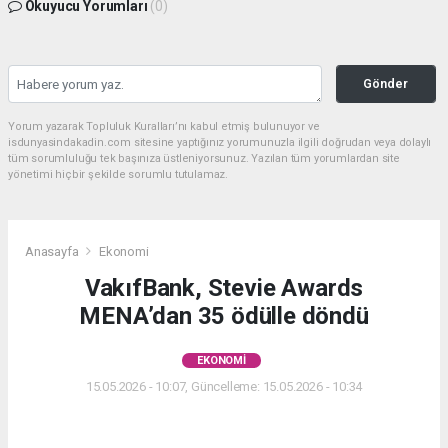
Okuyucu Yorumları
(0)
Gönder
Yorum yazarak Topluluk Kuralları’nı kabul etmiş bulunuyor ve
isdunyasindakadin.com sitesine yaptığınız yorumunuzla ilgili doğrudan veya dolaylı
tüm sorumluluğu tek başınıza üstleniyorsunuz. Yazılan tüm yorumlardan site
yönetimi hiçbir şekilde sorumlu tutulamaz.
Anasayfa
Ekonomi
VakıfBank, Stevie Awards
MENA’dan 35 ödülle döndü
EKONOMI
15.05.2026 - 10:07, Güncelleme: 15.05.2026 - 10:34