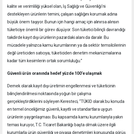
kalite ve verimliliği yüksel olan, İş Sağlığı ve Güvenliği’ni
destekleyen ürünlerin temini, çalışan sağlığını korumak adına
büyük önem taşıyor. Bunun için hangi amaç için alınırsa alınsın
tüketiciye önemli bir görev düşüyor. Son tüketici bilinçli davrandığı
takdirde kayıt dışı ürünlerin pazardaki alanı da daralır. Bu
mücadele yalnızca kamu kurumlarının ya da sektör temsilcilerinin
değil üreticiden satıcıya, tüketiciden denetim mekanizmalarına
kadar tüm kesimlerin ortak sorumluluğu.”
Güvenli ürün oranında hedef yüzde 100’e ulaşmak
Dernek olarak kayıt dışı üretimin engellenmesi ve tüketicinin
bilinçlendirilmesi noktasında yoğun bir çalışma
gerçekleştirdiklerini söyleyen Keresteci, “TÜKİD olarak bu konuda
en temel önceliğimiz güvenli, kayıtlı ve standartlara uygun
ürünlerin yaygınlaşması. Bu kapsamda kamu kurumlarıyla yakın
temas kuruyor, T.C. Ticaret Bakanlığı başta olmak üzere ilgili
kurumlarla ürün güvenliği ve piyasa denetimleri konusunda görüş