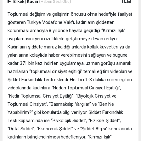
Erkek
|
Kadın
(Haberi Sesli Oku)
Toplumsal değişim ve gelişimin öncüsü olma hedefiyle faaliyet
gösteren Türkiye Vodafone Vakfı, kadınların şiddetten
korunması amacıyla 8 yıl önce hayata geçirdiği “Kırmızı Işık”
uygulamasını yeni özelliklerle geliştirmeye devam ediyor.
Kadınların şiddete maruz kaldığı anlarda kolluk kuvvetleri ya da
yakınlarına kolaylıkla haber verebilmesini sağlayan ve bugüne
kadar 371 bin kez indirilen uygulamaya, uzman görüşü alınarak
hazırlanan “toplumsal cinsiyet eşitliği” temalı eğitim videoları ve
Şiddet Farkındalık Testi eklendi. Her biri 1-3 dakika süren eğitim
videolarında kadınlara “Neden Toplumsal Cinsiyet Eşitliği”,
“Nedir Toplumsal Cinsiyet Eşitliği”, “Biyolojik Cinsiyet ve
Toplumsal Cinsiyet”, “Basmakalıp Yargılar” ve “Ben Ne
Yapabilirim?” gibi konularda bilgi veriliyor. Şiddet Farkındalık
Testi kapsamında ise “Psikolojik Şiddet”, “Fiziksel Şiddet”,
“Dijital Şiddet”, “Ekonomik Şiddet” ve “Şiddet Algısı” konularında
kadınların bilinçlendirilmesi hedefleniyor. “Kırmızı Işık”