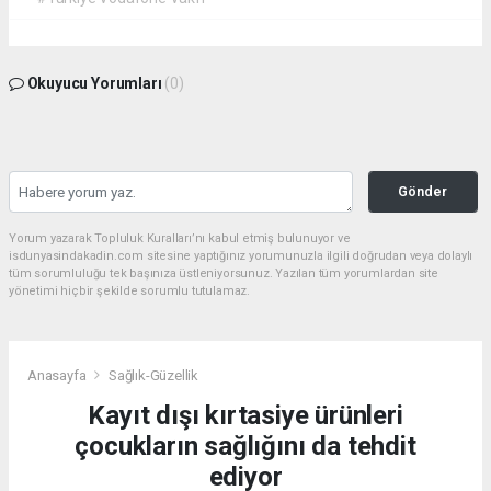
Okuyucu Yorumları
(0)
Gönder
Yorum yazarak Topluluk Kuralları’nı kabul etmiş bulunuyor ve
isdunyasindakadin.com sitesine yaptığınız yorumunuzla ilgili doğrudan veya dolaylı
tüm sorumluluğu tek başınıza üstleniyorsunuz. Yazılan tüm yorumlardan site
yönetimi hiçbir şekilde sorumlu tutulamaz.
Anasayfa
Sağlık-Güzellik
Kayıt dışı kırtasiye ürünleri
çocukların sağlığını da tehdit
ediyor