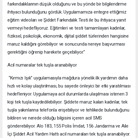
farkındalıklarının düşük olduğunu ve bu yönde bir bilgilendirme
ihtiyacı bulunduğunu gördük. Uygulamamıza entegre ettiğimiz
eğitim videoları ve Şiddet Farkındalık Testi ile bu ihtiyaca yanıt
vermeyi hedefliyoruz. Eğitimleri ve testi tamamlayan kadınlar,
fiziksel, psikolojik, ekonomik, dijital şiddet türlerinden hangisine
maruz kaldığını görebiliyor ve sonucunda nereye başvurması
gerektiğini öğrenip harekete geçebiliyor.”
Acil numaralar tek tuşla aranabiliyor
“Kırmızı Işık” uygulamasıyla mağdura yönelik ilk yardımın daha
hızlı ve kolay ulaştırılması, bu sayede önleyici bir etki yaratılması
hedefleniyor. Uygulamaya acil durumlarda ulaşılması istenen 3
kişi tek tuşla kaydedilebiliyor. Şiddete maruz kalan kadınlar, tek
tuşla yakınlarına telefonla erişebiliyor ve tehlikede bulunduğunu
bildiren ve nerede olduğu bilgisini içeren acil SMS
gönderebiliyor. Alo 183, 155 Polis İmdat, 156 Jandarma ve Aile
İçi Şiddet Acil Yardım Hattı acil numaraları tek tuşla aranabiliyor.