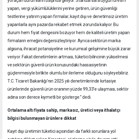
yol açan durumların başında geliyor. Standartlara uygun üretim
yapan, vergi yükümlülüklerini yerine getiren, ürün güvenliği
testlerine yatırım yapan firmalar; kayıt dışı ve denetimsiz üretim
yapanlarla aynı pazarda rekabet etmek zorunda kalıyor. Bu
durum hem fiyat dengesini bozuyor hem de kaliteli üretim yapan
firmaların emeğini değersizleştiriyor. Ayrıca sektörün marka
algısına, ihracat potansiyeline ve kurumsal gelişimine büyük zarar
veriyor. Fakat denetimlerin artması, tüketici bilincinin yükselmesi
ve sektörün güvenli ürün konusundaki hassasiyetinin
güçlenmesiyle birlikte olumlu bir ilerleme olduğunu söyleyebiliriz.
T.C. Ticaret Bakanlığı’nın 2025 yılı denetimlerinde kırtasiye
ürünlerinde güvenli ürün oranının yüzde 99,33’e ulaşması, sektör
adına son derece kıymetli bir gösterge.” dedi.
Ortalama altı fiyata sahip, markasız, üretici veya ithalatçı
bilgisi bulunmayan ürünlere dikkat
Kayıt dışı üretimin tüketici açısından da farklı sorunlara yol