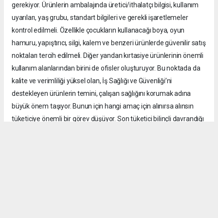
gerekiyor. Ürünlerin ambalajında üretici/ithalatçı bilgisi, kullanım
uyarıları, yaş grubu, standart bilgileri ve gerekli işaretlemeler
kontrol edilmeli. Özellikle çocukların kullanacağı boya, oyun
hamuru, yapıştırıcı, silgi, kalem ve benzeri ürünlerde güvenilir satış
noktaları tercih edilmeli. Diğer yandan kırtasiye ürünlerinin önemli
kullanım alanlarından birini de ofisler oluşturuyor. Bu noktada da
kalite ve verimliliği yüksel olan, İş Sağlığı ve Güvenliği’ni
destekleyen ürünlerin temini, çalışan sağlığını korumak adına
büyük önem taşıyor. Bunun için hangi amaç için alınırsa alınsın
tüketiciye önemli bir görev düşüyor. Son tüketici bilinçli davrandığı
takdirde kayıt dışı ürünlerin pazardaki alanı da daralır. Bu
mücadele yalnızca kamu kurumlarının ya da sektör temsilcilerinin
değil üreticiden satıcıya, tüketiciden denetim mekanizmalarına
kadar tüm kesimlerin ortak sorumluluğu.”
Güvenli ürün oranında hedef yüzde 100’e ulaşmak
Dernek olarak kayıt dışı üretimin engellenmesi ve tüketicinin