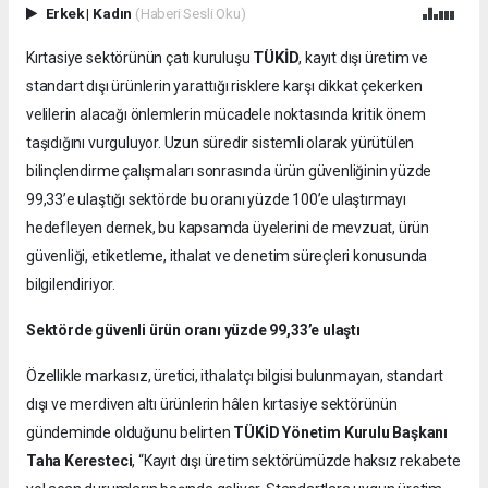
Erkek
|
Kadın
(Haberi Sesli Oku)
TÜKİD
Kırtasiye sektörünün çatı kuruluşu
, kayıt dışı üretim ve
standart dışı ürünlerin yarattığı risklere karşı dikkat çekerken
velilerin alacağı önlemlerin mücadele noktasında kritik önem
taşıdığını vurguluyor. Uzun süredir sistemli olarak yürütülen
bilinçlendirme çalışmaları sonrasında ürün güvenliğinin yüzde
99,33’e ulaştığı sektörde bu oranı yüzde 100’e ulaştırmayı
hedefleyen dernek, bu kapsamda üyelerini de mevzuat, ürün
güvenliği, etiketleme, ithalat ve denetim süreçleri konusunda
bilgilendiriyor.
Sektörde güvenli ürün oranı yüzde 99,33’e ulaştı
Özellikle markasız, üretici, ithalatçı bilgisi bulunmayan, standart
dışı ve merdiven altı ürünlerin hâlen kırtasiye sektörünün
gündeminde olduğunu belirten
TÜKİD Yönetim Kurulu Başkanı
Taha Keresteci
, “Kayıt dışı üretim sektörümüzde haksız rekabete