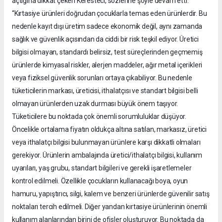
açtığına dikkat çeken Keresteci, sözlerine şöyle devam etti:
“Kırtasiye ürünleri doğrudan çocuklarla temas eden ürünlerdir. Bu
nedenle kayıt dışı üretim sadece ekonomik değil, aynı zamanda
sağlık ve güvenlik açısından da ciddi bir risk teşkil ediyor. Üretici
bilgisi olmayan, standardı belirsiz, test süreçlerinden geçmemiş
ürünlerde kimyasal riskler, alerjen maddeler, ağır metal içerikleri
veya fiziksel güvenlik sorunları ortaya çıkabiliyor. Bu nedenle
tüketicilerin markası, üreticisi, ithalatçısı ve standart bilgisi belli
olmayan ürünlerden uzak durması büyük önem taşıyor.
Tüketicilere bu noktada çok önemli sorumluluklar düşüyor.
Öncelikle ortalama fiyatın oldukça altına satılan, markasız, üretici
veya ithalatçı bilgisi bulunmayan ürünlere karşı dikkatli olmaları
gerekiyor. Ürünlerin ambalajında üretici/ithalatçı bilgisi, kullanım
uyarıları, yaş grubu, standart bilgileri ve gerekli işaretlemeler
kontrol edilmeli. Özellikle çocukların kullanacağı boya, oyun
hamuru, yapıştırıcı, silgi, kalem ve benzeri ürünlerde güvenilir satış
noktaları tercih edilmeli. Diğer yandan kırtasiye ürünlerinin önemli
kullanım alanlarından birini de ofisler oluşturuyor. Bu noktada da