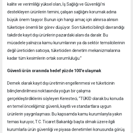
kalite ve verimliliği yüksel olan, İş Sağlığı ve Güvenliği’ni
destekleyen ürünlerin temini, çalışan sağlığını korumak adına
büyük önem taşıyor. Bunun için hangi amaç için alınırsa alınsın
tüketiciye önemli bir görev düşüyor. Son tüketici bilinçli davrandığı
takdirde kayıt dışı ürünlerin pazardaki alanı da daralır. Bu
mücadele yalnızca kamu kurumlarının ya da sektör temsilcilerinin
değil üreticiden satıcıya, tüketiciden denetim mekanizmalarına
kadar tüm kesimlerin ortak sorumluluğu.”
Güvenli ürün oranında hedef yüzde 100’e ulaşmak
Dernek olarak kayıt dışı üretimin engellenmesi ve tüketicinin
bilinçlendirilmesi noktasında yoğun bir çalışma
gerçekleştirdiklerini söyleyen Keresteci, “TÜKİD olarak bu konuda
en temel önceliğimiz güvenli, kayıtlı ve standartlara uygun
ürünlerin yaygınlaşması. Bu kapsamda kamu kurumlarıyla yakın
temas kuruyor, T.C. Ticaret Bakanlığı başta olmak üzere ilgili
kurumlarla ürün güvenliği ve piyasa denetimleri konusunda görüş