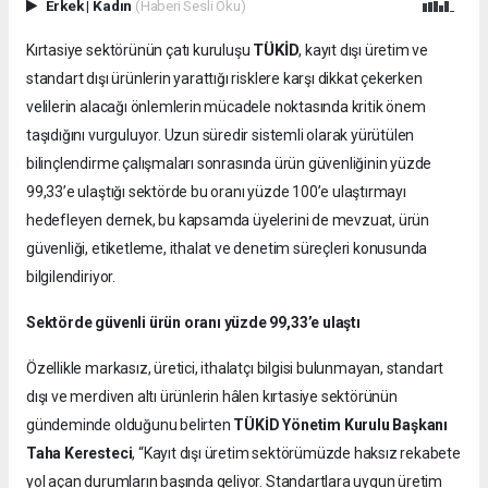
Erkek
|
Kadın
(Haberi Sesli Oku)
TÜKİD
Kırtasiye sektörünün çatı kuruluşu
, kayıt dışı üretim ve
standart dışı ürünlerin yarattığı risklere karşı dikkat çekerken
velilerin alacağı önlemlerin mücadele noktasında kritik önem
taşıdığını vurguluyor. Uzun süredir sistemli olarak yürütülen
bilinçlendirme çalışmaları sonrasında ürün güvenliğinin yüzde
99,33’e ulaştığı sektörde bu oranı yüzde 100’e ulaştırmayı
hedefleyen dernek, bu kapsamda üyelerini de mevzuat, ürün
güvenliği, etiketleme, ithalat ve denetim süreçleri konusunda
bilgilendiriyor.
Sektörde güvenli ürün oranı yüzde 99,33’e ulaştı
Özellikle markasız, üretici, ithalatçı bilgisi bulunmayan, standart
dışı ve merdiven altı ürünlerin hâlen kırtasiye sektörünün
gündeminde olduğunu belirten
TÜKİD Yönetim Kurulu Başkanı
Taha Keresteci
, “Kayıt dışı üretim sektörümüzde haksız rekabete
yol açan durumların başında geliyor. Standartlara uygun üretim