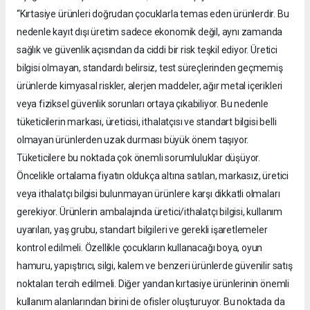
“Kırtasiye ürünleri doğrudan çocuklarla temas eden ürünlerdir. Bu
nedenle kayıt dışı üretim sadece ekonomik değil, aynı zamanda
sağlık ve güvenlik açısından da ciddi bir risk teşkil ediyor. Üretici
bilgisi olmayan, standardı belirsiz, test süreçlerinden geçmemiş
ürünlerde kimyasal riskler, alerjen maddeler, ağır metal içerikleri
veya fiziksel güvenlik sorunları ortaya çıkabiliyor. Bu nedenle
tüketicilerin markası, üreticisi, ithalatçısı ve standart bilgisi belli
olmayan ürünlerden uzak durması büyük önem taşıyor.
Tüketicilere bu noktada çok önemli sorumluluklar düşüyor.
Öncelikle ortalama fiyatın oldukça altına satılan, markasız, üretici
veya ithalatçı bilgisi bulunmayan ürünlere karşı dikkatli olmaları
gerekiyor. Ürünlerin ambalajında üretici/ithalatçı bilgisi, kullanım
uyarıları, yaş grubu, standart bilgileri ve gerekli işaretlemeler
kontrol edilmeli. Özellikle çocukların kullanacağı boya, oyun
hamuru, yapıştırıcı, silgi, kalem ve benzeri ürünlerde güvenilir satış
noktaları tercih edilmeli. Diğer yandan kırtasiye ürünlerinin önemli
kullanım alanlarından birini de ofisler oluşturuyor. Bu noktada da