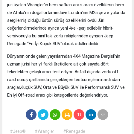
jüri üyeleri Wrangler’ın hem safkan arazi aracı özelliklerini hem
de Afrika’nın doğal ortamındave Londra’nın M25 çevre yolunda
sergilemiş olduğu üstün sürüş özelliklerini övdü.Jüri
değerlendirmelerinde ayrıca yeni 4xe -şarj edilebilir hibrit-
versiyonuyla bu sınıftaki zorlu rakiplerinden ayrışan Jeep
Renegade “En İyi Küçük SUV”olarak ödüllendirildi.
Dünyanın önde gelen yayınlarından 4X4 Magazine Dergisi’nin
uzman jürisi her yıl farklı üreticilere ait çok sayıda dört
tekerlekten çekişli aracı test ediyor. Asfalt dışında zorlu off-
road sürüş şartlarında gerçekleşen testsüreçlerininardından
araçlar,Küçük SUV, Orta ve Büyük SUV ile Performanslı SUV ve
En iyi Off-road aracı gibi kategorilerde değerlendiriyor.
#Jeep®
#Wrangler
#Renegade