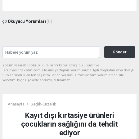
Okuyucu Yorumları
(0)
Gönder
Yorum yazarak Topluluk Kuralları’nı kabul etmiş bulunuyor ve
isdunyasindakadin.com sitesine yaptığınız yorumunuzla ilgili doğrudan veya dolaylı
tüm sorumluluğu tek başınıza üstleniyorsunuz. Yazılan tüm yorumlardan site
yönetimi hiçbir şekilde sorumlu tutulamaz.
Anasayfa
Sağlık-Güzellik
Kayıt dışı kırtasiye ürünleri
çocukların sağlığını da tehdit
ediyor