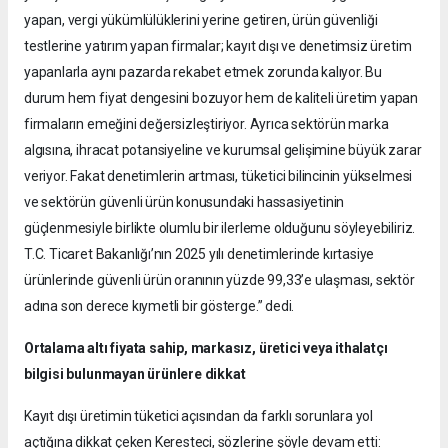
yapan, vergi yükümlülüklerini yerine getiren, ürün güvenliği
testlerine yatırım yapan firmalar; kayıt dışı ve denetimsiz üretim
yapanlarla aynı pazarda rekabet etmek zorunda kalıyor. Bu
durum hem fiyat dengesini bozuyor hem de kaliteli üretim yapan
firmaların emeğini değersizleştiriyor. Ayrıca sektörün marka
algısına, ihracat potansiyeline ve kurumsal gelişimine büyük zarar
veriyor. Fakat denetimlerin artması, tüketici bilincinin yükselmesi
ve sektörün güvenli ürün konusundaki hassasiyetinin
güçlenmesiyle birlikte olumlu bir ilerleme olduğunu söyleyebiliriz.
T.C. Ticaret Bakanlığı’nın 2025 yılı denetimlerinde kırtasiye
ürünlerinde güvenli ürün oranının yüzde 99,33’e ulaşması, sektör
adına son derece kıymetli bir gösterge.” dedi.
Ortalama altı fiyata sahip, markasız, üretici veya ithalatçı
bilgisi bulunmayan ürünlere dikkat
Kayıt dışı üretimin tüketici açısından da farklı sorunlara yol
açtığına dikkat çeken Keresteci, sözlerine şöyle devam etti: