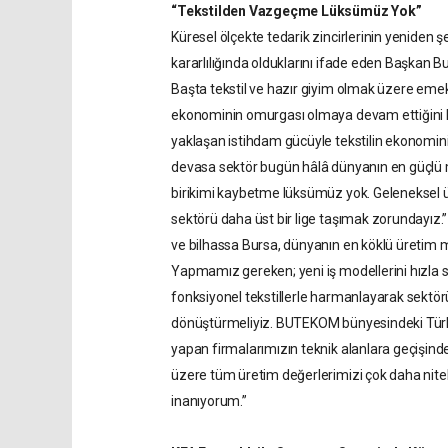
“Tekstilden Vazgeçme Lüksümüz Yok”
Küresel ölçekte tedarik zincirlerinin yeniden şe
kararlılığında olduklarını ifade eden Başkan B
Başta tekstil ve hazır giyim olmak üzere emek
ekonominin omurgası olmaya devam ettiğini hatı
yaklaşan istihdam gücüyle tekstilin ekonominin t
devasa sektör bugün hâlâ dünyanın en güçlü m
birikimi kaybetme lüksümüz yok. Geleneksel 
sektörü daha üst bir lige taşımak zorundayız.”
ve bilhassa Bursa, dünyanın en köklü üretim
Yapmamız gereken; yeni iş modellerini hızla
fonksiyonel tekstillerle harmanlayarak sektörü
dönüştürmeliyiz. BUTEKOM bünyesindeki Türk
yapan firmalarımızın teknik alanlara geçişinde
üzere tüm üretim değerlerimizi çok daha nitel
inanıyorum.”