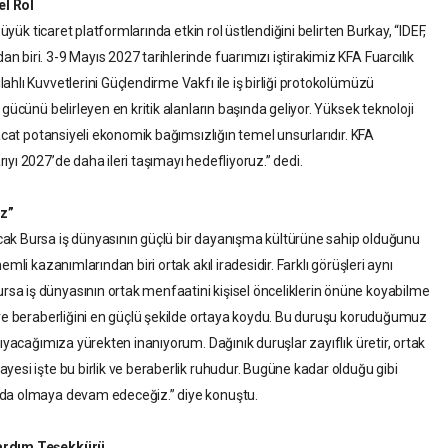
el Rol
büyük ticaret platformlarında etkin rol üstlendiğini belirten Burkay, “IDEF,
biri. 3-9 Mayıs 2027 tarihlerinde fuarımızı iştirakimiz KFA Fuarcılık
hlı Kuvvetlerini Güçlendirme Vakfı ile iş birliği protokolümüzü
gücünü belirleyen en kritik alanların başında geliyor. Yüksek teknoloji
racat potansiyeli ekonomik bağımsızlığın temel unsurlarıdır. KFA
yı 2027’de daha ileri taşımayı hedefliyoruz.” dedi.
üz”
ak Bursa iş dünyasının güçlü bir dayanışma kültürüne sahip olduğunu
mli kazanımlarından biri ortak akıl iradesidir. Farklı görüşleri aynı
a iş dünyasının ortak menfaatini kişisel önceliklerin önüne koyabilme
 ve beraberliğini en güçlü şekilde ortaya koydu. Bu duruşu koruduğumuz
şıyacağımıza yürekten inanıyorum. Dağınık duruşlar zayıflık üretir, ortak
yesi işte bu birlik ve beraberlik ruhudur. Bugüne kadar olduğu gibi
nda olmaya devam edeceğiz.” diye konuştu.
Yardım Teşekkürü