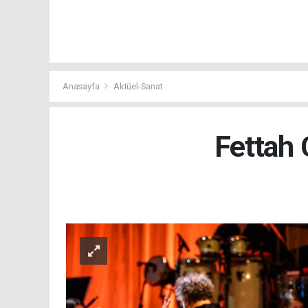
Anasayfa
Aktüel-Sanat
Fettah 