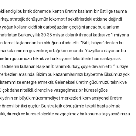
killendiği bu kritik dönemde, kentin üretim kaslarını bir üst lige taşıma
urkay, stratejik dönüşümün lokomotif sektörlerdeki etkisine değindi.
 yoğun kolların ciddi bir darboğazdan geçtiğini ancak bu alanların
rlatan Burkay, yıllık 30-35 milyar dolarlık ihracat katkısı ve 1 milyona
emel taşlarından biri olduğunu ifade etti. “‘Bitti, bitiyor’ denilen bu
arkalarının en güvenilir iş ortağı konumunda. Yüzyıllara dayanan bu
üretim gücümüzü teknik ve fonksiyonel tekstillerle harmanlayarak
 ifadelerini kullanan Başkan İbrahim Burkay, şöyle devam etti: “Türkiye
 merkezleri arasında. Bizim bu kazanımlarımızı kaybetme lüksümüz yok.
 sistemimize entegre etmektir. Geleneksel üretim gücümüzü teknik ve
 çok daha nitelikli, dirençli ve vazgeçilmez bir küresel güce
iye’nin en büyük mükemmeliyet merkezleri, konvansiyonel üretim
 önemli bir itici güçtür. Bu stratejik dönüşümle tekstil başta olmak
ikli, dirençli ve küresel ölçekte vazgeçilmez bir konuma taşıyacağımıza