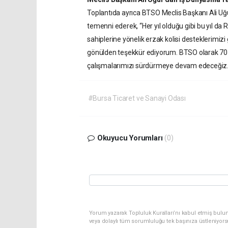
Toplantıda ayrıca BTSO Meclis Başkanı Ali Uğ
temenni ederek, “Her yıl olduğu gibi bu yıl d
sahiplerine yönelik erzak kolisi desteklerimiz
gönülden teşekkür ediyorum. BTSO olarak 70 mesl
çalışmalarımızı sürdürmeye devam edeceğiz.”
#Bursa Ticaret ve Sanayi Odası
Okuyucu Yorumları
(0)
Yorum yazarak Topluluk Kuralları’nı kabul etmiş bulu
veya dolaylı tüm sorumluluğu tek başınıza üstleniyor