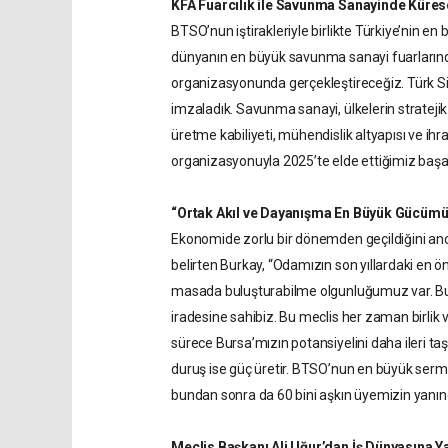
KFA Fuarcılık ile Savunma Sanayinde Küres
BTSO’nun iştirakleriyle birlikte Türkiye’nin en 
dünyanın en büyük savunma sanayi fuarlarından 
organizasyonunda gerçekleştireceğiz. Türk Sila
imzaladık. Savunma sanayi, ülkelerin stratejik 
üretme kabiliyeti, mühendislik altyapısı ve ih
organizasyonuyla 2025’te elde ettiğimiz başarı
“Ortak Akıl ve Dayanışma En Büyük Gücüm
Ekonomide zorlu bir dönemden geçildiğini anc
belirten Burkay, “Odamızın son yıllardaki en öne
masada buluşturabilme olgunluğumuz var. Burs
iradesine sahibiz. Bu meclis her zaman birlik
sürece Bursa’mızın potansiyelini daha ileri ta
duruş ise güç üretir. BTSO’nun en büyük serma
bundan sonra da 60 bini aşkın üyemizin yanı
Meclis Başkanı Ali Uğur’dan İş Dünyasına 