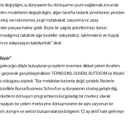
ızla değiştiğini, iş dünyasının bu dönüşüme uyum sağlamak zorunda
etim modellerini değiştirdiğini, diğer tarafta tedarik zincirlerinin yeniden
 zekâ, veri ekonomisi, yeşil mutabakat, savunma ve uzay
yatın parçası haline geldi. Böyle bir çağda şirketlerimizi dünün
pmadığımız takdirde ağır bedeller ödeyebiliriz. İşletmelerin en büyük
kimi ve adaptasyon kabiliyetidir.” dedi.
 Büyür”
 geleceğin diliyle buluşturan projelerin önemine dikkat çeken İbrahim
kete geçirerek gerçekleştirdikleri TEKNOSAB, GUHEM, BUTEKOM ve Model
ı olduğunu söyledi. “Biz mekânları betonla değil, içindeki fikirlerle
ellikle Bursa Business School’un iş dünyasının strateji geliştirdiği,
e şirketlerin dönüşüm programlarını kurguladığı bir merkez olarak
m yaşayan bir çekim merkezine dönüşmesinin de aynı vizyonun bir
tim, kongre ve sektör buluşmalarıyla bölgenin 12 ay aktif hale gelmeye