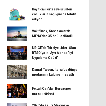
Kayıt dışı kırtasiye ürünleri
çocukların sağlığını da tehdit
ediyor
VakıfBank, Stevie Awards
MENA’dan 35 ödülle döndü
UR-GE’de Türkiye Lideri Olan
BTSO’ya İki Ayrı Alanda “İyi
Uygulama Ödülü”
Damat Tween, İtalya’da dünya
modasının kalbine imza attı
Fettah Can'dan Bursaspor
marşı müjdesi
2026’da Kalıcı Makyaj ve