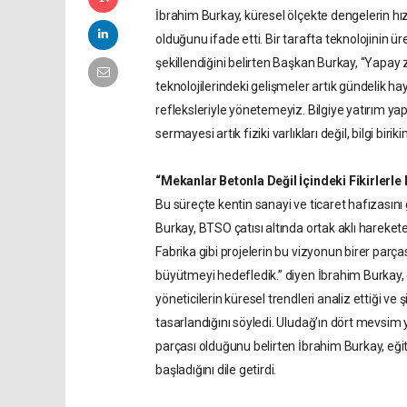
İbrahim Burkay, küresel ölçekte dengelerin h
olduğunu ifade etti. Bir tarafta teknolojinin ür
şekillendiğini belirten Başkan Burkay, “Yapay
teknolojilerindeki gelişmeler artık gündelik ha
refleksleriyle yönetemeyiz. Bilgiye yatırım ya
sermayesi artık fiziki varlıkları değil, bilgi biri
“Mekanlar Betonla Değil İçindeki Fikirlerle
Bu süreçte kentin sanayi ve ticaret hafızasını
Burkay, BTSO çatısı altında ortak aklı hare
Fabrika gibi projelerin bu vizyonun birer parças
büyütmeyi hedefledik.” diyen İbrahim Burkay, öz
yöneticilerin küresel trendleri analiz ettiği v
tasarlandığını söyledi. Uludağ’ın dört mevsi
parçası olduğunu belirten İbrahim Burkay, eği
başladığını dile getirdi.