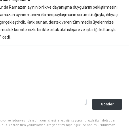
ur da Ramazan ayının birlik ve dayanışma duygularını pekiştirmesini
a Ramazan ayının manevi iklimini paylaşmanın sorumluluğuyla, ihtiyaç
i gerçekleştirdik. Katkı sunan, destek veren tüm meclis üyelerimize
ek komitemizle birlikte ortak akıl, istişare ve iş birliği kültürüyle
 dedi.
Gönder
nuyor ve isdunyasindakadin.com sitesine yaptığınız yorumunuzla ilgili doğrudan
sunuz. Yazılan tüm yorumlardan site yönetimi hiçbir şekilde sorumlu tutulamaz.