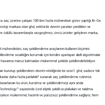
ızca saç üzerine çalışan 100’den fazla mühendisin görev yaptığı Ar-Ge
knoloji markası olan ghd, sektörde devrim yaratan yenilikleri ve
ve ödüllü tasarımlarıyla vazgeçilmez, öncü ürünler geliştiren marka,
mühendisleri, saç şekillendirme araçlarının kullanım biçimini
illendirme sıcaklığını korumak için kendini uyarlayan akıllı algoritmalar
 ısı hasarına maruz kalmadan mükemmel şekilde şekillendirilebiliyor.
an kurutup şekillendiren devrim niteliğinde bir ürün1. ghd, sadece tek
kadar daha fazla parlaklık³ sunarak saç şekillendirme rutininizi
e tasarlanan bu ürün, kurutma ve şekillendirmeyi aynı anda
echnology™ sayesinde özel eliptik şekilli ısı plakaları ve takılma
; böylece mükemmel, hacimli ve pürüzsüz şekillendirme sağlıyor, hem