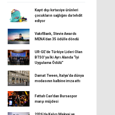
Kayıt dışı kırtasiye ürünleri
çocukların sağlığını da tehdit
ediyor
VakıfBank, Stevie Awards
MENA’dan 35 ödülle döndü
UR-GE’de Türkiye Lideri Olan
BTSO’ya İki Ayrı Alanda “İyi
Uygulama Ödülü”
Damat Tween, İtalya’da dünya
modasının kalbine imza attı
Fettah Can'dan Bursaspor
marşı müjdesi
2026’da Kalıcı Makyaj ve