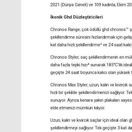
2021 (Dünya Geneli) ve 109 kadınla, Ekim 202
İkonik Ghd Düzleştiricileri
Chronos Range; çok ödüllü ghd chronos™ şeki
şekillendirme süresini hızlandırmak için geli
kat daha hızlı şekillendirme² ve 24 saat kal
Chronos Styler; saç şekillendirmenin en m
daha fazla tepki hızı⁴ sunarak 185°C’lik ideal
geçişte 24 saat boyunca kalıcı olan yüksek t
Chronos Max Styler; uzun, kalın ve kıvırcık s
hızlı bir şekilde şekillendirmenizi sağlıyor.
sunuyor. Ayrıca kenara yakın plakaları say
elde etmenizi mümkün kılıyor.
Uzun, kalın ve kıvırcık saçlar için ideal olan
şekillendirmeyi sağlıyor. Tek geçişte 3 kat 