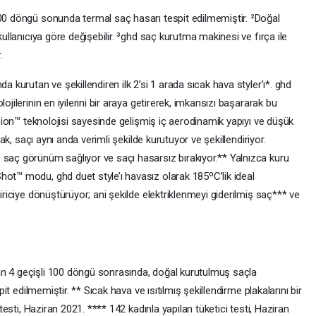
100 döngü sonunda termal saç hasarı tespit edilmemiştir. ²Doğal
kullanıcıya göre değişebilir. ³ghd saç kurutma makinesi ve fırça ile
.
a kurutan ve şekillendiren ilk 2’si 1 arada sıcak hava styler’ı*. ghd
ojilerinin en iyilerini bir araya getirerek, imkansızı başararak bu
fusion™ teknolojisi sayesinde gelişmiş iç aerodinamik yapıyı ve düşük
arak, saçı aynı anda verimli şekilde kurutuyor ve şekillendiriyor.
 saç görünüm sağlıyor ve saçı hasarsız bırakıyor.** Yalnızca kuru
hot™ modu, ghd duet style’ı havasız olarak 185ºC’lik ideal
tiriciye dönüştürüyor; ani şekilde elektriklenmeyi giderilmiş saç*** ve
an 4 geçişli 100 döngü sonrasında, doğal kurutulmuş saçla
spit edilmemiştir. ** Sıcak hava ve ısıtılmış şekillendirme plakalarını bir
 testi, Haziran 2021. **** 142 kadınla yapılan tüketici testi, Haziran