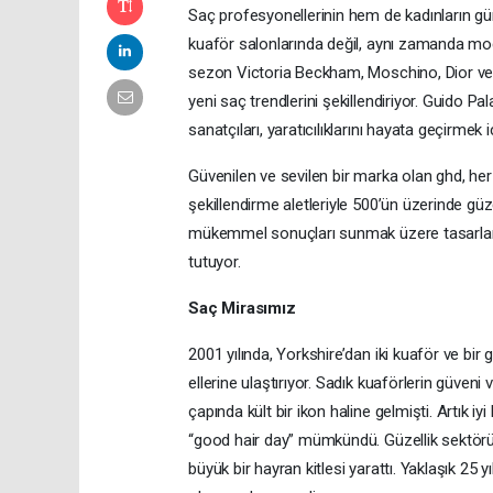
Saç profesyonellerinin hem de kadınların gü
kuaför salonlarında değil, aynı zamanda moda 
sezon Victoria Beckham, Moschino, Dior ve 
yeni saç trendlerini şekillendiriyor. Guido
sanatçıları, yaratıcılıklarını hayata geçirmek 
Güvenilen ve sevilen bir marka olan ghd, her
şekillendirme aletleriyle 500’ün üzerinde gü
mükemmel sonuçları sunmak üzere tasarlanan 
tutuyor.
Saç Mirasımız
2001 yılında, Yorkshire’dan iki kuaför ve bir gi
ellerine ulaştırıyor. Sadık kuaförlerin güveni 
çapında kült bir ikon haline gelmişti. Artık 
“good hair day” mümkündü. Güzellik sektörü
büyük bir hayran kitlesi yarattı. Yaklaşık 25 