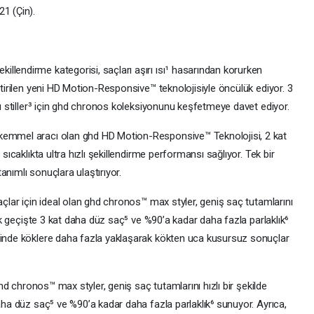
1 (Çin).
llendirme kategorisi, saçları aşırı ısı¹ hasarından korurken
ştirilen yeni HD Motion-Responsive™ teknolojisiyle öncülük ediyor. 3
ıcı stiller³ için ghd chronos koleksiyonunu keşfetmeye davet ediyor.
ükemmel aracı olan ghd HD Motion-Responsive™ Teknolojisi, 2 kat
 sıcaklıkta ultra hızlı şekillendirme performansı sağlıyor. Tek bir
anımlı sonuçlara ulaştırıyor.
açlar için ideal olan ghd chronos™ max styler, geniş saç tutamlarını
 Tek geçişte 3 kat daha düz saç⁵ ve %90’a kadar daha fazla parlaklık⁶
esinde köklere daha fazla yaklaşarak kökten uca kusursuz sonuçlar
 ghd chronos™ max styler, geniş saç tutamlarını hızlı bir şekilde
daha düz saç⁵ ve %90’a kadar daha fazla parlaklık⁶ sunuyor. Ayrıca,