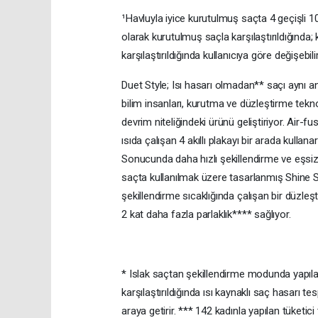
¹Havluyla iyice kurutulmuş saçta 4 geçişli 
olarak kurutulmuş saçla karşılaştırıldığında; 
karşılaştırıldığında kullanıcıya göre değişebilir
Duet Style; Isı hasarı olmadan** saçı aynı and
bilim insanları, kurutma ve düzleştirme teknol
devrim niteliğindeki ürünü geliştiriyor. Air-
ısıda çalışan 4 akıllı plakayı bir arada kullan
Sonucunda daha hızlı şekillendirme ve eşsiz
saçta kullanılmak üzere tasarlanmış Shine S
şekillendirme sıcaklığında çalışan bir düzleş
2 kat daha fazla parlaklık**** sağlıyor.
* Islak saçtan şekillendirme modunda yapıl
karşılaştırıldığında ısı kaynaklı saç hasarı te
araya getirir. *** 142 kadınla yapılan tüketici