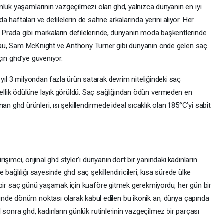
nlük yaşamlarının vazgeçilmezi olan ghd, yalnızca dünyanın en iyi
haftaları ve defilelerin de sahne arkalarında yerini alıyor. Her
Prada gibi markaların defilelerinde, dünyanın moda başkentlerinde
 Palau, Sam McKnight ve Anthony Turner gibi dünyanın önde gelen saç
için ghd’ye güveniyor.
 yıl 3 milyondan fazla ürün satarak devrim niteliğindeki saç
zellik ödülüne layık görüldü. Saç sağlığından ödün vermeden en
ghd ürünleri, ısı şekillendirmede ideal sıcaklık olan 185°C’yi sabit
rişimci, orijinal ghd styler’ı dünyanın dört bir yanındaki kadınların
ve bağlılığı sayesinde ghd saç şekillendiricileri, kısa sürede ülke
iyi bir saç günü yaşamak için kuaföre gitmek gerekmiyordu, her gün bir
nde dönüm noktası olarak kabul edilen bu ikonik an, dünya çapında
yıl sonra ghd, kadınların günlük rutinlerinin vazgeçilmez bir parçası