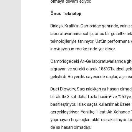
olmaya devam ediyor.
Öncü Teknoloji
Birleşik Krallık’ın Cambridge şehrinde, yaln
laboratuvarlarına sahip, öncü bir güzellik-te
teknolojileriyle tanınıyor. Üstün performans 
inovasyonun merkezinde yer alıyor.
Cambridge’deki Ar-Ge laboratuvarlarında ghd 
algılayan ve sürekli olarak 185°C’lik ideal şek
geliştirdi. Bu yenilik sayesinde saçlar, aşırı
Duet Blowdry; Saçı ıslakken ısı hasarı olmad
bir aletle 3 kat daha fazla hacim² ve %50’ye 
basitleştiriyor. Islak saçta kullanılmak üzer
gerçekleştiriyor. Yenilikçi Heat-Air Xchange T
yapmayan fırça uçları aktif olarak ısınıyor
de ısı hasarı olmadan.¹