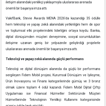
iletişim alanındaki yenilikçi yaklaşımıyla uluslararası arenada
önemli bir başarıya imza attı.
VakıfBank, Stevie Awards MENA 2026’da kazandığı 35 ödülle
hem teknoloji ve yapay zekâ alanındaki yetkinliğini hem de spor
ve toplumsal etki projelerindeki liderliğini ortaya koydu. Banka,
dijital dönüşümden müşteri deneyimine, sosyal sorumluluktan
iletişime uzanan geniş bir yelpazede geliştirdiği projelerle
uluslararası arenada önemli bir başarıya imza attı.
Teknoloji ve yapay zekâ alanında güçlü performans
Teknoloji ve dijital dönüşüm alanında da güçlü bir performans
sergileyen Fidem Mobil projesi; Kurumsal Dönüşüm ve İyileşme,
Ürün İnovasyonu ve Finans kategorilerinde gümüş ve 3 bronz
olmak üzere toplam 4 ödül kazandı. Fidem Mobil Dijital Çiftçi
Uygulaması ise Finansal Hizmetler Sektöründe Müşteri
Hizmetlerinde Teknolojinin Yenilikçi Kullanımı kategorisinde
gümüş ödüle layık görüldü.