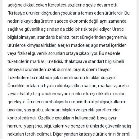
açtığına dikkat çeken Keresteci, sözlerine şöyle devam etti:
“Kırtasiye ürünleri doğrudan çocuklarla temas eden ürünlerdir. Bu
nedenle kayıt dışı üretim sadece ekonomik değil, aynı zamanda
sağlık ve güvenlik açısından da ciddi bir risk teşkil ediyor. Üretici
bilgisi olmayan, standardı belirsiz, test süreçlerinden geçmemiş
ürünlerde kimyasal riskler, alerjen maddeler, ağır metal içerikleri
veya fiziksel güvenlik sorunları ortaya çıkabiliyor. Bu nedenle
tüketicilerin markası, üreticisi, ithalatçısı ve standart bilgisi belli
olmayan ürünlerden uzak durması büyük önem taşıyor.
Tüketicilere bu noktada çok önemli sorumluluklar düşüyor.
Öncelikle ortalama fiyatın oldukça altına satılan, markasız, üretici
veya ithalatçı bilgisi bulunmayan ürünlere karşı dikkatli olmaları
gerekiyor. Ürünlerin ambalajında üretici/ithalatçı bilgisi, kullanım
uyarıları, yaş grubu, standart bilgileri ve gerekli işaretlemeler
kontrol edilmeli. Özellikle çocukların kullanacağı boya, oyun
hamuru, yapıştırıcı, silgi, kalem ve benzeri ürünlerde güvenilir satış
noktaları tercih edilmeli. Diğer yandan kırtasiye ürünlerinin önemli