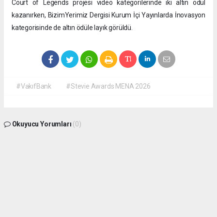
Court of Legends projesi video kategorilerinde iki altın ödül
kazanırken, BizimYerimiz Dergisi Kurum İçi Yayınlarda İnovasyon
kategorisinde de altın ödüle layık görüldü.
#VakıfBank
#Stevie Awards MENA 2026
Okuyucu Yorumları
(0)
Gönder
Yorum yazarak Topluluk Kuralları’nı kabul etmiş bulunuyor ve
isdunyasindakadin.com sitesine yaptığınız yorumunuzla ilgili doğrudan veya dolaylı
tüm sorumluluğu tek başınıza üstleniyorsunuz. Yazılan tüm yorumlardan site
yönetimi hiçbir şekilde sorumlu tutulamaz.