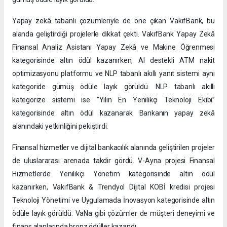
Yapay zekâ tabanlı çözümleriyle de öne çıkan VakıfBank, bu
alanda geliştirdiği projelerle dikkat çekti. VakıfBank Yapay Zekâ
Finansal Analiz Asistanı Yapay Zekâ ve Makine Öğrenmesi
kategorisinde altın ödül kazanırken, AI destekli ATM nakit
optimizasyonu platformu ve NLP tabanlı akıllı yanıt sistemi aynı
kategoride gümüş ödüle layık görüldü. NLP tabanlı akıllı
kategorize sistemi ise “Yılın En Yenilikçi Teknoloji Ekibi”
kategorisinde altın ödül kazanarak Bankanın yapay zekâ
alanındaki yetkinliğini pekiştirdi.
Finansal hizmetler ve dijital bankacılık alanında geliştirilen projeler
de uluslararası arenada takdir gördü. V-Ayna projesi Finansal
Hizmetlerde Yenilikçi Yönetim kategorisinde altın ödül
kazanırken, VakıfBank & Trendyol Dijital KOBİ kredisi projesi
Teknoloji Yönetimi ve Uygulamada İnovasyon kategorisinde altın
ödüle layık görüldü. VaNa gibi çözümler de müşteri deneyimi ve
finans alanlarında bronz ödüller kazandı.