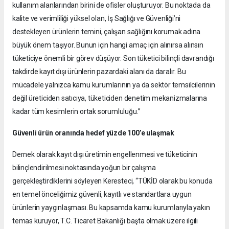
kullanım alanlarından birini de ofisler oluşturuyor. Bu noktada da
kalite ve verimliliği yüksel olan, İş Sağlığı ve Güvenliği’ni
destekleyen ürünlerin temini, çalışan sağlığını korumak adına
büyük önem taşıyor. Bunun için hangi amaç için alınırsa alınsın
tüketiciye önemli bir görev düşüyor. Son tüketici bilinçli davrandığı
takdirde kayıt dışı ürünlerin pazardaki alanı da daralır. Bu
mücadele yalnızca kamu kurumlarının ya da sektör temsilcilerinin
değil üreticiden satıcıya, tüketiciden denetim mekanizmalarına
kadar tüm kesimlerin ortak sorumluluğu.”
Güvenli ürün oranında hedef yüzde 100’e ulaşmak
Dernek olarak kayıt dışı üretimin engellenmesi ve tüketicinin
bilinçlendirilmesi noktasında yoğun bir çalışma
gerçekleştirdiklerini söyleyen Keresteci, “TÜKİD olarak bu konuda
en temel önceliğimiz güvenli, kayıtlı ve standartlara uygun
ürünlerin yaygınlaşması. Bu kapsamda kamu kurumlarıyla yakın
temas kuruyor, T.C. Ticaret Bakanlığı başta olmak üzere ilgili