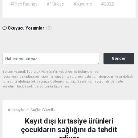
#Fitch Ratings
#TÜrkiye
#büyüme
#2022
Okuyucu Yorumları
(0)
Gönder
Yorum yazarak Topluluk Kuralları’nı kabul etmiş bulunuyor ve
isdunyasindakadin.com sitesine yaptığınız yorumunuzla ilgili doğrudan veya dolaylı
tüm sorumluluğu tek başınıza üstleniyorsunuz. Yazılan tüm yorumlardan site
yönetimi hiçbir şekilde sorumlu tutulamaz.
Anasayfa
Sağlık-Güzellik
Kayıt dışı kırtasiye ürünleri
çocukların sağlığını da tehdit