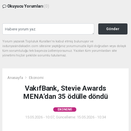
Okuyucu Yorumları
(0)
Gönder
Yorum yazarak Topluluk Kuralları’nı kabul etmiş bulunuyor ve
isdunyasindakadin.com sitesine yaptığınız yorumunuzla ilgili doğrudan veya dolaylı
tüm sorumluluğu tek başınıza üstleniyorsunuz. Yazılan tüm yorumlardan site
yönetimi hiçbir şekilde sorumlu tutulamaz.
Anasayfa
Ekonomi
VakıfBank, Stevie Awards
MENA’dan 35 ödülle döndü
EKONOMI
15.05.2026 - 10:07, Güncelleme: 15.05.2026 - 10:34