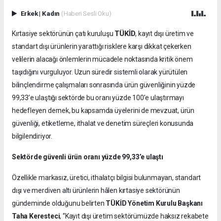
Erkek
|
Kadın
(Haberi Sesli Oku)
TÜKİD
Kırtasiye sektörünün çatı kuruluşu
, kayıt dışı üretim ve
standart dışı ürünlerin yarattığı risklere karşı dikkat çekerken
velilerin alacağı önlemlerin mücadele noktasında kritik önem
taşıdığını vurguluyor. Uzun süredir sistemli olarak yürütülen
bilinçlendirme çalışmaları sonrasında ürün güvenliğinin yüzde
99,33’e ulaştığı sektörde bu oranı yüzde 100’e ulaştırmayı
hedefleyen dernek, bu kapsamda üyelerini de mevzuat, ürün
güvenliği, etiketleme, ithalat ve denetim süreçleri konusunda
bilgilendiriyor.
Sektörde güvenli ürün oranı yüzde 99,33’e ulaştı
Özellikle markasız, üretici, ithalatçı bilgisi bulunmayan, standart
dışı ve merdiven altı ürünlerin hâlen kırtasiye sektörünün
gündeminde olduğunu belirten
TÜKİD Yönetim Kurulu Başkanı
Taha Keresteci
, “Kayıt dışı üretim sektörümüzde haksız rekabete