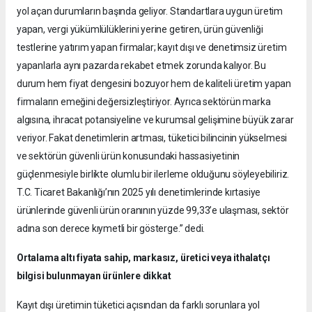
yol açan durumların başında geliyor. Standartlara uygun üretim
yapan, vergi yükümlülüklerini yerine getiren, ürün güvenliği
testlerine yatırım yapan firmalar; kayıt dışı ve denetimsiz üretim
yapanlarla aynı pazarda rekabet etmek zorunda kalıyor. Bu
durum hem fiyat dengesini bozuyor hem de kaliteli üretim yapan
firmaların emeğini değersizleştiriyor. Ayrıca sektörün marka
algısına, ihracat potansiyeline ve kurumsal gelişimine büyük zarar
veriyor. Fakat denetimlerin artması, tüketici bilincinin yükselmesi
ve sektörün güvenli ürün konusundaki hassasiyetinin
güçlenmesiyle birlikte olumlu bir ilerleme olduğunu söyleyebiliriz.
T.C. Ticaret Bakanlığı’nın 2025 yılı denetimlerinde kırtasiye
ürünlerinde güvenli ürün oranının yüzde 99,33’e ulaşması, sektör
adına son derece kıymetli bir gösterge.” dedi.
Ortalama altı fiyata sahip, markasız, üretici veya ithalatçı
bilgisi bulunmayan ürünlere dikkat
Kayıt dışı üretimin tüketici açısından da farklı sorunlara yol