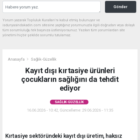
Gönder
Yorum yazarak Topluluk Kuralları’nı kabul etmiş bulunuyor ve
isdunyasindakadin.com sitesine yaptığınız yorumunuzla ilgili doğrudan veya dolaylı
tüm sorumluluğu tek başınıza üstleniyorsunuz. Yazılan tüm yorumlardan site
yönetimi hiçbir şekilde sorumlu tutulamaz.
Anasayfa
Sağlık-Güzellik
Kayıt dışı kırtasiye ürünleri
çocukların sağlığını da tehdit
ediyor
SAĞLIK-GÜZELLIK
16.06.2026 - 10:42, Güncelleme: 29.06.2026 - 11:35
Kırtasiye sektöründeki kayıt dışı üretim, haksız