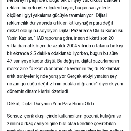
her bireyin peşinde olduğu tek bir şey var, dikkat. Eskiden
reklam bütçeleriyle ölçülen başarı, bugün saniyelerle
ölçülen ilgiyi yakalama gücüyle tanımlanıyor. Dijital
reklamcılık dünyasında artık en kıt kaynağın para değil
dikkat olduğunu söyleyen Dijital Pazarlama Okulu Kurucusu
Yasin Kaplan, “ IAB raporuna göre, insan dikkati son 20
yılda dramatik biçimde azaldı. 2004 yılında ortalama bir kişi
bir ekranda 2,5 dakika odaklanabiliyorken, bugün bu süre
47 saniyeye kadar düştü. Bu değişim, dijital pazarlamanın
merkezine “dikkat ekonomisi” kavramını taşıdı. Reklamlar
artık saniyeler içinde yarışıyor. Gerçek etkiyi yaratan şey,
gözün gördüğü değil, zihnin odaklandığı andır” diyerek yeni
dönemin dinamiklerini özetledi.
Dikkat, Dijital Dünyanın Yeni Para Birimi Oldu
Sonsuz içerik akışı içinde kullanıcıların gözünü, kulağını ve
zihnini birkaç saniyeliğine bile olsa kendine çevirebilen