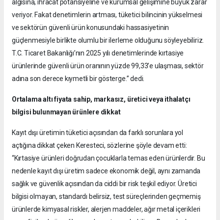
algısına, ihracat potansiyeline ve kurumsal gelişimine büyük zarar
veriyor. Fakat denetimlerin artması, tüketici bilincinin yükselmesi
ve sektörün güvenli ürün konusundaki hassasiyetinin
güçlenmesiyle birlikte olumlu bir ilerleme olduğunu söyleyebiliriz.
T.C. Ticaret Bakanlığı’nın 2025 yılı denetimlerinde kırtasiye
ürünlerinde güvenli ürün oranının yüzde 99,33’e ulaşması, sektör
adına son derece kıymetli bir gösterge.” dedi.
Ortalama altı fiyata sahip, markasız, üretici veya ithalatçı
bilgisi bulunmayan ürünlere dikkat
Kayıt dışı üretimin tüketici açısından da farklı sorunlara yol
açtığına dikkat çeken Keresteci, sözlerine şöyle devam etti:
“Kırtasiye ürünleri doğrudan çocuklarla temas eden ürünlerdir. Bu
nedenle kayıt dışı üretim sadece ekonomik değil, aynı zamanda
sağlık ve güvenlik açısından da ciddi bir risk teşkil ediyor. Üretici
bilgisi olmayan, standardı belirsiz, test süreçlerinden geçmemiş
ürünlerde kimyasal riskler, alerjen maddeler, ağır metal içerikleri