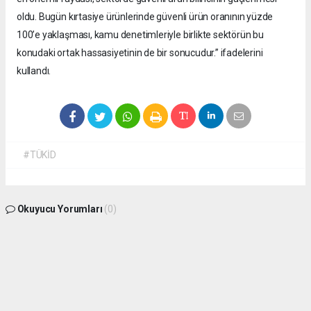
oldu. Bugün kırtasiye ürünlerinde güvenli ürün oranının yüzde
100’e yaklaşması, kamu denetimleriyle birlikte sektörün bu
konudaki ortak hassasiyetinin de bir sonucudur.” ifadelerini
kullandı.
#TÜKİD
Okuyucu Yorumları
(0)
Gönder
Yorum yazarak Topluluk Kuralları’nı kabul etmiş bulunuyor ve
isdunyasindakadin.com sitesine yaptığınız yorumunuzla ilgili doğrudan veya dolaylı