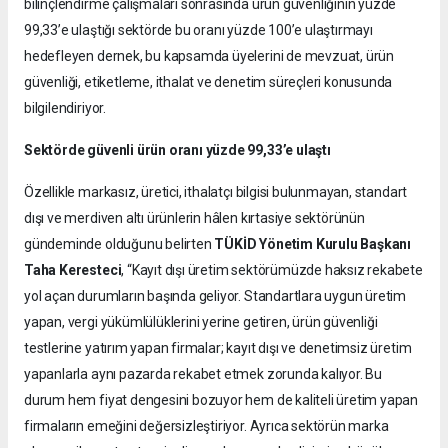
bilinçlendirme çalışmaları sonrasında ürün güvenliğinin yüzde
99,33’e ulaştığı sektörde bu oranı yüzde 100’e ulaştırmayı
hedefleyen dernek, bu kapsamda üyelerini de mevzuat, ürün
güvenliği, etiketleme, ithalat ve denetim süreçleri konusunda
bilgilendiriyor.
Sektörde güvenli ürün oranı yüzde 99,33’e ulaştı
Özellikle markasız, üretici, ithalatçı bilgisi bulunmayan, standart
dışı ve merdiven altı ürünlerin hâlen kırtasiye sektörünün
gündeminde olduğunu belirten
TÜKİD Yönetim Kurulu Başkanı
Taha Keresteci
, “Kayıt dışı üretim sektörümüzde haksız rekabete
yol açan durumların başında geliyor. Standartlara uygun üretim
yapan, vergi yükümlülüklerini yerine getiren, ürün güvenliği
testlerine yatırım yapan firmalar; kayıt dışı ve denetimsiz üretim
yapanlarla aynı pazarda rekabet etmek zorunda kalıyor. Bu
durum hem fiyat dengesini bozuyor hem de kaliteli üretim yapan
firmaların emeğini değersizleştiriyor. Ayrıca sektörün marka