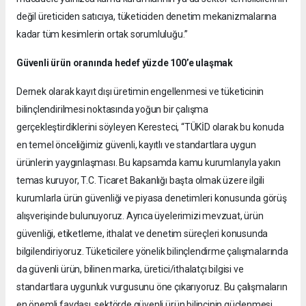
değil üreticiden satıcıya, tüketiciden denetim mekanizmalarına
kadar tüm kesimlerin ortak sorumluluğu.”
Güvenli ürün oranında hedef yüzde 100’e ulaşmak
Dernek olarak kayıt dışı üretimin engellenmesi ve tüketicinin
bilinçlendirilmesi noktasında yoğun bir çalışma
gerçekleştirdiklerini söyleyen Keresteci, “TÜKİD olarak bu konuda
en temel önceliğimiz güvenli, kayıtlı ve standartlara uygun
ürünlerin yaygınlaşması. Bu kapsamda kamu kurumlarıyla yakın
temas kuruyor, T.C. Ticaret Bakanlığı başta olmak üzere ilgili
kurumlarla ürün güvenliği ve piyasa denetimleri konusunda görüş
alışverişinde bulunuyoruz. Ayrıca üyelerimizi mevzuat, ürün
güvenliği, etiketleme, ithalat ve denetim süreçleri konusunda
bilgilendiriyoruz. Tüketicilere yönelik bilinçlendirme çalışmalarında
da güvenli ürün, bilinen marka, üretici/ithalatçı bilgisi ve
standartlara uygunluk vurgusunu öne çıkarıyoruz. Bu çalışmaların
en önemli faydası, sektörde güvenli ürün bilincinin güçlenmesi