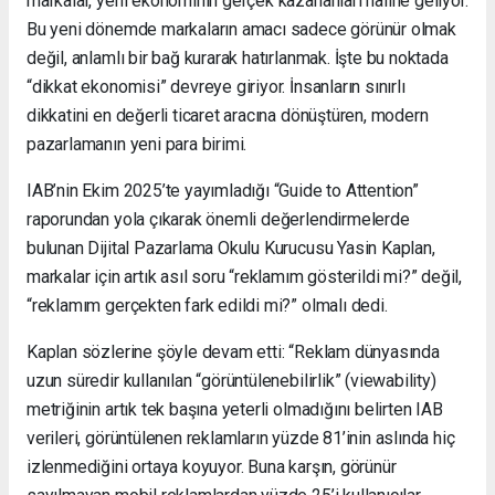
markalar, yeni ekonominin gerçek kazananları haline geliyor.
Bu yeni dönemde markaların amacı sadece görünür olmak
değil, anlamlı bir bağ kurarak hatırlanmak. İşte bu noktada
“dikkat ekonomisi” devreye giriyor. İnsanların sınırlı
dikkatini en değerli ticaret aracına dönüştüren, modern
pazarlamanın yeni para birimi.
IAB’nin Ekim 2025’te yayımladığı “Guide to Attention”
raporundan yola çıkarak önemli değerlendirmelerde
bulunan Dijital Pazarlama Okulu Kurucusu Yasin Kaplan,
markalar için artık asıl soru “reklamım gösterildi mi?” değil,
“reklamım gerçekten fark edildi mi?” olmalı dedi.
Kaplan sözlerine şöyle devam etti: “Reklam dünyasında
uzun süredir kullanılan “görüntülenebilirlik” (viewability)
metriğinin artık tek başına yeterli olmadığını belirten IAB
verileri, görüntülenen reklamların yüzde 81’inin aslında hiç
izlenmediğini ortaya koyuyor. Buna karşın, görünür