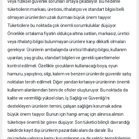
veya fiziksel güvenlik sorunları ortaya çıkabiliyor. Bu nedenle
tüketicilerin markası, üreticisi, ithalatçısı ve standart bilgisi belli
olmayan ürünlerden uzak durması büyük önem taşıyor.
Tüketicilere bu noktada çok önemli sorumluluklar düşüyor.
Öncelikle ortalama fiyatın oldukça altına satılan, markasız, üretici
veya ithalatçı bilgisi bulunmayan ürünlere karşı dikkatli olmaları
gerekiyor. Ürünlerin ambalajında üretici/ithalatçı bilgisi, kullanım
uyarıları, yaş grubu, standart bilgileri ve gerekli işaretlemeler
kontrol edilmeli. Özellikle çocukların kullanacağı boya, oyun
hamuru, yapıştırıcı, silgi, kalem ve benzeri ürünlerde güvenilir satış
noktaları tercih edilmeli. Diğer yandan kırtasiye ürünlerinin önemli
kullanım alanlarından birini de ofisler oluşturuyor. Bu noktada da
kalite ve verimliliği yüksel olan, İş Sağlığı ve Güvenliği’ni
destekleyen ürünlerin temini, çalışan sağlığını korumak adına
büyük önem taşıyor. Bunun için hangi amaç için alınırsa alınsın
tüketiciye önemli bir görev düşüyor. Son tüketici bilinçli davrandığı
takdirde kayıt dışı ürünlerin pazardaki alanı da daralır. Bu
mücadele yalnızca kamu kurumlarının ya da sektör temsilcilerinin