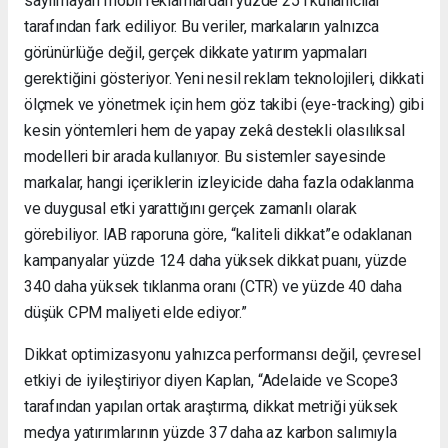
sayılmayan mobil reklamlardan yüzde 25’i kullanıcılar
tarafından fark ediliyor. Bu veriler, markaların yalnızca
görünürlüğe değil, gerçek dikkate yatırım yapmaları
gerektiğini gösteriyor. Yeni nesil reklam teknolojileri, dikkati
ölçmek ve yönetmek için hem göz takibi (eye-tracking) gibi
kesin yöntemleri hem de yapay zekâ destekli olasılıksal
modelleri bir arada kullanıyor. Bu sistemler sayesinde
markalar, hangi içeriklerin izleyicide daha fazla odaklanma
ve duygusal etki yarattığını gerçek zamanlı olarak
görebiliyor. IAB raporuna göre, “kaliteli dikkat”e odaklanan
kampanyalar yüzde 124 daha yüksek dikkat puanı, yüzde
340 daha yüksek tıklanma oranı (CTR) ve yüzde 40 daha
düşük CPM maliyeti elde ediyor.”
Dikkat optimizasyonu yalnızca performansı değil, çevresel
etkiyi de iyileştiriyor diyen Kaplan, “Adelaide ve Scope3
tarafından yapılan ortak araştırma, dikkat metriği yüksek
medya yatırımlarının yüzde 37 daha az karbon salımıyla