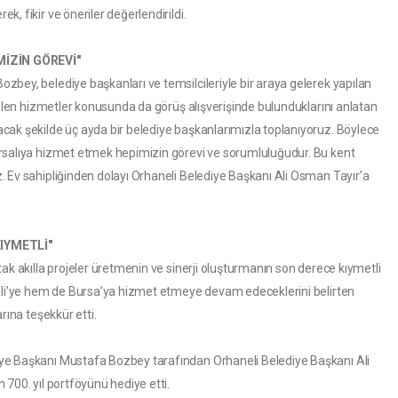
, fikir ve öneriler değerlendirildi.
MİZİN GÖREVİ"
bey, belediye başkanları ve temsilcileriyle bir araya gelerek yapılan
tülen hizmetler konusunda da görüş alışverişinde bulunduklarını anlatan
cak şekilde üç ayda bir belediye başkanlarımızla toplanıyoruz. Böylece
rsalıya hizmet etmek hepimizin görevi ve sorumluluğudur. Bu kent
 Ev sahipliğinden dolayı Orhaneli Belediye Başkanı Ali Osman Tayır’a
IYMETLİ"
ak akılla projeler üretmenin ve sinerji oluşturmanın son derece kıymetli
neli’ye hem de Bursa’ya hizmet etmeye devam edeceklerini belirten
rına teşekkür etti.
ye Başkanı Mustafa Bozbey tarafından Orhaneli Belediye Başkanı Ali
700. yıl portföyünü hediye etti.