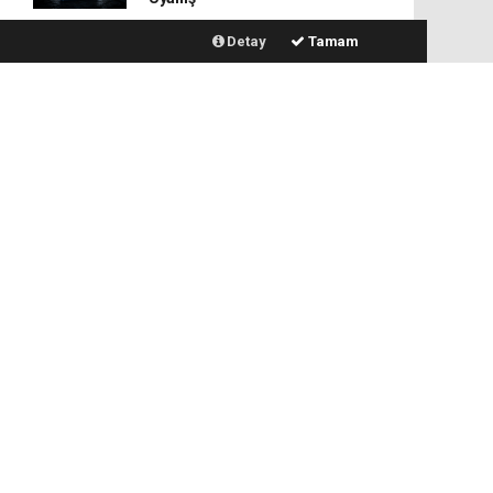
Detay
Tamam
Karnaval’dan geçmişe davet
eden yeni podcast serisi:
Ayşegül Aldinç ile O Zaman
2026’da Kalıcı Makyaj ve
Dövme Sektörünü
Şekillendiren Yeni Trendler
MDYD ve Koç
Üniversitesi’nden güçlü iş
birliği
Yazın dinleyici derinliği
artarak ses tüketimi şekil
değiştiriyor
Uludağ'da maraton heyecanı