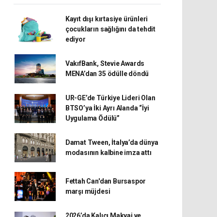
Kayıt dışı kırtasiye ürünleri
çocukların sağlığını da tehdit
ediyor
VakıfBank, Stevie Awards
MENA’dan 35 ödülle döndü
UR-GE’de Türkiye Lideri Olan
BTSO’ya İki Ayrı Alanda “İyi
Uygulama Ödülü”
Damat Tween, İtalya’da dünya
modasının kalbine imza attı
Fettah Can'dan Bursaspor
marşı müjdesi
2026’da Kalıcı Makyaj ve