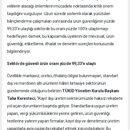
velilerin alacağı önlemlerin mücadele noktasında kritik önem
taşıdığını vurguluyor. Uzun süredir sistemli olarak yürütülen
bilinçlendirme çalışmaları sonrasında ürün güvenliğinin yüzde
99,33’e ulaştığı sektörde bu oranı yüzde 100’e ulaştırmayı
hedefleyen dernek, bu kapsamda üyelerini de mevzuat, ürün
güvenliği, etiketleme, ithalat ve denetim süreçleri konusunda
bilgilendiriyor.
Sektörde güvenli ürün oranı yüzde 99,33’e ulaştı
Özellikle markasız, üretici, ithalatçı bilgisi bulunmayan, standart
dışı ve merdiven altı ürünlerin hâlen kırtasiye sektörünün
gündeminde olduğunu belirten
TÜKİD Yönetim Kurulu Başkanı
Taha Keresteci
, “Kayıt dışı üretim sektörümüzde haksız rekabete
yol açan durumların başında geliyor. Standartlara uygun üretim
yapan, vergi yükümlülüklerini yerine getiren, ürün güvenliği
testlerine yatırım yapan firmalar; kayıt dışı ve denetimsiz üretim
yapanlarla aynı pazarda rekabet etmek zorunda kalıyor. Bu