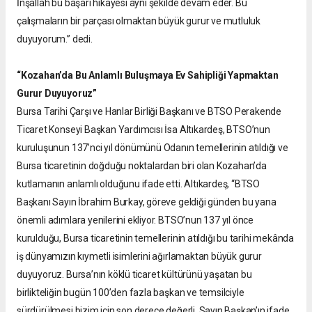
İnşallah bu başarı hikâyesi aynı şekilde devam eder. Bu
çalışmaların bir parçası olmaktan büyük gurur ve mutluluk
duyuyorum.” dedi.
“Kozahan’da Bu Anlamlı Buluşmaya Ev Sahipliği Yapmaktan
Gurur Duyuyoruz”
Bursa Tarihi Çarşı ve Hanlar Birliği Başkanı ve BTSO Perakende
Ticaret Konseyi Başkan Yardımcısı İsa Altıkardeş, BTSO’nun
kuruluşunun 137’nci yıl dönümünü Odanın temellerinin atıldığı ve
Bursa ticaretinin doğduğu noktalardan biri olan Kozahan’da
kutlamanın anlamlı olduğunu ifade etti. Altıkardeş, “BTSO
Başkanı Sayın İbrahim Burkay, göreve geldiği günden bu yana
önemli adımlara yenilerini ekliyor. BTSO’nun 137 yıl önce
kurulduğu, Bursa ticaretinin temellerinin atıldığı bu tarihi mekânda
iş dünyamızın kıymetli isimlerini ağırlamaktan büyük gurur
duyuyoruz. Bursa’nın köklü ticaret kültürünü yaşatan bu
birlikteliğin bugün 100’den fazla başkan ve temsilciyle
sürdürülmesi bizim için son derece değerli. Sayın Başkan’ın ifade