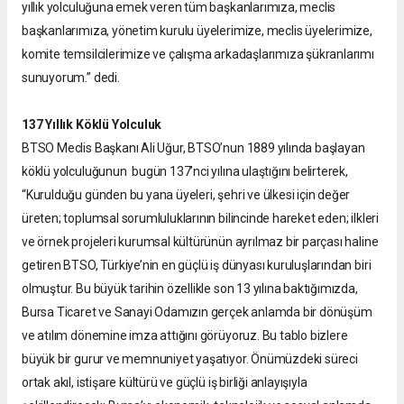
yıllık yolculuğuna emek veren tüm başkanlarımıza, meclis
başkanlarımıza, yönetim kurulu üyelerimize, meclis üyelerimize,
komite temsilcilerimize ve çalışma arkadaşlarımıza şükranlarımı
sunuyorum.” dedi.
137 Yıllık Köklü Yolculuk
BTSO Meclis Başkanı Ali Uğur, BTSO’nun 1889 yılında başlayan
köklü yolculuğunun bugün 137’nci yılına ulaştığını belirterek,
“Kurulduğu günden bu yana üyeleri, şehri ve ülkesi için değer
üreten; toplumsal sorumluluklarının bilincinde hareket eden; ilkleri
ve örnek projeleri kurumsal kültürünün ayrılmaz bir parçası haline
getiren BTSO, Türkiye’nin en güçlü iş dünyası kuruluşlarından biri
olmuştur. Bu büyük tarihin özellikle son 13 yılına baktığımızda,
Bursa Ticaret ve Sanayi Odamızın gerçek anlamda bir dönüşüm
ve atılım dönemine imza attığını görüyoruz. Bu tablo bizlere
büyük bir gurur ve memnuniyet yaşatıyor. Önümüzdeki süreci
ortak akıl, istişare kültürü ve güçlü iş birliği anlayışıyla