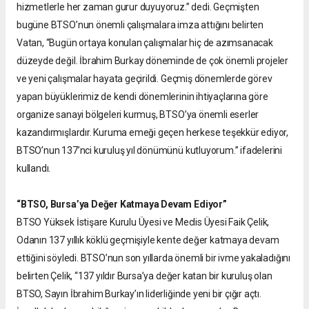
hizmetlerle her zaman gurur duyuyoruz.” dedi. Geçmişten
bugüne BTSO’nun önemli çalışmalara imza attığını belirten
Vatan, “Bugün ortaya konulan çalışmalar hiç de azımsanacak
düzeyde değil. İbrahim Burkay döneminde de çok önemli projeler
ve yeni çalışmalar hayata geçirildi. Geçmiş dönemlerde görev
yapan büyüklerimiz de kendi dönemlerinin ihtiyaçlarına göre
organize sanayi bölgeleri kurmuş, BTSO’ya önemli eserler
kazandırmışlardır. Kuruma emeği geçen herkese teşekkür ediyor,
BTSO’nun 137’nci kuruluş yıl dönümünü kutluyorum.” ifadelerini
kullandı.
“BTSO, Bursa’ya Değer Katmaya Devam Ediyor”
BTSO Yüksek İstişare Kurulu Üyesi ve Meclis Üyesi Faik Çelik,
Odanın 137 yıllık köklü geçmişiyle kente değer katmaya devam
ettiğini söyledi. BTSO’nun son yıllarda önemli bir ivme yakaladığını
belirten Çelik, “137 yıldır Bursa’ya değer katan bir kuruluş olan
BTSO, Sayın İbrahim Burkay’ın liderliğinde yeni bir çığır açtı.