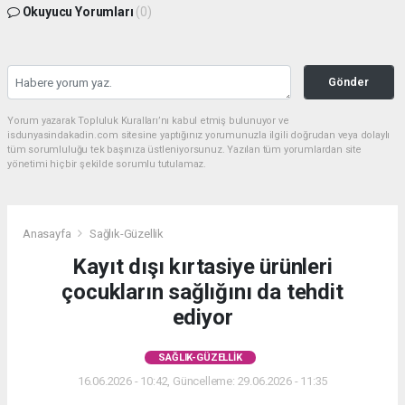
Okuyucu Yorumları
(0)
Gönder
Yorum yazarak Topluluk Kuralları’nı kabul etmiş bulunuyor ve
isdunyasindakadin.com sitesine yaptığınız yorumunuzla ilgili doğrudan veya dolaylı
tüm sorumluluğu tek başınıza üstleniyorsunuz. Yazılan tüm yorumlardan site
yönetimi hiçbir şekilde sorumlu tutulamaz.
Anasayfa
Sağlık-Güzellik
Kayıt dışı kırtasiye ürünleri
çocukların sağlığını da tehdit
ediyor
SAĞLIK-GÜZELLIK
16.06.2026 - 10:42, Güncelleme: 29.06.2026 - 11:35