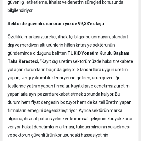
güvenliği, etiketleme, ithalat ve denetim süreçleri konusunda
bilgilendiriyor.
Sektörde güvenli ürün oranı yüzde 99,33’e ulaştı
Özellikle markasız, üretici, ithalatçı bilgisi bulunmayan, standart
dışı ve merdiven altı ürünlerin hâlen kırtasiye sektörünün
gündeminde olduğunu belirten
TÜKİD Yönetim Kurulu Başkanı
Taha Keresteci
, “Kayıt dışı üretim sektörümüzde haksız rekabete
yol açan durumların başında geliyor. Standartlara uygun üretim
yapan, vergi yükümlülüklerini yerine getiren, ürün güvenliği
testlerine yatırım yapan firmalar; kayıt dışı ve denetimsiz üretim
yapanlarla aynı pazarda rekabet etmek zorunda kalıyor. Bu
durum hem fiyat dengesini bozuyor hem de kaliteli üretim yapan
firmaların emeğini değersizleştiriyor. Ayrıca sektörün marka
algısına, ihracat potansiyeline ve kurumsal gelişimine büyük zarar
veriyor. Fakat denetimlerin artması, tüketici bilincinin yükselmesi
ve sektörün güvenli ürün konusundaki hassasiyetinin