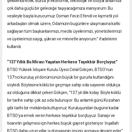
şekillendirecek; Bursa’yı ekonomik, teknolojik ve sosyal anlamda
çok daha güçlü bir geleceğe taşıyacağımıza inanıyorum. Bu
vesileyle başta kurucumuz Osman Fevzi Efendi ve kıymetli yol
arkadaşları olmak üzere, Odamızın bugünlere ulaşmasına katkı
sağlayan tüm başkanlarımızı, meclis üyelerimizi, yöneticilerimizi
ve üyelerimizi saygı, şükran ve minnetle anıyorum.” ifadelerini
kullandı.
“137 Yıllık Bu Mirası Yaşatan Herkese Teşekkür Borçluyuz”
BTSO Yüksek İstişare Kurulu Üyesi Celal Gökçen, BTSO’nun
137’nci kuruluş yıl dönümünün büyük bir gururla kutlandığını
söyledi. Böylesine köklü bir geçmişe sahip oda sayısının oldukça
az olduğuna dikkat çeken Gökçen, “137 yıl dile kolay. Böyle köklü
bir tarihe sahip çok az oda bulunuyor. Bu anlamlı günü Kozahan
gibi tarihi bir mekânda kutluyoruz. Kuruluşundan bugüne kadar
BTSO’ya emek veren herkese teşekkür borçluyuz. Sanayi ve
ticaretin gelişmesi için herkes büyük gayret gösteriyor. İnşallah
BTSO daha uzun yıllar iş dünyasının önünü açmaya devam eder.”