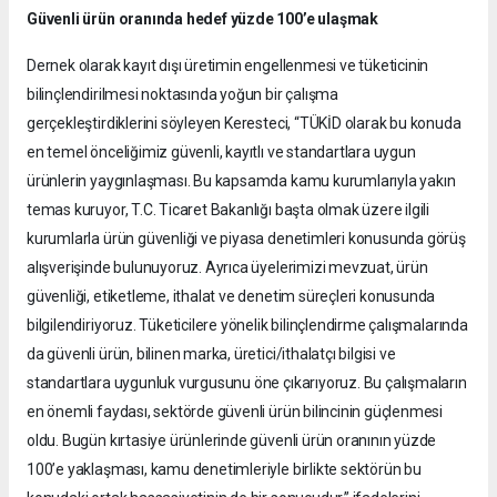
Güvenli ürün oranında hedef yüzde 100’e ulaşmak
Dernek olarak kayıt dışı üretimin engellenmesi ve tüketicinin
bilinçlendirilmesi noktasında yoğun bir çalışma
gerçekleştirdiklerini söyleyen Keresteci, “TÜKİD olarak bu konuda
en temel önceliğimiz güvenli, kayıtlı ve standartlara uygun
ürünlerin yaygınlaşması. Bu kapsamda kamu kurumlarıyla yakın
temas kuruyor, T.C. Ticaret Bakanlığı başta olmak üzere ilgili
kurumlarla ürün güvenliği ve piyasa denetimleri konusunda görüş
alışverişinde bulunuyoruz. Ayrıca üyelerimizi mevzuat, ürün
güvenliği, etiketleme, ithalat ve denetim süreçleri konusunda
bilgilendiriyoruz. Tüketicilere yönelik bilinçlendirme çalışmalarında
da güvenli ürün, bilinen marka, üretici/ithalatçı bilgisi ve
standartlara uygunluk vurgusunu öne çıkarıyoruz. Bu çalışmaların
en önemli faydası, sektörde güvenli ürün bilincinin güçlenmesi
oldu. Bugün kırtasiye ürünlerinde güvenli ürün oranının yüzde
100’e yaklaşması, kamu denetimleriyle birlikte sektörün bu