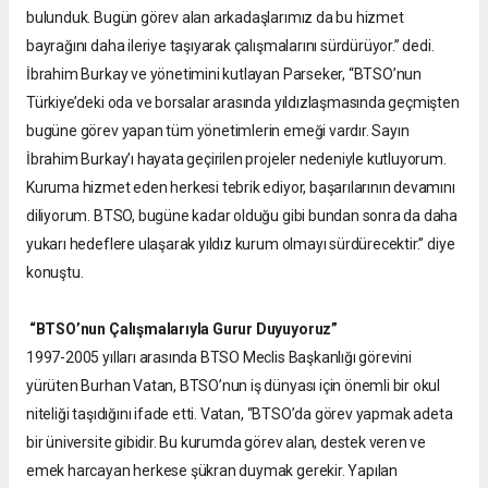
bulunduk. Bugün görev alan arkadaşlarımız da bu hizmet
bayrağını daha ileriye taşıyarak çalışmalarını sürdürüyor.” dedi.
İbrahim Burkay ve yönetimini kutlayan Parseker, “BTSO’nun
Türkiye’deki oda ve borsalar arasında yıldızlaşmasında geçmişten
bugüne görev yapan tüm yönetimlerin emeği vardır. Sayın
İbrahim Burkay’ı hayata geçirilen projeler nedeniyle kutluyorum.
Kuruma hizmet eden herkesi tebrik ediyor, başarılarının devamını
diliyorum. BTSO, bugüne kadar olduğu gibi bundan sonra da daha
yukarı hedeflere ulaşarak yıldız kurum olmayı sürdürecektir.” diye
konuştu.
“BTSO’nun Çalışmalarıyla Gurur Duyuyoruz”
1997-2005 yılları arasında BTSO Meclis Başkanlığı görevini
yürüten Burhan Vatan, BTSO’nun iş dünyası için önemli bir okul
niteliği taşıdığını ifade etti. Vatan, “BTSO’da görev yapmak adeta
bir üniversite gibidir. Bu kurumda görev alan, destek veren ve
emek harcayan herkese şükran duymak gerekir. Yapılan