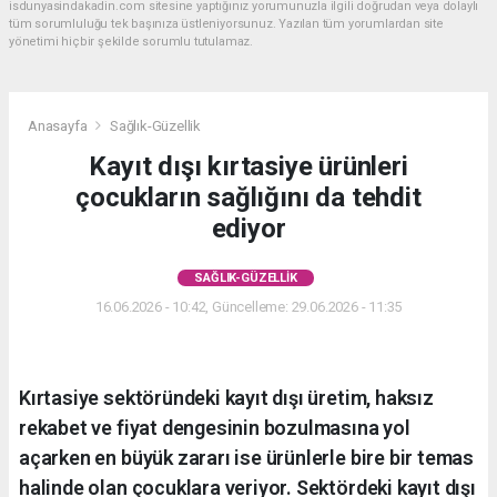
isdunyasindakadin.com sitesine yaptığınız yorumunuzla ilgili doğrudan veya dolaylı
tüm sorumluluğu tek başınıza üstleniyorsunuz. Yazılan tüm yorumlardan site
yönetimi hiçbir şekilde sorumlu tutulamaz.
Anasayfa
Sağlık-Güzellik
Kayıt dışı kırtasiye ürünleri
çocukların sağlığını da tehdit
ediyor
SAĞLIK-GÜZELLIK
16.06.2026 - 10:42, Güncelleme: 29.06.2026 - 11:35
Kırtasiye sektöründeki kayıt dışı üretim, haksız
rekabet ve fiyat dengesinin bozulmasına yol
açarken en büyük zararı ise ürünlerle bire bir temas
halinde olan çocuklara veriyor. Sektördeki kayıt dışı