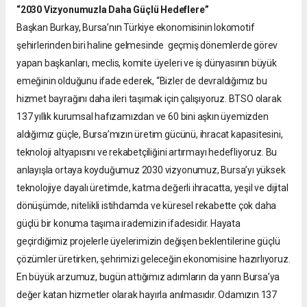
“2030 Vizyonumuzla Daha Güçlü Hedeflere”
Başkan Burkay, Bursa’nın Türkiye ekonomisinin lokomotif
şehirlerinden biri haline gelmesinde geçmiş dönemlerde görev
yapan başkanları, meclis, komite üyeleri ve iş dünyasının büyük
emeğinin olduğunu ifade ederek, “Bizler de devraldığımız bu
hizmet bayrağını daha ileri taşımak için çalışıyoruz. BTSO olarak
137 yıllık kurumsal hafızamızdan ve 60 bini aşkın üyemizden
aldığımız güçle, Bursa’mızın üretim gücünü, ihracat kapasitesini,
teknoloji altyapısını ve rekabetçiliğini artırmayı hedefliyoruz. Bu
anlayışla ortaya koyduğumuz 2030 vizyonumuz, Bursa’yı yüksek
teknolojiye dayalı üretimde, katma değerli ihracatta, yeşil ve dijital
dönüşümde, nitelikli istihdamda ve küresel rekabette çok daha
güçlü bir konuma taşıma irademizin ifadesidir. Hayata
geçirdiğimiz projelerle üyelerimizin değişen beklentilerine güçlü
çözümler üretirken, şehrimizi geleceğin ekonomisine hazırlıyoruz.
En büyük arzumuz, bugün attığımız adımların da yarın Bursa’ya
değer katan hizmetler olarak hayırla anılmasıdır. Odamızın 137