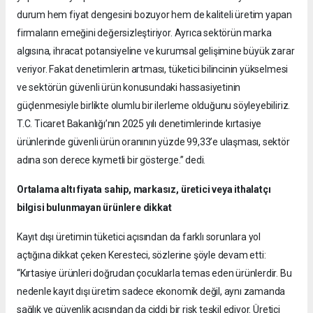
durum hem fiyat dengesini bozuyor hem de kaliteli üretim yapan
firmaların emeğini değersizleştiriyor. Ayrıca sektörün marka
algısına, ihracat potansiyeline ve kurumsal gelişimine büyük zarar
veriyor. Fakat denetimlerin artması, tüketici bilincinin yükselmesi
ve sektörün güvenli ürün konusundaki hassasiyetinin
güçlenmesiyle birlikte olumlu bir ilerleme olduğunu söyleyebiliriz.
T.C. Ticaret Bakanlığı’nın 2025 yılı denetimlerinde kırtasiye
ürünlerinde güvenli ürün oranının yüzde 99,33’e ulaşması, sektör
adına son derece kıymetli bir gösterge.” dedi.
Ortalama altı fiyata sahip, markasız, üretici veya ithalatçı
bilgisi bulunmayan ürünlere dikkat
Kayıt dışı üretimin tüketici açısından da farklı sorunlara yol
açtığına dikkat çeken Keresteci, sözlerine şöyle devam etti:
“Kırtasiye ürünleri doğrudan çocuklarla temas eden ürünlerdir. Bu
nedenle kayıt dışı üretim sadece ekonomik değil, aynı zamanda
sağlık ve güvenlik açısından da ciddi bir risk teşkil ediyor. Üretici