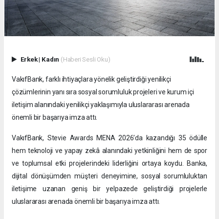
Erkek
|
Kadın
(Haberi Sesli Oku)
VakıfBank, farklı ihtiyaçlara yönelik geliştirdiği yenilikçi
çözümlerinin yanı sıra sosyal sorumluluk projeleri ve kurum içi
iletişim alanındaki yenilikçi yaklaşımıyla uluslararası arenada
önemli bir başarıya imza attı.
VakıfBank, Stevie Awards MENA 2026’da kazandığı 35 ödülle
hem teknoloji ve yapay zekâ alanındaki yetkinliğini hem de spor
ve toplumsal etki projelerindeki liderliğini ortaya koydu. Banka,
dijital dönüşümden müşteri deneyimine, sosyal sorumluluktan
iletişime uzanan geniş bir yelpazede geliştirdiği projelerle
uluslararası arenada önemli bir başarıya imza attı.