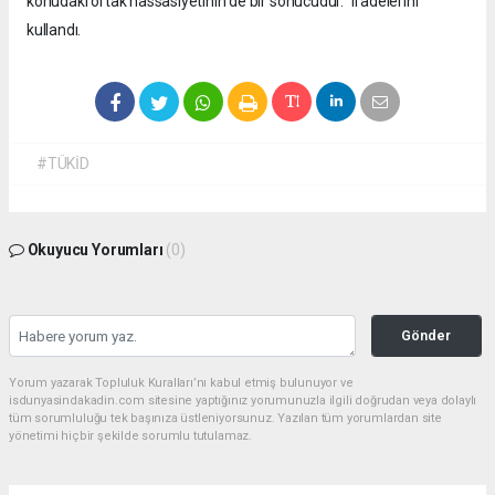
konudaki ortak hassasiyetinin de bir sonucudur.” ifadelerini
kullandı.
#TÜKİD
Okuyucu Yorumları
(0)
Gönder
Yorum yazarak Topluluk Kuralları’nı kabul etmiş bulunuyor ve
isdunyasindakadin.com sitesine yaptığınız yorumunuzla ilgili doğrudan veya dolaylı
tüm sorumluluğu tek başınıza üstleniyorsunuz. Yazılan tüm yorumlardan site
yönetimi hiçbir şekilde sorumlu tutulamaz.