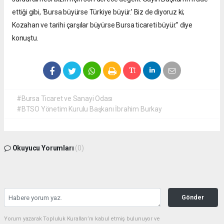
ettiği gibi, ‘Bursa büyürse Türkiye büyür.’ Biz de diyoruz ki;
Kozahan ve tarihi çarşılar büyürse Bursa ticareti büyür.” diye
konuştu.
#Bursa Ticaret ve Sanayi Odası
#BTSO Yönetim Kurulu Başkanı İbrahim Burkay
Okuyucu Yorumları
(0)
Gönder
Yorum yazarak Topluluk Kuralları’nı kabul etmiş bulunuyor ve