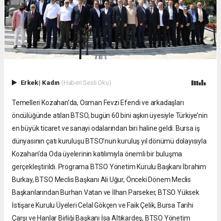
Erkek
|
Kadın
(Haberi Sesli Oku)
Temelleri Kozahan’da, Osman Fevzi Efendi ve arkadaşları
öncülüğünde atılan BTSO, bugün 60 bini aşkın üyesiyle Türkiye’nin
en büyük ticaret ve sanayi odalarından biri haline geldi. Bursa iş
dünyasının çatı kuruluşu BTSO’nun kuruluş yıl dönümü dolayısıyla
Kozahan’da Oda üyelerinin katılımıyla önemli bir buluşma
gerçekleştirildi. Programa BTSO Yönetim Kurulu Başkanı İbrahim
Burkay, BTSO Meclis Başkanı Ali Uğur, Önceki Dönem Meclis
Başkanlarından Burhan Vatan ve İlhan Parseker, BTSO Yüksek
İstişare Kurulu Üyeleri Celal Gökçen ve Faik Çelik, Bursa Tarihi
Çarşı ve Hanlar Birliği Başkanı İsa Altıkardeş, BTSO Yönetim