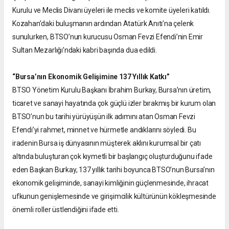
Kurulu ve Meclis Divanı üyeleri ile meclis ve komite üyeleri katıldı.
Kozahan’daki buluşmanın ardından Atatürk Anıtı’na çelenk
sunulurken, BTSO’nun kurucusu Osman Fevzi Efendi’nin Emir
Sultan Mezarlığı’ndaki kabri başında dua edildi.
“Bursa’nın Ekonomik Gelişimine 137 Yıllık Katkı”
BTSO Yönetim Kurulu Başkanı İbrahim Burkay, Bursa’nın üretim,
ticaret ve sanayi hayatında çok güçlü izler bırakmış bir kurum olan
BTSO’nun bu tarihi yürüyüşün ilk adımını atan Osman Fevzi
Efendi’yi rahmet, minnet ve hürmetle andıklarını söyledi. Bu
iradenin Bursa iş dünyasının müşterek aklını kurumsal bir çatı
altında buluşturan çok kıymetli bir başlangıç oluşturduğunu ifade
eden Başkan Burkay, 137 yıllık tarihi boyunca BTSO’nun Bursa’nın
ekonomik gelişiminde, sanayi kimliğinin güçlenmesinde, ihracat
ufkunun genişlemesinde ve girişimcilik kültürünün kökleşmesinde
önemli roller üstlendiğini ifade etti.