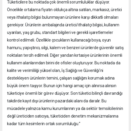
Tüketicilere bu noktada çok önemli sorumluluklar düşüyor.
Öncelikle ortalama fiyatın oldukça altına satılan, markasız, üretici
veya ithalatçı bilgisi bulunmayan ürünlere karşı dikkatli olmaları
gerekiyor. Ürünlerin ambalajında üretici/ithalatçı bilgisi, kullanım
uyarıları, yaş grubu, standart bilgileri ve gerekli işaretlemeler
kontrol edilmeli. Özellikle çocukların kullanacağı boya, oyun
hamuru, yapıştırıcı, silgi, kalem ve benzeri ürünlerde güvenilir satış
noktaları tercih edilmeli. Diğer yandan kırtasiye ürünlerinin önemli
kullanım alanlarından birini de ofisler oluşturuyor. Bu noktada da
kalite ve verimliliği yüksel olan, İş Sağlığı ve Güvenliği’ni
destekleyen ürünlerin temini, çalışan sağlığını korumak adına
büyük önem taşıyor. Bunun için hangi amaç için alınırsa alınsın
tüketiciye önemli bir görev düşüyor. Son tüketici bilinçli davrandığı
takdirde kayıt dışı ürünlerin pazardaki alanı da daralır. Bu
mücadele yalnızca kamu kurumlarının ya da sektör temsilcilerinin
değil üreticiden satıcıya, tüketiciden denetim mekanizmalarına
kadar tüm kesimlerin ortak sorumluluğu.”