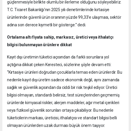
güçlenmesiyle birlikte olumlu bir ilerleme olduğunu söyleyebiliriz.
T.C. Ticaret Bakanlığı’nın 2025 yılı denetimlerinde kırtasiye
ürünlerinde güvenli ürün oranının yüzde 99,33’e ulaşması, sektör
adına son derece kıymetli bir gösterge.” dedi.
Ortalama altı fiyata sahip, markasız, üretici veya ithalatçı
bilgisi bulunmayan ürünlere dikkat
Kayıt dışı üretimin tüketici açısından da farklı sorunlara yol
açtığına dikkat çeken Keresteci, sözlerine şöyle devam etti:
“Kırtasiye ürünleri doğrudan çocuklarla temas eden ürünlerdir. Bu
nedenle kayıt dışı üretim sadece ekonomik değil, aynı zamanda
sağlık ve güvenlik açısından da ciddi bir risk teşkil ediyor. Üretici
bilgisi olmayan, standardı belirsiz, test süreçlerinden geçmemiş
ürünlerde kimyasal riskler, alerjen maddeler, ağır metal içerikleri
veya fiziksel güvenlik sorunları ortaya çıkabiliyor. Bu nedenle
tüketicilerin markası, üreticisi, ithalatçısı ve standart bilgisi belli
olmayan ürünlerden uzak durması büyük önem taşıyor.