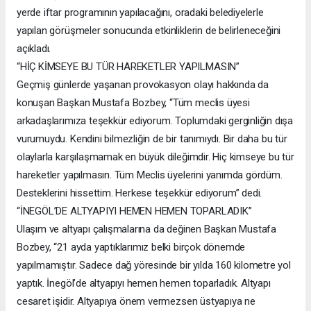
yerde iftar programının yapılacağını, oradaki belediyelerle
yapılan görüşmeler sonucunda etkinliklerin de belirleneceğini
açıkladı.
“HİÇ KİMSEYE BU TÜR HAREKETLER YAPILMASIN”
Geçmiş günlerde yaşanan provokasyon olayı hakkında da
konuşan Başkan Mustafa Bozbey, “Tüm meclis üyesi
arkadaşlarımıza teşekkür ediyorum. Toplumdaki gerginliğin dışa
vurumuydu. Kendini bilmezliğin de bir tanımıydı. Bir daha bu tür
olaylarla karşılaşmamak en büyük dileğimdir. Hiç kimseye bu tür
hareketler yapılmasın. Tüm Meclis üyelerini yanımda gördüm.
Desteklerini hissettim. Herkese teşekkür ediyorum” dedi.
“İNEGÖL’DE ALTYAPIYI HEMEN HEMEN TOPARLADIK”
Ulaşım ve altyapı çalışmalarına da değinen Başkan Mustafa
Bozbey, “21 ayda yaptıklarımız belki birçok dönemde
yapılmamıştır. Sadece dağ yöresinde bir yılda 160 kilometre yol
yaptık. İnegöl’de altyapıyı hemen hemen toparladık. Altyapı
cesaret işidir. Altyapıya önem vermezsen üstyapıya ne