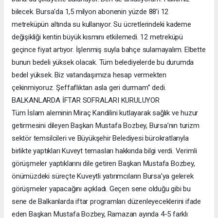
bilecek. Bursa'da 1,5 milyon abonenin yüzde 88’i 12
metreküpün altında su kullanıyor. Su ücretlerindeki kademe
değişikliği kentin büyük kısmını etkilemedi. 12 metreküpü
geçince fiyat artıyor. İşlenmiş suyla bahçe sulamayalım. Elbette
bunun bedeli yüksek olacak. Tüm belediyelerde bu durumda
bedel yüksek. Biz vatandaşımıza hesap vermekten
çekinmiyoruz. Şeffaflıktan asla geri durmam” dedi.
BALKANLARDA İFTAR SOFRALARI KURULUYOR
Tüm İslam aleminin Miraç Kandilini kutlayarak sağlık ve huzur
getirmesini dileyen Başkan Mustafa Bozbey, Bursa’nın turizm
sektör temsilcileri ve Büyükşehir Belediyesi bürokratlarıyla
birlikte yaptıkları Kuveyt temasları hakkında bilgi verdi. Verimli
görüşmeler yaptıklarını dile getiren Başkan Mustafa Bozbey,
önümüzdeki süreçte Kuveytli yatırımcıların Bursa’ya gelerek
görüşmeler yapacağını açıkladı. Geçen sene olduğu gibi bu
sene de Balkanlarda iftar programları düzenleyeceklerini ifade
eden Başkan Mustafa Bozbey, Ramazan ayında 4-5 farklı