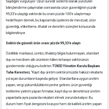
taşıdığını vurguluyor. Uzun süredir sistemli olarak yürütülen
bilinçlendirme çalışmaları sonrasında ürün güvenliğinin yüzde
99,33’e ulaştığı sektörde bu oranı yüzde 100’e ulaştırmayı
hedefleyen dernek, bu kapsamda üyelerini de mevzuat, ürün
güvenliği, etiketleme, ithalat ve denetim süreçleri konusunda
bilgilendiriyor.
Sektörde güvenli ürün oranı yüzde 99,33’e ulaştı
Özellikle markasız, üretici, ithalatçı bilgisi bulunmayan, standart
dışı ve merdiven altı ürünlerin hâlen kırtasiye sektörünün
gündeminde olduğunu belirten
TÜKİD Yönetim Kurulu Başkanı
Taha Keresteci
, “Kayıt dışı üretim sektörümüzde haksız rekabete
yol açan durumların başında geliyor. Standartlara uygun üretim
yapan, vergi yükümlülüklerini yerine getiren, ürün güvenliği
testlerine yatırım yapan firmalar; kayıt dışı ve denetimsiz üretim
yapanlarla aynı pazarda rekabet etmek zorunda kalıyor. Bu
durum hem fiyat dengesini bozuyor hem de kaliteli üretim yapan