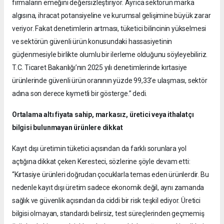
firmaların emeğini değersizleştiriyor. Ayrıca sektörün marka
algısına, ihracat potansiyeline ve kurumsal gelişimine büyük zarar
veriyor. Fakat denetimlerin artması, tüketici bilincinin yükselmesi
ve sektörün güvenli ürün konusundaki hassasiyetinin
güçlenmesiyle birlikte olumlu bir ilerleme olduğunu söyleyebiliriz.
T.C. Ticaret Bakanlığı’nın 2025 yılı denetimlerinde kırtasiye
ürünlerinde güvenli ürün oranının yüzde 99,33’e ulaşması, sektör
adına son derece kıymetli bir gösterge.” dedi.
Ortalama altı fiyata sahip, markasız, üretici veya ithalatçı
bilgisi bulunmayan ürünlere dikkat
Kayıt dışı üretimin tüketici açısından da farklı sorunlara yol
açtığına dikkat çeken Keresteci, sözlerine şöyle devam etti:
“Kırtasiye ürünleri doğrudan çocuklarla temas eden ürünlerdir. Bu
nedenle kayıt dışı üretim sadece ekonomik değil, aynı zamanda
sağlık ve güvenlik açısından da ciddi bir risk teşkil ediyor. Üretici
bilgisi olmayan, standardı belirsiz, test süreçlerinden geçmemiş