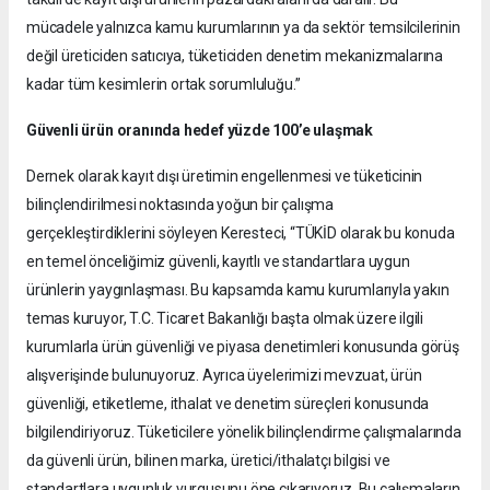
mücadele yalnızca kamu kurumlarının ya da sektör temsilcilerinin
değil üreticiden satıcıya, tüketiciden denetim mekanizmalarına
kadar tüm kesimlerin ortak sorumluluğu.”
Güvenli ürün oranında hedef yüzde 100’e ulaşmak
Dernek olarak kayıt dışı üretimin engellenmesi ve tüketicinin
bilinçlendirilmesi noktasında yoğun bir çalışma
gerçekleştirdiklerini söyleyen Keresteci, “TÜKİD olarak bu konuda
en temel önceliğimiz güvenli, kayıtlı ve standartlara uygun
ürünlerin yaygınlaşması. Bu kapsamda kamu kurumlarıyla yakın
temas kuruyor, T.C. Ticaret Bakanlığı başta olmak üzere ilgili
kurumlarla ürün güvenliği ve piyasa denetimleri konusunda görüş
alışverişinde bulunuyoruz. Ayrıca üyelerimizi mevzuat, ürün
güvenliği, etiketleme, ithalat ve denetim süreçleri konusunda
bilgilendiriyoruz. Tüketicilere yönelik bilinçlendirme çalışmalarında
da güvenli ürün, bilinen marka, üretici/ithalatçı bilgisi ve
standartlara uygunluk vurgusunu öne çıkarıyoruz. Bu çalışmaların