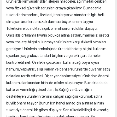
ürünlerde kimyasal riskler, alerjen maddeler, ağır metal içerikleri
veya fiziksel güvenlik sorunları ortaya çıkabiliyor. Bu nedenle
tüketicilerin markası, üreticisi, ithalatçısı ve standart bilgisi belli
olmayan ürünlerden uzak durması büyük önem taşıyor.
Tüketicilere bu noktada çok önemli sorumluluklar düşüyor.
Öncelikle ortalama fiyatın oldukça altına satılan, markasız, üretici
veya ithalatçı bilgisi bulunmayan ürünlere karşı dikkatli olmaları
gerekiyor. Ürünlerin ambalajında üretici/ithalatçı bilgisi, kullanım
uyarıları, yaş grubu, standart bilgileri ve gerekli işaretlemeler
kontrol edilmeli. Özellikle çocukların kullanacağı boya, oyun
hamuru, yapıştırıcı, silgi, kalem ve benzeri ürünlerde güvenilir satış
noktaları tercih edilmeli. Diğer yandan kırtasiye ürünlerinin önemli
kullanım alanlarından birini de ofisler oluşturuyor. Bu noktada da
kalite ve verimliliği yüksel olan, İş Sağlığı ve Güvenliği’ni
destekleyen ürünlerin temini, çalışan sağlığını korumak adına
büyük önem taşıyor. Bunun için hangi amaç için alınırsa alınsın
tüketiciye önemli bir görev düşüyor. Son tüketici bilinçli davrandığı
takdirde kayıt dışı ürünlerin pazardaki alanı da daralır. Bu