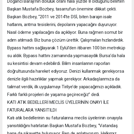
Doğancı Barajı’nın doluluk oranı hala yüzde 8 olduğunu belirten
Başkan Mustafa Bozbey, tasarrufun önemine dikkat çekti.
Başkan Bozbey, “2011 ve 2014’te DSİ, biten barajın isale
hatlarını, arıtma tesislerini, depolarını yapacağını duyuruyor.
Nasıl ödeme yapılacağını da açıklıyor. Buna rağmen somut bir
adım atılmadı. Biz buna çözüm ürettik. Çalışmaları hızlandırdık.
Bypass hattını sağlayarak 1 Eylül’den itibaren 100 bin metreküp
su aldık. Bypass hattını zamanında yapmasaydık Bursa’da hala
su kesintisi devam edebilirdi. Bilim insanlarının raporları
doğrultusunda hareket ediyoruz. Denizi kullanmak gerekiyorsa
denizle ilgili hazırlıklar yapmak gerekiyor. Arkadaşlarımıza da
talimat verdik, ilk uygulamayı Tirilye’de yapacağımızı açıkladık.
Farklı farklı projeleri de yaşama geçireceğiz” dedi.
KATI ATIK BEDELLERİ MECLİS ÜYELERİNİN ONAYI İLE
FATURALARA YANSITILDI
Katı atık bedellerinin su faturalarına meclis üyelerinin onayıyla
yansıtıldığını hatırlatan Başkan Mustafa Bozbey, “Vatandaş
bana da şikayette bulunuyor. Ben de anlatıyorum. Halkımız