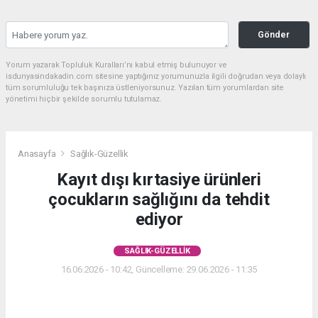
Gönder
Yorum yazarak Topluluk Kuralları’nı kabul etmiş bulunuyor ve
isdunyasindakadin.com sitesine yaptığınız yorumunuzla ilgili doğrudan veya dolaylı
tüm sorumluluğu tek başınıza üstleniyorsunuz. Yazılan tüm yorumlardan site
yönetimi hiçbir şekilde sorumlu tutulamaz.
Anasayfa
Sağlık-Güzellik
Kayıt dışı kırtasiye ürünleri
çocukların sağlığını da tehdit
ediyor
SAĞLIK-GÜZELLIK
16.06.2026 - 10:42, Güncelleme: 29.06.2026 - 11:35