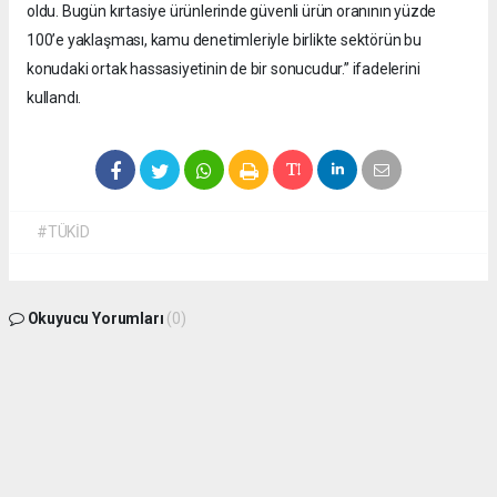
oldu. Bugün kırtasiye ürünlerinde güvenli ürün oranının yüzde
100’e yaklaşması, kamu denetimleriyle birlikte sektörün bu
konudaki ortak hassasiyetinin de bir sonucudur.” ifadelerini
kullandı.
#TÜKİD
Okuyucu Yorumları
(0)
Gönder
Yorum yazarak Topluluk Kuralları’nı kabul etmiş bulunuyor ve
isdunyasindakadin.com sitesine yaptığınız yorumunuzla ilgili doğrudan veya dolaylı
tüm sorumluluğu tek başınıza üstleniyorsunuz. Yazılan tüm yorumlardan site