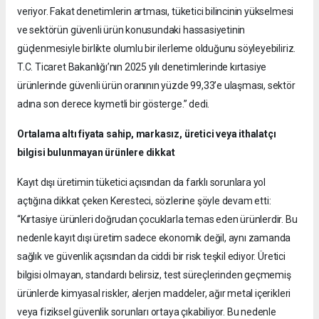
veriyor. Fakat denetimlerin artması, tüketici bilincinin yükselmesi
ve sektörün güvenli ürün konusundaki hassasiyetinin
güçlenmesiyle birlikte olumlu bir ilerleme olduğunu söyleyebiliriz.
T.C. Ticaret Bakanlığı’nın 2025 yılı denetimlerinde kırtasiye
ürünlerinde güvenli ürün oranının yüzde 99,33’e ulaşması, sektör
adına son derece kıymetli bir gösterge.” dedi.
Ortalama altı fiyata sahip, markasız, üretici veya ithalatçı
bilgisi bulunmayan ürünlere dikkat
Kayıt dışı üretimin tüketici açısından da farklı sorunlara yol
açtığına dikkat çeken Keresteci, sözlerine şöyle devam etti:
“Kırtasiye ürünleri doğrudan çocuklarla temas eden ürünlerdir. Bu
nedenle kayıt dışı üretim sadece ekonomik değil, aynı zamanda
sağlık ve güvenlik açısından da ciddi bir risk teşkil ediyor. Üretici
bilgisi olmayan, standardı belirsiz, test süreçlerinden geçmemiş
ürünlerde kimyasal riskler, alerjen maddeler, ağır metal içerikleri
veya fiziksel güvenlik sorunları ortaya çıkabiliyor. Bu nedenle