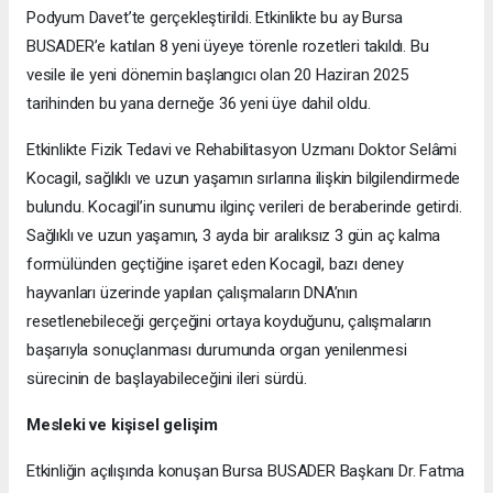
Podyum Davet’te gerçekleştirildi. Etkinlikte bu ay Bursa
BUSADER’e katılan 8 yeni üyeye törenle rozetleri takıldı. Bu
vesile ile yeni dönemin başlangıcı olan 20 Haziran 2025
tarihinden bu yana derneğe 36 yeni üye dahil oldu.
Etkinlikte Fizik Tedavi ve Rehabilitasyon Uzmanı Doktor Selâmi
Kocagil, sağlıklı ve uzun yaşamın sırlarına ilişkin bilgilendirmede
bulundu. Kocagil’in sunumu ilginç verileri de beraberinde getirdi.
Sağlıklı ve uzun yaşamın, 3 ayda bir aralıksız 3 gün aç kalma
formülünden geçtiğine işaret eden Kocagil, bazı deney
hayvanları üzerinde yapılan çalışmaların DNA’nın
resetlenebileceği gerçeğini ortaya koyduğunu, çalışmaların
başarıyla sonuçlanması durumunda organ yenilenmesi
sürecinin de başlayabileceğini ileri sürdü.
Mesleki ve kişisel gelişim
Etkinliğin açılışında konuşan Bursa BUSADER Başkanı Dr. Fatma