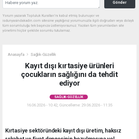
Gönder
Yorum yazarak Topluluk Kuralları’nı kabul etmiş bulunuyor ve
isdunyasindakadin.com sitesine yaptığınız yorumunuzla ilgili doğrudan veya dolaylı
tüm sorumluluğu tek başınıza üstleniyorsunuz. Yazılan tüm yorumlardan site
yönetimi hiçbir şekilde sorumlu tutulamaz.
Anasayfa
Sağlık-Güzellik
Kayıt dışı kırtasiye ürünleri
çocukların sağlığını da tehdit
ediyor
SAĞLIK-GÜZELLIK
16.06.2026 - 10:42, Güncelleme: 29.06.2026 - 11:35
Kırtasiye sektöründeki kayıt dışı üretim, haksız
rekabet ve fiyat dengesinin bozulmasına yol