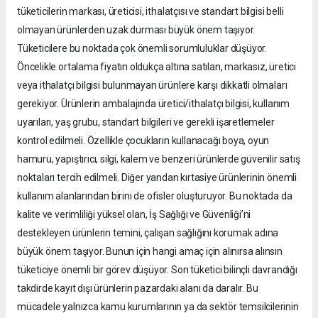
tüketicilerin markası, üreticisi, ithalatçısı ve standart bilgisi belli
olmayan ürünlerden uzak durması büyük önem taşıyor.
Tüketicilere bu noktada çok önemli sorumluluklar düşüyor.
Öncelikle ortalama fiyatın oldukça altına satılan, markasız, üretici
veya ithalatçı bilgisi bulunmayan ürünlere karşı dikkatli olmaları
gerekiyor. Ürünlerin ambalajında üretici/ithalatçı bilgisi, kullanım
uyarıları, yaş grubu, standart bilgileri ve gerekli işaretlemeler
kontrol edilmeli. Özellikle çocukların kullanacağı boya, oyun
hamuru, yapıştırıcı, silgi, kalem ve benzeri ürünlerde güvenilir satış
noktaları tercih edilmeli. Diğer yandan kırtasiye ürünlerinin önemli
kullanım alanlarından birini de ofisler oluşturuyor. Bu noktada da
kalite ve verimliliği yüksel olan, İş Sağlığı ve Güvenliği’ni
destekleyen ürünlerin temini, çalışan sağlığını korumak adına
büyük önem taşıyor. Bunun için hangi amaç için alınırsa alınsın
tüketiciye önemli bir görev düşüyor. Son tüketici bilinçli davrandığı
takdirde kayıt dışı ürünlerin pazardaki alanı da daralır. Bu
mücadele yalnızca kamu kurumlarının ya da sektör temsilcilerinin