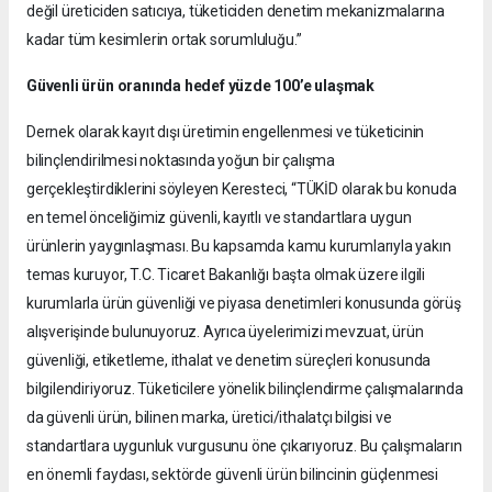
değil üreticiden satıcıya, tüketiciden denetim mekanizmalarına
kadar tüm kesimlerin ortak sorumluluğu.”
Güvenli ürün oranında hedef yüzde 100’e ulaşmak
Dernek olarak kayıt dışı üretimin engellenmesi ve tüketicinin
bilinçlendirilmesi noktasında yoğun bir çalışma
gerçekleştirdiklerini söyleyen Keresteci, “TÜKİD olarak bu konuda
en temel önceliğimiz güvenli, kayıtlı ve standartlara uygun
ürünlerin yaygınlaşması. Bu kapsamda kamu kurumlarıyla yakın
temas kuruyor, T.C. Ticaret Bakanlığı başta olmak üzere ilgili
kurumlarla ürün güvenliği ve piyasa denetimleri konusunda görüş
alışverişinde bulunuyoruz. Ayrıca üyelerimizi mevzuat, ürün
güvenliği, etiketleme, ithalat ve denetim süreçleri konusunda
bilgilendiriyoruz. Tüketicilere yönelik bilinçlendirme çalışmalarında
da güvenli ürün, bilinen marka, üretici/ithalatçı bilgisi ve
standartlara uygunluk vurgusunu öne çıkarıyoruz. Bu çalışmaların
en önemli faydası, sektörde güvenli ürün bilincinin güçlenmesi