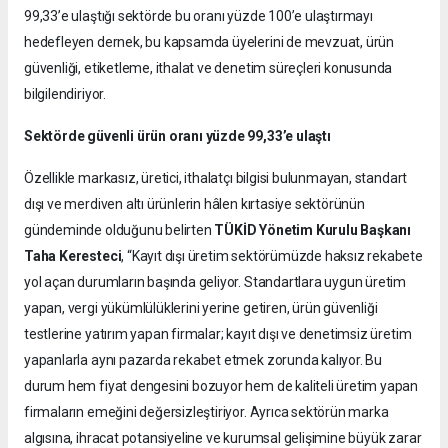
99,33’e ulaştığı sektörde bu oranı yüzde 100’e ulaştırmayı
hedefleyen dernek, bu kapsamda üyelerini de mevzuat, ürün
güvenliği, etiketleme, ithalat ve denetim süreçleri konusunda
bilgilendiriyor.
Sektörde güvenli ürün oranı yüzde 99,33’e ulaştı
Özellikle markasız, üretici, ithalatçı bilgisi bulunmayan, standart
dışı ve merdiven altı ürünlerin hâlen kırtasiye sektörünün
gündeminde olduğunu belirten
TÜKİD Yönetim Kurulu Başkanı
Taha Keresteci
, “Kayıt dışı üretim sektörümüzde haksız rekabete
yol açan durumların başında geliyor. Standartlara uygun üretim
yapan, vergi yükümlülüklerini yerine getiren, ürün güvenliği
testlerine yatırım yapan firmalar; kayıt dışı ve denetimsiz üretim
yapanlarla aynı pazarda rekabet etmek zorunda kalıyor. Bu
durum hem fiyat dengesini bozuyor hem de kaliteli üretim yapan
firmaların emeğini değersizleştiriyor. Ayrıca sektörün marka
algısına, ihracat potansiyeline ve kurumsal gelişimine büyük zarar