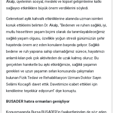
Akalp, üyelerinin sosyal, mesleki ve kişisel gelişimlerine katkı
sağlayıcı etkinliklere büyük önem verdiklerini söyledi.
Geleneksel aylık kahvaltı etkinliklerine alanında uzman isimleri
konuk ettiklerini belirten Dr. Akalp, “Bedenen ve ruhen sağlıklı, iyi,
mutlu hissettiren yaşam biçimi olarak da tanımlayabileceğimiz
sağlıklı yaşam olgusu, özellikle yoğun stresli günümüzün şehir
hayatında önem arz eden konuların başında geliyor. Sağlıklı
bedene ve ruh yapısına sahip olamadığımız sürece, hayatımızı
anlamlı kılan pek çok aktiviteden de uzak kalmış oluruz. Bu
gerçekten hareketle bu ayki etkinliğimize, sağlıklı yaşamın
gerekleri ve uzun yaşamın sırları konusunda çalışmaları
bulunan Fizik Tedavi ve Rehabilitasyon Uzmanı Doktor Sayın
Selâmi Kocagil’i davet ettik. Davetimize icabet ettikleri için
kendilerine teşekkür ediyorum” diye konuştu.
BUSADER hatıra ormanları genişliyor
Konuşmasında Bursa BUSADER’in faaliyetlerinden de söz eden