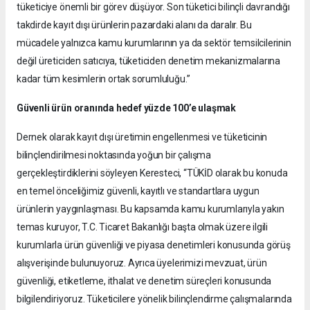
tüketiciye önemli bir görev düşüyor. Son tüketici bilinçli davrandığı
takdirde kayıt dışı ürünlerin pazardaki alanı da daralır. Bu
mücadele yalnızca kamu kurumlarının ya da sektör temsilcilerinin
değil üreticiden satıcıya, tüketiciden denetim mekanizmalarına
kadar tüm kesimlerin ortak sorumluluğu.”
Güvenli ürün oranında hedef yüzde 100’e ulaşmak
Dernek olarak kayıt dışı üretimin engellenmesi ve tüketicinin
bilinçlendirilmesi noktasında yoğun bir çalışma
gerçekleştirdiklerini söyleyen Keresteci, “TÜKİD olarak bu konuda
en temel önceliğimiz güvenli, kayıtlı ve standartlara uygun
ürünlerin yaygınlaşması. Bu kapsamda kamu kurumlarıyla yakın
temas kuruyor, T.C. Ticaret Bakanlığı başta olmak üzere ilgili
kurumlarla ürün güvenliği ve piyasa denetimleri konusunda görüş
alışverişinde bulunuyoruz. Ayrıca üyelerimizi mevzuat, ürün
güvenliği, etiketleme, ithalat ve denetim süreçleri konusunda
bilgilendiriyoruz. Tüketicilere yönelik bilinçlendirme çalışmalarında