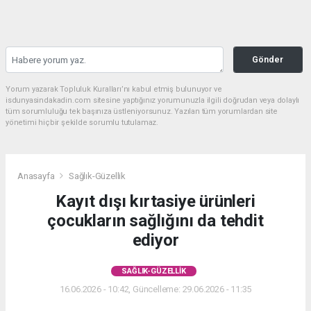
Gönder
Yorum yazarak Topluluk Kuralları’nı kabul etmiş bulunuyor ve
isdunyasindakadin.com sitesine yaptığınız yorumunuzla ilgili doğrudan veya dolaylı
tüm sorumluluğu tek başınıza üstleniyorsunuz. Yazılan tüm yorumlardan site
yönetimi hiçbir şekilde sorumlu tutulamaz.
Anasayfa
Sağlık-Güzellik
Kayıt dışı kırtasiye ürünleri
çocukların sağlığını da tehdit
ediyor
SAĞLIK-GÜZELLIK
16.06.2026 - 10:42, Güncelleme: 29.06.2026 - 11:35