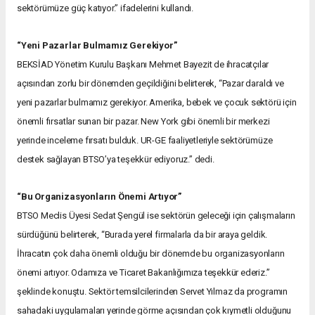
sektörümüze güç katıyor.” ifadelerini kullandı.
“Yeni Pazarlar Bulmamız Gerekiyor”
BEKSİAD Yönetim Kurulu Başkanı Mehmet Bayezit de ihracatçılar
açısından zorlu bir dönemden geçildiğini belirterek, “Pazar daraldı ve
yeni pazarlar bulmamız gerekiyor. Amerika, bebek ve çocuk sektörü için
önemli fırsatlar sunan bir pazar. New York gibi önemli bir merkezi
yerinde inceleme fırsatı bulduk. UR-GE faaliyetleriyle sektörümüze
destek sağlayan BTSO’ya teşekkür ediyoruz.” dedi.
“Bu Organizasyonların Önemi Artıyor”
BTSO Meclis Üyesi Sedat Şengül ise sektörün geleceği için çalışmaların
sürdüğünü belirterek, “Burada yerel firmalarla da bir araya geldik.
İhracatın çok daha önemli olduğu bir dönemde bu organizasyonların
önemi artıyor. Odamıza ve Ticaret Bakanlığımıza teşekkür ederiz.”
şeklinde konuştu. Sektör temsilcilerinden Servet Yılmaz da programın
sahadaki uygulamaları yerinde görme açısından çok kıymetli olduğunu