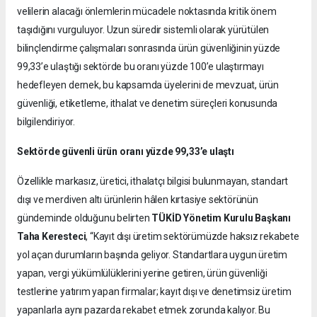
velilerin alacağı önlemlerin mücadele noktasında kritik önem
taşıdığını vurguluyor. Uzun süredir sistemli olarak yürütülen
bilinçlendirme çalışmaları sonrasında ürün güvenliğinin yüzde
99,33’e ulaştığı sektörde bu oranı yüzde 100’e ulaştırmayı
hedefleyen dernek, bu kapsamda üyelerini de mevzuat, ürün
güvenliği, etiketleme, ithalat ve denetim süreçleri konusunda
bilgilendiriyor.
Sektörde güvenli ürün oranı yüzde 99,33’e ulaştı
Özellikle markasız, üretici, ithalatçı bilgisi bulunmayan, standart
dışı ve merdiven altı ürünlerin hâlen kırtasiye sektörünün
gündeminde olduğunu belirten
TÜKİD Yönetim Kurulu Başkanı
Taha Keresteci
, “Kayıt dışı üretim sektörümüzde haksız rekabete
yol açan durumların başında geliyor. Standartlara uygun üretim
yapan, vergi yükümlülüklerini yerine getiren, ürün güvenliği
testlerine yatırım yapan firmalar; kayıt dışı ve denetimsiz üretim
yapanlarla aynı pazarda rekabet etmek zorunda kalıyor. Bu