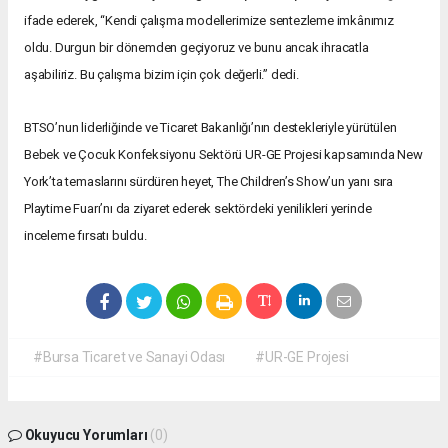
ifade ederek, “Kendi çalışma modellerimize sentezleme imkânımız
oldu. Durgun bir dönemden geçiyoruz ve bunu ancak ihracatla
aşabiliriz. Bu çalışma bizim için çok değerli.” dedi.
BTSO’nun liderliğinde ve Ticaret Bakanlığı’nın destekleriyle yürütülen
Bebek ve Çocuk Konfeksiyonu Sektörü UR-GE Projesi kapsamında New
York’ta temaslarını sürdüren heyet, The Children’s Show’un yanı sıra
Playtime Fuarı’nı da ziyaret ederek sektördeki yenilikleri yerinde
inceleme fırsatı buldu.
#Bursa Ticaret ve Sanayi Odası
#UR-GE Projesi
Okuyucu Yorumları
(0)