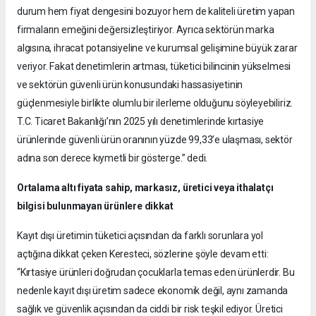
durum hem fiyat dengesini bozuyor hem de kaliteli üretim yapan
firmaların emeğini değersizleştiriyor. Ayrıca sektörün marka
algısına, ihracat potansiyeline ve kurumsal gelişimine büyük zarar
veriyor. Fakat denetimlerin artması, tüketici bilincinin yükselmesi
ve sektörün güvenli ürün konusundaki hassasiyetinin
güçlenmesiyle birlikte olumlu bir ilerleme olduğunu söyleyebiliriz.
T.C. Ticaret Bakanlığı’nın 2025 yılı denetimlerinde kırtasiye
ürünlerinde güvenli ürün oranının yüzde 99,33’e ulaşması, sektör
adına son derece kıymetli bir gösterge.” dedi.
Ortalama altı fiyata sahip, markasız, üretici veya ithalatçı
bilgisi bulunmayan ürünlere dikkat
Kayıt dışı üretimin tüketici açısından da farklı sorunlara yol
açtığına dikkat çeken Keresteci, sözlerine şöyle devam etti:
“Kırtasiye ürünleri doğrudan çocuklarla temas eden ürünlerdir. Bu
nedenle kayıt dışı üretim sadece ekonomik değil, aynı zamanda
sağlık ve güvenlik açısından da ciddi bir risk teşkil ediyor. Üretici