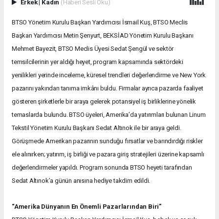
Erkek
|
Kadın
(Haberi Sesli Oku)
BTSO Yönetim Kurulu Başkan Yardımcısı İsmail Kuş, BTSO Meclis
Başkan Yardımcısı Metin Şenyurt, BEKSİAD Yönetim Kurulu Başkanı
Mehmet Bayezit, BTSO Meclis Üyesi Sedat Şengül ve sektör
temsilcilerinin yer aldığı heyet, program kapsamında sektördeki
yenilikleri yerinde inceleme, küresel trendleri değerlendirme ve New York
pazarını yakından tanıma imkânı buldu. Firmalar ayrıca pazarda faaliyet
gösteren şirketlerle bir araya gelerek potansiyel iş birliklerine yönelik
temaslarda bulundu. BTSO üyeleri, Amerika’da yatırımları bulunan Linum
Tekstil Yönetim Kurulu Başkanı Sedat Altınok ile bir araya geldi.
Görüşmede Amerikan pazarının sunduğu fırsatlar ve barındırdığı riskler
ele alınırken; yatırım, iş birliği ve pazara giriş stratejileri üzerine kapsamlı
değerlendirmeler yapıldı. Program sonunda BTSO heyeti tarafından
Sedat Altınok’a günün anısına hediye takdim edildi.
“Amerika Dünyanın En Önemli Pazarlarından Biri”