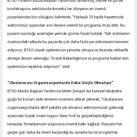
BTSO Yönetim Kurulu Başkan Yardımcısı İsmail Kuş, bebek ve çocuk
konfeksiyonu sektöründe Amerika’nın dünyanın en önemli
pazarlarından biri olduğunu belirterek, “Yaklaşık 70 kişilik heyetimizle
sektörümüz açısından son derece önemli bir programa imza attık. Bu
pazarın sunduğu avantajları yerinde görme fırsatı bulduk. Türk ürünlerinin
önümüzdeki yıllarda bu pazarda çok daha fazla yer edinmesini temenni
ediyoruz. BTSO olarak üyelerimizin yanında olmaya ve ihracata rehberlik
etmeye devam edeceğiz. Ticaret Bakanlığımıza ve programa katılan tüm
üyelerimize teşekkür ediyorum.” dedi.
“Uluslararası Organizasyonlarda Daha Güçlü Olmalıyız”
BTSO Meclis Başkan Yardımcısı Metin Şenyurt ise küresel rekabette
güçlü bir konum elde etmenin önemine dikkat çekerek, “Uluslararası
organizasyonlarda aktif şekilde yer almamız sektörümüzün geleceği
açısından büyük önem taşıyor. New York’ta gerçekleştirdiğimiz
temaslar, firmalarımızın vizyonuna önemli katkı sağladı. İhracatın her
geçen gün daha da önem kazandığı bu süreçte bu tür programlar