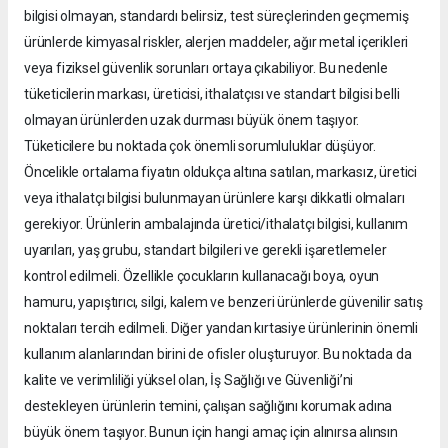
bilgisi olmayan, standardı belirsiz, test süreçlerinden geçmemiş
ürünlerde kimyasal riskler, alerjen maddeler, ağır metal içerikleri
veya fiziksel güvenlik sorunları ortaya çıkabiliyor. Bu nedenle
tüketicilerin markası, üreticisi, ithalatçısı ve standart bilgisi belli
olmayan ürünlerden uzak durması büyük önem taşıyor.
Tüketicilere bu noktada çok önemli sorumluluklar düşüyor.
Öncelikle ortalama fiyatın oldukça altına satılan, markasız, üretici
veya ithalatçı bilgisi bulunmayan ürünlere karşı dikkatli olmaları
gerekiyor. Ürünlerin ambalajında üretici/ithalatçı bilgisi, kullanım
uyarıları, yaş grubu, standart bilgileri ve gerekli işaretlemeler
kontrol edilmeli. Özellikle çocukların kullanacağı boya, oyun
hamuru, yapıştırıcı, silgi, kalem ve benzeri ürünlerde güvenilir satış
noktaları tercih edilmeli. Diğer yandan kırtasiye ürünlerinin önemli
kullanım alanlarından birini de ofisler oluşturuyor. Bu noktada da
kalite ve verimliliği yüksel olan, İş Sağlığı ve Güvenliği’ni
destekleyen ürünlerin temini, çalışan sağlığını korumak adına
büyük önem taşıyor. Bunun için hangi amaç için alınırsa alınsın