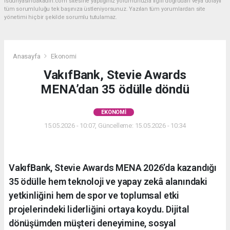
isdunyasindakadin.com sitesine yaptığınız yorumunuzla ilgili doğrudan veya dolaylı
tüm sorumluluğu tek başınıza üstleniyorsunuz. Yazılan tüm yorumlardan site
yönetimi hiçbir şekilde sorumlu tutulamaz.
Anasayfa
Ekonomi
VakıfBank, Stevie Awards
MENA’dan 35 ödülle döndü
EKONOMI
15.05.2026 - 10:07, Güncelleme: 15.05.2026 - 10:34
VakıfBank, Stevie Awards MENA 2026’da kazandığı
35 ödülle hem teknoloji ve yapay zekâ alanındaki
yetkinliğini hem de spor ve toplumsal etki
projelerindeki liderliğini ortaya koydu. Dijital
dönüşümden müşteri deneyimine, sosyal