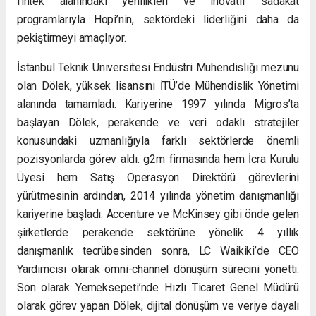
fintek alanındaki yenilikleri ve inovatif sadakat
programlarıyla Hopi’nin, sektördeki liderliğini daha da
pekiştirmeyi amaçlıyor.
İstanbul Teknik Üniversitesi Endüstri Mühendisliği mezunu
olan Dölek, yüksek lisansını İTÜ’de Mühendislik Yönetimi
alanında tamamladı. Kariyerine 1997 yılında Migros’ta
başlayan Dölek, perakende ve veri odaklı stratejiler
konusundaki uzmanlığıyla farklı sektörlerde önemli
pozisyonlarda görev aldı. g2m firmasında hem İcra Kurulu
Üyesi hem Satış Operasyon Direktörü görevlerini
yürütmesinin ardından, 2014 yılında yönetim danışmanlığı
kariyerine başladı. Accenture ve McKinsey gibi önde gelen
şirketlerde perakende sektörüne yönelik 4 yıllık
danışmanlık tecrübesinden sonra, LC Waikiki’de CEO
Yardımcısı olarak omni-channel dönüşüm sürecini yönetti.
Son olarak Yemeksepeti’nde Hızlı Ticaret Genel Müdürü
olarak görev yapan Dölek, dijital dönüşüm ve veriye dayalı