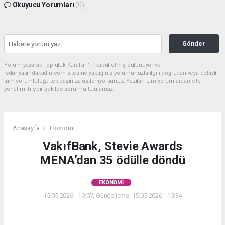
Okuyucu Yorumları
(0)
Gönder
Yorum yazarak Topluluk Kuralları’nı kabul etmiş bulunuyor ve
isdunyasindakadin.com sitesine yaptığınız yorumunuzla ilgili doğrudan veya dolaylı
tüm sorumluluğu tek başınıza üstleniyorsunuz. Yazılan tüm yorumlardan site
yönetimi hiçbir şekilde sorumlu tutulamaz.
Anasayfa
Ekonomi
VakıfBank, Stevie Awards
MENA’dan 35 ödülle döndü
EKONOMI
15.05.2026 - 10:07, Güncelleme: 15.05.2026 - 10:34