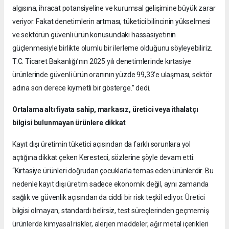
algısına, ihracat potansiyeline ve kurumsal gelişimine büyük zarar
veriyor. Fakat denetimlerin artması, tüketici bilincinin yükselmesi
ve sektörün güvenli ürün konusundaki hassasiyetinin
güçlenmesiyle birlikte olumlu bir ilerleme olduğunu söyleyebiliriz.
T.C. Ticaret Bakanlığı’nın 2025 yılı denetimlerinde kırtasiye
ürünlerinde güvenli ürün oranının yüzde 99,33’e ulaşması, sektör
adına son derece kıymetli bir gösterge.” dedi.
Ortalama altı fiyata sahip, markasız, üretici veya ithalatçı
bilgisi bulunmayan ürünlere dikkat
Kayıt dışı üretimin tüketici açısından da farklı sorunlara yol
açtığına dikkat çeken Keresteci, sözlerine şöyle devam etti:
“Kırtasiye ürünleri doğrudan çocuklarla temas eden ürünlerdir. Bu
nedenle kayıt dışı üretim sadece ekonomik değil, aynı zamanda
sağlık ve güvenlik açısından da ciddi bir risk teşkil ediyor. Üretici
bilgisi olmayan, standardı belirsiz, test süreçlerinden geçmemiş
ürünlerde kimyasal riskler, alerjen maddeler, ağır metal içerikleri