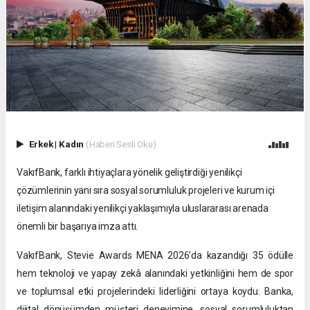
Erkek
|
Kadın
(Haberi Sesli Oku)
VakıfBank, farklı ihtiyaçlara yönelik geliştirdiği yenilikçi
çözümlerinin yanı sıra sosyal sorumluluk projeleri ve kurum içi
iletişim alanındaki yenilikçi yaklaşımıyla uluslararası arenada
önemli bir başarıya imza attı.
VakıfBank, Stevie Awards MENA 2026’da kazandığı 35 ödülle
hem teknoloji ve yapay zekâ alanındaki yetkinliğini hem de spor
ve toplumsal etki projelerindeki liderliğini ortaya koydu. Banka,
dijital dönüşümden müşteri deneyimine, sosyal sorumluluktan