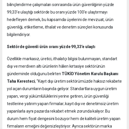
bilinçlendirme çalışmaları sonrasında ürün güvenliğinin yüzde
99,33’e ulaştığı sektörde bu oranı yüzde 100’e ulaştırmayı
hedefleyen dernek, bu kapsamda üyelerini de mevzuat, ürün
güvenliği, etiketleme, ithalat ve denetim süreçleri konusunda
bilgilendiriyor.
Sektörde güvenli ürün oranı yüzde 99,33’e ulaştı
Özellikle markasız, üretici, ithalatçı bilgisi bulunmayan, standart
dışı ve merdiven altı ürünlerin hâlen kırtasiye sektörünün
gündeminde olduğunu belirten
TÜKİD Yönetim Kurulu Başkanı
Taha Keresteci
, “Kayıt dışı üretim sektörümüzde haksız rekabete
yol açan durumların başında geliyor. Standartlara uygun üretim
yapan, vergi yükümlülüklerini yerine getiren, ürün güvenliği
testlerine yatırım yapan firmalar; kayıt dışı ve denetimsiz üretim
yapanlarla aynı pazarda rekabet etmek zorunda kalıyor. Bu
durum hem fiyat dengesini bozuyor hem de kaliteli üretim yapan
firmaların emeğini değersizleştiriyor. Ayrıca sektörün marka