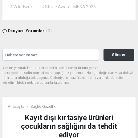
#VakıfBank
#Stevie Awards MENA 2026
Okuyucu Yorumları
(0)
Gönder
Yorum yazarak Topluluk Kuralları’nı kabul etmiş bulunuyor ve
isdunyasindakadin.com sitesine yaptığınız yorumunuzla ilgili doğrudan veya dolaylı
tüm sorumluluğu tek başınıza üstleniyorsunuz. Yazılan tüm yorumlardan site
yönetimi hiçbir şekilde sorumlu tutulamaz.
Anasayfa
Sağlık-Güzellik
Kayıt dışı kırtasiye ürünleri
çocukların sağlığını da tehdit
ediyor