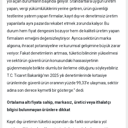
yol açan durumların başında geliyor. Standartlara uygun üretim
yapan, vergi yükümlülüklerini yerine getiren, ürün güvenliği
testlerine yatırım yapan firmalar; kayıt dışı ve denetimsiz üretim
yapanlarla aynı pazarda rekabet etmek zorunda kalıyor. Bu
durum hem fiyat dengesini bozuyor hem de kaliteli üretim yapan
firmaların emeğini değersizleştiriyor. Ayrıca sektörün marka
algısına, ihracat potansiyeline ve kurumsal gelişimine büyük zarar
veriyor. Fakat denetimlerin artması, tüketici bilincinin yükselmesi
ve sektörün güvenli ürün konusundaki hassasiyetinin
güçlenmesiyle birlikte olumlu bir ilerleme olduğunu söyleyebiliriz.
T.C. Ticaret Bakanlığı’nın 2025 yılı denetimlerinde kırtasiye
ürünlerinde güvenli ürün oranının yüzde 99,33’e ulaşması, sektör
adına son derece kıymetli bir gösterge.” dedi.
Ortalama altı fiyata sahip, markasız, üretici veya ithalatçı
bilgisi bulunmayan ürünlere dikkat
Kayıt dışı üretimin tüketici açısından da farklı sorunlara yol