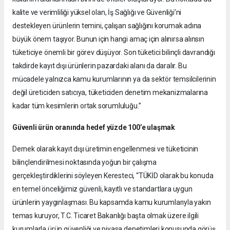
kalite ve verimliliği yüksel olan, İş Sağlığı ve Güvenliği’ni
destekleyen ürünlerin temini, çalışan sağlığını korumak adına
büyük önem taşıyor. Bunun için hangi amaç için alınırsa alınsın
tüketiciye önemli bir görev düşüyor. Son tüketici bilinçli davrandığı
takdirde kayıt dışı ürünlerin pazardaki alanı da daralır. Bu
mücadele yalnızca kamu kurumlarının ya da sektör temsilcilerinin
değil üreticiden satıcıya, tüketiciden denetim mekanizmalarına
kadar tüm kesimlerin ortak sorumluluğu.”
Güvenli ürün oranında hedef yüzde 100’e ulaşmak
Dernek olarak kayıt dışı üretimin engellenmesi ve tüketicinin
bilinçlendirilmesi noktasında yoğun bir çalışma
gerçekleştirdiklerini söyleyen Keresteci, “TÜKİD olarak bu konuda
en temel önceliğimiz güvenli, kayıtlı ve standartlara uygun
ürünlerin yaygınlaşması. Bu kapsamda kamu kurumlarıyla yakın
temas kuruyor, T.C. Ticaret Bakanlığı başta olmak üzere ilgili
kurumlarla ürün güvenliği ve piyasa denetimleri konusunda görüş