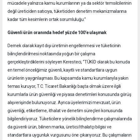
mücadele yalnızca kamu kurumlarının ya da sektör temsilcilerinin
değil üreticiden satıcıya, tüketiciden denetim mekanizmalarına
kadar tüm kesimlerin ortak sorumluluğu.”
Güvenli ürün oranında hedef yüzde 100’e ulaşmak
Dernek olarak kayıt dışı üretimin engellenmesi ve tüketicinin
bilinçlendirilmesi noktasında yoğun bir çalışma
gerçekleştirdiklerini söyleyen Keresteci, “TÜKİD olarak bu konuda
en temel önceliğimiz güvenli, kayıtlı ve standartlara uygun
ürünlerin yaygınlaşması. Bu kapsamda kamu kurumlarıyla yakın
temas kuruyor, T.C. Ticaret Bakanlığı başta olmak üzere ilgili
kurumlarla ürün güvenliği ve piyasa denetimleri konusunda görüş
alışverişinde bulunuyoruz. Ayrıca üyelerimizi mevzuat, ürün
güvenliği, etiketleme, ithalat ve denetim süreçleri konusunda
bilgilendiriyoruz. Tüketicilere yönelik bilinçlendirme çalışmalarında
da güvenli ürün, bilinen marka, üretici/ithalatçı bilgisi ve
standartlara uygunluk vurgusunu öne çıkarıyoruz. Bu çalışmaların