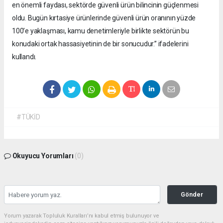
en önemli faydası, sektörde güvenli ürün bilincinin güçlenmesi
oldu. Bugün kırtasiye ürünlerinde güvenli ürün oranının yüzde
100’e yaklaşması, kamu denetimleriyle birlikte sektörün bu
konudaki ortak hassasiyetinin de bir sonucudur.” ifadelerini
kullandı.
#TÜKİD
Okuyucu Yorumları
(0)
Gönder
Yorum yazarak Topluluk Kuralları’nı kabul etmiş bulunuyor ve