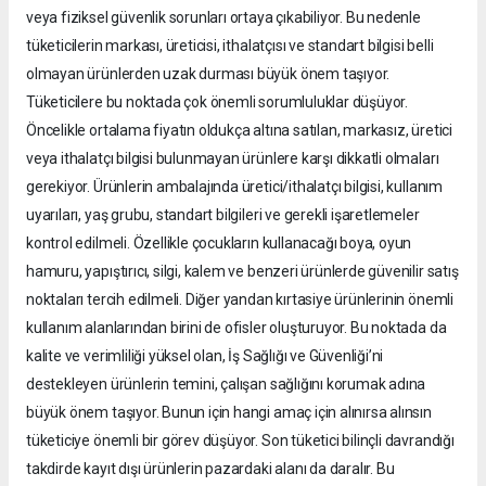
veya fiziksel güvenlik sorunları ortaya çıkabiliyor. Bu nedenle
tüketicilerin markası, üreticisi, ithalatçısı ve standart bilgisi belli
olmayan ürünlerden uzak durması büyük önem taşıyor.
Tüketicilere bu noktada çok önemli sorumluluklar düşüyor.
Öncelikle ortalama fiyatın oldukça altına satılan, markasız, üretici
veya ithalatçı bilgisi bulunmayan ürünlere karşı dikkatli olmaları
gerekiyor. Ürünlerin ambalajında üretici/ithalatçı bilgisi, kullanım
uyarıları, yaş grubu, standart bilgileri ve gerekli işaretlemeler
kontrol edilmeli. Özellikle çocukların kullanacağı boya, oyun
hamuru, yapıştırıcı, silgi, kalem ve benzeri ürünlerde güvenilir satış
noktaları tercih edilmeli. Diğer yandan kırtasiye ürünlerinin önemli
kullanım alanlarından birini de ofisler oluşturuyor. Bu noktada da
kalite ve verimliliği yüksel olan, İş Sağlığı ve Güvenliği’ni
destekleyen ürünlerin temini, çalışan sağlığını korumak adına
büyük önem taşıyor. Bunun için hangi amaç için alınırsa alınsın
tüketiciye önemli bir görev düşüyor. Son tüketici bilinçli davrandığı
takdirde kayıt dışı ürünlerin pazardaki alanı da daralır. Bu