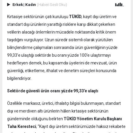
Erkek
|
Kadın
(Haberi Sesli Oku)
TÜKİD
Kırtasiye sektörünün çatı kuruluşu
, kayıt dışı üretim ve
standart dışı ürünlerin yarattığı risklere karşı dikkat çekerken
velilerin alacağı önlemlerin mücadele noktasında kritik önem
taşıdığını vurguluyor. Uzun süredir sistemli olarak yürütülen
bilinçlendirme çalışmaları sonrasında ürün güvenliğinin yüzde
99,33’e ulaştığı sektörde bu oranı yüzde 100’e ulaştırmayı
hedefleyen dernek, bu kapsamda üyelerini de mevzuat, ürün
güvenliği, etiketleme, ithalat ve denetim süreçleri konusunda
bilgilendiriyor.
Sektörde güvenli ürün oranı yüzde 99,33’e ulaştı
Özellikle markasız, üretici, ithalatçı bilgisi bulunmayan, standart
dışı ve merdiven altı ürünlerin hâlen kırtasiye sektörünün
gündeminde olduğunu belirten
TÜKİD Yönetim Kurulu Başkanı
Taha Keresteci
, “Kayıt dışı üretim sektörümüzde haksız rekabete