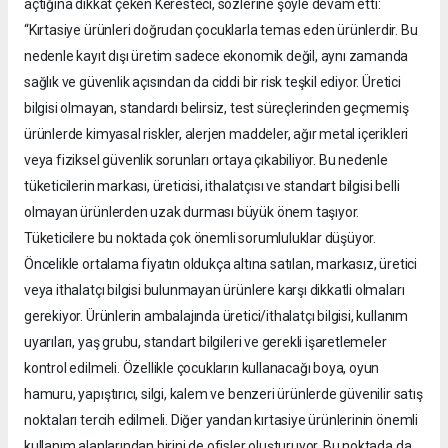
açtığına dikkat çeken Keresteci, sözlerine şöyle devam etti:
“Kırtasiye ürünleri doğrudan çocuklarla temas eden ürünlerdir. Bu
nedenle kayıt dışı üretim sadece ekonomik değil, aynı zamanda
sağlık ve güvenlik açısından da ciddi bir risk teşkil ediyor. Üretici
bilgisi olmayan, standardı belirsiz, test süreçlerinden geçmemiş
ürünlerde kimyasal riskler, alerjen maddeler, ağır metal içerikleri
veya fiziksel güvenlik sorunları ortaya çıkabiliyor. Bu nedenle
tüketicilerin markası, üreticisi, ithalatçısı ve standart bilgisi belli
olmayan ürünlerden uzak durması büyük önem taşıyor.
Tüketicilere bu noktada çok önemli sorumluluklar düşüyor.
Öncelikle ortalama fiyatın oldukça altına satılan, markasız, üretici
veya ithalatçı bilgisi bulunmayan ürünlere karşı dikkatli olmaları
gerekiyor. Ürünlerin ambalajında üretici/ithalatçı bilgisi, kullanım
uyarıları, yaş grubu, standart bilgileri ve gerekli işaretlemeler
kontrol edilmeli. Özellikle çocukların kullanacağı boya, oyun
hamuru, yapıştırıcı, silgi, kalem ve benzeri ürünlerde güvenilir satış
noktaları tercih edilmeli. Diğer yandan kırtasiye ürünlerinin önemli
kullanım alanlarından birini de ofisler oluşturuyor. Bu noktada da