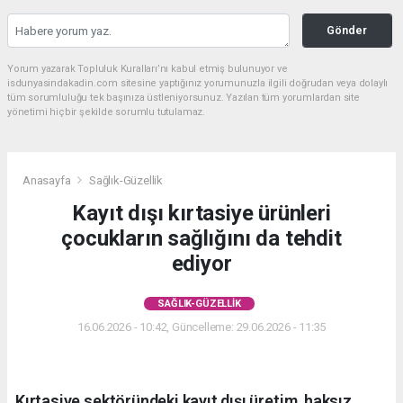
Gönder
Yorum yazarak Topluluk Kuralları’nı kabul etmiş bulunuyor ve
isdunyasindakadin.com sitesine yaptığınız yorumunuzla ilgili doğrudan veya dolaylı
tüm sorumluluğu tek başınıza üstleniyorsunuz. Yazılan tüm yorumlardan site
yönetimi hiçbir şekilde sorumlu tutulamaz.
Anasayfa
Sağlık-Güzellik
Kayıt dışı kırtasiye ürünleri
çocukların sağlığını da tehdit
ediyor
SAĞLIK-GÜZELLIK
16.06.2026 - 10:42, Güncelleme: 29.06.2026 - 11:35
Kırtasiye sektöründeki kayıt dışı üretim, haksız