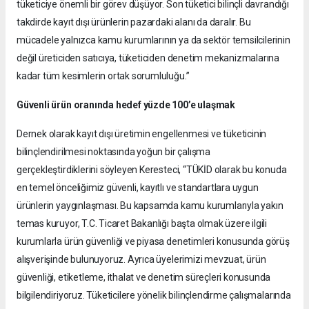
tüketiciye önemli bir görev düşüyor. Son tüketici bilinçli davrandığı
takdirde kayıt dışı ürünlerin pazardaki alanı da daralır. Bu
mücadele yalnızca kamu kurumlarının ya da sektör temsilcilerinin
değil üreticiden satıcıya, tüketiciden denetim mekanizmalarına
kadar tüm kesimlerin ortak sorumluluğu.”
Güvenli ürün oranında hedef yüzde 100’e ulaşmak
Dernek olarak kayıt dışı üretimin engellenmesi ve tüketicinin
bilinçlendirilmesi noktasında yoğun bir çalışma
gerçekleştirdiklerini söyleyen Keresteci, “TÜKİD olarak bu konuda
en temel önceliğimiz güvenli, kayıtlı ve standartlara uygun
ürünlerin yaygınlaşması. Bu kapsamda kamu kurumlarıyla yakın
temas kuruyor, T.C. Ticaret Bakanlığı başta olmak üzere ilgili
kurumlarla ürün güvenliği ve piyasa denetimleri konusunda görüş
alışverişinde bulunuyoruz. Ayrıca üyelerimizi mevzuat, ürün
güvenliği, etiketleme, ithalat ve denetim süreçleri konusunda
bilgilendiriyoruz. Tüketicilere yönelik bilinçlendirme çalışmalarında