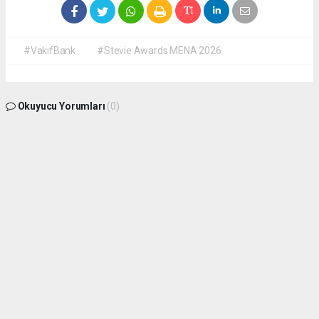
#VakıfBank
#Stevie Awards MENA 2026
Okuyucu Yorumları
(0)
Gönder
Yorum yazarak Topluluk Kuralları’nı kabul etmiş bulunuyor ve
isdunyasindakadin.com sitesine yaptığınız yorumunuzla ilgili doğrudan veya dolaylı
tüm sorumluluğu tek başınıza üstleniyorsunuz. Yazılan tüm yorumlardan site
yönetimi hiçbir şekilde sorumlu tutulamaz.
haber paketi
haber scripti
haber yazılımı