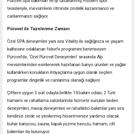
Pürovel Spa bakımları ve iyi tasarlanmış modern spor
tesisleriyle, mevsimlerin ritminde zindelik kazanmanızı ve
canlanmanızı sağlıyor.
Pürovel ile Tazelenme Zamanı
Özel SPA deneyimleri yanı sıra Vitality ile sağlığınıza ve yaşam
kalitesine odaklanan felsefe programını benimseyen
Pürovel’de; ‘Özel Pürovel Deneyimleri’ sırasında Alp
mevsimlerinden esinlenerek hazırlanan banyo ürünleri ve yağlar
kullanılırken konukların ihtiyaçlarına uygun olarak seçilen
programlar dinginlik ve canlanma olanağı sağlıyor.
Çiftlere uygun 3 süit odayla birlikte 14 bakım odası, 2 Türk
hamamı ve rahatlama salonlarında hizmete sunulan beden
deneyimleri, masaj deneyimleri ve rahatlatıcı bakımlar yanı sıra
kendinizi zinde ve yenilenmiş hissetmenize yardımcı olacak
buhar banyosu, sauna, kapalı yüzme havuzu, hamam, cilt
bakımları da bulunuyor.