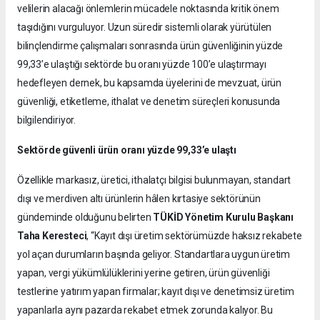
velilerin alacağı önlemlerin mücadele noktasında kritik önem
taşıdığını vurguluyor. Uzun süredir sistemli olarak yürütülen
bilinçlendirme çalışmaları sonrasında ürün güvenliğinin yüzde
99,33’e ulaştığı sektörde bu oranı yüzde 100’e ulaştırmayı
hedefleyen dernek, bu kapsamda üyelerini de mevzuat, ürün
güvenliği, etiketleme, ithalat ve denetim süreçleri konusunda
bilgilendiriyor.
Sektörde güvenli ürün oranı yüzde 99,33’e ulaştı
Özellikle markasız, üretici, ithalatçı bilgisi bulunmayan, standart
dışı ve merdiven altı ürünlerin hâlen kırtasiye sektörünün
gündeminde olduğunu belirten
TÜKİD Yönetim Kurulu Başkanı
Taha Keresteci
, “Kayıt dışı üretim sektörümüzde haksız rekabete
yol açan durumların başında geliyor. Standartlara uygun üretim
yapan, vergi yükümlülüklerini yerine getiren, ürün güvenliği
testlerine yatırım yapan firmalar; kayıt dışı ve denetimsiz üretim
yapanlarla aynı pazarda rekabet etmek zorunda kalıyor. Bu