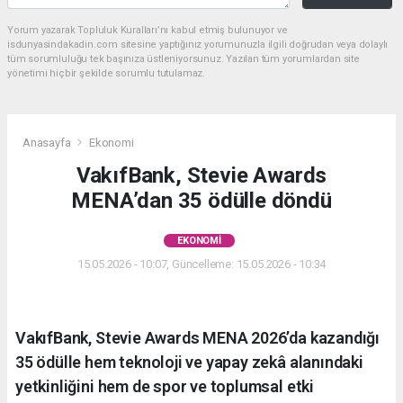
Yorum yazarak Topluluk Kuralları’nı kabul etmiş bulunuyor ve
isdunyasindakadin.com sitesine yaptığınız yorumunuzla ilgili doğrudan veya dolaylı
tüm sorumluluğu tek başınıza üstleniyorsunuz. Yazılan tüm yorumlardan site
yönetimi hiçbir şekilde sorumlu tutulamaz.
Anasayfa
Ekonomi
VakıfBank, Stevie Awards
MENA’dan 35 ödülle döndü
EKONOMI
15.05.2026 - 10:07, Güncelleme: 15.05.2026 - 10:34
VakıfBank, Stevie Awards MENA 2026’da kazandığı
35 ödülle hem teknoloji ve yapay zekâ alanındaki
yetkinliğini hem de spor ve toplumsal etki