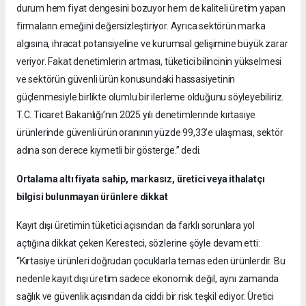
durum hem fiyat dengesini bozuyor hem de kaliteli üretim yapan
firmaların emeğini değersizleştiriyor. Ayrıca sektörün marka
algısına, ihracat potansiyeline ve kurumsal gelişimine büyük zarar
veriyor. Fakat denetimlerin artması, tüketici bilincinin yükselmesi
ve sektörün güvenli ürün konusundaki hassasiyetinin
güçlenmesiyle birlikte olumlu bir ilerleme olduğunu söyleyebiliriz.
T.C. Ticaret Bakanlığı’nın 2025 yılı denetimlerinde kırtasiye
ürünlerinde güvenli ürün oranının yüzde 99,33’e ulaşması, sektör
adına son derece kıymetli bir gösterge.” dedi.
Ortalama altı fiyata sahip, markasız, üretici veya ithalatçı
bilgisi bulunmayan ürünlere dikkat
Kayıt dışı üretimin tüketici açısından da farklı sorunlara yol
açtığına dikkat çeken Keresteci, sözlerine şöyle devam etti:
“Kırtasiye ürünleri doğrudan çocuklarla temas eden ürünlerdir. Bu
nedenle kayıt dışı üretim sadece ekonomik değil, aynı zamanda
sağlık ve güvenlik açısından da ciddi bir risk teşkil ediyor. Üretici