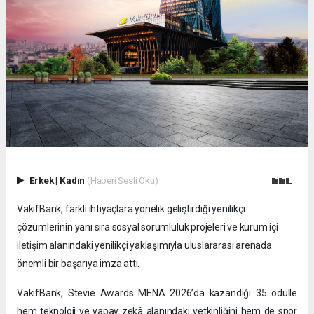
Erkek
|
Kadın
(Haberi Sesli Oku)
VakıfBank, farklı ihtiyaçlara yönelik geliştirdiği yenilikçi
çözümlerinin yanı sıra sosyal sorumluluk projeleri ve kurum içi
iletişim alanındaki yenilikçi yaklaşımıyla uluslararası arenada
önemli bir başarıya imza attı.
VakıfBank, Stevie Awards MENA 2026’da kazandığı 35 ödülle
hem teknoloji ve yapay zekâ alanındaki yetkinliğini hem de spor