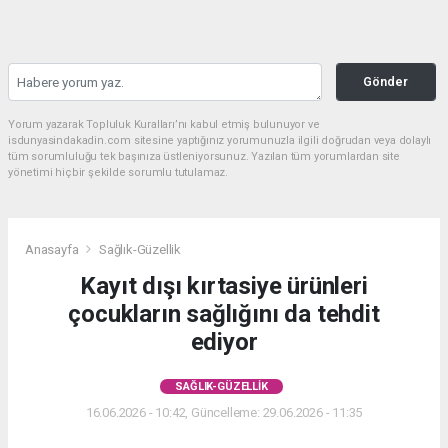
Gönder
Yorum yazarak Topluluk Kuralları’nı kabul etmiş bulunuyor ve
isdunyasindakadin.com sitesine yaptığınız yorumunuzla ilgili doğrudan veya dolaylı
tüm sorumluluğu tek başınıza üstleniyorsunuz. Yazılan tüm yorumlardan site
yönetimi hiçbir şekilde sorumlu tutulamaz.
Anasayfa
Sağlık-Güzellik
Kayıt dışı kırtasiye ürünleri
çocukların sağlığını da tehdit
ediyor
SAĞLIK-GÜZELLIK
16.06.2026 - 10:42, Güncelleme: 29.06.2026 - 11:35