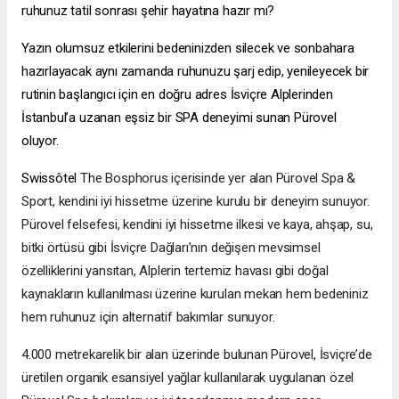
ruhunuz tatil sonrası şehir hayatına hazır mı?
Yazın olumsuz etkilerini bedeninizden silecek ve sonbahara
hazırlayacak aynı zamanda ruhunuzu şarj edip, yenileyecek bir
rutinin başlangıcı için en doğru adres İsviçre Alplerinden
İstanbul’a uzanan eşsiz bir SPA deneyimi sunan Pürovel
oluyor.
Swissôtel
The Bosphorus içerisinde yer alan Pürovel Spa &
Sport, kendini iyi hissetme üzerine kurulu bir deneyim sunuyor.
Pürovel felsefesi, kendini iyi hissetme ilkesi ve kaya, ahşap, su,
bitki örtüsü gibi İsviçre Dağları’nın değişen mevsimsel
özelliklerini yansıtan, Alplerin tertemiz havası gibi doğal
kaynakların kullanılması üzerine kurulan mekan hem bedeniniz
hem ruhunuz için alternatif bakımlar sunuyor.
4.000 metrekarelik bir alan üzerinde bulunan Pürovel, İsviçre’de
üretilen organik esansiyel yağlar kullanılarak uygulanan özel