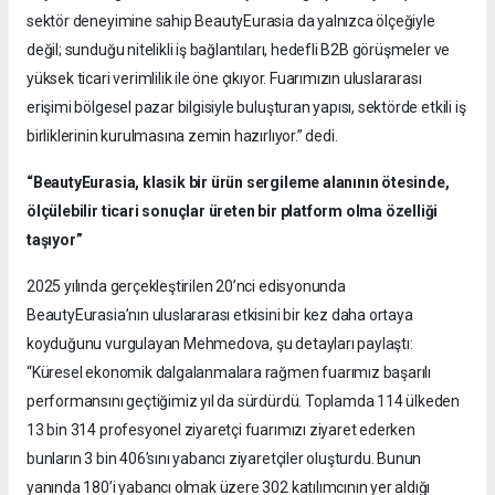
sektör deneyimine sahip BeautyEurasia da yalnızca ölçeğiyle
değil; sunduğu nitelikli iş bağlantıları, hedefli B2B görüşmeler ve
yüksek ticari verimlilik ile öne çıkıyor. Fuarımızın uluslararası
erişimi bölgesel pazar bilgisiyle buluşturan yapısı, sektörde etkili iş
birliklerinin kurulmasına zemin hazırlıyor.” dedi.
“BeautyEurasia, klasik bir ürün sergileme alanının ötesinde,
ölçülebilir ticari sonuçlar üreten bir platform olma özelliği
taşıyor”
2025 yılında gerçekleştirilen 20’nci edisyonunda
BeautyEurasia’nın uluslararası etkisini bir kez daha ortaya
koyduğunu vurgulayan Mehmedova, şu detayları paylaştı:
“Küresel ekonomik dalgalanmalara rağmen fuarımız başarılı
performansını geçtiğimiz yıl da sürdürdü. Toplamda 114 ülkeden
13 bin 314 profesyonel ziyaretçi fuarımızı ziyaret ederken
bunların 3 bin 406’sını yabancı ziyaretçiler oluşturdu. Bunun
yanında 180’i yabancı olmak üzere 302 katılımcının yer aldığı