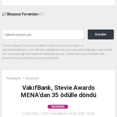
Okuyucu Yorumları
(0)
Gönder
Yorum yazarak Topluluk Kuralları’nı kabul etmiş bulunuyor ve
isdunyasindakadin.com sitesine yaptığınız yorumunuzla ilgili doğrudan veya dolaylı
tüm sorumluluğu tek başınıza üstleniyorsunuz. Yazılan tüm yorumlardan site
yönetimi hiçbir şekilde sorumlu tutulamaz.
Anasayfa
Ekonomi
VakıfBank, Stevie Awards
MENA’dan 35 ödülle döndü
EKONOMI
15.05.2026 - 10:07, Güncelleme: 15.05.2026 - 10:34