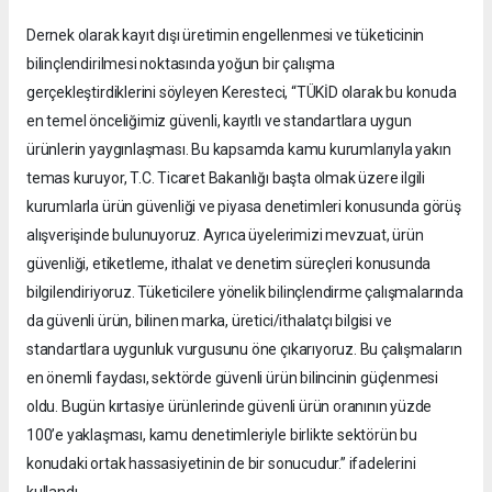
Dernek olarak kayıt dışı üretimin engellenmesi ve tüketicinin
bilinçlendirilmesi noktasında yoğun bir çalışma
gerçekleştirdiklerini söyleyen Keresteci, “TÜKİD olarak bu konuda
en temel önceliğimiz güvenli, kayıtlı ve standartlara uygun
ürünlerin yaygınlaşması. Bu kapsamda kamu kurumlarıyla yakın
temas kuruyor, T.C. Ticaret Bakanlığı başta olmak üzere ilgili
kurumlarla ürün güvenliği ve piyasa denetimleri konusunda görüş
alışverişinde bulunuyoruz. Ayrıca üyelerimizi mevzuat, ürün
güvenliği, etiketleme, ithalat ve denetim süreçleri konusunda
bilgilendiriyoruz. Tüketicilere yönelik bilinçlendirme çalışmalarında
da güvenli ürün, bilinen marka, üretici/ithalatçı bilgisi ve
standartlara uygunluk vurgusunu öne çıkarıyoruz. Bu çalışmaların
en önemli faydası, sektörde güvenli ürün bilincinin güçlenmesi
oldu. Bugün kırtasiye ürünlerinde güvenli ürün oranının yüzde
100’e yaklaşması, kamu denetimleriyle birlikte sektörün bu
konudaki ortak hassasiyetinin de bir sonucudur.” ifadelerini