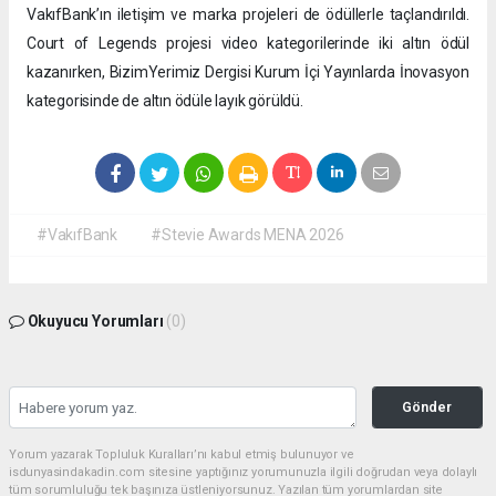
VakıfBank’ın iletişim ve marka projeleri de ödüllerle taçlandırıldı.
Court of Legends projesi video kategorilerinde iki altın ödül
kazanırken, BizimYerimiz Dergisi Kurum İçi Yayınlarda İnovasyon
kategorisinde de altın ödüle layık görüldü.
#VakıfBank
#Stevie Awards MENA 2026
Okuyucu Yorumları
(0)
Gönder
Yorum yazarak Topluluk Kuralları’nı kabul etmiş bulunuyor ve
isdunyasindakadin.com sitesine yaptığınız yorumunuzla ilgili doğrudan veya dolaylı
tüm sorumluluğu tek başınıza üstleniyorsunuz. Yazılan tüm yorumlardan site