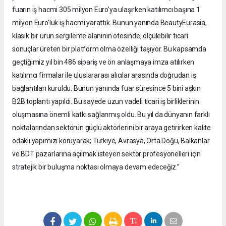
fuarın iş hacmi 305 milyon Euro’ya ulaşırken katılımcı başına 1
milyon Euro’luk iş hacmi yarattık. Bunun yanında BeautyEurasia,
klasik bir ürün sergileme alanının ötesinde, ölçülebilir ticari
sonuçlar üreten bir platform olma özelliği taşıyor. Bu kapsamda
geçtiğimiz yıl bin 486 sipariş ve ön anlaşmaya imza atılırken
katılımcı firmalar ile uluslararası alıcılar arasında doğrudan iş
bağlantıları kuruldu. Bunun yanında fuar süresince 5 bini aşkın
B2B toplantı yapıldı. Bu sayede uzun vadeli ticari iş birliklerinin
oluşmasına önemli katkı sağlanmış oldu. Bu yıl da dünyanın farklı
noktalarından sektörün güçlü aktörlerini bir araya getirirken kalite
odaklı yapımızı koruyarak; Türkiye, Avrasya, Orta Doğu, Balkanlar
ve BDT pazarlarına açılmak isteyen sektör profesyonelleri için
stratejik bir buluşma noktası olmaya devam edeceğiz.”