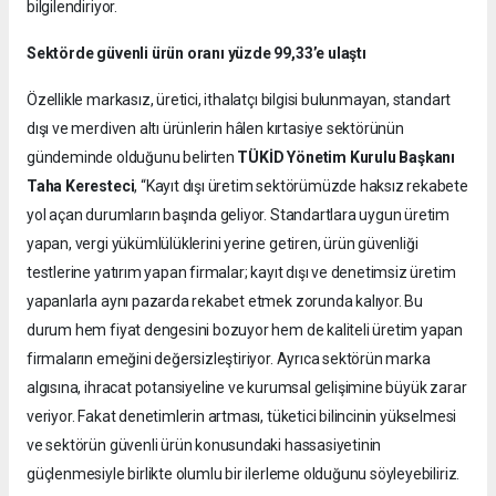
bilgilendiriyor.
Sektörde güvenli ürün oranı yüzde 99,33’e ulaştı
Özellikle markasız, üretici, ithalatçı bilgisi bulunmayan, standart
dışı ve merdiven altı ürünlerin hâlen kırtasiye sektörünün
gündeminde olduğunu belirten
TÜKİD Yönetim Kurulu Başkanı
Taha Keresteci
, “Kayıt dışı üretim sektörümüzde haksız rekabete
yol açan durumların başında geliyor. Standartlara uygun üretim
yapan, vergi yükümlülüklerini yerine getiren, ürün güvenliği
testlerine yatırım yapan firmalar; kayıt dışı ve denetimsiz üretim
yapanlarla aynı pazarda rekabet etmek zorunda kalıyor. Bu
durum hem fiyat dengesini bozuyor hem de kaliteli üretim yapan
firmaların emeğini değersizleştiriyor. Ayrıca sektörün marka
algısına, ihracat potansiyeline ve kurumsal gelişimine büyük zarar
veriyor. Fakat denetimlerin artması, tüketici bilincinin yükselmesi
ve sektörün güvenli ürün konusundaki hassasiyetinin
güçlenmesiyle birlikte olumlu bir ilerleme olduğunu söyleyebiliriz.