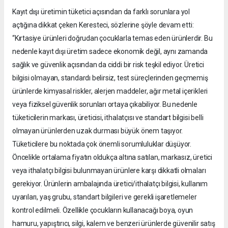
Kayıt dışı üretimin tüketici açısından da farklı sorunlara yol
açtığına dikkat çeken Keresteci, sözlerine şöyle devam etti:
“Kırtasiye ürünleri doğrudan çocuklarla temas eden ürünlerdir. Bu
nedenle kayıt dışı üretim sadece ekonomik değil, aynı zamanda
sağlık ve güvenlik açısından da ciddi bir risk teşkil ediyor. Üretici
bilgisi olmayan, standardı belirsiz, test süreçlerinden geçmemiş
ürünlerde kimyasal riskler, alerjen maddeler, ağır metal içerikleri
veya fiziksel güvenlik sorunları ortaya çıkabiliyor. Bu nedenle
tüketicilerin markası, üreticisi, ithalatçısı ve standart bilgisi belli
olmayan ürünlerden uzak durması büyük önem taşıyor.
Tüketicilere bu noktada çok önemli sorumluluklar düşüyor.
Öncelikle ortalama fiyatın oldukça altına satılan, markasız, üretici
veya ithalatçı bilgisi bulunmayan ürünlere karşı dikkatli olmaları
gerekiyor. Ürünlerin ambalajında üretici/ithalatçı bilgisi, kullanım
uyarıları, yaş grubu, standart bilgileri ve gerekli işaretlemeler
kontrol edilmeli. Özellikle çocukların kullanacağı boya, oyun
hamuru, yapıştırıcı, silgi, kalem ve benzeri ürünlerde güvenilir satış