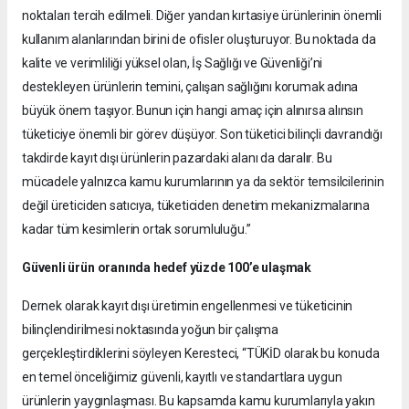
noktaları tercih edilmeli. Diğer yandan kırtasiye ürünlerinin önemli
kullanım alanlarından birini de ofisler oluşturuyor. Bu noktada da
kalite ve verimliliği yüksel olan, İş Sağlığı ve Güvenliği’ni
destekleyen ürünlerin temini, çalışan sağlığını korumak adına
büyük önem taşıyor. Bunun için hangi amaç için alınırsa alınsın
tüketiciye önemli bir görev düşüyor. Son tüketici bilinçli davrandığı
takdirde kayıt dışı ürünlerin pazardaki alanı da daralır. Bu
mücadele yalnızca kamu kurumlarının ya da sektör temsilcilerinin
değil üreticiden satıcıya, tüketiciden denetim mekanizmalarına
kadar tüm kesimlerin ortak sorumluluğu.”
Güvenli ürün oranında hedef yüzde 100’e ulaşmak
Dernek olarak kayıt dışı üretimin engellenmesi ve tüketicinin
bilinçlendirilmesi noktasında yoğun bir çalışma
gerçekleştirdiklerini söyleyen Keresteci, “TÜKİD olarak bu konuda
en temel önceliğimiz güvenli, kayıtlı ve standartlara uygun
ürünlerin yaygınlaşması. Bu kapsamda kamu kurumlarıyla yakın