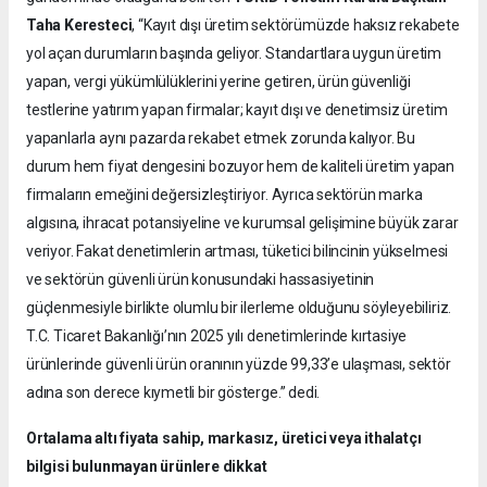
Taha Keresteci
, “Kayıt dışı üretim sektörümüzde haksız rekabete
yol açan durumların başında geliyor. Standartlara uygun üretim
yapan, vergi yükümlülüklerini yerine getiren, ürün güvenliği
testlerine yatırım yapan firmalar; kayıt dışı ve denetimsiz üretim
yapanlarla aynı pazarda rekabet etmek zorunda kalıyor. Bu
durum hem fiyat dengesini bozuyor hem de kaliteli üretim yapan
firmaların emeğini değersizleştiriyor. Ayrıca sektörün marka
algısına, ihracat potansiyeline ve kurumsal gelişimine büyük zarar
veriyor. Fakat denetimlerin artması, tüketici bilincinin yükselmesi
ve sektörün güvenli ürün konusundaki hassasiyetinin
güçlenmesiyle birlikte olumlu bir ilerleme olduğunu söyleyebiliriz.
T.C. Ticaret Bakanlığı’nın 2025 yılı denetimlerinde kırtasiye
ürünlerinde güvenli ürün oranının yüzde 99,33’e ulaşması, sektör
adına son derece kıymetli bir gösterge.” dedi.
Ortalama altı fiyata sahip, markasız, üretici veya ithalatçı
bilgisi bulunmayan ürünlere dikkat