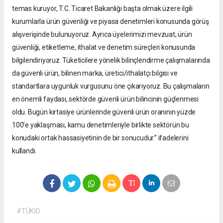
temas kuruyor, T.C. Ticaret Bakanlığı başta olmak üzere ilgili
kurumlarla ürün güvenliği ve piyasa denetimleri konusunda görüş
alışverişinde bulunuyoruz. Ayrıca üyelerimizi mevzuat, ürün
güvenliği, etiketleme, ithalat ve denetim süreçleri konusunda
bilgilendiriyoruz. Tüketicilere yönelik bilinçlendirme çalışmalarında
da güvenli ürün, bilinen marka, üretici/ithalatçı bilgisi ve
standartlara uygunluk vurgusunu öne çıkarıyoruz. Bu çalışmaların
en önemli faydası, sektörde güvenli ürün bilincinin güçlenmesi
oldu. Bugün kırtasiye ürünlerinde güvenli ürün oranının yüzde
100’e yaklaşması, kamu denetimleriyle birlikte sektörün bu
konudaki ortak hassasiyetinin de bir sonucudur.” ifadelerini
kullandı.
#TÜKİD