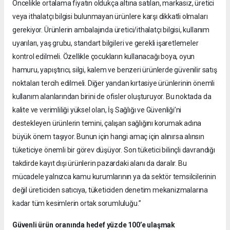
Öncelikle ortalama fiyatın oldukça altına satılan, markasız, üretici
veya ithalatçı bilgisi bulunmayan ürünlere karşı dikkatli olmaları
gerekiyor. Ürünlerin ambalajında üretici/ithalatçı bilgisi, kullanım
uyarıları, yaş grubu, standart bilgileri ve gerekli işaretlemeler
kontrol edilmeli. Özellikle çocukların kullanacağı boya, oyun
hamuru, yapıştırıcı, silgi, kalem ve benzeri ürünlerde güvenilir satış
noktaları tercih edilmeli. Diğer yandan kırtasiye ürünlerinin önemli
kullanım alanlarından birini de ofisler oluşturuyor. Bu noktada da
kalite ve verimliliği yüksel olan, İş Sağlığı ve Güvenliği’ni
destekleyen ürünlerin temini, çalışan sağlığını korumak adına
büyük önem taşıyor. Bunun için hangi amaç için alınırsa alınsın
tüketiciye önemli bir görev düşüyor. Son tüketici bilinçli davrandığı
takdirde kayıt dışı ürünlerin pazardaki alanı da daralır. Bu
mücadele yalnızca kamu kurumlarının ya da sektör temsilcilerinin
değil üreticiden satıcıya, tüketiciden denetim mekanizmalarına
kadar tüm kesimlerin ortak sorumluluğu.”
Güvenli ürün oranında hedef yüzde 100’e ulaşmak