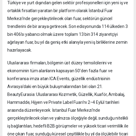
Türkiye ve yurt dışından gelen sektör profesyonelleri için yeni iş ve
ortaklık fırsatları yaratan bir platform olarak İstanbul Fuar
Merkezi’nde gerçekleştirilecek olan fuar, sektörün güncel
trendlerini de bir araya getirecek. Son edisyonunda 114 ülkeden 3
bin 406’sı yabancı olmak üzere toplam 13 bin 314 ziyaretçiyi
ağırlayan fuar, bu yıl da geniş etki alanıyla yeni iş birliklerine zemin
hazırlayacak.
Uluslararası firmaları, bölgenin üst düzey temsilcilerini ve
ekonominin tüm alanlarını kapsayan 50’den fazla fuar ve
konferansa imza atan
ICA Events
, güzellik endüstrisinin
Avrasya’daki en büyük buluşmalarından biri olan
21.
BeautyEurasia: Uluslararası Kozmetik, Güzellik, Kuaför, Ambalaj,
Hammadde, Hijyen ve Private Label Fuarı
’nı
2–4 Eylül
tarihleri
arasında düzenleyecek. İstanbul Fuar Merkezi’nde
gerçekleştirilecek olan ve yalnızca ölçeğiyle değil; sunduğu nitelikli
iş bağlantıları, hedefli B2B görüşmeler ve yüksek ticari verimlilik ile
öne çıkan fuar, sunduğu küresel çeşitlilikle bu yıl da ölçülebilir ticari