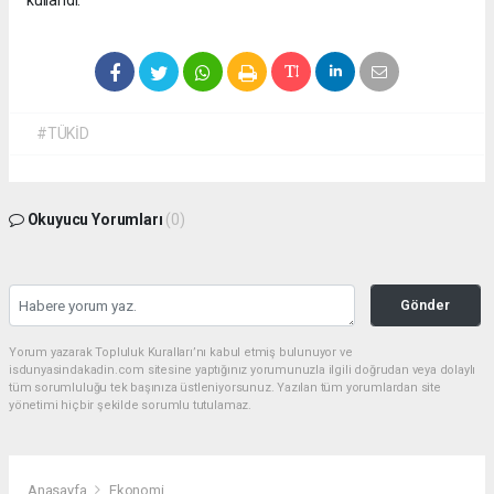
kullandı.
#TÜKİD
Okuyucu Yorumları
(0)
Gönder
Yorum yazarak Topluluk Kuralları’nı kabul etmiş bulunuyor ve
isdunyasindakadin.com sitesine yaptığınız yorumunuzla ilgili doğrudan veya dolaylı
tüm sorumluluğu tek başınıza üstleniyorsunuz. Yazılan tüm yorumlardan site
yönetimi hiçbir şekilde sorumlu tutulamaz.
Anasayfa
Ekonomi