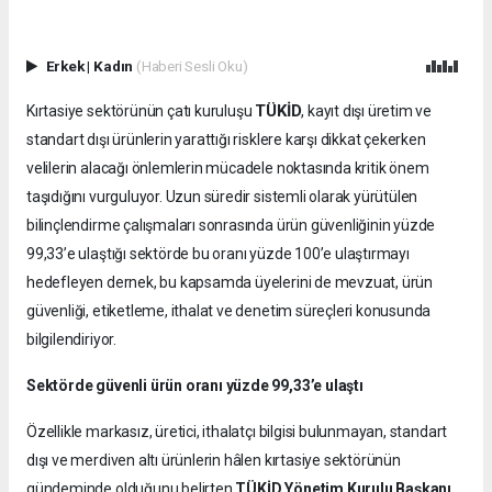
Erkek
|
Kadın
(Haberi Sesli Oku)
TÜKİD
Kırtasiye sektörünün çatı kuruluşu
, kayıt dışı üretim ve
standart dışı ürünlerin yarattığı risklere karşı dikkat çekerken
velilerin alacağı önlemlerin mücadele noktasında kritik önem
taşıdığını vurguluyor. Uzun süredir sistemli olarak yürütülen
bilinçlendirme çalışmaları sonrasında ürün güvenliğinin yüzde
99,33’e ulaştığı sektörde bu oranı yüzde 100’e ulaştırmayı
hedefleyen dernek, bu kapsamda üyelerini de mevzuat, ürün
güvenliği, etiketleme, ithalat ve denetim süreçleri konusunda
bilgilendiriyor.
Sektörde güvenli ürün oranı yüzde 99,33’e ulaştı
Özellikle markasız, üretici, ithalatçı bilgisi bulunmayan, standart
dışı ve merdiven altı ürünlerin hâlen kırtasiye sektörünün
gündeminde olduğunu belirten
TÜKİD Yönetim Kurulu Başkanı