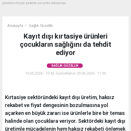
yönetimi hiçbir şekilde sorumlu tutulamaz.
Anasayfa
Sağlık-Güzellik
Kayıt dışı kırtasiye ürünleri
çocukların sağlığını da tehdit
ediyor
SAĞLIK-GÜZELLIK
16.06.2026 - 10:42, Güncelleme: 29.06.2026 - 11:35
Kırtasiye sektöründeki kayıt dışı üretim, haksız
rekabet ve fiyat dengesinin bozulmasına yol
açarken en büyük zararı ise ürünlerle bire bir temas
halinde olan çocuklara veriyor. Sektördeki kayıt dışı
üretimle mücadelenin hem haksız rekabeti önlemek