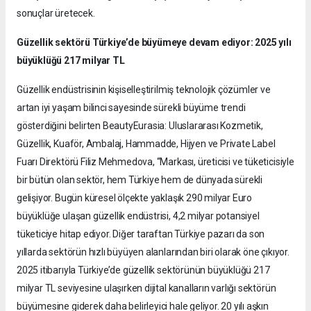
sonuçlar üretecek.
Güzellik sektörü Türkiye’de büyümeye devam ediyor: 2025 yılı
büyüklüğü 217 milyar TL
Güzellik endüstrisinin kişiselleştirilmiş teknolojik çözümler ve
artan iyi yaşam bilinci sayesinde sürekli büyüme trendi
gösterdiğini belirten BeautyEurasia: Uluslararası Kozmetik,
Güzellik, Kuaför, Ambalaj, Hammadde, Hijyen ve Private Label
Fuarı Direktörü Filiz Mehmedova, “Markası, üreticisi ve tüketicisiyle
bir bütün olan sektör, hem Türkiye hem de dünyada sürekli
gelişiyor. Bugün küresel ölçekte yaklaşık 290 milyar Euro
büyüklüğe ulaşan güzellik endüstrisi, 4,2 milyar potansiyel
tüketiciye hitap ediyor. Diğer taraftan Türkiye pazarı da son
yıllarda sektörün hızlı büyüyen alanlarından biri olarak öne çıkıyor.
2025 itibarıyla Türkiye’de güzellik sektörünün büyüklüğü 217
milyar TL seviyesine ulaşırken dijital kanalların varlığı sektörün
büyümesine giderek daha belirleyici hale geliyor. 20 yılı aşkın