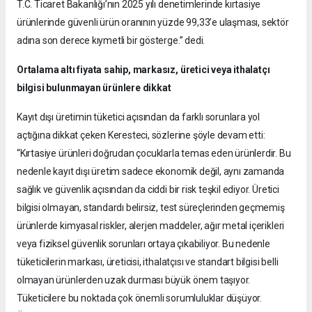
T.C. Ticaret Bakanlığı’nın 2025 yılı denetimlerinde kırtasiye
ürünlerinde güvenli ürün oranının yüzde 99,33’e ulaşması, sektör
adına son derece kıymetli bir gösterge.” dedi.
Ortalama altı fiyata sahip, markasız, üretici veya ithalatçı
bilgisi bulunmayan ürünlere dikkat
Kayıt dışı üretimin tüketici açısından da farklı sorunlara yol
açtığına dikkat çeken Keresteci, sözlerine şöyle devam etti:
“Kırtasiye ürünleri doğrudan çocuklarla temas eden ürünlerdir. Bu
nedenle kayıt dışı üretim sadece ekonomik değil, aynı zamanda
sağlık ve güvenlik açısından da ciddi bir risk teşkil ediyor. Üretici
bilgisi olmayan, standardı belirsiz, test süreçlerinden geçmemiş
ürünlerde kimyasal riskler, alerjen maddeler, ağır metal içerikleri
veya fiziksel güvenlik sorunları ortaya çıkabiliyor. Bu nedenle
tüketicilerin markası, üreticisi, ithalatçısı ve standart bilgisi belli
olmayan ürünlerden uzak durması büyük önem taşıyor.
Tüketicilere bu noktada çok önemli sorumluluklar düşüyor.