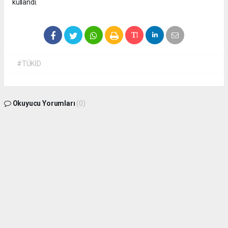
kullandı.
#TÜKİD
Okuyucu Yorumları
(0)
Gönder
Yorum yazarak Topluluk Kuralları’nı kabul etmiş bulunuyor ve
isdunyasindakadin.com sitesine yaptığınız yorumunuzla ilgili doğrudan veya dolaylı
tüm sorumluluğu tek başınıza üstleniyorsunuz. Yazılan tüm yorumlardan site
yönetimi hiçbir şekilde sorumlu tutulamaz.