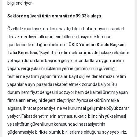
bilgilendiriyor.
Sektörde güvenli ürün oranı yüzde 99,33’e ulaştı
Özellikle markasız, üretici, ithalatçı bilgisi bulunmayan, standart
dışı ve merdiven altı ürünlerin hâlen kırtasiye sektörünün
gündeminde olduğunu belirten
TÜKİD Yönetim Kurulu Başkanı
Taha Keresteci
, “Kayıt dışı üretim sektörümüzde haksız rekabete
yol açan durumların başında geliyor. Standartlara uygun üretim
yapan, vergi yükümlülüklerini yerine getiren, ürün güvenliği
testlerine yatırım yapan firmalar; kayıt dışı ve denetimsiz üretim
yapanlarla aynı pazarda rekabet etmek zorunda kalıyor. Bu
durum hem fiyat dengesini bozuyor hem de kaliteli üretim yapan
firmaların emeğini değersizleştiriyor. Ayrıca sektörün marka
algısına, ihracat potansiyeline ve kurumsal gelişimine büyük zarar
veriyor. Fakat denetimlerin artması, tüketici bilincinin yükselmesi
ve sektörün güvenli ürün konusundaki hassasiyetinin
güçlenmesiyle birlikte olumlu bir ilerleme olduğunu söyleyebiliriz.