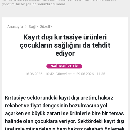
yönetimi hiçbir şekilde sorumlu tutulamaz.
Anasayfa
Sağlık-Güzellik
Kayıt dışı kırtasiye ürünleri
çocukların sağlığını da tehdit
ediyor
SAĞLIK-GÜZELLIK
16.06.2026 - 10:42, Güncelleme: 29.06.2026 - 11:35
Kırtasiye sektöründeki kayıt dışı üretim, haksız
rekabet ve fiyat dengesinin bozulmasına yol
açarken en büyük zararı ise ürünlerle bire bir temas
halinde olan çocuklara veriyor. Sektördeki kayıt dışı
üretimle mücadelenin hem haksız rekabeti önlemek