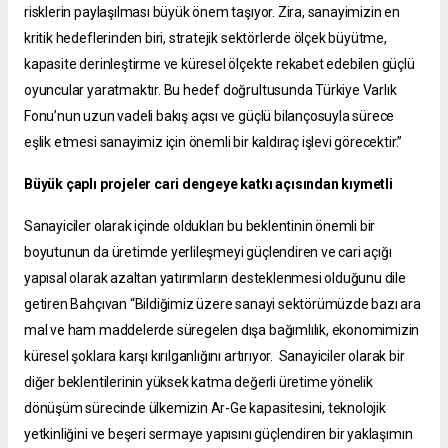
risklerin paylaşılması büyük önem taşıyor. Zira, sanayimizin en
kritik hedeflerinden biri, stratejik sektörlerde ölçek büyütme,
kapasite derinleştirme ve küresel ölçekte rekabet edebilen güçlü
oyuncular yaratmaktır. Bu hedef doğrultusunda Türkiye Varlık
Fonu’nun uzun vadeli bakış açısı ve güçlü bilançosuyla sürece
eşlik etmesi sanayimiz için önemli bir kaldıraç işlevi görecektir.”
Büyük çaplı projeler cari dengeye katkı açısından kıymetli
Sanayiciler olarak içinde oldukları bu beklentinin önemli bir
boyutunun da üretimde yerlileşmeyi güçlendiren ve cari açığı
yapısal olarak azaltan yatırımların desteklenmesi olduğunu dile
getiren Bahçıvan “Bildiğimiz üzere sanayi sektörümüzde bazı ara
mal ve ham maddelerde süregelen dışa bağımlılık, ekonomimizin
küresel şoklara karşı kırılganlığını artırıyor. Sanayiciler olarak bir
diğer beklentilerinin yüksek katma değerli üretime yönelik
dönüşüm sürecinde ülkemizin Ar-Ge kapasitesini, teknolojik
yetkinliğini ve beşeri sermaye yapısını güçlendiren bir yaklaşımın