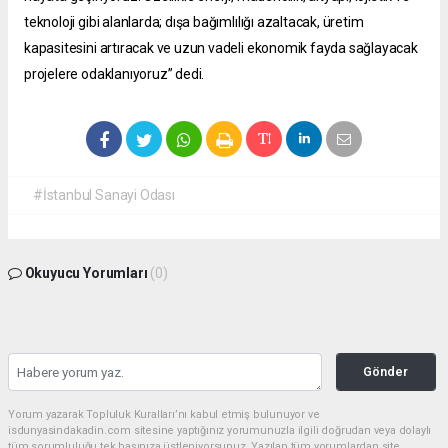
teknoloji gibi alanlarda; dışa bağımlılığı azaltacak, üretim
kapasitesini artıracak ve uzun vadeli ekonomik fayda sağlayacak
projelere odaklanıyoruz” dedi.
#İstanbul Sanayi Odası
Okuyucu Yorumları
(0)
Gönder
Yorum yazarak Topluluk Kuralları’nı kabul etmiş bulunuyor ve
isdunyasindakadin.com sitesine yaptığınız yorumunuzla ilgili doğrudan veya dolaylı
tüm sorumluluğu tek başınıza üstleniyorsunuz. Yazılan tüm yorumlardan site