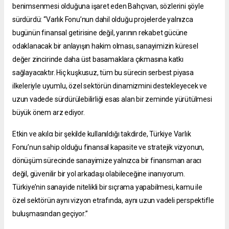
benimsenmesi olduğuna işaret eden Bahçıvan, sözlerini şöyle
sürdürdü: “Varlık Fonu’nun dahil olduğu projelerde yalnızca
bugünün finansal getirisine değil, yarının rekabet gücüne
odaklanacak bir anlayışın hakim olması, sanayimizin küresel
değer zincirinde daha üst basamaklara çıkmasına katkı
sağlayacaktır. Hiç kuşkusuz, tüm bu sürecin serbest piyasa
ilkeleriyle uyumlu, özel sektörün dinamizmini destekleyecek ve
uzun vadede sürdürülebilirliği esas alan bir zeminde yürütülmesi
büyük önem arz ediyor.
Etkin ve akılcı bir şekilde kullanıldığı takdirde, Türkiye Varlık
Fonu’nun sahip olduğu finansal kapasite ve stratejik vizyonun,
dönüşüm sürecinde sanayimize yalnızca bir finansman aracı
değil, güvenilir bir yol arkadaşı olabileceğine inanıyorum.
Türkiye’nin sanayide nitelikli bir sıçrama yapabilmesi, kamu ile
özel sektörün aynı vizyon etrafında, aynı uzun vadeli perspektifle
buluşmasından geçiyor.”