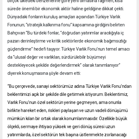
birçok ülkedeki benzerlerine göre yeni olmasına rağmen, kısa
sürede önemli bir ekonomik aktör haline geldiğine dikkat çekti.
Dünyadaki fonların kuruluş amaçları açısından Türkiye Varlık
Fonunun; “stratejik kalkınma fonu” kapsamına girdiğini belirten
Bahçıvan “Bu türdeki fonlar, “doğrudan yatırımlar aracılığıyla iç
pazarı derinleştirme ve kritik sektörlerde ekonomik bağımsızlığı
güçlendirme” hedefi taşıyor. Türkiye Varlık Fonu’nun temel amacı
da “ulusal değer ve varlıkları, sürdürülebilir büyümeyi
destekleyecek şekilde değerlendirmek” olarak tanımlanıyor”
diyerek konuşmasına şöyle devam etti:
“Bu çerçevede, sanayi sektörümüz adına Türkiye Varlık Fonu’ndan
beklentimizi açık bir şekilde dile getirmek istiyorum. Beklentimiz,
Varlık Fonu’nun özel sektörün yerine geçmeyen, ama onunla
birlikte hareket eden, riskleri paylaşan ve uzun vadeli dönüşümü
mümkün kılan bir ortak olarak konumlanmasıdır. Özellikle büyük
ölçekli, sermaye ihtiyacı yüksek ve geri dönüş süresi uzun
yatırımlarda, özel sektörün tek başına üstlenmekte zorlanacağı