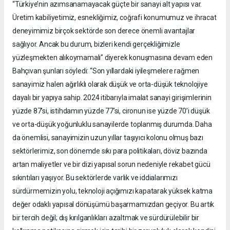
“Türkiye’nin azımsanamayacak güçte bir sanayi alt yapısı var.
Üretim kabiliyetimiz, esnekliğimiz, coğrafi konumumuz ve ihracat
deneyimimiz birçok sektörde son derece önemli avantajlar
sağlıyor. Ancak bu durum, bizleri kendi gerçekliğimizle
yüzleşmekten alıkoymamalı” diyerek konuşmasına devam eden
Bahçıvan şunları söyledi: “Son yıllardaki iyileşmelere rağmen
sanayimiz halen ağırlıklı olarak düşük ve orta-düşük teknolojiye
dayalı bir yapıya sahip. 2024 itibarıyla imalat sanayi girişimlerinin
yüzde 87’si, istihdamın yüzde 77’si, cironun ise yüzde 70’i düşük
ve orta-düşük yoğunluklu sanayilerde toplanmış durumda. Daha
da önemlisi, sanayimizin uzun yıllar taşıyıcı kolonu olmuş bazı
sektörlerimiz, son dönemde sıkı para politikaları, döviz bazında
artan maliyetler ve bir dizi yapısal sorun nedeniyle rekabet gücü
sıkıntıları yaşıyor. Bu sektörlerde varlık ve iddialarımızı
sürdürmemizin yolu, teknoloji açığımızı kapatarak yüksek katma
değer odaklı yapısal dönüşümü başarmamızdan geçiyor. Bu artık
bir tercih değil; dış kırılganlıkları azaltmak ve sürdürülebilir bir