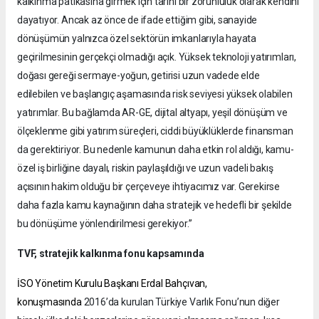
kalkınma patikasına girmek için tarihi bir zorunluluk olarak kendini
dayatıyor. Ancak az önce de ifade ettiğim gibi, sanayide
dönüşümün yalnızca özel sektörün imkanlarıyla hayata
geçirilmesinin gerçekçi olmadığı açık. Yüksek teknoloji yatırımları,
doğası gereği sermaye-yoğun, getirisi uzun vadede elde
edilebilen ve başlangıç aşamasında risk seviyesi yüksek olabilen
yatırımlar. Bu bağlamda AR-GE, dijital altyapı, yeşil dönüşüm ve
ölçeklenme gibi yatırım süreçleri, ciddi büyüklüklerde finansman
da gerektiriyor. Bu nedenle kamunun daha etkin rol aldığı, kamu-
özel iş birliğine dayalı, riskin paylaşıldığı ve uzun vadeli bakış
açısının hakim olduğu bir çerçeveye ihtiyacımız var. Gerekirse
daha fazla kamu kaynağının daha stratejik ve hedefli bir şekilde
bu dönüşüme yönlendirilmesi gerekiyor.”
TVF, stratejik kalkınma fonu kapsamında
İSO Yönetim Kurulu Başkanı Erdal Bahçıvan,
konuşmasında
2016’da kurulan Türkiye Varlık Fonu’nun diğer