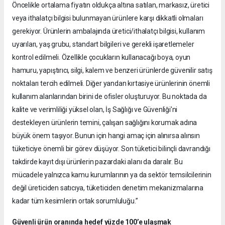
Öncelikle ortalama fiyatın oldukça altına satılan, markasız, üretici
veya ithalatçı bilgisi bulunmayan ürünlere karşı dikkatli olmaları
gerekiyor. Ürünlerin ambalajında üretici/ithalatçı bilgisi, kullanım
uyarıları, yaş grubu, standart bilgileri ve gerekli işaretlemeler
kontrol edilmeli. Özellikle çocukların kullanacağı boya, oyun
hamuru, yapıştırıcı, silgi, kalem ve benzeri ürünlerde güvenilir satış
noktaları tercih edilmeli. Diğer yandan kırtasiye ürünlerinin önemli
kullanım alanlarından birini de ofisler oluşturuyor. Bu noktada da
kalite ve verimliliği yüksel olan, İş Sağlığı ve Güvenliği’ni
destekleyen ürünlerin temini, çalışan sağlığını korumak adına
büyük önem taşıyor. Bunun için hangi amaç için alınırsa alınsın
tüketiciye önemli bir görev düşüyor. Son tüketici bilinçli davrandığı
takdirde kayıt dışı ürünlerin pazardaki alanı da daralır. Bu
mücadele yalnızca kamu kurumlarının ya da sektör temsilcilerinin
değil üreticiden satıcıya, tüketiciden denetim mekanizmalarına
kadar tüm kesimlerin ortak sorumluluğu.”
Güvenli ürün oranında hedef yüzde 100’e ulaşmak