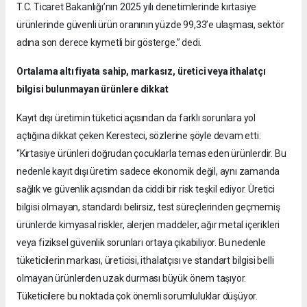
T.C. Ticaret Bakanlığı’nın 2025 yılı denetimlerinde kırtasiye
ürünlerinde güvenli ürün oranının yüzde 99,33’e ulaşması, sektör
adına son derece kıymetli bir gösterge.” dedi.
Ortalama altı fiyata sahip, markasız, üretici veya ithalatçı
bilgisi bulunmayan ürünlere dikkat
Kayıt dışı üretimin tüketici açısından da farklı sorunlara yol
açtığına dikkat çeken Keresteci, sözlerine şöyle devam etti:
“Kırtasiye ürünleri doğrudan çocuklarla temas eden ürünlerdir. Bu
nedenle kayıt dışı üretim sadece ekonomik değil, aynı zamanda
sağlık ve güvenlik açısından da ciddi bir risk teşkil ediyor. Üretici
bilgisi olmayan, standardı belirsiz, test süreçlerinden geçmemiş
ürünlerde kimyasal riskler, alerjen maddeler, ağır metal içerikleri
veya fiziksel güvenlik sorunları ortaya çıkabiliyor. Bu nedenle
tüketicilerin markası, üreticisi, ithalatçısı ve standart bilgisi belli
olmayan ürünlerden uzak durması büyük önem taşıyor.
Tüketicilere bu noktada çok önemli sorumluluklar düşüyor.