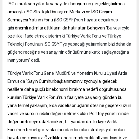
İSO olarak son yıllarda sanayide dönüşümün gerçekleştirilmesi
amacıyla İSO Stratejik Dönüşüm Merkezi ve İSO Girişim
Sermayesi Yatırım Fonu
(İSO GSYF)’nun hayata geçirilmesi
gibi
önemli adımlar attıklarını da hatırlatan Bahçıvan “
Bu vesileyle
özellikle ifade etmek isterim ki Türkiye Varlık Fonu ve Türkiye
Teknoloji Fonu’nun İSO GSYF’ye yapacağı yatırımların bizi daha da
güçlendireceğine ve sanayinin dönüşümüne katkı sağlayacağına
inanıyorum” dedi.
Türkiye Varlık Fonu Genel Müdürü ve Yönetim Kurulu Üyesi Arda
Ermut da
“Sayın Cumhurbaşkanımızın vizyonuyla; gelecek
nesillere daha güçlü bir ekonomi bırakma hedefi doğrultusunda
kurulan Türkiye Varlık Fonu’nun faaliyete başladığı günden bu
yana temel yaklaşımı, kısa vadeli sonuçların ötesine geçerek uzun
vadeli ve sürdürülebilir değer üretmek oldu. Portföy yönetiminde
değer üretmeye odaklanırken, bir yandan da Türkiye Varlık
Fonu’nun temel görev alanlarından biri olan stratejik yatırımları
hayata geçiriyoruz. Özellikle enerji, madencilik, altyapı, lojistik ve