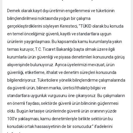
Dernek olarak kayıt dışı üretimin engellenmesi ve tüketicinin
bilinçlendirilmesi noktasında yoğun bir çalışma
gerçekleştirdiklerini söyleyen Keresteci, “TÜKİD olarak bu konuda
en temel önceliğimiz güvenli, kayıtlı ve standartlara uygun
ürünlerin yaygınlaşması. Bu kapsamda kamu kurumlarıyla yakın
temas kuruyor, T.C. Ticaret Bakanlığı başta olmak üzere ilgili
kurumlarla ürün güvenliği ve piyasa denetimleri konusunda görüş
alışverişinde bulunuyoruz. Ayrıca üyelerimizi mevzuat, ürün
güvenliği, etiketleme, ithalat ve denetim süreçleri konusunda
bilgilendiriyoruz. Tüketicilere yönelik bilinçlendirme çalışmalarında
da güvenli ürün, bilinen marka, üretici/ithalatçı bilgisi ve
standartlara uygunluk vurgusunu öne çıkarıyoruz. Bu çalışmaların
en önemli faydası, sektörde güvenli ürün bilincinin güçlenmesi
oldu. Bugün kırtasiye ürünlerinde güvenli ürün oranının yüzde
100’e yaklaşması, kamu denetimleriyle birlikte sektörün bu
konudaki ortak hassasiyetinin de bir sonucudur.” ifadelerini