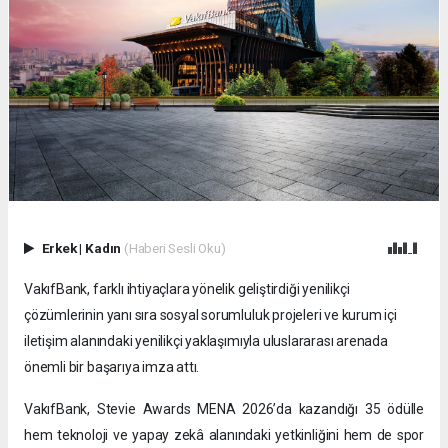
Erkek
|
Kadın
(Haberi Sesli Oku)
VakıfBank, farklı ihtiyaçlara yönelik geliştirdiği yenilikçi
çözümlerinin yanı sıra sosyal sorumluluk projeleri ve kurum içi
iletişim alanındaki yenilikçi yaklaşımıyla uluslararası arenada
önemli bir başarıya imza attı.
VakıfBank, Stevie Awards MENA 2026’da kazandığı 35 ödülle
hem teknoloji ve yapay zekâ alanındaki yetkinliğini hem de spor