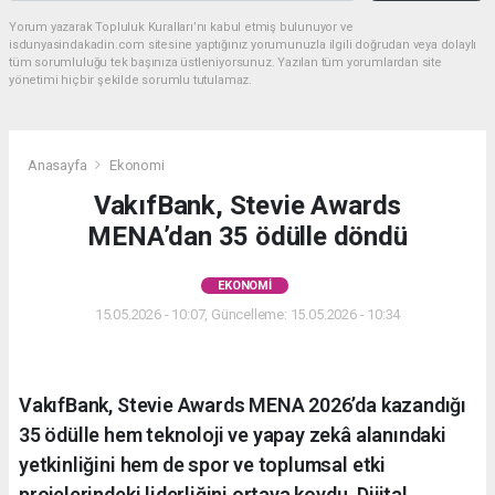
Yorum yazarak Topluluk Kuralları’nı kabul etmiş bulunuyor ve
isdunyasindakadin.com sitesine yaptığınız yorumunuzla ilgili doğrudan veya dolaylı
tüm sorumluluğu tek başınıza üstleniyorsunuz. Yazılan tüm yorumlardan site
yönetimi hiçbir şekilde sorumlu tutulamaz.
Anasayfa
Ekonomi
VakıfBank, Stevie Awards
MENA’dan 35 ödülle döndü
EKONOMI
15.05.2026 - 10:07, Güncelleme: 15.05.2026 - 10:34
VakıfBank, Stevie Awards MENA 2026’da kazandığı
35 ödülle hem teknoloji ve yapay zekâ alanındaki
yetkinliğini hem de spor ve toplumsal etki
projelerindeki liderliğini ortaya koydu. Dijital