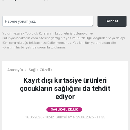
Gönder
Yorum yazarak Topluluk Kuralları’nı kabul etmiş bulunuyor ve
isdunyasindakadin.com sitesine yaptığınız yorumunuzla ilgili doğrudan veya dolaylı
tüm sorumluluğu tek başınıza üstleniyorsunuz. Yazılan tüm yorumlardan site
yönetimi hiçbir şekilde sorumlu tutulamaz.
Anasayfa
Sağlık-Güzellik
Kayıt dışı kırtasiye ürünleri
çocukların sağlığını da tehdit
ediyor
SAĞLIK-GÜZELLIK
16.06.2026 - 10:42, Güncelleme: 29.06.2026 - 11:35