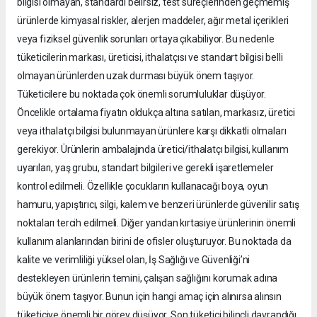
bilgisi olmayan, standardı belirsiz, test süreçlerinden geçmemiş
ürünlerde kimyasal riskler, alerjen maddeler, ağır metal içerikleri
veya fiziksel güvenlik sorunları ortaya çıkabiliyor. Bu nedenle
tüketicilerin markası, üreticisi, ithalatçısı ve standart bilgisi belli
olmayan ürünlerden uzak durması büyük önem taşıyor.
Tüketicilere bu noktada çok önemli sorumluluklar düşüyor.
Öncelikle ortalama fiyatın oldukça altına satılan, markasız, üretici
veya ithalatçı bilgisi bulunmayan ürünlere karşı dikkatli olmaları
gerekiyor. Ürünlerin ambalajında üretici/ithalatçı bilgisi, kullanım
uyarıları, yaş grubu, standart bilgileri ve gerekli işaretlemeler
kontrol edilmeli. Özellikle çocukların kullanacağı boya, oyun
hamuru, yapıştırıcı, silgi, kalem ve benzeri ürünlerde güvenilir satış
noktaları tercih edilmeli. Diğer yandan kırtasiye ürünlerinin önemli
kullanım alanlarından birini de ofisler oluşturuyor. Bu noktada da
kalite ve verimliliği yüksel olan, İş Sağlığı ve Güvenliği’ni
destekleyen ürünlerin temini, çalışan sağlığını korumak adına
büyük önem taşıyor. Bunun için hangi amaç için alınırsa alınsın
tüketiciye önemli bir görev düşüyor. Son tüketici bilinçli davrandığı