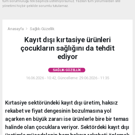
tüm sorumluluğu tek başınıza üstleniyorsunuz. Yazılan tüm yorumlardan site
yönetimi hiçbir şekilde sorumlu tutulamaz.
Anasayfa
Sağlık-Güzellik
Kayıt dışı kırtasiye ürünleri
çocukların sağlığını da tehdit
ediyor
SAĞLIK-GÜZELLIK
16.06.2026 - 10:42, Güncelleme: 29.06.2026 - 11:35
Kırtasiye sektöründeki kayıt dışı üretim, haksız
rekabet ve fiyat dengesinin bozulmasına yol
açarken en büyük zararı ise ürünlerle bire bir temas
halinde olan çocuklara veriyor. Sektördeki kayıt dışı