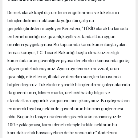
Dernek olarak kayıt dışı üretimin engellenmesi ve tüketicinin
bilinçlendirilmesi noktasında yoğun bir çalışma
gerçekleştirdiklerini söyleyen Keresteci, “TÜKİD olarak bu konuda
en temel önceliğimiz güvenli, kayıtlı ve standartlara uygun
ürünlerin yaygınlaşması. Bu kapsamda kamu kurumlarıyla yakın
temas kuruyor, T.C. Ticaret Bakanlığı başta olmak üzere ilgili
kurumlarla ürün güvenliği ve piyasa denetimleri konusunda görüş
alışverişinde bulunuyoruz. Ayrıca üyelerimizi mevzuat, ürün
güvenliği, etiketleme, ithalat ve denetim süreçleri konusunda
bilgilendiriyoruz. Tüketicilere yönelik bilinçlendirme çalışmalarında
da güvenli ürün, bilinen marka, üretici/ithalatçı bilgisi ve
standartlara uygunluk vurgusunu öne çıkarıyoruz. Bu çalışmaların
en önemli faydası, sektörde güvenli ürün bilincinin güçlenmesi
oldu. Bugün kırtasiye ürünlerinde güvenli ürün oranının yüzde
100’e yaklaşması, kamu denetimleriyle birlikte sektörün bu
konudaki ortak hassasiyetinin de bir sonucudur.” ifadelerini