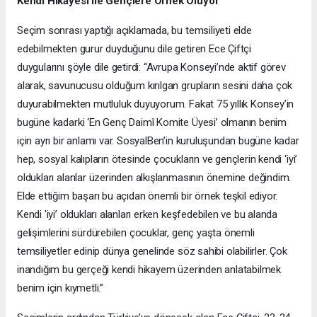
Kendi Hikayesi ile Gençlere Örnek Oluyor
Seçim sonrası yaptığı açıklamada, bu temsiliyeti elde
edebilmekten gurur duyduğunu dile getiren Ece Çiftçi
duygularını şöyle dile getirdi: “Avrupa Konseyi’nde aktif görev
alarak, savunucusu olduğum kırılgan grupların sesini daha çok
duyurabilmekten mutluluk duyuyorum. Fakat 75 yıllık Konsey’in
bugüne kadarki ‘En Genç Daimî Komite Üyesi’ olmanın benim
için ayrı bir anlamı var. SosyalBen’in kuruluşundan bugüne kadar
hep, sosyal kalıpların ötesinde çocukların ve gençlerin kendi ‘iyi’
oldukları alanlar üzerinden alkışlanmasının önemine değindim.
Elde ettiğim başarı bu açıdan önemli bir örnek teşkil ediyor.
Kendi 'iyi’ oldukları alanları erken keşfedebilen ve bu alanda
gelişimlerini sürdürebilen çocuklar, genç yaşta önemli
temsiliyetler edinip dünya genelinde söz sahibi olabilirler. Çok
inandığım bu gerçeği kendi hikayem üzerinden anlatabilmek
benim için kıymetli.”