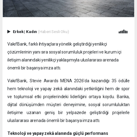
Erkek
|
Kadın
(Haberi Sesli Oku)
VakıfBank, farklı ihtiyaçlara yönelik geliştirdiği yenilikçi
çözümlerinin yanı sıra sosyal sorumluluk projeleri ve kurum içi
iletişim alanındaki yenilikçi yaklaşımıyla uluslararası arenada
önemli bir başarıya imza attı.
VakıfBank, Stevie Awards MENA 2026’da kazandığı 35 ödülle
hem teknoloji ve yapay zekâ alanındaki yetkinliğini hem de spor
ve toplumsal etki projelerindeki liderliğini ortaya koydu. Banka,
dijital dönüşümden müşteri deneyimine, sosyal sorumluluktan
iletişime uzanan geniş bir yelpazede geliştirdiği projelerle
uluslararası arenada önemli bir başarıya imza attı.
Teknoloji ve yapay zekâ alanında güçlü performans