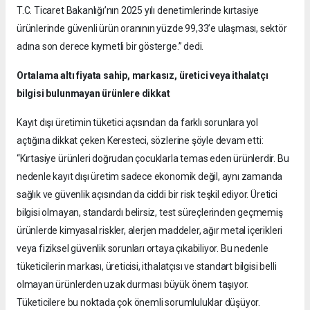
T.C. Ticaret Bakanlığı’nın 2025 yılı denetimlerinde kırtasiye
ürünlerinde güvenli ürün oranının yüzde 99,33’e ulaşması, sektör
adına son derece kıymetli bir gösterge.” dedi.
Ortalama altı fiyata sahip, markasız, üretici veya ithalatçı
bilgisi bulunmayan ürünlere dikkat
Kayıt dışı üretimin tüketici açısından da farklı sorunlara yol
açtığına dikkat çeken Keresteci, sözlerine şöyle devam etti:
“Kırtasiye ürünleri doğrudan çocuklarla temas eden ürünlerdir. Bu
nedenle kayıt dışı üretim sadece ekonomik değil, aynı zamanda
sağlık ve güvenlik açısından da ciddi bir risk teşkil ediyor. Üretici
bilgisi olmayan, standardı belirsiz, test süreçlerinden geçmemiş
ürünlerde kimyasal riskler, alerjen maddeler, ağır metal içerikleri
veya fiziksel güvenlik sorunları ortaya çıkabiliyor. Bu nedenle
tüketicilerin markası, üreticisi, ithalatçısı ve standart bilgisi belli
olmayan ürünlerden uzak durması büyük önem taşıyor.
Tüketicilere bu noktada çok önemli sorumluluklar düşüyor.