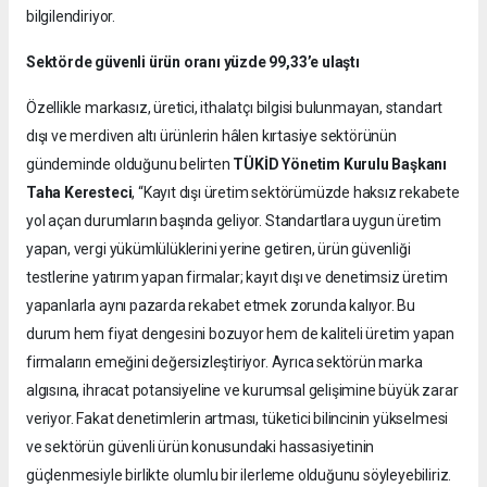
bilgilendiriyor.
Sektörde güvenli ürün oranı yüzde 99,33’e ulaştı
Özellikle markasız, üretici, ithalatçı bilgisi bulunmayan, standart
dışı ve merdiven altı ürünlerin hâlen kırtasiye sektörünün
gündeminde olduğunu belirten
TÜKİD Yönetim Kurulu Başkanı
Taha Keresteci
, “Kayıt dışı üretim sektörümüzde haksız rekabete
yol açan durumların başında geliyor. Standartlara uygun üretim
yapan, vergi yükümlülüklerini yerine getiren, ürün güvenliği
testlerine yatırım yapan firmalar; kayıt dışı ve denetimsiz üretim
yapanlarla aynı pazarda rekabet etmek zorunda kalıyor. Bu
durum hem fiyat dengesini bozuyor hem de kaliteli üretim yapan
firmaların emeğini değersizleştiriyor. Ayrıca sektörün marka
algısına, ihracat potansiyeline ve kurumsal gelişimine büyük zarar
veriyor. Fakat denetimlerin artması, tüketici bilincinin yükselmesi
ve sektörün güvenli ürün konusundaki hassasiyetinin
güçlenmesiyle birlikte olumlu bir ilerleme olduğunu söyleyebiliriz.