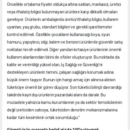
Öncelikle ortalama fiyatın oldukça altına satılan, markasız, üretici
veya ithalatçı bilgisi bulunmayan ürünlere karşı dikkatli olmaları
gerekiyor. Ürünlerin ambalajında üretici/ithalatçı bilgisi, kullanım
uyarıları, yaş grubu, standart bilgileri ve gerekli işaretlemeler
kontrol edilmeli. Özellikle çocukların kullanacağı boya, oyun
hamuru, yapıştırıcı, silgi, kalem ve benzeri ürünlerde güvenilir satış
noktaları tercih edilmeli. Diğer yandan kırtasiye ürünlerinin önemli
kullanım alanlarından birini de ofisler oluşturuyor. Bu noktada da
kalite ve verimliliği yüksel olan, İş Sağlığı ve Güvenliği’ni
destekleyen ürünlerin temini, çalışan sağlığını korumak adına
büyük önem taşıyor. Bunun için hangi amaç için alınırsa alınsın
tüketiciye önemli bir görev düşüyor. Son tüketici bilinçli davrandığı
takdirde kayıt dışı ürünlerin pazardaki alanı da daralır. Bu
mücadele yalnızca kamu kurumlarının ya da sektör temsilcilerinin
değil üreticiden satıcıya, tüketiciden denetim mekanizmalarına
kadar tüm kesimlerin ortak sorumluluğu.”
Güvenli ürün oranında hedef yüzde 100’e ulaşmak