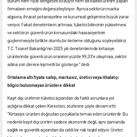
durum hem fiyat dengesini bozuyor hem de kaliteli üretim yapan
firmaların emeğini değersizleştiriyor. Ayrıca sektörün marka
algısına, ihracat potansiyeline ve kurumsal gelişimine büyük zarar
veriyor. Fakat denetimlerin artması, tüketici bilincinin yükselmesi
ve sektörün güvenli ürün konusundaki hassasiyetinin
güçlenmesiyle birlikte olumlu bir ilerleme olduğunu söyleyebiliriz.
T.C. Ticaret Bakanlığı’nın 2025 yılı denetimlerinde kırtasiye
ürünlerinde güvenli ürün oranının yüzde 99,33’e ulaşması, sektör
adına son derece kıymetli bir gösterge.” dedi.
Ortalama altı fiyata sahip, markasız, üretici veya ithalatçı
bilgisi bulunmayan ürünlere dikkat
Kayıt dışı üretimin tüketici açısından da farklı sorunlara yol
açtığına dikkat çeken Keresteci, sözlerine şöyle devam etti:
“Kırtasiye ürünleri doğrudan çocuklarla temas eden ürünlerdir. Bu
nedenle kayıt dışı üretim sadece ekonomik değil, aynı zamanda
sağlık ve güvenlik açısından da ciddi bir risk teşkil ediyor. Üretici