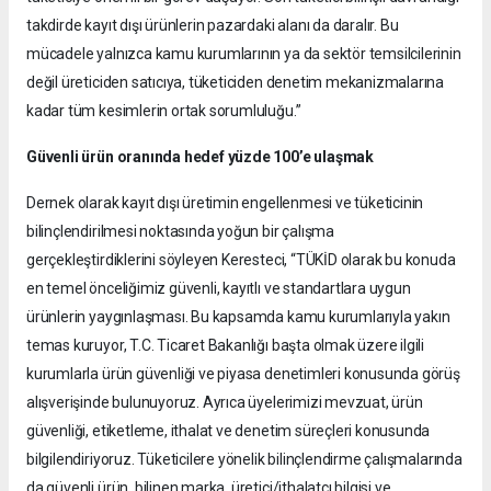
takdirde kayıt dışı ürünlerin pazardaki alanı da daralır. Bu
mücadele yalnızca kamu kurumlarının ya da sektör temsilcilerinin
değil üreticiden satıcıya, tüketiciden denetim mekanizmalarına
kadar tüm kesimlerin ortak sorumluluğu.”
Güvenli ürün oranında hedef yüzde 100’e ulaşmak
Dernek olarak kayıt dışı üretimin engellenmesi ve tüketicinin
bilinçlendirilmesi noktasında yoğun bir çalışma
gerçekleştirdiklerini söyleyen Keresteci, “TÜKİD olarak bu konuda
en temel önceliğimiz güvenli, kayıtlı ve standartlara uygun
ürünlerin yaygınlaşması. Bu kapsamda kamu kurumlarıyla yakın
temas kuruyor, T.C. Ticaret Bakanlığı başta olmak üzere ilgili
kurumlarla ürün güvenliği ve piyasa denetimleri konusunda görüş
alışverişinde bulunuyoruz. Ayrıca üyelerimizi mevzuat, ürün
güvenliği, etiketleme, ithalat ve denetim süreçleri konusunda
bilgilendiriyoruz. Tüketicilere yönelik bilinçlendirme çalışmalarında
da güvenli ürün, bilinen marka, üretici/ithalatçı bilgisi ve