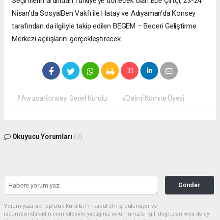
Seçimlerin ardından Türkiye’ye dönecek olan Ece Çiftçi, 23-24
Nisan’da SosyalBen Vakfı ile Hatay ve Adıyaman’da Konsey
tarafından da ilgiliyle takip edilen BEGEM – Beceri Geliştirme
Merkezi açılışlarını gerçekleştirecek.
#Avrupa Konseyi Genel Kurulu
#Daimî Komite Üyesi
Okuyucu Yorumları
(0)
Gönder
Yorum yazarak Topluluk Kuralları’nı kabul etmiş bulunuyor ve
isdunyasindakadin.com sitesine yaptığınız yorumunuzla ilgili doğrudan veya dolaylı