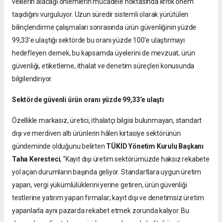
velilerin alacağı önlemlerin mücadele noktasında kritik önem
taşıdığını vurguluyor. Uzun süredir sistemli olarak yürütülen
bilinçlendirme çalışmaları sonrasında ürün güvenliğinin yüzde
99,33’e ulaştığı sektörde bu oranı yüzde 100’e ulaştırmayı
hedefleyen dernek, bu kapsamda üyelerini de mevzuat, ürün
güvenliği, etiketleme, ithalat ve denetim süreçleri konusunda
bilgilendiriyor.
Sektörde güvenli ürün oranı yüzde 99,33’e ulaştı
Özellikle markasız, üretici, ithalatçı bilgisi bulunmayan, standart
dışı ve merdiven altı ürünlerin hâlen kırtasiye sektörünün
gündeminde olduğunu belirten
TÜKİD Yönetim Kurulu Başkanı
Taha Keresteci
, “Kayıt dışı üretim sektörümüzde haksız rekabete
yol açan durumların başında geliyor. Standartlara uygun üretim
yapan, vergi yükümlülüklerini yerine getiren, ürün güvenliği
testlerine yatırım yapan firmalar; kayıt dışı ve denetimsiz üretim
yapanlarla aynı pazarda rekabet etmek zorunda kalıyor. Bu