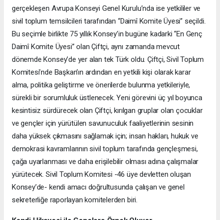
gerçekleşen Avrupa Konseyi Genel Kurulu’nda ise yetkililer ve
sivil toplum temsilcileri tarafından “Daimî Komite Üyesi” seçildi.
Bu seçimle birlikte 75 yıllık Konsey’in bugüne kadarki “En Genç
Daimî Komite Üyesi” olan Çiftçi, aynı zamanda mevcut
dönemde Konsey’de yer alan tek Türk oldu. Çiftçi, Sivil Toplum
Komitesi’nde Başkan’ın ardından en yetkili kişi olarak karar
alma, politika geliştirme ve önerilerde bulunma yetkileriyle,
sürekli bir sorumluluk üstlenecek. Yeni görevini üç yıl boyunca
kesintisiz sürdürecek olan Çiftçi, kırılgan gruplar olan çocuklar
ve gençler için yürütülen savunuculuk faaliyetlerinin sesinin
daha yüksek çıkmasını sağlamak için; insan hakları, hukuk ve
demokrasi kavramlarının sivil toplum tarafında gençleşmesi,
çağa uyarlanması ve daha erişilebilir olması adına çalışmalar
yürütecek. Sivil Toplum Komitesi -46 üye devletten oluşan
Konsey’de- kendi amacı doğrultusunda çalışan ve genel
sekreterliğe raporlayan komitelerden biri.