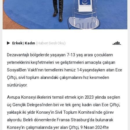
Erkek
|
Kadın
(Haberi Sesli Oku)
Dezavantajlı bölgelerde yaşayan 7-13 yaş arası çocukların
yeteneklerini keşfetmeleri ve geliştirmeleri amacıyla çalışan
SosyalBen Vakfı’nın temellerini henüz 14 yaşındayken atan Ece
Çiftçi, sivil toplum alanındaki çalışmalarını hız kesmeden
sürdürüyor.
Avrupa Konseyi ilkelerini temsil etmek için 2023 yılında seçilen
üç Gençlik Delegesi’nden biri ve tek genç kadın olan Ece Çiftçi,
yaklaşık iki yıldır Konsey’in Sivil Toplum Komitesi’nde görev
alıyordu. Belirli dönemlerde Fransa Strasburg’da bulunarak
Konsey’in çalışmalarında yer alan Çiftçi, 9 Nisan 2024’te