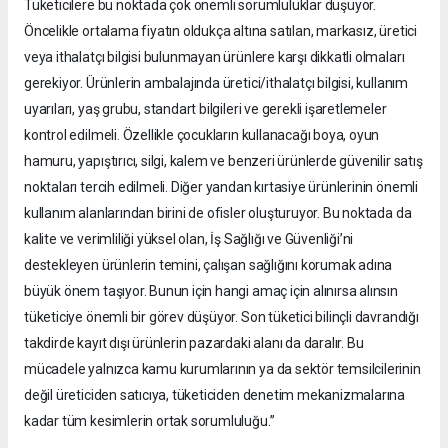
Tüketicilere bu noktada çok önemli sorumluluklar düşüyor.
Öncelikle ortalama fiyatın oldukça altına satılan, markasız, üretici
veya ithalatçı bilgisi bulunmayan ürünlere karşı dikkatli olmaları
gerekiyor. Ürünlerin ambalajında üretici/ithalatçı bilgisi, kullanım
uyarıları, yaş grubu, standart bilgileri ve gerekli işaretlemeler
kontrol edilmeli. Özellikle çocukların kullanacağı boya, oyun
hamuru, yapıştırıcı, silgi, kalem ve benzeri ürünlerde güvenilir satış
noktaları tercih edilmeli. Diğer yandan kırtasiye ürünlerinin önemli
kullanım alanlarından birini de ofisler oluşturuyor. Bu noktada da
kalite ve verimliliği yüksel olan, İş Sağlığı ve Güvenliği’ni
destekleyen ürünlerin temini, çalışan sağlığını korumak adına
büyük önem taşıyor. Bunun için hangi amaç için alınırsa alınsın
tüketiciye önemli bir görev düşüyor. Son tüketici bilinçli davrandığı
takdirde kayıt dışı ürünlerin pazardaki alanı da daralır. Bu
mücadele yalnızca kamu kurumlarının ya da sektör temsilcilerinin
değil üreticiden satıcıya, tüketiciden denetim mekanizmalarına
kadar tüm kesimlerin ortak sorumluluğu.”