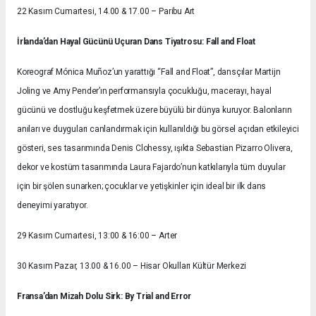
22 Kasım Cumartesi, 14.00 & 17.00 – Paribu Art
İrlanda’dan Hayal Gücünü Uçuran Dans Tiyatrosu: Fall and Float
Koreograf Mónica Muñoz’un yarattığı “Fall and Float”, dansçılar Martijn
Joling ve Amy Pender’ın performansıyla çocukluğu, macerayı, hayal
gücünü ve dostluğu keşfetmek üzere büyülü bir dünya kuruyor. Balonların
anıları ve duyguları canlandırmak için kullanıldığı bu görsel açıdan etkileyici
gösteri, ses tasarımında Denis Clohessy, ışıkta Sebastian Pizarro Olivera,
dekor ve kostüm tasarımında Laura Fajardo’nun katkılarıyla tüm duyular
için bir şölen sunarken; çocuklar ve yetişkinler için ideal bir ilk dans
deneyimi yaratıyor.
29 Kasım Cumartesi, 13:00 & 16:00 – Arter
30 Kasım Pazar, 13.00 & 16.00 – Hisar Okulları Kültür Merkezi
Fransa’dan Mizah Dolu Sirk: By Trial and Error