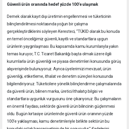
Güvenli ürün oranında hedef yüzde 100’e ulaşmak
Dernek olarak kayıt dışı üretimin engellenmesi ve tüketicinin
bilinçlendirilmesi noktasında yoğun bir çalışma
gerçekleştirdiklerini söyleyen Keresteci, “TÜKİD olarak bu konuda
en temel önceliğimiz güvenli, kayıtlı ve standartlara uygun
ürünlerin yaygınlaşması. Bu kapsamda kamu kurumlarıyla yakın
temas kuruyor, T.C. Ticaret Bakanlığı başta olmak üzere ilgili
kurumlarla ürün güvenliği ve piyasa denetimleri konusunda görüş
alışverişinde bulunuyoruz. Ayrıca üyelerimizi mevzuat, ürün
güvenliği, etiketleme, ithalat ve denetim süreçleri konusunda
bilgilendiriyoruz. Tüketicilere yönelik bilinçlendirme çalışmalarında
da güvenli ürün, bilinen marka, üretici/ithalatçı bilgisi ve
standartlara uygunluk vurgusunu öne çıkarıyoruz. Bu çalışmaların
en önemli faydası, sektörde güvenli ürün bilincinin güçlenmesi
oldu. Bugün kırtasiye ürünlerinde güvenli ürün oranının yüzde
100’e yaklaşması, kamu denetimleriyle birlikte sektörün bu
konudaki ortak hassasiyetinin de bir sonucudur.” ifadelerini