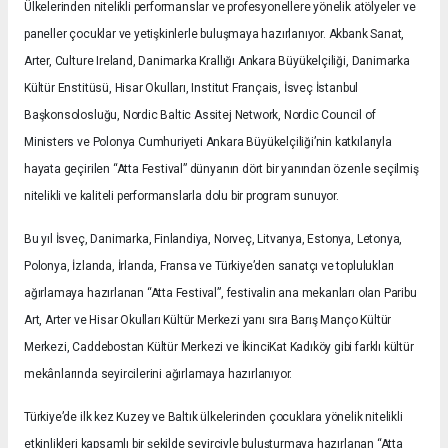
Ülkelerinden nitelikli performanslar ve profesyonellere yönelik atölyeler ve
paneller çocuklar ve yetişkinlerle buluşmaya hazırlanıyor. Akbank Sanat,
Arter, Culture Ireland, Danimarka Krallığı Ankara Büyükelçiliği, Danimarka
Kültür Enstitüsü, Hisar Okulları, Institut Français, İsveç İstanbul
Başkonsolosluğu, Nordic Baltic Assitej Network, Nordic Council of
Ministers ve Polonya Cumhuriyeti Ankara Büyükelçiliği’nin katkılarıyla
hayata geçirilen “Atta Festival” dünyanın dört bir yanından özenle seçilmiş
nitelikli ve kaliteli performanslarla dolu bir program sunuyor.
Bu yıl İsveç, Danimarka, Finlandiya, Norveç, Litvanya, Estonya, Letonya,
Polonya, İzlanda, İrlanda, Fransa ve Türkiye’den sanatçı ve toplulukları
ağırlamaya hazırlanan “Atta Festival”, festivalin ana mekanları olan Paribu
Art, Arter ve Hisar Okulları Kültür Merkezi yanı sıra Barış Manço Kültür
Merkezi, Caddebostan Kültür Merkezi ve İkinciKat Kadıköy gibi farklı kültür
mekânlarında seyircilerini ağırlamaya hazırlanıyor.
Türkiye’de ilk kez Kuzey ve Baltık ülkelerinden çocuklara yönelik nitelikli
etkinlikleri kapsamlı bir şekilde seyirciyle buluşturmaya hazırlanan “Atta