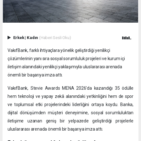
Erkek
|
Kadın
(Haberi Sesli Oku)
VakıfBank, farklı ihtiyaçlara yönelik geliştirdiği yenilikçi
çözümlerinin yanı sıra sosyal sorumluluk projeleri ve kurum içi
iletişim alanındaki yenilikçi yaklaşımıyla uluslararası arenada
önemli bir başarıya imza attı.
VakıfBank, Stevie Awards MENA 2026’da kazandığı 35 ödülle
hem teknoloji ve yapay zekâ alanındaki yetkinliğini hem de spor
ve toplumsal etki projelerindeki liderliğini ortaya koydu. Banka,
dijital dönüşümden müşteri deneyimine, sosyal sorumluluktan
iletişime uzanan geniş bir yelpazede geliştirdiği projelerle
uluslararası arenada önemli bir başarıya imza attı.