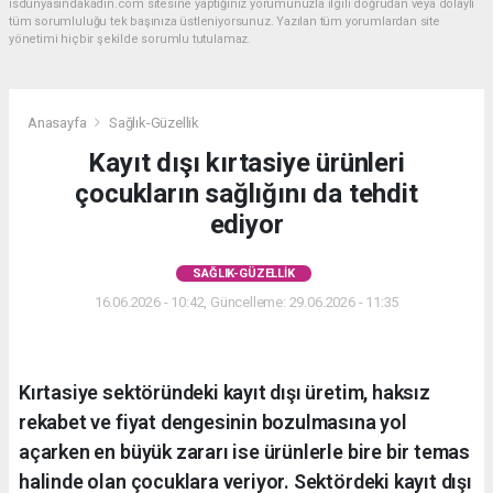
isdunyasindakadin.com sitesine yaptığınız yorumunuzla ilgili doğrudan veya dolaylı
tüm sorumluluğu tek başınıza üstleniyorsunuz. Yazılan tüm yorumlardan site
yönetimi hiçbir şekilde sorumlu tutulamaz.
Anasayfa
Sağlık-Güzellik
Kayıt dışı kırtasiye ürünleri
çocukların sağlığını da tehdit
ediyor
SAĞLIK-GÜZELLIK
16.06.2026 - 10:42, Güncelleme: 29.06.2026 - 11:35
Kırtasiye sektöründeki kayıt dışı üretim, haksız
rekabet ve fiyat dengesinin bozulmasına yol
açarken en büyük zararı ise ürünlerle bire bir temas
halinde olan çocuklara veriyor. Sektördeki kayıt dışı