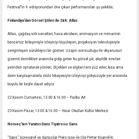
Festival”in 9. edisyonundan öne çıkan performansları şu şekilde;
Finlandiya’dan Görsel Şölen ile Sirk: Atlas
Atlas, çağdaş sirk sanatları, hava akrobasi, animasyon ve mimarinin
benzersiz birleşimiyle izleyiciyi büyüleyen, projeksiyon teknolojisiyle
zenginleşen sürükleyici bir gösteri. Uzayın sonsuzluğu ile okyanusun
gizemli derinlikleri arasında gidip gelen bu görsel şiir, alışıldık sınırları
yerinden oynatarak yönleri, ölçekleri ve algıları ters yüz eder; kısa ama
derin karşılaşmalarla örülü hikayesiyle izleyiciyi gökyüzüyle yer arasında
büyülü bir keşfe davet ediyor.
22 Kasım Cumartesi, 13.00 & 16.00 – Paribu Art
23 Kasım Pazar, 13.00 & 16.00 – Hisar Okulları Kültür Merkezi
Norveç’ten Yaratıcı Dans Tiyatrosu: Sans
“Sans”, koreograf ve dansçılar Piero Issa ile Ole Petter Knarvik’in,