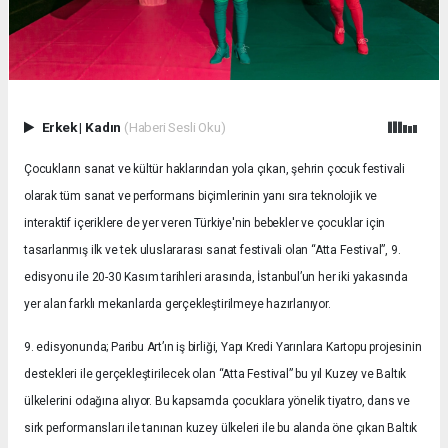
Erkek
|
Kadın
(Haberi Sesli Oku)
Çocukların sanat ve kültür haklarından yola çıkan, şehrin çocuk festivali
olarak tüm sanat ve performans biçimlerinin yanı sıra teknolojik ve
interaktif içeriklere de yer veren Türkiye'nin bebekler ve çocuklar için
tasarlanmış ilk ve tek uluslararası sanat festivali olan “Atta Festival”, 9.
edisyonu ile 20-30 Kasım tarihleri arasında, İstanbul’un her iki yakasında
yer alan farklı mekanlarda gerçekleştirilmeye hazırlanıyor.
9. edisyonunda; Paribu Art’ın iş birliği, Yapı Kredi Yarınlara Kartopu projesinin
destekleri ile gerçekleştirilecek olan “Atta Festival” bu yıl Kuzey ve Baltık
ülkelerini odağına alıyor. Bu kapsamda çocuklara yönelik tiyatro, dans ve
sirk performansları ile tanınan kuzey ülkeleri ile bu alanda öne çıkan Baltık