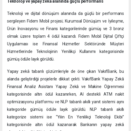
Teknoloji ve yapay zekâ alanında güçlü performans
Teknoloji ve dijital dönüşüm alanında da güçlü bir performans
sergileyen Fidem Mobil projesi; Kurumsal Dönüşüm ve İyileşme,
Ürün İnovasyonu ve Finans kategorilerinde gümüş ve 3 bronz
olmak üzere toplam 4 ödül kazandı. Fidem Mobil Dijital Çiftçi
Uygulaması ise Finansal Hizmetler Sektöründe Müşteri
Hizmetlerinde Teknolojinin Yenilikçi Kullanımı kategorisinde
gümüş ödüle layık görüldü.
Yapay zekâ tabanlı çözümleriyle de öne çıkan VakıfBank, bu
alanda geliştirdiği projelerle dikkat çekti. VakıfBank Yapay Zekâ
Finansal Analiz Asistanı Yapay Zekâ ve Makine Öğrenmesi
kategorisinde altın ödül kazanırken, AI destekli ATM nakit
optimizasyonu platformu ve NLP tabanlı akıllı yanıt sistemi aynı
kategoride gümüş ödüle layık görüldü. NLP tabanlı akıllı
kategorize sistemi ise “Yılın En Yenilikçi Teknoloji Ekibi”
kategorisinde altın ödül kazanarak Bankanın yapay zekâ