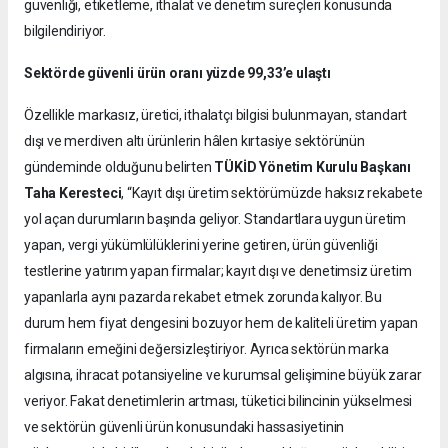
güvenliği, etiketleme, ithalat ve denetim süreçleri konusunda
bilgilendiriyor.
Sektörde güvenli ürün oranı yüzde 99,33’e ulaştı
Özellikle markasız, üretici, ithalatçı bilgisi bulunmayan, standart
dışı ve merdiven altı ürünlerin hâlen kırtasiye sektörünün
gündeminde olduğunu belirten
TÜKİD Yönetim Kurulu Başkanı
Taha Keresteci
, “Kayıt dışı üretim sektörümüzde haksız rekabete
yol açan durumların başında geliyor. Standartlara uygun üretim
yapan, vergi yükümlülüklerini yerine getiren, ürün güvenliği
testlerine yatırım yapan firmalar; kayıt dışı ve denetimsiz üretim
yapanlarla aynı pazarda rekabet etmek zorunda kalıyor. Bu
durum hem fiyat dengesini bozuyor hem de kaliteli üretim yapan
firmaların emeğini değersizleştiriyor. Ayrıca sektörün marka
algısına, ihracat potansiyeline ve kurumsal gelişimine büyük zarar
veriyor. Fakat denetimlerin artması, tüketici bilincinin yükselmesi
ve sektörün güvenli ürün konusundaki hassasiyetinin