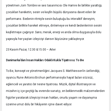
yönetmen Jom Tombre ve ses tasarımcısı Ole Hamre ile birlikte yarattığı;
çocukları hareketin, sesin ve keşfin büyülü dünyasına davet eden bir
performans. Bedenin ritmiyle sesin buluştuğu bu interaktif deneyim,
çocukları birlikte hareket etmeye, dinlemeye ve kendi bedenlerinin sesini
keşfetmeye çağırıyor. Sans; merak, enerji ve anda olma duygusuyla dolu
yapısıyla her yaştan izleyiciyi dansın büyüsüne yaklaştırıyor.
23 Kasım Pazar, 12.30 & 15.00 – Arter
Danimarka’dan İnsan Hakları Odaklı Kukla Tiyatrosu: To Be
To Be, konsept ve yönetmenliğini Jacques S. Matthiessen’in üstlendiği,
oyuncu Rune Antonio Bro’nun performansıyla hayat bulan sözsüz,
eğlenceli ve yaratıcı bir nesne tiyatrosu. Müzik, dijital illüstrasyon ve
mizahın iç içe geçtiği bu evrende sanatçı, en beklenmedik malzemelerden
figürler yaratarak izleyiciyi insan hakları, onurlu yaşam ve dayanışma
üzerine umut dolu bir hikâyenin içine davet ediyor.