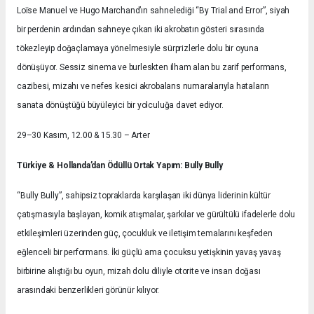
Loïse Manuel ve Hugo Marchand’ın sahnelediği “By Trial and Error”, siyah
bir perdenin ardından sahneye çıkan iki akrobatın gösteri sırasında
tökezleyip doğaçlamaya yönelmesiyle sürprizlerle dolu bir oyuna
dönüşüyor. Sessiz sinema ve burleskten ilham alan bu zarif performans,
cazibesi, mizahı ve nefes kesici akrobalans numaralarıyla hataların
sanata dönüştüğü büyüleyici bir yolculuğa davet ediyor.
29–30 Kasım, 12.00 & 15.30 – Arter
Türkiye & Hollanda’dan Ödüllü Ortak Yapım: Bully Bully
“Bully Bully”, sahipsiz topraklarda karşılaşan iki dünya liderinin kültür
çatışmasıyla başlayan, komik atışmalar, şarkılar ve gürültülü ifadelerle dolu
etkileşimleri üzerinden güç, çocukluk ve iletişim temalarını keşfeden
eğlenceli bir performans. İki güçlü ama çocuksu yetişkinin yavaş yavaş
birbirine alıştığı bu oyun, mizah dolu diliyle otorite ve insan doğası
arasındaki benzerlikleri görünür kılıyor.