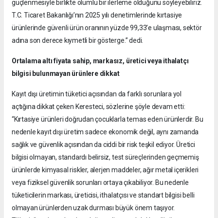
güçlenmesiyle birlikte olumlu bir ilerleme olduğunu söyleyebiliriz.
T.C. Ticaret Bakanlığı’nın 2025 yılı denetimlerinde kırtasiye
ürünlerinde güvenli ürün oranının yüzde 99,33’e ulaşması, sektör
adına son derece kıymetli bir gösterge.” dedi.
Ortalama altı fiyata sahip, markasız, üretici veya ithalatçı
bilgisi bulunmayan ürünlere dikkat
Kayıt dışı üretimin tüketici açısından da farklı sorunlara yol
açtığına dikkat çeken Keresteci, sözlerine şöyle devam etti:
“Kırtasiye ürünleri doğrudan çocuklarla temas eden ürünlerdir. Bu
nedenle kayıt dışı üretim sadece ekonomik değil, aynı zamanda
sağlık ve güvenlik açısından da ciddi bir risk teşkil ediyor. Üretici
bilgisi olmayan, standardı belirsiz, test süreçlerinden geçmemiş
ürünlerde kimyasal riskler, alerjen maddeler, ağır metal içerikleri
veya fiziksel güvenlik sorunları ortaya çıkabiliyor. Bu nedenle
tüketicilerin markası, üreticisi, ithalatçısı ve standart bilgisi belli
olmayan ürünlerden uzak durması büyük önem taşıyor.