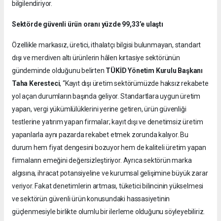
bilgilendiriyor.
Sektörde güvenli ürün oranı yüzde 99,33’e ulaştı
Özellikle markasız, üretici, ithalatçı bilgisi bulunmayan, standart
dışı ve merdiven altı ürünlerin hâlen kırtasiye sektörünün
gündeminde olduğunu belirten
TÜKİD Yönetim Kurulu Başkanı
Taha Keresteci
, “Kayıt dışı üretim sektörümüzde haksız rekabete
yol açan durumların başında geliyor. Standartlara uygun üretim
yapan, vergi yükümlülüklerini yerine getiren, ürün güvenliği
testlerine yatırım yapan firmalar; kayıt dışı ve denetimsiz üretim
yapanlarla aynı pazarda rekabet etmek zorunda kalıyor. Bu
durum hem fiyat dengesini bozuyor hem de kaliteli üretim yapan
firmaların emeğini değersizleştiriyor. Ayrıca sektörün marka
algısına, ihracat potansiyeline ve kurumsal gelişimine büyük zarar
veriyor. Fakat denetimlerin artması, tüketici bilincinin yükselmesi
ve sektörün güvenli ürün konusundaki hassasiyetinin
güçlenmesiyle birlikte olumlu bir ilerleme olduğunu söyleyebiliriz.