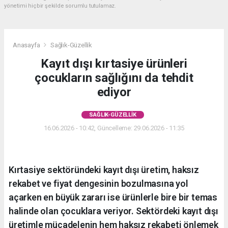
yönetimi hiçbir şekilde sorumlu tutulamaz.
Anasayfa
Sağlık-Güzellik
Kayıt dışı kırtasiye ürünleri
çocukların sağlığını da tehdit
ediyor
SAĞLIK-GÜZELLIK
16.06.2026 - 10:42, Güncelleme: 29.06.2026 - 11:35
Kırtasiye sektöründeki kayıt dışı üretim, haksız
rekabet ve fiyat dengesinin bozulmasına yol
açarken en büyük zararı ise ürünlerle bire bir temas
halinde olan çocuklara veriyor. Sektördeki kayıt dışı
üretimle mücadelenin hem haksız rekabeti önlemek