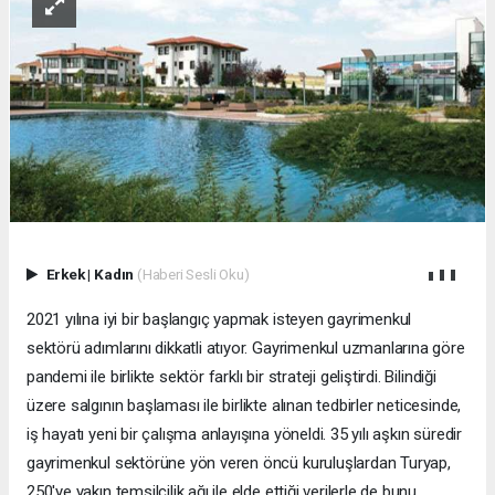
Erkek
|
Kadın
(Haberi Sesli Oku)
2021 yılına iyi bir başlangıç yapmak isteyen gayrimenkul
sektörü adımlarını dikkatli atıyor. Gayrimenkul uzmanlarına göre
pandemi ile birlikte sektör farklı bir strateji geliştirdi. Bilindiği
üzere salgının başlaması ile birlikte alınan tedbirler neticesinde,
iş hayatı yeni bir çalışma anlayışına yöneldi. 35 yılı aşkın süredir
gayrimenkul sektörüne yön veren öncü kuruluşlardan Turyap,
250'ye yakın temsilcilik ağı ile elde ettiği verilerle de bunu