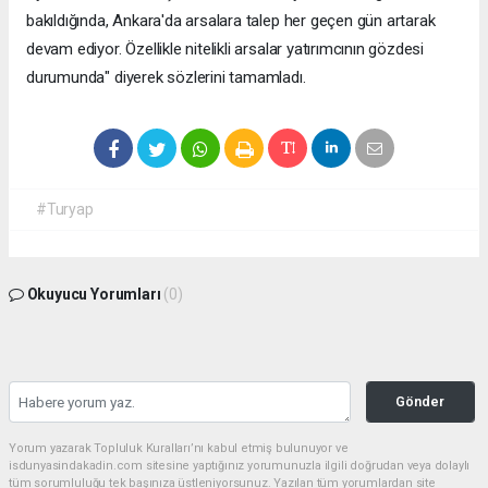
bakıldığında, Ankara'da arsalara talep her geçen gün artarak
devam ediyor. Özellikle nitelikli arsalar yatırımcının gözdesi
durumunda" diyerek sözlerini tamamladı.
#Turyap
Okuyucu Yorumları
(0)
Gönder
Yorum yazarak Topluluk Kuralları’nı kabul etmiş bulunuyor ve
isdunyasindakadin.com sitesine yaptığınız yorumunuzla ilgili doğrudan veya dolaylı
tüm sorumluluğu tek başınıza üstleniyorsunuz. Yazılan tüm yorumlardan site