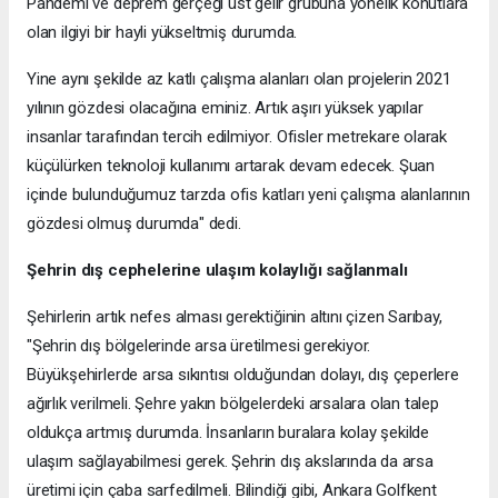
Pandemi ve deprem gerçeği üst gelir grubuna yönelik konutlara
olan ilgiyi bir hayli yükseltmiş durumda.
Yine aynı şekilde az katlı çalışma alanları olan projelerin 2021
yılının gözdesi olacağına eminiz. Artık aşırı yüksek yapılar
insanlar tarafından tercih edilmiyor. Ofisler metrekare olarak
küçülürken teknoloji kullanımı artarak devam edecek. Şuan
içinde bulunduğumuz tarzda ofis katları yeni çalışma alanlarının
gözdesi olmuş durumda" dedi.
Şehrin dış cephelerine ulaşım kolaylığı sağlanmalı
Şehirlerin artık nefes alması gerektiğinin altını çizen Sarıbay,
"Şehrin dış bölgelerinde arsa üretilmesi gerekiyor.
Büyükşehirlerde arsa sıkıntısı olduğundan dolayı, dış çeperlere
ağırlık verilmeli. Şehre yakın bölgelerdeki arsalara olan talep
oldukça artmış durumda. İnsanların buralara kolay şekilde
ulaşım sağlayabilmesi gerek. Şehrin dış akslarında da arsa
üretimi için çaba sarfedilmeli. Bilindiği gibi, Ankara Golfkent