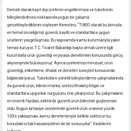
Dernek olarak kayıt dışı üretimin engellenmesi ve tüketicinin
bilinçlendirilmesi noktasında yoğun bir çalışma
gerçekleştirdiklerini söyleyen Keresteci, “TÜKİD olarak bu konuda
en temel önceliğimiz güvenli, kayıtlı ve standartlara uygun
ürünlerin yaygınlaşması. Bu kapsamda kamu kurumlarıyla yakın
temas kuruyor, T.C. Ticaret Bakanlığı başta olmak üzere ilgili
kurumlarla ürün güvenliği ve piyasa denetimleri konusunda görüş
alışverişinde bulunuyoruz. Ayrıca üyelerimizi mevzuat, ürün
güvenliği, etiketleme, ithalat ve denetim süreçleri konusunda
bilgilendiriyoruz. Tüketicilere yönelik bilinçlendirme çalışmalarında
da güvenli ürün, bilinen marka, üretici/ithalatçı bilgisi ve
standartlara uygunluk vurgusunu öne çıkarıyoruz. Bu çalışmaların
en önemli faydası, sektörde güvenli ürün bilincinin güçlenmesi
oldu. Bugün kırtasiye ürünlerinde güvenli ürün oranının yüzde
100’e yaklaşması, kamu denetimleriyle birlikte sektörün bu
konudaki ortak hassasiyetinin de bir sonucudur.” ifadelerini