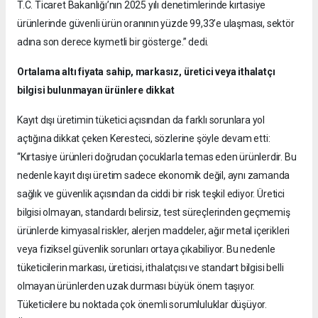
T.C. Ticaret Bakanlığı’nın 2025 yılı denetimlerinde kırtasiye
ürünlerinde güvenli ürün oranının yüzde 99,33’e ulaşması, sektör
adına son derece kıymetli bir gösterge.” dedi.
Ortalama altı fiyata sahip, markasız, üretici veya ithalatçı
bilgisi bulunmayan ürünlere dikkat
Kayıt dışı üretimin tüketici açısından da farklı sorunlara yol
açtığına dikkat çeken Keresteci, sözlerine şöyle devam etti:
“Kırtasiye ürünleri doğrudan çocuklarla temas eden ürünlerdir. Bu
nedenle kayıt dışı üretim sadece ekonomik değil, aynı zamanda
sağlık ve güvenlik açısından da ciddi bir risk teşkil ediyor. Üretici
bilgisi olmayan, standardı belirsiz, test süreçlerinden geçmemiş
ürünlerde kimyasal riskler, alerjen maddeler, ağır metal içerikleri
veya fiziksel güvenlik sorunları ortaya çıkabiliyor. Bu nedenle
tüketicilerin markası, üreticisi, ithalatçısı ve standart bilgisi belli
olmayan ürünlerden uzak durması büyük önem taşıyor.
Tüketicilere bu noktada çok önemli sorumluluklar düşüyor.