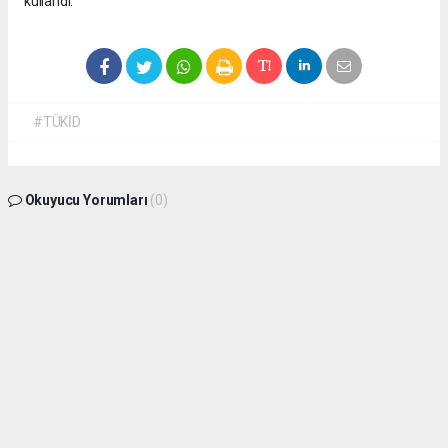
kullandı.
#TÜKİD
Okuyucu Yorumları
(0)
Gönder
Yorum yazarak Topluluk Kuralları’nı kabul etmiş bulunuyor ve
isdunyasindakadin.com sitesine yaptığınız yorumunuzla ilgili doğrudan veya dolaylı
tüm sorumluluğu tek başınıza üstleniyorsunuz. Yazılan tüm yorumlardan site
yönetimi hiçbir şekilde sorumlu tutulamaz.