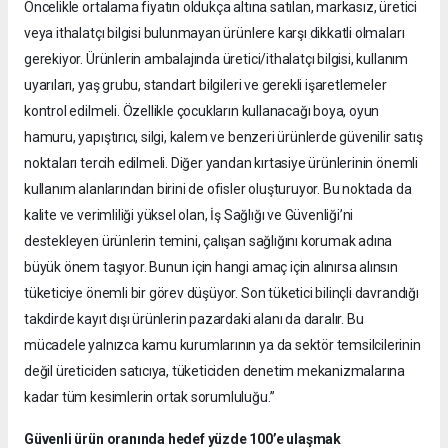
Öncelikle ortalama fiyatın oldukça altına satılan, markasız, üretici
veya ithalatçı bilgisi bulunmayan ürünlere karşı dikkatli olmaları
gerekiyor. Ürünlerin ambalajında üretici/ithalatçı bilgisi, kullanım
uyarıları, yaş grubu, standart bilgileri ve gerekli işaretlemeler
kontrol edilmeli. Özellikle çocukların kullanacağı boya, oyun
hamuru, yapıştırıcı, silgi, kalem ve benzeri ürünlerde güvenilir satış
noktaları tercih edilmeli. Diğer yandan kırtasiye ürünlerinin önemli
kullanım alanlarından birini de ofisler oluşturuyor. Bu noktada da
kalite ve verimliliği yüksel olan, İş Sağlığı ve Güvenliği’ni
destekleyen ürünlerin temini, çalışan sağlığını korumak adına
büyük önem taşıyor. Bunun için hangi amaç için alınırsa alınsın
tüketiciye önemli bir görev düşüyor. Son tüketici bilinçli davrandığı
takdirde kayıt dışı ürünlerin pazardaki alanı da daralır. Bu
mücadele yalnızca kamu kurumlarının ya da sektör temsilcilerinin
değil üreticiden satıcıya, tüketiciden denetim mekanizmalarına
kadar tüm kesimlerin ortak sorumluluğu.”
Güvenli ürün oranında hedef yüzde 100’e ulaşmak