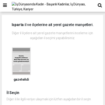
Isparta
il ve ilçelerine ait yerel gazete manşetleri.
Diğer il ilçelere ait yerel gazete manşetlerini inceleme için
aşağıdan il seçimi yapabilirsiniz.
gazeteAdi
İl Seçin
Diğer il ile ilgili veriye ulaşmak için lütfen aşağıdan bir il seçin