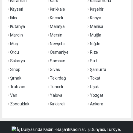
Karaman
Kars
Kastamonu
Kayseri
Kırıkkale
Kırşehir
Kilis
Kocaeli
Konya
Kütahya
Malatya
Manisa
Mardin
Mersin
Muğla
Muş
Nevşehir
Niğde
Ordu
Osmaniye
Rize
Sakarya
Samsun
Siirt
Sinop
Sivas
Şanlıurfa
Şırnak
Tekirdağ
Tokat
Trabzon
Tunceli
Uşak
Van
Yalova
Yozgat
Zonguldak
Kırklareli
Ankara